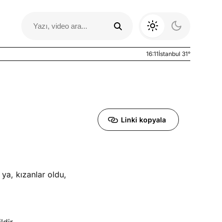
16:11
İstanbul 31°
Linki kopyala
ya, kızanlar oldu,
Otomobil Yazıları