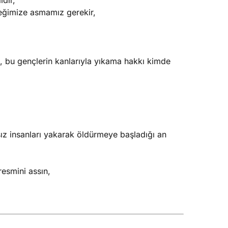
dir,
reğimize asmamız gerekir,
u, bu gençlerin kanlarıyla yıkama hakkı kimde
sız insanları yakarak öldürmeye başladığı an
resmini assın,
,