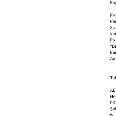
Ka
PKK
Par
Si
yön
PKK
"Le
Be
Am
To
AB
Her
PK
Şa
İy