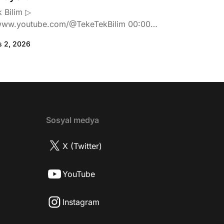
 Bilim ▷
www.youtube.com/@TekeTekBilim 00:00
:46 Biran Damla Yılmaz dizi teklifi
s 2, 2026
de neler hissetti? 05:41 Oynadığı role nasıl
? 08:06 Mert Doğan nereli? 09:21 Mert
 rolü ve şivesi 11:21 Oynadığı karaktere
ttı? 17:52 İlhan Şen, ayakkabı eleştirisinden
tih Altaylı'ya gıcık oldu mu? 19:15
r Urfa'yı sevdi mi? 20:40 Urfa'yı gezdiler
2 Biran Damla Yılmaz nereli, nasıl bir
Sosyal medya
r? 26:57 Şehirdışı diziler özel hayatlarını
r mu? 30:18 Mert Doğan'ın oyunculuk
X (Twitter)
nasıl? 33:52 İlhan Şen'in oyunculuk
 nasıl başladı? 35:47 Aziz Yıldırım
YouTube
 olduğu için mühendisliği seçtiği doğru
2 Best Model yarışmasına neden katıldı?
Instagram
fa'da nasıl fit kalmayı başarıyor? 41:28
 ilin dışında çalışmak İlhan Şen'in özel