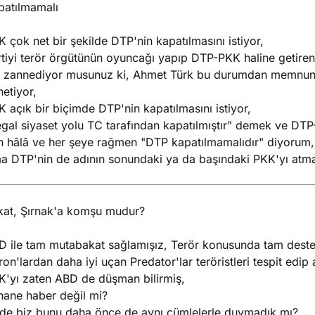
patılmamalı
 çok net bir şekilde DTP'nin kapatılmasını istiyor,
tiyi terör örgütünün oyuncağı yapıp DTP-PKK haline getirenl
z zannediyor musunuz ki, Ahmet Türk bu durumdan memnun, 
etiyor,
 açık bir biçimde DTP'nin kapatılmasını istiyor,
gal siyaset yolu TC tarafından kapatılmıştır" demek ve DTP-
n hâlâ ve her şeye rağmen "DTP kapatılmamalıdır" diyorum,
a DTP'nin de adının sonundaki ya da başındaki PKK'yı atma y
kat, Şırnak'a komşu mudur?
D ile tam mutabakat sağlamışız, Terör konusunda tam deste
on'lardan daha iyi uçan Predator'lar teröristleri tespit edip
K'yı zaten ABD de düşman bilirmiş,
hane haber değil mi?
i de biz bunu daha önce de aynı cümlelerle duymadık mı?