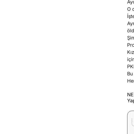
Ay
O d
İşt
Ayn
öld
Şim
Pr
Kı
içi
PKK
Bu 
He
NE
Ya