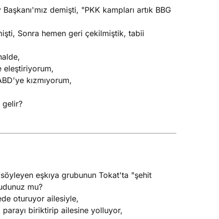
 Başkanı'mız demişti, "PKK kampları artık BBG
ti, Sonra hemen geri çekilmiştik, tabii
halde,
 eleştiriyorum,
n ABD'ye kızmıyorum,
 gelir?
ı söyleyen eşkıya grubunun Tokat'ta "şehit
okudunuz mu?
de oturuyor ailesiyle,
arayı biriktirip ailesine yolluyor,