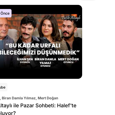
 Önce
ube
, Biran Damla Yılmaz, Mert Doğan
ltaylı ile Pazar Sohbeti: Halef'te
oluyor?