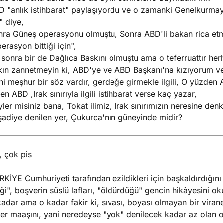
D "anlık istihbarat" paylaşıyordu ve o zamanki Genelkurmay
" diye,
ra Güneş operasyonu olmuştu, Sonra ABD'li bakan rica etmiş
erasyon bittiği için",
sonra bir de Dağlıca Baskını olmuştu ama o teferruattır her
kın zannetmeyin ki, ABD'ye ve ABD Başkanı'na kızıyorum ve
ni meşhur bir söz vardır, gerdeğe girmekle ilgili, O yüzde
en ABD ,Irak sınırıyla ilgili istihbarat verse kaç yazar,
ler misiniz bana, Tokat ilimiz, Irak sınırımızın neresine denk
şadiye denilen yer, Çukurca'nın güneyinde midir?
, çok pis
KİYE Cumhuriyeti tarafından ezildikleri için başkaldırdığın
iği", boşverin süslü lafları, "öldürdüğü" gencin hikâyesini 
adar ama o kadar fakir ki, sıvası, boyası olmayan bir virane
er maaşını, yani neredeyse "yok" denilecek kadar az olan o p