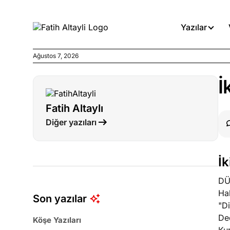
Yazılar
Ağustos 7, 2026
Köşe Yazıları
İ
Medyanın kirli zincirinde dah
Fatih Altaylı
Köşe Yazıları
Diğer yazıları
Böyle yasalar referanduma g
Köşe Yazıları
İk
İnanca stok arası caiz midir!
DÜ
Hak
Son yazılar
"Di
Ded
Köşe Yazıları