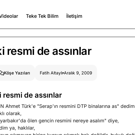
Videolar
Teke Tek Bilim
İletişim
Ağustos 7, 2026
ki resmi de assınlar
a kimler var?
Ağustos 6, 2026
Fatih Altaylı
Aralık 9, 2009
Köşe Yazıları
itmez
Ağustos 5, 2026
i resmi de assınlar
N Ahmet Türk'e "Serap'ın resmini DTP binalarına as" dedim 
Köşe Yazıları
Spor Yazıları
lı olarak,
yarbakır'da ölen gencin resmini nereye asalım" diye,
im ya, haklılar,