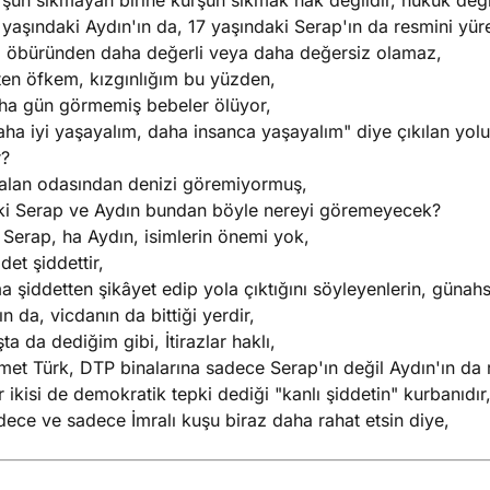
şun sıkmayan birine kurşun sıkmak hak değildir, hukuk değil
yaşındaki Aydın'ın da, 17 yaşındaki Serap'ın da resmini yü
ri öbüründen daha değerli veya daha değersiz olamaz,
ten öfkem, kızgınlığım bu yüzden,
ha gün görmemiş bebeler ölüyor,
ha iyi yaşayalım, daha insanca yaşayalım" diye çıkılan yol
r?
alan odasından denizi göremiyormuş,
ki Serap ve Aydın bundan böyle nereyi göremeyecek?
Serap, ha Aydın, isimlerin önemi yok,
det şiddettir,
 şiddetten şikâyet edip yola çıktığını söyleyenlerin, günah
ın da, vicdanın da bittiği yerdir,
ta da dediğim gibi, İtirazlar haklı,
et Türk, DTP binalarına sadece Serap'ın değil Aydın'ın da 
 ikisi de demokratik tepki dediği "kanlı şiddetin" kurbanıdır
ece ve sadece İmralı kuşu biraz daha rahat etsin diye,