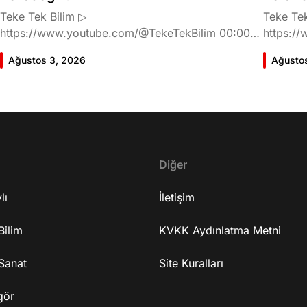
Teke Tek Bilim ▷
Teke Tek
https://www.youtube.com/@TekeTekBilim 00:00
https://
Giriş 01:58 Butlan kararı 05:58 Butlan kararı kimin
Giriş 02
Ağustos 3, 2026
Ağusto
meselesi? 11:32 Kılıçdaroğlu bu günlerin sinyalini
geldiğin
vermiş miydi? 17:16 Halktan böyle bir destek
büründü
bekliyor muydu? 25:40 CHP'den ayrılma kararı
Doğan'nı
30:09 AK Parti'ye geçişlerin duracağının garantisi
neler ka
var mı? 48:12 Cemil Tugay kalacak mı? 50:13
sonra Fa
CHP'de Özgür Özel'e yakın isimler kaldı mı? 52:50
Oyuncula
Yargıtay kararından eminken neden partiden
Diğer
mi? 22:2
ayrıldı? 56:53 İttifak arayışı olacak mı? 1:01:43
ailesi va
lı
Seçim güvenliğini nasıl sağlayacak? 1:06:25 Ekrem
İletişim
etkiliyo
İmamoğlu merkezli bir parti kuruldu? 1:10:03
eğitimi 
Bilim
Özgür Özel'in fezlekeleri ve dokunulmazlığın
KVKK Aydınlatma Metni
serüveni
kalkma ihtimali 1:14:38 Anket sonuçlarına nasıl
mühendis
Sanat
bakıyor? 1:18:30 Terörsüz Türkiye süreci 1:25:48
Site Kuralları
mu? 37:2
ASELSAN'ın özelleştirilmesi 1:26:59 Medyadaki
38:55 Ur
gör
operasyonlar 1:34:19 Bağışların sürmesi için
Yaşadığı