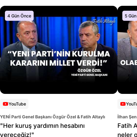
4 Gün Önce
5 Gün
YouTube
YouT
YENİ Parti Genel Başkanı Özgür Özel & Fatih Altaylı
İlhan Şen
"Her kuruş yardımın hesabını
Fatih A
vereceğiz!"
neler 