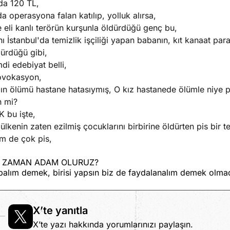
da 120 TL,
a operasyona falan katılıp, yolluk alırsa,
e eli kanlı terörün kurşunla öldürdüğü genç bu,
ı İstanbul'da temizlik işçiliği yapan babanın, kıt kanaat par
ürdüğü gibi,
di edebiyat belli,
ovokasyon,
zın ölümü hastane hatasıymış, O kız hastanede ölümle niye 
n mi?
 bu işte,
ülkenin zaten ezilmiş çocuklarını birbirine öldürten pis bir t
m de çok pis,
 ZAMAN ADAM OLURUZ?
palım demek, birisi yapsın biz de faydalanalım demek olma
X’te yanıtla
X’te yazı hakkında yorumlarınızı paylaşın.