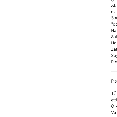
AB
evi
Son
"op
Ha 
Sa
Ha
Zat
Söy
Re
Pis
TÜR
ett
O k
Ve 