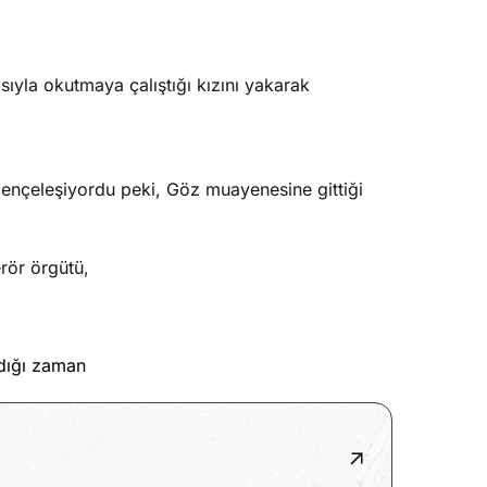
asıyla okutmaya çalıştığı kızını yakarak
pençeleşiyordu peki, Göz muayenesine gittiği
erör örgütü,
dığı zaman