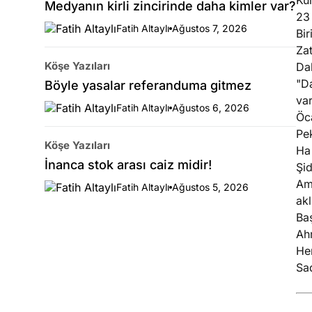
Kur
Medyanın kirli zincirinde daha kimler var?
23 
Fatih Altaylı
Ağustos 7, 2026
Bi
Za
Köşe Yazıları
Da
"Da
Böyle yasalar referanduma gitmez
va
Fatih Altaylı
Ağustos 6, 2026
Öc
Pe
Köşe Yazıları
Ha 
İnanca stok arası caiz midir!
Şid
Ama
Fatih Altaylı
Ağustos 5, 2026
akl
Baş
Ahm
Her
Sad