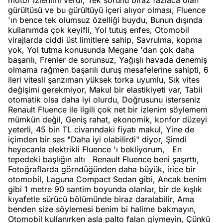
motor izlenimi verdi, Tek sorunu biraz fazlaca olan
gürültüsü ve bu gürültüyü içeri alıyor olması, Fluence
'ın bence tek olumsuz özelliği buydu, Bunun dışında
kullanımda çok keyifli, Yol tutuş enfes, Otomobil
virajlarda ciddi üst limitlere sahip, Savrulma, kopma
yok, Yol tutma konusunda Megane 'dan çok daha
başarılı, Frenler de sorunsuz, Yağışlı havada denemiş
olmama rağmen başarılı duruş mesafelerine sahipti, 6
ileri vitesli şanzıman yüksek torka uyumlu, Sık vites
değişimi gerekmiyor, Makul bir elastikiyeti var, Tabii
otomatik olsa daha iyi olurdu, Doğrusunu isterseniz
Renault Fluence ile ilgili çok net bir izlenim söylemem
mümkün değil, Geniş rahat, ekonomik, konfor düzeyi
yeterli, 45 bin TL civarındaki fiyatı makul, Yine de
içimden bir ses "Daha iyi olabilirdi" diyor, Şimdi
heyecanla elektrikli Fluence 'ı bekliyorum, En
tepedeki başlığın altı Renault Fluence beni şaşırttı,
Fotoğraflarda görndüğünden daha büyük, irice bir
otomobil, Laguna Compact Sedan gibi, Ancak benim
gibi 1 metre 90 santim boyunda olanlar, bir de kışlık
kıyafetle sürücü bölümünde biraz daralabilir, Ama
benden size söylemesi benim bi halime bakmayın,
Otomobil kullanırken asla palto falan giymeyin, Çünkü