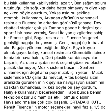
bu kılık kullanma kabiliyetinizi azaltır, Ben sağım solum
tutulduğu için soğukta daha beter olmayayım diye kapı
açıkken böyle oturdum, Yoksa asla bu şekilde
otomobil kullanmam, Arkadan görünüün yanındaki
resim altı Fluence 'ın arkadan görünüşü şahane, Dev
ebattaki stoplar çok şık,Tampon gövde birleşimi çok
sportif bir hava vermiş, Sanki İtalyan çizgilerine sahip
bir Fransız gibi, Bagaj resim altı Fluence 'ın genel
genişliği bagaja da yansımış, Geniş bagaj üç iri bavul
alır, Bagajın yükleme eşiği de düşük, Eşya koyup
almak gayet kolay, konsol resim altı Otomobilin içinde
temiz bir hava hakim, Deri plastik kombinasyonları
başarılı, Az olan ahşabın renk seçimi güzel ve plastik
plastik durmuyor, Müzik sistemi başarılı, Senfoni
dinlemek için değil ama pop müzik için yeterli, Müzik
sisteminde CD çalar da mevcut, Vites koluyla sizin
aranızda görünen minik şey ise navigasyon sisteminin
uzaktan kumandası, İlk kez böyle bir şey gördüm,
Haliyle kullanmayı beceremedim, Tabii bunda benim
teknoloji özürlü olmam da etkili olmuş olabilir,
Havalandırma ise çok çok başarılı, ORTADAKİ KUTU
Renult Fluence 'ın motor seçenekleri hayli fazla, 1,5 dci