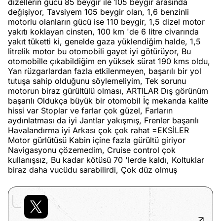
dizellerin gücü 85 beygir ile 105 beygir arasında
değişiyor, Tavsiyem 105 beygir olan, 1,6 benzinli
motorlu olanların gücü ise 110 beygir, 1,5 dizel motor
yakıtı koklayan cinsten, 100 km 'de 6 litre civarında
yakıt tüketti ki, genelde gaza yüklendiğim halde, 1,5
litrelik motor bu otomobili gayet iyi götürüyor, Bu
otomobille çıkabildiğim en yüksek sürat 190 kms oldu,
Yan rüzgarlardan fazla etkilenmeyen, başarılı bir yol
tutuşa sahip olduğunu söylemeliyim, Tek sorunu
motorun biraz gürültülü olması, ARTILAR Dış görünüm
başarılı Oldukça büyük bir otomobil İç mekanda kalite
hissi var Stoplar ve farlar çok güzel, Farların
aydınlatması da iyi Jantlar yakışmış, Frenler başarılı
Havalandırma iyi Arkası çok çok rahat =EKSİLER
Motor gürlütüsü Kabin içine fazla gürültü giriyor
Navigasyonu çözemedim, Cruise control çok
kullanışsız, Bu kadar kötüsü 70 'lerde kaldı, Koltuklar
biraz daha vucüdu sarabilirdi, Çok düz olmuş