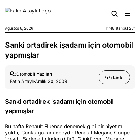
Ağustos 8, 2026
11:48
İstanbul 25°
Sanki ortadirek işadamı için otomobil
e
Ağustos
ları
5, 2026
yapmışlar
nca stok
sı caiz
Otomobil Yazıları
ir!
Link
Fatih Altaylı
Aralık 20, 2009
e
Ağustos
ları
4, 2026
Sanki ortadirek işadamı için otomobil
kiye’den
yapmışlar
e umutlu
duğumu
Bu hafta Renault Fluence denemek gibi bir niyetim
mek ister
yoktu, Çünkü gözüm epeydir Renault Megane Coupe
iniz?
'deydi, Sadece tipinden ötürü, Çünkü yeni Megane