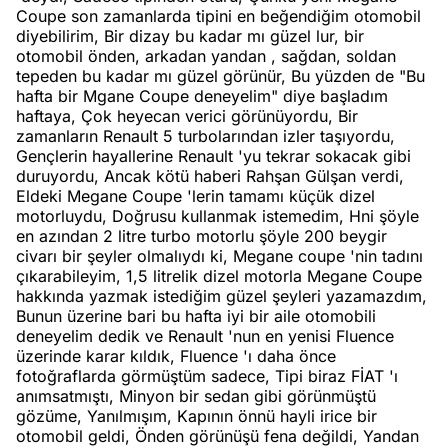
Coupe son zamanlarda tipini en beğendiğim otomobil
diyebilirim, Bir dizay bu kadar mı güzel lur, bir
e
Ağustos
otomobil önden, arkadan yandan , sağdan, soldan
ları
3, 2026
tepeden bu kadar mı güzel görünür, Bu yüzden de "Bu
maması
hafta bir Mgane Coupe deneyelim" diye başladım
eken yerde
haftaya, Çok heyecan verici görünüyordu, Bir
Köşe
Spor
Otomob
n şeye ne
zamanların Renault 5 turbolarından izler taşıyordu,
Gençlerin hayallerine Renault 'yu tekrar sokacak gibi
Yazıları
Yazıları
Yazıları
irdi!
duruyordu, Ancak kötü haberi Rahşan Gülşan verdi,
Eldeki Megane Coupe 'lerin tamamı küçük dizel
motorluydu, Doğrusu kullanmak istemedim, Hni şöyle
en azından 2 litre turbo motorlu şöyle 200 beygir
civarı bir şeyler olmalıydı ki, Megane coupe 'nin tadını
çıkarabileyim, 1,5 litrelik dizel motorla Megane Coupe
hakkında yazmak istediğim güzel şeyleri yazamazdım,
Bunun üzerine bari bu hafta iyi bir aile otomobili
deneyelim dedik ve Renault 'nun en yenisi Fluence
üzerinde karar kıldık, Fluence 'ı daha önce
fotoğraflarda görmüştüm sadece, Tipi biraz FİAT 'ı
anımsatmıştı, Minyon bir sedan gibi görünmüştü
gözüme, Yanılmışım, Kapının önnü hayli irice bir
otomobil geldi, Önden görünüşü fena değildi, Yandan