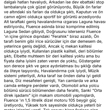
dalgalı hatları havalıydı, Arkadan ise dev ebattaki stop
lambalarıyla çok güzel görünüyordu, Büyük ön farlar
ve altındaki sis farları da oldukça şıktı, Kaputun ve ön
camın eğimi oldukça sportif bir görüntü arzediyordu
Alt taraftaki geniş havalandırma ızgarası Laguna havası
estiriyordu, Fluence aslında biraz komprime edilmiş
Laguna Sedan gibiydi, Doğrusunu isterseniz Fluence
'ın içine girince dışındaki "Ferahlık" biraz azaldı, Ön
tarafı benim gibi irice sürücüler için dar demesem de,
yeterince geniş değildi, Ancak iç mekan kalitesi
oldukça iyiydi, Kullanılan plastik kaliteli, deri bölümler
şıktı, Elbette muhteem bir deri kalitesi yoktu ama bu
fiyata daha iyisini zaten veren de yoktu, Göstergeler
son derece şıktı ve gece aydınlatması bu şıklığı daha
da öteye taşıyordu, Havalandırma çok iyiydi, Müzik
sistemi yeterliydi, Arka taraf ise önden daha iyi geldi
bana, Diz mesafeleri genişti, Yan camlarda ve arka
camda entegre perdeler vardı, Otomobil arka yolcu
bölümü sürücü bölümenden daha ferahtı, Sanki "Orta
direk işadamı" için makam otomobili yapmışlardı,
Fluence 'ın 1,5 litrelik dizel motoru 105 beygir güç
üretiyordu, Yüksek tork sayesinde oldukça yeterli bir