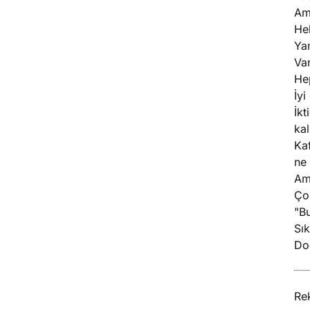
Ama
He
Ya
Var
Hep
İyi
İkt
kal
Kaf
ne 
Ama
Çok
"B
Sık
Doğ
Rek