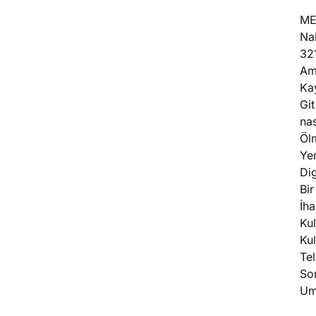
ME
Nak
321
Ama
Kay
Git
nas
Öl
Ye
Dig
Bi
İha
Kul
Kul
Te
So
Um