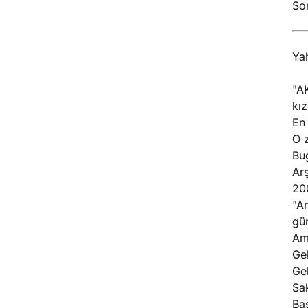
Sor
Ya
"A
kız
En 
O 
Bug
Arş
200
"A
gü
Am
Ge
Gel
Sa
Ba