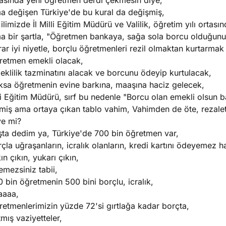
tasında yeni öğretmen derdi çekmesin diye,
a değişen Türkiye'de bu kural da değişmiş,
 ilimizde İl Milli Eğitim Müdürü ve Valilik, öğretim yılı ortas
a bir şartla, "Öğretmen bankaya, sağa sola borcu olduğunu v
ar iyi niyetle, borçlu öğretmenleri rezil olmaktan kurtarmak 
retmen emekli olacak,
klilik tazminatını alacak ve borcunu ödeyip kurtulacak,
ksa öğretmenin evine barkına, maaşına haciz gelecek,
i Eğitim Müdürü, sırf bu nedenle "Borcu olan emekli olsun b
miş ama ortaya çıkan tablo vahim, Vahimden de öte, rezalet
ye mi?
şta dedim ya, Türkiye'de 700 bin öğretmen var,
çla uğraşanların, icralık olanların, kredi kartını ödeyemez ha
ın çıkın, yukarı çıkın,
mezsiniz tabii,
 bin öğretmenin 500 bini borçlu, icralık,
aaaa,
etmenlerimizin yüzde 72'si gırtlağa kadar borçta,
mış vaziyetteler,