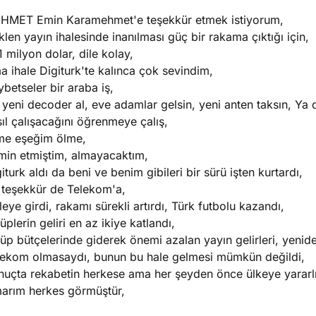
HMET Emin Karamehmet'e teşekkür etmek istiyorum,
len yayın ihalesinde inanılması güç bir rakama çıktığı için,
 milyon dolar, dile kolay,
 ihale Digiturk'te kalınca çok sevindim,
betseler bir araba iş,
 yeni decoder al, eve adamlar gelsin, yeni anten taksın, Ya d
ıl çalışacağını öğrenmeye çalış,
me eşeğim ölme,
min etmiştim, almayacaktım,
iturk aldı da beni ve benim gibileri bir sürü işten kurtardı,
r teşekkür de Telekom'a,
leye girdi, rakamı sürekli artırdı, Türk futbolu kazandı,
üplerin geliri en az ikiye katlandı,
üp bütçelerinde giderek önemi azalan yayın gelirleri, yenide
lekom olmasaydı, bunun bu hale gelmesi mümkün değildi,
nuçta rekabetin herkese ama her şeyden önce ülkeye yararl
arım herkes görmüştür,