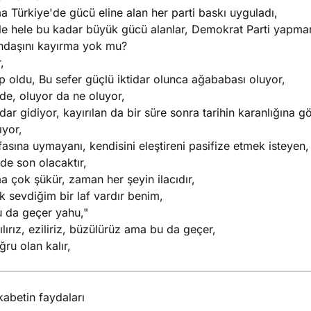
 Türkiye'de gücü eline alan her parti baskı uyguladı,
le hele bu kadar büyük gücü alanlar, Demokrat Parti yapmam
ndaşını kayırma yok mu?
,
 oldu, Bu sefer güçlü iktidar olunca ağababası oluyor,
 de, oluyor da ne oluyor,
idar gidiyor, kayırılan da bir süre sonra tarihin karanlığına
ıyor,
asına uymayanı, kendisini eleştireni pasifize etmek isteyen, 
de son olacaktır,
 çok şükür, zaman her şeyin ilacıdır,
 sevdiğim bir laf vardır benim,
u da geçer yahu,"
ılırız, eziliriz, büzülürüz ama bu da geçer,
ru olan kalır,
abetin faydaları