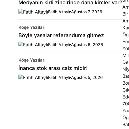
or
Medyanın kirli zincirinde daha kimler var?
Am
Fatih Altaylı
Ağustos 7, 2026
Bir
Am
Köşe Yazıları
Kar
Öğ
Böyle yasalar referanduma gitmez
Eme
Fatih Altaylı
Ağustos 6, 2026
Yo
Mll
Köşe Yazıları
De
İnanca stok arası caiz midir!
Ni
Ba
Fatih Altaylı
Ağustos 5, 2026
Bor
Çık
Ede
700
Ya
Öğr
Bat