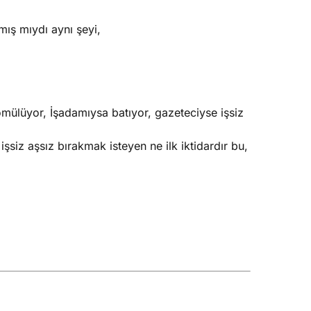
ış mıydı aynı şeyi,
 gömülüyor, İşadamıysa batıyor, gazeteciyse işsiz
işsiz aşsız bırakmak isteyen ne ilk iktidardır bu,