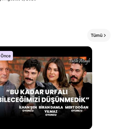
Tümü
 Önce