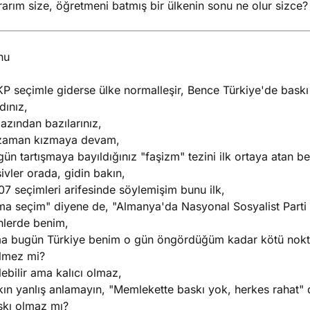
arım size, öğretmeni batmış bir ülkenin sonu ne olur sizce?
hu
KP seçimle giderse ülke normalleşir, Bence Türkiye'de bas
dınız,
azından bazılarınız,
zaman kızmaya devam,
ün tartışmaya bayıldığınız "faşizm" tezini ilk ortaya atan b
ivler orada, gidin bakın,
7 seçimleri arifesinde söylemişim bunu ilk,
ma seçim" diyene de, "Almanya'da Nasyonal Sosyalist Parti 
nlerde benim,
a bugün Türkiye benim o gün öngördüğüm kadar kötü nokt
lmez mi?
ebilir ama kalıcı olmaz,
kın yanlış anlamayın, "Memlekette baskı yok, herkes rahat" 
skı olmaz mı?