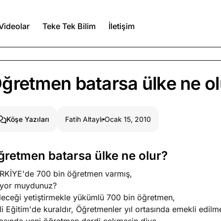
Videolar
Teke Tek Bilim
İletişim
Ağustos 7, 2026
ğretmen batarsa ülke ne ol
a kimler var?
Ağustos 6, 2026
Fatih Altaylı
Ocak 15, 2010
Köşe Yazıları
itmez
Ağustos 5, 2026
ğretmen batarsa ülke ne olur?
RKİYE'de 700 bin öğretmen varmış,
Köşe Yazıları
Spor Yazıları
liyor muydunuz?
leceği yetiştirmekle yükümlü 700 bin öğretmen,
li Eğitim'de kuraldır, Öğretmenler yıl ortasında emekli edi