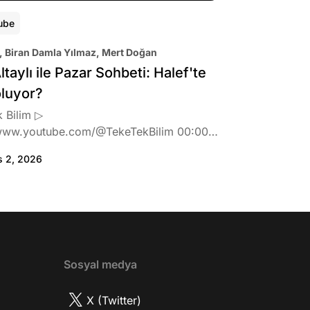
ube
, Biran Damla Yılmaz, Mert Doğan
ltaylı ile Pazar Sohbeti: Halef'te
oluyor?
 Bilim ▷
www.youtube.com/@TekeTekBilim 00:00
:46 Biran Damla Yılmaz dizi teklifi
s 2, 2026
de neler hissetti? 05:41 Oynadığı role nasıl
? 08:06 Mert Doğan nereli? 09:21 Mert
 rolü ve şivesi 11:21 Oynadığı karaktere
ttı? 17:52 İlhan Şen, ayakkabı eleştirisinden
tih Altaylı'ya gıcık oldu mu? 19:15
r Urfa'yı sevdi mi? 20:40 Urfa'yı gezdiler
2 Biran Damla Yılmaz nereli, nasıl bir
Sosyal medya
r? 26:57 Şehirdışı diziler özel hayatlarını
r mu? 30:18 Mert Doğan'ın oyunculuk
X (Twitter)