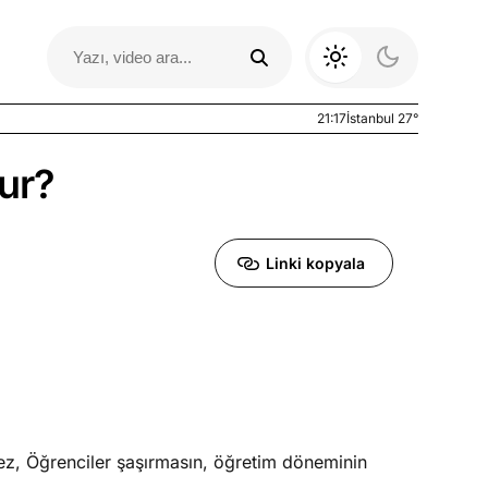
21:17
İstanbul 27°
ur?
Linki kopyala
Otomobil Yazıları
lmez, Öğrenciler şaşırmasın, öğretim döneminin