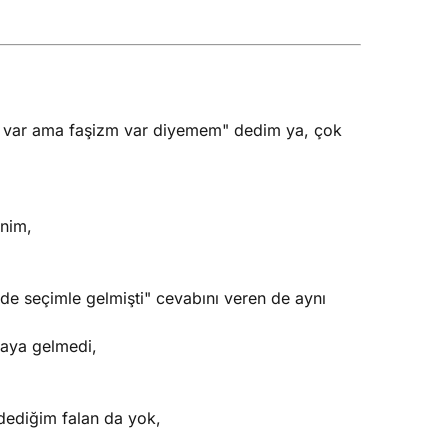
kı var ama faşizm var diyemem" dedim ya, çok
enim,
de seçimle gelmişti" cevabını veren de aynı
aya gelmedi,
dediğim falan da yok,