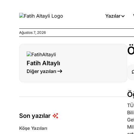
Yazılar
Ağustos 7, 2026
Köşe Yazıları
Ö
Medyanın kirli zincirinde dah
Fatih Altaylı
Köşe Yazıları
Diğer yazıları
Böyle yasalar referanduma g
Köşe Yazıları
Ö
İnanca stok arası caiz midir!
TÜ
Bi
Son yazılar
Ge
Mil
Köşe Yazıları