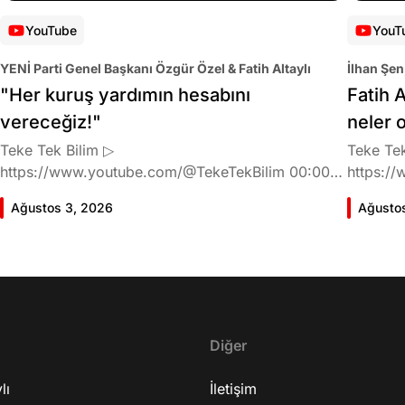
YouTube
YouT
YENİ Parti Genel Başkanı Özgür Özel & Fatih Altaylı
İlhan Şen
"Her kuruş yardımın hesabını
Fatih A
vereceğiz!"
neler 
Teke Tek Bilim ▷
Teke Tek
https://www.youtube.com/@TekeTekBilim 00:00
https://
Giriş 01:58 Butlan kararı 05:58 Butlan kararı kimin
Giriş 02
Ağustos 3, 2026
Ağusto
meselesi? 11:32 Kılıçdaroğlu bu günlerin sinyalini
geldiğin
vermiş miydi? 17:16 Halktan böyle bir destek
büründü
bekliyor muydu? 25:40 CHP'den ayrılma kararı
Doğan'nı
30:09 AK Parti'ye geçişlerin duracağının garantisi
neler ka
var mı? 48:12 Cemil Tugay kalacak mı? 50:13
sonra Fa
CHP'de Özgür Özel'e yakın isimler kaldı mı? 52:50
Oyuncula
Yargıtay kararından eminken neden partiden
Diğer
mi? 22:2
ayrıldı? 56:53 İttifak arayışı olacak mı? 1:01:43
ailesi va
lı
Seçim güvenliğini nasıl sağlayacak? 1:06:25 Ekrem
İletişim
etkiliyo