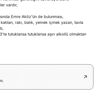
er vardır,
,
rasında Emre Aköz'ün de bulunması,
atılan, rakı, balık, yemek içmek yazan, tavla
ı,
te tutuklansa tutuklansa aşırı alkollü olmaktan
n.