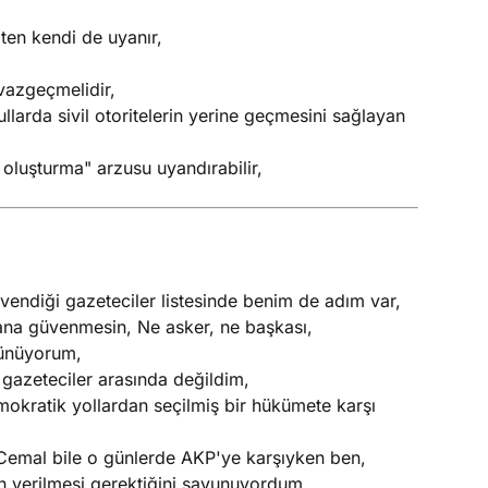
ten kendi de uyanır,
vazgeçmelidir,
llarda sivil otoritelerin yerine geçmesini sağlayan
oluşturma" arzusu uyandırabilir,
ndiği gazeteciler listesinde benim de adım var,
bana güvenmesin, Ne asker, ne başkası,
şünüyorum,
gazeteciler arasında değildim,
okratik yollardan seçilmiş bir hükümete karşı
n Cemal bile o günlerde AKP'ye karşıyken ben,
n verilmesi gerektiğini savunuyordum,