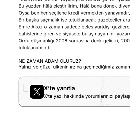
Bu yüzden hâlâ eleştirilirim, Hâlâ bana dönek diyenl
Oysa ben her seçilene kredi vermekten yanayımdır
Bir başka saçmalık ise tutuklanacak gazeteciler a
Emre Aköz o zaman sadece beleş yurtdışı gezilere k
bahislerine giren ve siyasete bulaşmayan bir yazard
Ordu düşmanlığı 2006 sonrasına denk gelir ki, 2003'
tutuklanabilirdi,
NE ZAMAN ADAM OLURUZ?
Yalnız ve güzel ülkenin ırzına geçmediğimiz zaman
X’te yanıtla
X’te yazı hakkında yorumlarınızı paylaşı