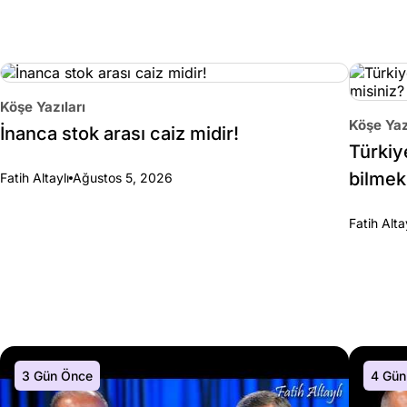
Köşe Yazıları
Köşe Yaz
İnanca stok arası caiz midir!
Türkiy
bilmek
Fatih Altaylı
Ağustos 5, 2026
Fatih Alta
3 Gün Önce
4 Gün