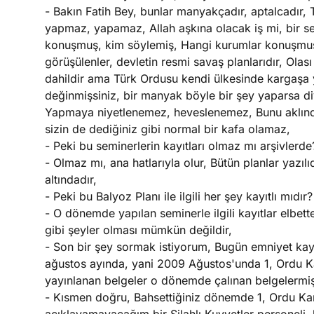
- Bakın Fatih Bey, bunlar manyakçadır, aptalcadır, T
yapmaz, yapamaz, Allah aşkına olacak iş mi, bir s
konuşmuş, kim söylemiş, Hangi kurumlar konuşmuş
görüşülenler, devletin resmi savaş planlarıdır, Olası
dahildir ama Türk Ordusu kendi ülkesinde kargaşa
değinmişsiniz, bir manyak böyle bir şey yaparsa d
Yapmaya niyetlenemez, heveslenemez, Bunu aklında
sizin de dediğiniz gibi normal bir kafa olamaz,
- Peki bu seminerlerin kayıtları olmaz mı arşivlerde
- Olmaz mı, ana hatlarıyla olur, Bütün planlar yazılıd
altındadır,
- Peki bu Balyoz Planı ile ilgili her şey kayıtlı mıdır?
- O dönemde yapılan seminerle ilgili kayıtlar elbette
gibi şeyler olması mümkün değildir,
- Son bir şey sormak istiyorum, Bugün emniyet kay
ağustos ayında, yani 2009 Ağustos'unda 1, Ordu Ka
yayınlanan belgeler o dönemde çalınan belgelermiş,
- Kısmen doğru, Bahsettiğiniz dönemde 1, Ordu Karar