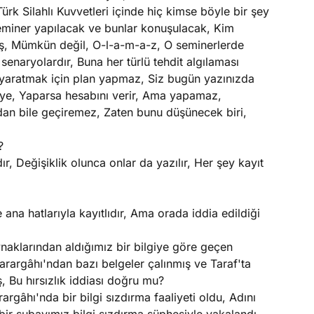
ürk Silahlı Kuvvetleri içinde hiç kimse böyle bir şey
eminer yapılacak ve bunlar konuşulacak, Kim
, Mümkün değil, O-l-a-m-a-z, O seminerlerde
 senaryolardır, Buna her türlü tehdit algılaması
 yaratmak için plan yapmaz, Siz bugün yazınızda
iye, Yaparsa hesabını verir, Ama yapamaz,
n bile geçiremez, Zaten bunu düşünecek biri,
?
ır, Değişiklik olunca onlar da yazılır, Her şey kayıt
 ana hatlarıyla kayıtlıdır, Ama orada iddia edildiği
naklarından aldığımız bir bilgiye göre geçen
rargâhı'ndan bazı belgeler çalınmış ve Taraf'ta
 Bu hırsızlık iddiası doğru mu?
gâhı'nda bir bilgi sızdırma faaliyeti oldu, Adını