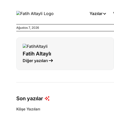
Yazılar
Ağustos 7, 2026
Köşe Yazıları
Böyle yasalar referanduma g
Fatih Altaylı
Köşe Yazıları
Diğer yazıları
İnanca stok arası caiz midir!
Köşe Yazıları
Türkiye’den niye umutlu ol
ister misiniz?
Son yazılar
Köşe Yazıları