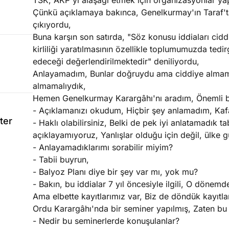
TSK, AKP'yi alaşağı etmek için organizasyonlar 
Çünkü açıklamaya bakınca, Genelkurmay'ın Taraf'ta 
çıkıyordu,
Buna karşın son satırda, "Söz konusu iddiaları cidd
kirliliği yaratılmasının özellikle toplumumuzda tedi
edeceği değerlendirilmektedir" deniliyordu,
Anlayamadım, Bunlar doğruydu ama ciddiye almamal
almamalıydık,
Hemen Genelkurmay Karargâhı'nı aradım, Önemli b
- Açıklamanızı okudum, Hiçbir şey anlamadım, Kafa
ter
- Haklı olabilirsiniz, Belki de pek iyi anlatamadık ta
açıklayamıyoruz, Yanlışlar olduğu için değil, ülke g
- Anlayamadıklarımı sorabilir miyim?
- Tabii buyrun,
- Balyoz Planı diye bir şey var mı, yok mu?
- Bakın, bu iddialar 7 yıl öncesiyle ilgili, O dönem
Ama elbette kayıtlarımız var, Biz de döndük kayıtlara
Ordu Karargâhı'nda bir seminer yapılmış, Zaten bu se
- Nedir bu seminerlerde konuşulanlar?