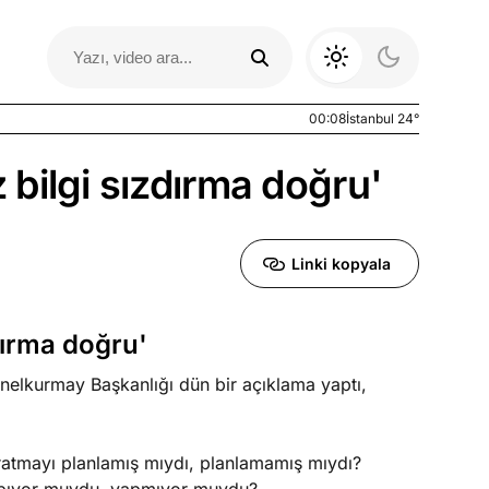
00:08
İstanbul 24°
bilgi sızdırma doğru'
Linki kopyala
dırma doğru'
enelkurmay Başkanlığı dün bir açıklama yaptı,
Otomobil Yazıları
aratmayı planlamış mıydı, planlamamış mıydı?