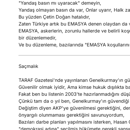
"Yandaş basın mı uyaracak" demeyin,
Yandaş olmayan basın da var, Onlar uyarır, Halk za
Bu yüzden Çetin Doğan hatalıdır,
Zaten Türkiye artık bu EMASYA denen olaydan da 
EMASYA, askerlerin, zorunlu hallerde ve belirli koşu
bir düzenlemedir,
Ve bu düzenleme, bazılarında "EMASYA koşullarını 
Saçmalık
TARAF Gazetesi'nde yayınlanan Genelkurmay'ın güve
Güvenilir olmak iyidir, Ama kimse hukuk dışılıkta 
Fakat ben bu listenin 2003'te hazırlanmadığını dü
Çünkü tam da o yıl ben, Genelkurmay'ın güvendiği 
Değiştim diyen AKP'ye güvenilmesi gerektiğini, dem
önyargılı olunmaması gerektiğini savunuyordum,
Bazıları darbe planları yapılmasını isterken, Hasa
"demokrasi adına" seçilmiş hükümete gerekli şansı