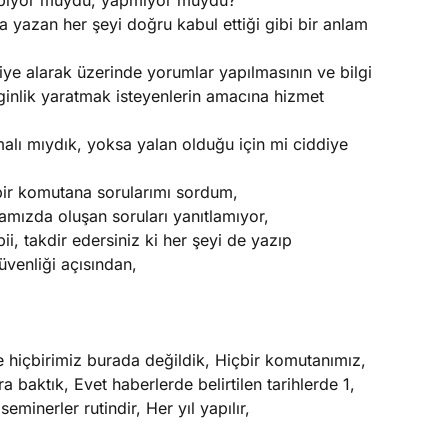
yapıyor muydu, yapmıyor muydu?
yazan her şeyi doğru kabul ettiği gibi bir anlam
iye alarak üzerinde yorumlar yapılmasının ve bilgi
rginlik yaratmak isteyenlerin amacına hizmet
ı mıydık, yoksa yalan olduğu için mi ciddiye
ir komutana sorularımı sordum,
mızda oluşan soruları yanıtlamıyor,
bii, takdir edersiniz ki her şeyi de yazıp
üvenliği açısından,
de hiçbirimiz burada değildik, Hiçbir komutanımız,
 baktık, Evet haberlerde belirtilen tarihlerde 1,
minerler rutindir, Her yıl yapılır,