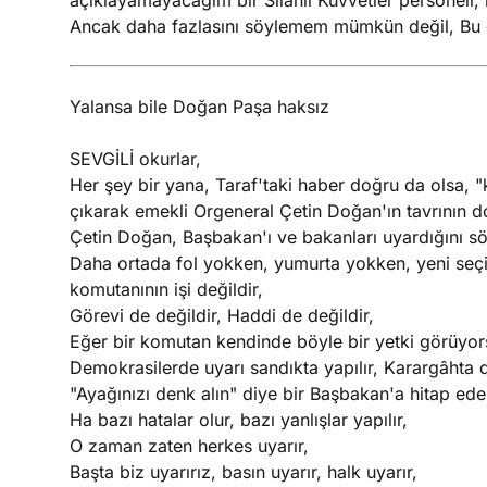
açıklayamayacağım bir Silahlı Kuvvetler personeli, 
Ancak daha fazlasını söylemem mümkün değil, Bu ola
Yalansa bile Doğan Paşa haksız
SEVGİLİ okurlar,
Her şey bir yana, Taraf'taki haber doğru da olsa, 
çıkarak emekli Orgeneral Çetin Doğan'ın tavrının 
Çetin Doğan, Başbakan'ı ve bakanları uyardığını sö
Daha ortada fol yokken, yumurta yokken, yeni seçi
komutanının işi değildir,
Görevi de değildir, Haddi de değildir,
Eğer bir komutan kendinde böyle bir yetki görüyors
Demokrasilerde uyarı sandıkta yapılır, Karargâhta d
"Ayağınızı denk alın" diye bir Başbakan'a hitap ed
Ha bazı hatalar olur, bazı yanlışlar yapılır,
O zaman zaten herkes uyarır,
Başta biz uyarırız, basın uyarır, halk uyarır,