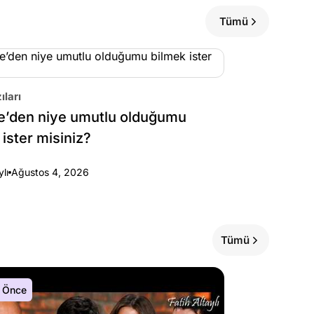
Tümü
ıları
e’den niye umutlu olduğumu
 ister misiniz?
ylı
Ağustos 4, 2026
Tümü
 Önce