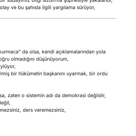
bir subayımız bilgi sızdırma şüphesiyle yakalandı,
y ve bu şahısla ilgili yargılama sürüyor,
"kurmaca" da olsa, kendi açıklamalarından yola
doğru olmadığını düşünüyorum,
ylüyor,
lmiş bir hükümetin başkanını uyarmak, bir ordu
a, zaten o sistemin adı da demokrasi değildir,
eğil,
emezsiniz, ders veremezsiniz,