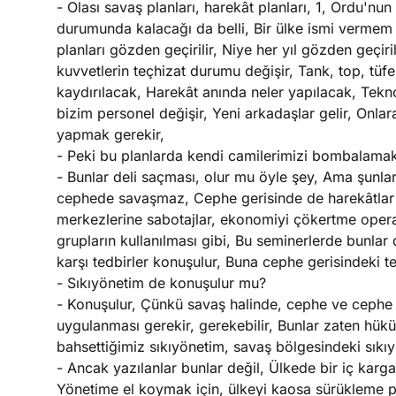
- Olası savaş planları, harekât planları, 1, Ordu'n
durumunda kalacağı da belli, Bir ülke ismi vermem 
planları gözden geçirilir, Niye her yıl gözden geçiri
kuvvetlerin teçhizat durumu değişir, Tank, top, tü
kaydırılacak, Harekât anında neler yapılacak, Teknol
bizim personel değişir, Yeni arkadaşlar gelir, Onl
yapmak gerekir,
- Peki bu planlarda kendi camilerimizi bombalamak
- Bunlar deli saçması, olur mu öyle şey, Ama şunl
cephede savaşmaz, Cephe gerisinde de harekâtlar yap
merkezlerine sabotajlar, ekonomiyi çökertme operasy
grupların kullanılması gibi, Bu seminerlerde bunla
karşı tedbirler konuşulur, Buna cephe gerisindeki te
- Sıkıyönetim de konuşulur mu?
- Konuşulur, Çünkü savaş halinde, cephe ve cephe g
uygulanması gerekir, gerekebilir, Bunlar zaten hüküme
bahsettiğimiz sıkıyönetim, savaş bölgesindeki sıkıy
- Ancak yazılanlar bunlar değil, Ülkede bir iç karga
Yönetime el koymak için, ülkeyi kaosa sürükleme pl