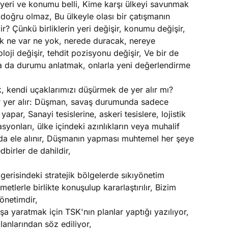
un yeri ve konumu belli, Kime karşı ülkeyi savunmak
doğru olmaz, Bu ülkeyle olası bir çatışmanın
lir? Çünkü birliklerin yeri değişir, konumu değişir,
fek ne var ne yok, nerede duracak, nereye
oji değişir, tehdit pozisyonu değişir, Ve bir de
ara da durumu anlatmak, onlarla yeni değerlendirme
, kendi uçaklarımızı düşürmek de yer alır mı?
ar yer alır: Düşman, savaş durumunda sadece
ar, Sanayi tesislerine, askeri tesislere, lojistik
onları, ülke içindeki azınlıkların veya muhalif
r da ele alınır, Düşmanın yapması muhtemel her şeye
dbirler de dahildir,
erisindeki stratejik bölgelerde sıkıyönetim
tlerle birlikte konuşulup kararlaştırılır, Bizim
önetimdir,
şa yaratmak için TSK'nın planlar yaptığı yazılıyor,
anlarından söz ediliyor,