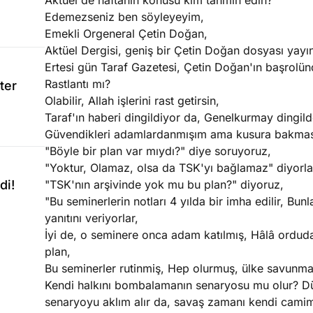
Aktüel'de haftanın konusu kim tahmin edin?
Edemezseniz ben söyleyeyim,
Emekli Orgeneral Çetin Doğan,
Aktüel Dergisi, geniş bir Çetin Doğan dosyası yayın
Ertesi gün Taraf Gazetesi, Çetin Doğan'ın başrolünd
Rastlantı mı?
ter
Olabilir, Allah işlerini rast getirsin,
Taraf'ın haberi dingildiyor da, Genelkurmay dingi
Güvendikleri adamlardanmışım ama kusura bakmasın
"Böyle bir plan var mıydı?" diye soruyoruz,
"Yoktur, Olamaz, olsa da TSK'yı bağlamaz" diyorla
di!
"TSK'nın arşivinde yok mu bu plan?" diyoruz,
"Bu seminerlerin notları 4 yılda bir imha edilir, Bun
yanıtını veriyorlar,
İyi de, o seminere onca adam katılmış, Hâlâ ordud
plan,
Bu seminerler rutinmiş, Hep olurmuş, ülke savunması
Kendi halkını bombalamanın senaryosu mu olur? D
senaryoyu aklım alır da, savaş zamanı kendi cami