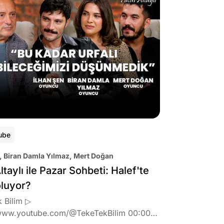
ube
, Biran Damla Yılmaz, Mert Doğan
ltaylı ile Pazar Sohbeti: Halef'te
oluyor?
 Bilim ▷
www.youtube.com/@TekeTekBilim 00:00