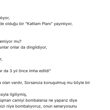
lıyor,
e olduğu bir "Katliam Planı" yayınlıyor,
ldemiyor mu?
lar onlar da dingildiyor,
r,
lar da 3 yıl önce imha edildi"
a olan vardır, Sorsanıza konuşulmuş mu böyle bir
yla ilgiliymiş,
üşman camiyi bombalarsa ne yaparız diye
mizi niye bombalıyoruz, onun senaryosunu