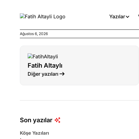
Yazılar
Ağustos 6, 2026
Köşe Yazıları
İnanca stok arası caiz midir!
Fatih Altaylı
Köşe Yazıları
Diğer yazıları
Türkiye’den niye umutlu ol
ister misiniz?
Köşe Yazıları
Olmaması gereken yerde ola
denirdi!
Son yazılar
Köşe Yazıları