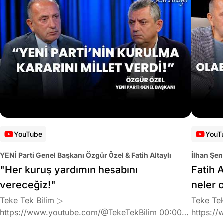
YouTube
YouT
YENİ Parti Genel Başkanı Özgür Özel & Fatih Altaylı
İlhan Şen
"Her kuruş yardımın hesabını
Fatih A
vereceğiz!"
neler 
Teke Tek Bilim ▷
Teke Tek
https://www.youtube.com/@TekeTekBilim 00:00
https://