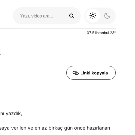
07:51
İstanbul 23°
k
Linki kopyala
Otomobil Yazıları
ını yazdık,
saya verilen ve en az birkaç gün önce hazırlanan