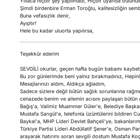
Yıllaca hiçbir şey yapılmadı, Hiçbir uyarıda bulunu
Şimdi birdenbire Erman Toroğlu, kalitesizliğin sembo
Buna vefasızlık denir,
Ayıptır!
Hele bu kadar uluorta yapılırsa,
Teşekkür ederim
SEVGİLİ okurlar, geçen hafta bugün babamı kaybet
Bu zor günlerimde beni yalnız bırakmadınız, Hepin
Mesajlarınızı aldım, Aldıkça ağladım,
Sadece sizlere değil bütün sağlık sorunlarına rağm
cenazede benim ve ailemin acısını paylaşan bütün
Bağış'a, Valimiz Muammer Güler'e, Belediye Başkan
Mustafa Sarıgül'e, telefonla üzüntülerini bildiren
Baykal'a, MHP Lideri Devlet Bahçeli'ye, bakanları
Türkiye Partisi Lideri Abdüllatif Şener'e, Osman Pa
arayarak hatırımı soran sevgili dostum Mustafa Ko