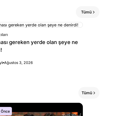
Tümü
ıları
sı gereken yerde olan şeye ne
!
ylı
Ağustos 3, 2026
Tümü
 Önce