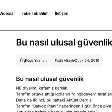
Videolar
Teke Tek Bilim
İletişim
Ağustos 5, 2026
Bu nasıl ulusal güvenli
Ağustos 4, 2026
Fatih Altaylı
Ocak 24, 2010
Köşe Yazıları
duğumu bilmek
Bu nasıl ulusal güvenlik
Ağustos 3, 2026
n şeye ne
NE diyelim, kafamız karışık,
Köşe Yazıları
Spor Yazıları
Taraf'ın ortaya attığı iddianın "dingildeyen" taraflar
Daha da ilginci, bu haftaki Aktüel Dergisi,
Taraf'ın "Balyoz Planı" haberinden 1 gün önce piya