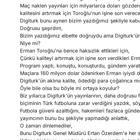
Maç naklen yayınları için milyarlarca doları gözden 
kalitesini artırmak için Toroğlu'nun işine son verec
Digiturk bunu aynen bizim yazdığımız şekliyle kabu
Doğrusu şaşırdım,
Bizim yazdığımız elbette doğruydu ama Digiturk'ü
Niye mi?
Erman Toroğlu'na bence haksızlık ettikleri için,
Çünkü kaliteyi artırmak için işine son verdikleri Erm
Program yaptı, konuştu, konuşturdu, gündem yaratt
Maçlara 160 milyon dolar ödenirken Erman iyiydi d
Digiturk'ün aklına kalite, ödediği para çoğalınca mı
Öyle bile olsa bu böyle mi ortaya koyulur?
Biz yıllarca Digiturk'ün yayınlarının, daha doğrusu f
biçiminin Türk futboluna zarar verdiğini yazdık, söy
Futbola güveni azalttığını, hakemleri fazlaca gün
yayıncının bunu bu şekliyle yapmadığı anlattık,
O zaman dinlemediler,
Bunu Digiturk Genel Müdürü Ertan Özerdem'e her 