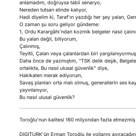
anlamadım, doğruysa tabii senaryo,
Nereden tutsan elinde kalıyor,
Hadi diyelim ki, Taraf'ın yazdığı her şey yalan, Ge
O zaman şu soru geliyor gündeme:
1, Ordu Karargâhı'ndan kozmik belgeler nasıl çalını
Bu yalan değil, biliyorum,
Çalınmış,
Teyitli, Çalan veya çalanlardan biri yargılanıyormuş
Daha önce de yazmıştım, "TSK delik deşik, Belgeleri
ortalıkta, Bu nasıl ulusal güvenlik" diye,
Hakikaten merak ediyorum,
Savaş planları orta malı olmuş, generallerin ses kay
yayınlanıyor,
Bu nasıl ulusal güvenlik?
Toroğlu'nun kalitesi 160 milyondan fazla etmezmiş
DIGITURK'ün Erman Toroğlu ile yollarını ayıracağın