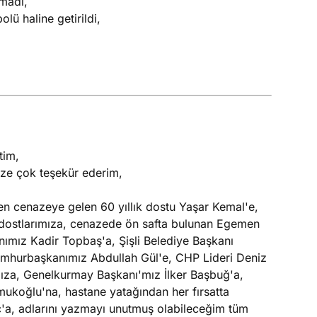
lmadı,
lü haline getirildi,
tim,
ize çok teşekür ederim,
en cenazeye gelen 60 yıllık dostu Yaşar Kemal'e,
 dostlarımıza, cenazede ön safta bulunan Egemen
ımız Kadir Topbaş'a, Şişli Belediye Başkanı
 Cumhurbaşkanımız Abdullah Gül'e, CHP Lideri Deniz
mıza, Genelkurmay Başkanı'mız İlker Başbuğ'a,
mukoğlu'na, hastane yatağından her fırsatta
ç'a, adlarını yazmayı unutmuş olabileceğim tüm