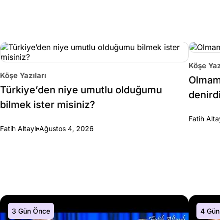
Köşe Yaz
Köşe Yazıları
Olmama
Türkiye’den niye umutlu olduğumu
denirdi
bilmek ister misiniz?
Fatih Alta
Fatih Altaylı
Ağustos 4, 2026
3 Gün Önce
4 Gün