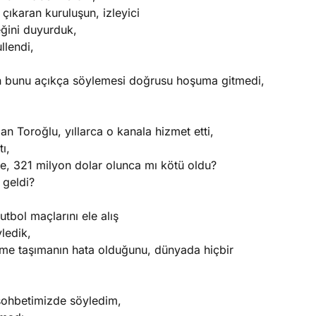
çıkaran kuruluşun, izleyici
eğini duyurduk,
llendi,
n bunu açıkça söylemesi doğrusu hoşuma gitmedi,
an Toroğlu, yıllarca o kanala hizmet etti,
ı,
e, 321 milyon dolar olunca mı kötü oldu?
 geldi?
utbol maçlarını ele alış
ledik,
deme taşımanın hata olduğunu, dünyada hiçbir
sohbetimizde söyledim,