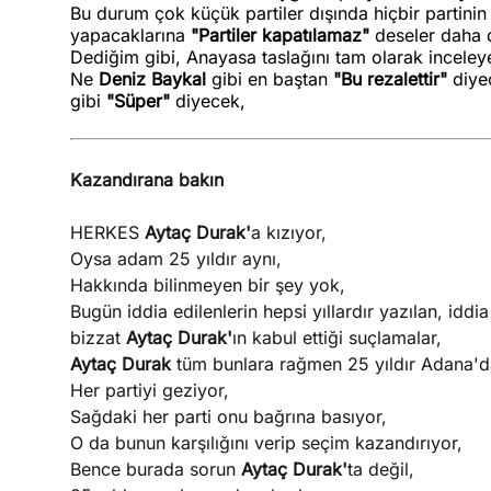
Bu durum çok küçük partiler dışında hiçbir partini
yapacaklarına
"Partiler kapatılamaz"
deseler daha 
Dediğim gibi, Anayasa taslağını tam olarak incele
Ne
Deniz Baykal
gibi en baştan
"Bu rezalettir"
diye
gibi
"Süper"
diyecek,
Kazandırana bakın
HERKES
Aytaç Durak'
a kızıyor,
Oysa adam 25 yıldır aynı,
Hakkında bilinmeyen bir şey yok,
Bugün iddia edilenlerin hepsi yıllardır yazılan, iddia
bizzat
Aytaç Durak'
ın kabul ettiği suçlamalar,
Aytaç Durak
tüm bunlara rağmen 25 yıldır Adana'da
Her partiyi geziyor,
Sağdaki her parti onu bağrına basıyor,
O da bunun karşılığını verip seçim kazandırıyor,
Bence burada sorun
Aytaç Durak'
ta değil,