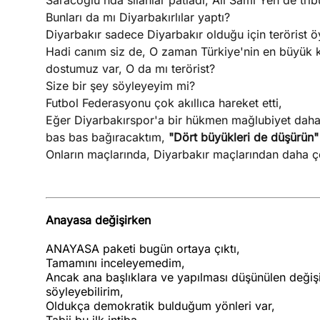
Saracoğlu'nda silahlar patladı, Ali Sami Yen'de tri
Bunları da mı Diyarbakırlılar yaptı?
Diyarbakır sadece Diyarbakır olduğu için terörist ö
Hadi canım siz de, O zaman Türkiye'nin en büyük ku
dostumuz var, O da mı terörist?
Size bir şey söyleyeyim mi?
Futbol Federasyonu çok akıllıca hareket etti,
Eğer Diyarbakırspor'a bir hükmen mağlubiyet daha
bas bas bağıracaktım,
"Dört büyükleri de düşürün
Onların maçlarında, Diyarbakır maçlarından daha ç
Anayasa değişirken
ANAYASA paketi bugün ortaya çıktı,
Tamamını inceleyemedim,
Ancak ana başlıklara ve yapılması düşünülen değişi
söyleyebilirim,
Oldukça demokratik bulduğum yönleri var,