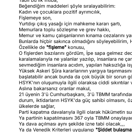
Tabii bu ilk intiba,
Beğendiğim maddeleri şöyle sıralayabilirim:
Kadın ve çocuklara pozitif ayrımcılık,
Fişlemeye son,
Yurtdışı çıkış yasağı için mahkeme kararı şartı,
Memurlara toplu sözleşme ve grev hakkı,
Memur ve kamu çalışanlarının kınama cezalarını ya
Bunlarda hiçbir sakınca olmadığını söyleyebilirim, 
Özellikle de
"fişleme"
konusu,
O fişlerden bazılarını gördüm, İpe sapa gelmez de
karalamalarıyla ne yalanlar yazılıp, insanlara ne ç
sevmediğim insanlara acıdım, yapılan haksızlığa is
Yüksek Askeri Şûra kararlarının yargıya taşınmasını
başlatabilir ancak bunda da çok büyük bir sorun g
HSYK'nın oluşumuyla ilgili olaraksa ciddi sıkıntılar 
Aslına bakarsanız oranlar makul,
21 üyenin 3'ü Cumhurbaşkanı, 3'ü TBMM tarafından
durum, iktidarların HSYK'da güç sahibi olmasını, öz
ülkelerde sağlar,
Parti kapatma davalarıyla ilgili olarak hükümetin su
Ya partinin kapatılmasını 367 oyla TBMM onaylayac
Ya dava açılması aynı şekilde izne tabi olacak,,,
Ya da Venedik Kriterleri uygulanıp
"Şiddet bulaşmay