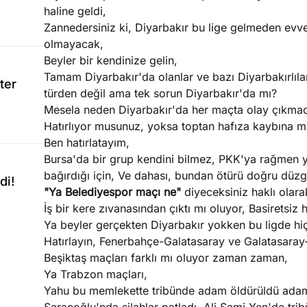
haline geldi,
Zannedersiniz ki, Diyarbakır bu lige gelmeden evvel
olmayacak,
Beyler bir kendinize gelin,
Tamam Diyarbakır'da olanlar ve bazı Diyarbakırlıları
ter
türden değil ama tek sorun Diyarbakır'da mı?
Mesela neden Diyarbakır'da her maçta olay çıkmad
Hatırlıyor musunuz, yoksa toptan hafıza kaybına mı
Ben hatırlatayım,
Bursa'da bir grup kendini bilmez, PKK'ya rağmen y
bağırdığı için, Ve dahası, bundan ötürü doğru düzgü
di!
"Ya Belediyespor maçı ne"
diyeceksiniz haklı olara
İş bir kere zıvanasından çıktı mı oluyor, Basiretsi
Ya beyler gerçekten Diyarbakır yokken bu ligde hiç
Hatırlayın, Fenerbahçe-Galatasaray ve Galatasaray
Beşiktaş maçları farklı mı oluyor zaman zaman,
Ya Trabzon maçları,
Yahu bu memlekette tribünde adam öldürüldü adam, 