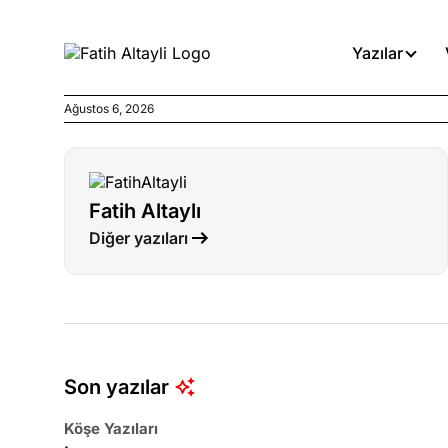
Yazılar
Ağustos 6, 2026
Köşe Yazıları
İnanca stok arası caiz midir!
Fatih Altaylı
Köşe Yazıları
Diğer yazıları
Türkiye’den niye umutlu ol
ister misiniz?
Köşe Yazıları
Olmaması gereken yerde ola
denirdi!
Son yazılar
Köşe Yazıları