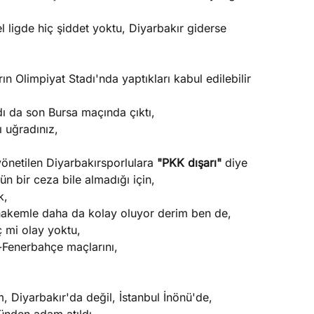
 ligde hiç şiddet yoktu, Diyarbakır giderse
n Olimpiyat Stadı'nda yaptıkları kabul edilebilir
ı da son Bursa maçında çıktı,
 uğradınız,
önetilen Diyarbakırsporlulara
"PKK dışarı"
diye
n bir ceza bile almadığı için,
k,
z hakemle daha da kolay oluyor derim ben de,
 mi olay yoktu,
-Fenerbahçe maçlarını,
Diyarbakır'da değil, İstanbul İnönü'de,