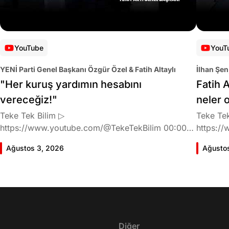
YouTube
YouT
YENİ Parti Genel Başkanı Özgür Özel & Fatih Altaylı
İlhan Şen
"Her kuruş yardımın hesabını
Fatih A
vereceğiz!"
neler 
Teke Tek Bilim ▷
Teke Tek
https://www.youtube.com/@TekeTekBilim 00:00
https://
Giriş 01:58 Butlan kararı 05:58 Butlan kararı kimin
Giriş 02
Ağustos 3, 2026
Ağusto
meselesi? 11:32 Kılıçdaroğlu bu günlerin sinyalini
geldiğin
vermiş miydi? 17:16 Halktan böyle bir destek
büründü
bekliyor muydu? 25:40 CHP'den ayrılma kararı
Doğan'nı
30:09 AK Parti'ye geçişlerin duracağının garantisi
neler ka
var mı? 48:12 Cemil Tugay kalacak mı? 50:13
sonra Fa
CHP'de Özgür Özel'e yakın isimler kaldı mı? 52:50
Oyuncula
Yargıtay kararından eminken neden partiden
Diğer
mi? 22:2