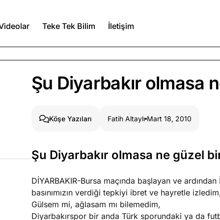
Videolar
Teke Tek Bilim
İletişim
Ağustos 5, 2026
Şu Diyarbakır olmasa ne
Ağustos 4, 2026
Fatih Altaylı
Mart 18, 2010
Köşe Yazıları
duğumu bilmek
Şu Diyarbakır olmasa ne güzel bir
Ağustos 3, 2026
n şeye ne
Köşe Yazıları
Spor Yazıları
DİYARBAKIR-Bursa maçında başlayan ve ardından 
basınımızın verdiği tepkiyi ibret ve hayretle izledim
Gülsem mi, ağlasam mı bilemedim,
Diyarbakırspor bir anda Türk sporundaki ya da fut