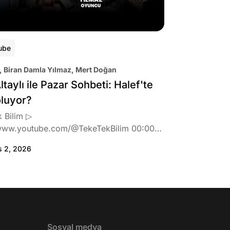
ube
, Biran Damla Yılmaz, Mert Doğan
ltaylı ile Pazar Sohbeti: Halef'te
oluyor?
 Bilim ▷
www.youtube.com/@TekeTekBilim 00:00
:46 Biran Damla Yılmaz dizi teklifi
s 2, 2026
de neler hissetti? 05:41 Oynadığı role nasıl
? 08:06 Mert Doğan nereli? 09:21 Mert
 rolü ve şivesi 11:21 Oynadığı karaktere
ttı? 17:52 İlhan Şen, ayakkabı eleştirisinden
tih Altaylı'ya gıcık oldu mu? 19:15
r Urfa'yı sevdi mi? 20:40 Urfa'yı gezdiler
2 Biran Damla Yılmaz nereli, nasıl bir
Sosyal medya