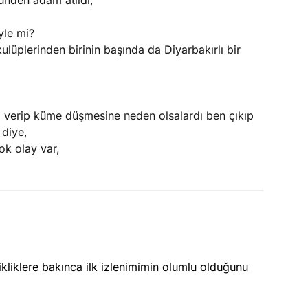
bünden adam atıldı,
yle mi?
lüplerinden birinin başında da Diyarbakırlı bir
 verip küme düşmesine neden olsalardı ben çıkıp
"
diye,
ok olay var,
kliklere bakınca ilk izlenimimin olumlu olduğunu