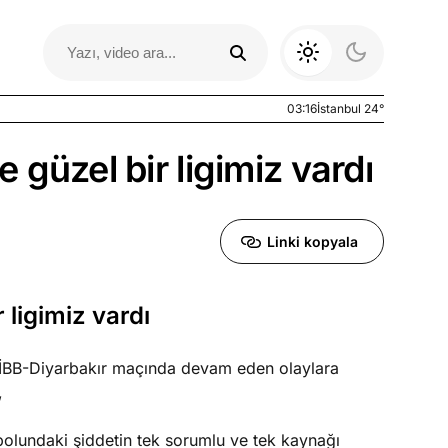
03:16
İstanbul 24°
 güzel bir ligimiz vardı
Linki kopyala
 ligimiz vardı
Otomobil Yazıları
İBB-Diyarbakır maçında devam eden olaylara
,
bolundaki şiddetin tek sorumlu ve tek kaynağı