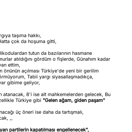
rgıya taşıma hakkı,
Hatta çok da hoşuma gitti,
dikodulardan tutun da bazılarının hasmane
amurlar atıldığını gördüm o fişlerde, Günahım kadar
yan ettim,
n önünün açılması Türkiye'de yeni bir gerilim
örmüyorum, Tabii yargı siyasallaşmadıkça,
var gibime geliyor,
 atanacak, 8'i ise alt mahkemelerden gelecek, Bu
ellikle Türkiye gibi
"Gelen ağam, giden paşam"
nacağı üç öneri ise daha da tartışmalı,
ak, ,,
an partilerin kapatılması engellenecek",