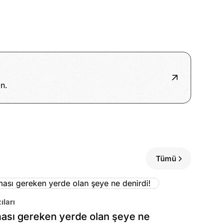
n.
Tümü
ıları
sı gereken yerde olan şeye ne