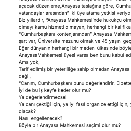
açacak düzenleme,Anayasa taslağına göre, Cumhu
vatandaşlar arasından” iki üye atama yetkisi veriyo
Biz yıllardır, “Anayasa Mahkemesi’nde hukukçu olm
olmayı kamu hizmeti olmayan, herhangi bir kalifik
“Cumhurbaşkanı kontenjanından” Anayasa Mahkemesi
şart var, Üniversite mezunu olmak ve 45 yaşını ge
Eğer dünyanın herhangi bir medeni ülkesinde böyle
AnayasaMahkemesi üyesi varsa ben bunu kabul e
Ama yok,
Tarif edilmiş bir yeterliliğe sahip olmadan Anayasa
değil,
“Canım, Cumhurbaşkanı bunu değerlendirir, Elbette bi
İyi de bu iş keyfe keder olur mu?
Ya değerlendirmezse!
Ya canı çektiği için, ya iyi fasıl organize ettiği için
olacak?
Nasıl engellenecek?
Böyle bir Anayasa Mahkemesi seçimi olur mu?