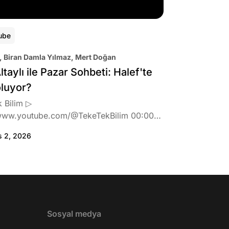
ube
, Biran Damla Yılmaz, Mert Doğan
ltaylı ile Pazar Sohbeti: Halef'te
oluyor?
 Bilim ▷
www.youtube.com/@TekeTekBilim 00:00
:46 Biran Damla Yılmaz dizi teklifi
s 2, 2026
de neler hissetti? 05:41 Oynadığı role nasıl
? 08:06 Mert Doğan nereli? 09:21 Mert
 rolü ve şivesi 11:21 Oynadığı karaktere
ttı? 17:52 İlhan Şen, ayakkabı eleştirisinden
tih Altaylı'ya gıcık oldu mu? 19:15
r Urfa'yı sevdi mi? 20:40 Urfa'yı gezdiler
2 Biran Damla Yılmaz nereli, nasıl bir
Sosyal medya
r? 26:57 Şehirdışı diziler özel hayatlarını