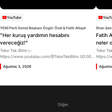
YouTube
YouT
YENİ Parti Genel Başkanı Özgür Özel & Fatih Altaylı
İlhan Şen
"Her kuruş yardımın hesabını
Fatih A
vereceğiz!"
neler 
Teke Tek Bilim ▷
Teke Tek
https://www.youtube.com/@TekeTekBilim 00:00
https://
Giriş 01:58 Butlan kararı 05:58 Butlan kararı kimin
Giriş 02
Ağustos 3, 2026
Ağusto
meselesi? 11:32 Kılıçdaroğlu bu günlerin sinyalini
geldiğin
vermiş miydi? 17:16 Halktan böyle bir destek
büründü
bekliyor muydu? 25:40 CHP'den ayrılma kararı
Doğan'nı
30:09 AK Parti'ye geçişlerin duracağının garantisi
neler ka
var mı? 48:12 Cemil Tugay kalacak mı? 50:13
sonra Fa
CHP'de Özgür Özel'e yakın isimler kaldı mı? 52:50
Oyuncula
Yargıtay kararından eminken neden partiden
Diğer
mi? 22:2
ayrıldı? 56:53 İttifak arayışı olacak mı? 1:01:43
ailesi va