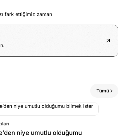
ı fark ettiğimiz zaman
n.
Tümü
ıları
e’den niye umutlu olduğumu