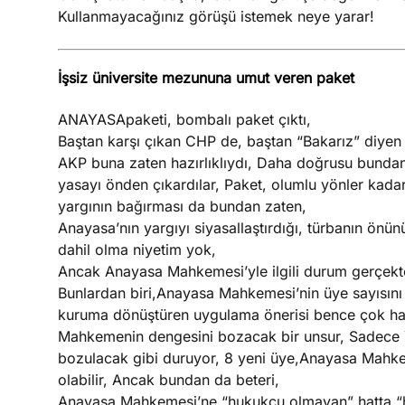
Kullanmayacağınız görüşü istemek neye yarar!
İşsiz üniversite mezununa umut veren paket
ANAYASApaketi, bombalı paket çıktı,
Baştan karşı çıkan CHP de, baştan “Bakarız” diye
AKP buna zaten hazırlıklıydı, Daha doğrusu bunda
yasayı önden çıkardılar, Paket, olumlu yönler kadar
yargının bağırması da bundan zaten,
Anayasa’nın yargıyı siyasallaştırdığı, türbanın önün
dahil olma niyetim yok,
Ancak Anayasa Mahkemesi’yle ilgili durum gerçekten
Bunlardan biri,Anayasa Mahkemesi’nin üye sayısını 
kuruma dönüştüren uygulama önerisi bence çok hat
Mahkemenin dengesini bozacak bir unsur, Sadece 
bozulacak gibi duruyor, 8 yeni üye,Anayasa Mahkem
olabilir, Ancak bundan da beteri,
Anayasa Mahkemesi’ne “hukukçu olmayan” hatta “hi