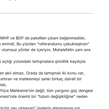
n MHP ve BDP de paketten çıkanı beğenmediler,
n emindi, Bu yüzden “referandumu çabuklaştıran”
 olumsuz yönler de içeriyor, Muhalefetin yanı sıra
ü açtığı yolundaki tartışmalara şimdilik kaydıyla
 akıl almaz, Orada da tartışmalı iki konu var,
artıran ve mahkemeyi sanki birkaç daireli bir
alı,
Yüce Mahkeme’nin değil, tüm yargının güç dengesi
esi’nde önemli bir “tutum değişikliğine” neden
çbir şey olmayan” üyelerin atanmasına yol