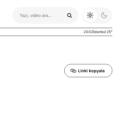
23:02
İstanbul 25°
Linki kopyala
Otomobil Yazıları