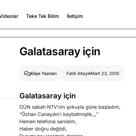
Videolar
Teke Tek Bilim
İletişim
Ağustos 6, 2026
Galatasaray için
itmez
Ağustos 5, 2026
Fatih Altaylı
Mart 23, 2010
Köşe Yazıları
Ağustos 4, 2026
Galatasaray için
duğumu bilmek
DÜN sabah NTV’nin şokuyla güne başladım,
Köşe Yazıları
Spor Yazıları
“Özhan Canaydın’ı kaybetmiştik,,,”
Hemen telefona sarıldım,
Haber doğru değildi,