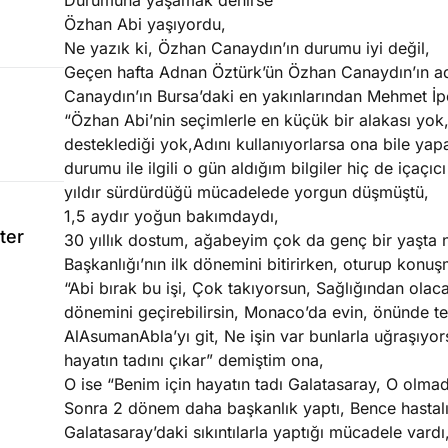
Durumuna yaşamak denirse
Özhan Abi yaşıyordu,
Ne yazık ki, Özhan Canaydın’ın durumu iyi değil,
Geçen hafta Adnan Öztürk’ün Özhan Canaydın’ın a
Canaydın’ın Bursa’daki en yakınlarından Mehmet İ
“Özhan Abi’nin seçimlerle en küçük bir alakası yok
desteklediği yok,Adını kullanıyorlarsa ona bile yap
durumu ile ilgili o gün aldığım bilgiler hiç de içaç
yıldır sürdürdüğü mücadelede yorgun düşmüştü,
1,5 aydır yoğun bakımdaydı,
ter
30 yıllık dostum, ağabeyim çok da genç bir yaşta ne
Başkanlığı’nın ilk dönemini bitirirken, oturup konu
“Abi bırak bu işi, Çok takıyorsun, Sağlığından olaca
dönemini geçirebilirsin, Monaco’da evin, önünde t
AlAsumanAbla’yı git, Ne işin var bunlarla uğraşıyor
hayatın tadını çıkar” demiştim ona,
O ise “Benim için hayatın tadı Galatasaray, O olmad
Sonra 2 dönem daha başkanlık yaptı, Bence hastalı
Galatasaray’daki sıkıntılarla yaptığı mücadele vardı