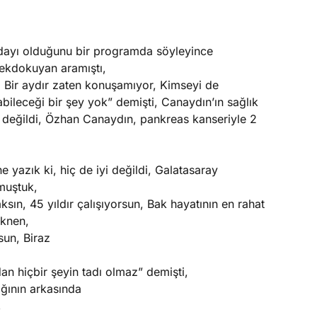
dayı olduğunu bir programda söyleyince
pekdokuyan aramıştı,
, Bir aydır zaten konuşamıyor, Kimseyi de
abileceği bir şey yok” demişti, Canaydın’ın sağlık
ıcı değildi, Özhan Canaydın, pankreas kanseriyle 2
 yazık ki, hiç de iyi değildi, Galatasaray
şmuştuk,
ksın, 45 yıldır çalışıyorsun, Bak hayatının en rahat
eknen,
sun, Biraz
an hiçbir şeyin tadı olmaz” demişti,
ğının arkasında
,