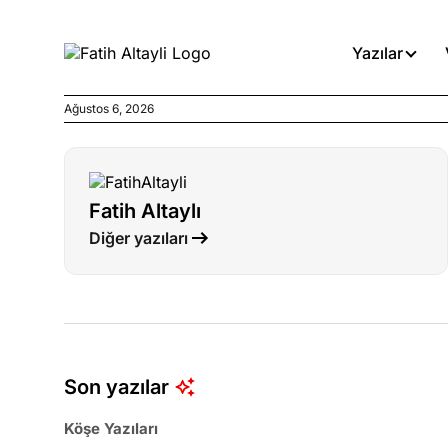
Yazılar
Ağustos 6, 2026
Köşe Yazıları
Böyle yasalar referanduma g
Fatih Altaylı
Köşe Yazıları
Diğer yazıları
İnanca stok arası caiz midir!
Köşe Yazıları
Türkiye’den niye umutlu ol
ister misiniz?
Son yazılar
Köşe Yazıları