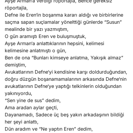
Ayşe Arman‘a verdiği röportajla, Bence gereksiz
röportajla,
Defne ile Eren‘in boşanma kararı aldığı ve birbirlerine
saçma sapan suçlamalar yönelttiği günlerde “Susun”
mealinde bir yazı yazmıştım,
O gün aramıştı Eren ve buluşmuştuk,
Ayşe Arman‘a anlattıklarının hepsini, kelimesi
kelimesine anlatmıştı o gün,
Ben de ona “Bunları kimseye anlatma, Yakışık almaz”
demiştim,
Avukatlarının Defne‘yi kendisine karşı doldurduğundan,
doğru düzgün boşanamamalarının arkasında Defne‘nin
avukatlarının Defne‘ye yaptığı telkinlerin olduğundan
yakınıyordu,
“Sen yine de sus” dedim,
Ama aradan aylar geçti,
Dayanamadı, Sadece üç beş yakın arkadaşının bildiği
her şeyi anlattı,
Dün aradım ve “Ne yaptın Eren” dedim,