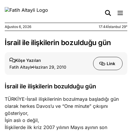
Ağustos 6, 2026
17:44
İstanbul 29°
İsrail ile ilişkilerin bozulduğu gün
e
Ağustos
ları
6, 2026
le yasalar
Köşe Yazıları
Link
eranduma
Fatih Altaylı
Haziran 29, 2010
mez
İsrail ile ilişkilerin bozulduğu gün
e
Ağustos
ları
5, 2026
TÜRKİYE-İsrail ilişkilerinin bozulmaya başladığı gün
nca stok
olarak herkes Davos’u ve “One minute” çıkışını
sı caiz
gösteriyor,
ir!
İşin aslı o değil,
İlişkilerde ilk kriz 2007 yılının Mayıs ayının son
e
Ağustos