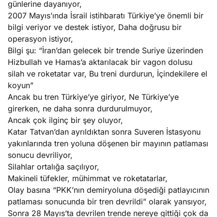
günlerine dayanıyor,
ları
4, 2026
2007 Mayıs’ında İsrail istihbaratı Türkiye’ye önemli bir
kiye’den
bilgi veriyor ve destek istiyor, Daha doğrusu bir
e umutlu
operasyon istiyor,
duğumu
Bilgi şu: “İran’dan gelecek bir trende Suriye üzerinden
Köşe
Spor
Otomob
mek ister
Hizbullah ve Hamas’a aktarılacak bir vagon dolusu
Yazıları
Yazıları
Yazıları
iniz?
silah ve roketatar var, Bu treni durdurun, İçindekilere el
koyun”
Ancak bu tren Türkiye’ye giriyor, Ne Türkiye’ye
girerken, ne daha sonra durdurulmuyor,
Ancak çok ilginç bir şey oluyor,
Katar Tatvan’dan ayrıldıktan sonra Suveren İstasyonu
yakınlarında tren yoluna döşenen bir mayının patlaması
sonucu devriliyor,
Silahlar ortalığa saçılıyor,
Makineli tüfekler, mühimmat ve roketatarlar,
Olay basına “PKK’nın demiryoluna döşediği patlayıcının
patlaması sonucunda bir tren devrildi” olarak yansıyor,
Sonra 28 Mayıs’ta devrilen trende nereye gittiği çok da