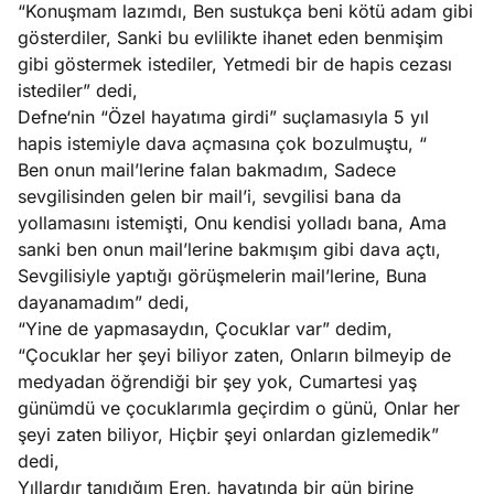
“Konuşmam lazımdı, Ben sustukça beni kötü adam gibi
gösterdiler, Sanki bu evlilikte ihanet eden benmişim
gibi göstermek istediler, Yetmedi bir de hapis cezası
istediler” dedi,
Defne‘nin “Özel hayatıma girdi” suçlamasıyla 5 yıl
hapis istemiyle dava açmasına çok bozulmuştu, “
Ben onun mail’lerine falan bakmadım, Sadece
sevgilisinden gelen bir mail’i, sevgilisi bana da
yollamasını istemişti, Onu kendisi yolladı bana, Ama
sanki ben onun mail’lerine bakmışım gibi dava açtı,
Sevgilisiyle yaptığı görüşmelerin mail’lerine, Buna
dayanamadım” dedi,
“Yine de yapmasaydın, Çocuklar var” dedim,
“Çocuklar her şeyi biliyor zaten, Onların bilmeyip de
medyadan öğrendiği bir şey yok, Cumartesi yaş
günümdü ve çocuklarımla geçirdim o günü, Onlar her
şeyi zaten biliyor, Hiçbir şeyi onlardan gizlemedik”
dedi,
Yıllardır tanıdığım Eren, hayatında bir gün birine