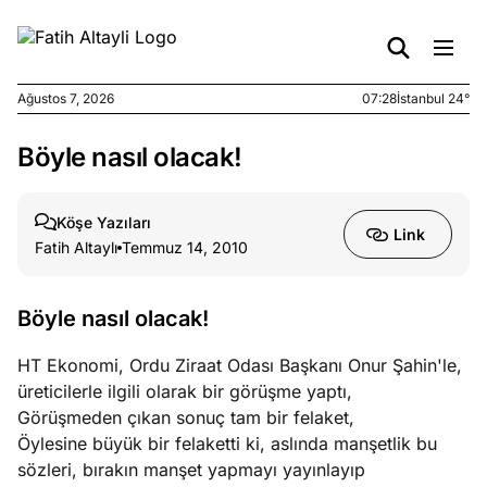
Ağustos 7, 2026
07:28
İstanbul 24°
Böyle nasıl olacak!
e
Ağustos
ları
6, 2026
le yasalar
Köşe Yazıları
Link
eranduma
Fatih Altaylı
Temmuz 14, 2010
mez
Böyle nasıl olacak!
e
Ağustos
ları
5, 2026
HT Ekonomi, Ordu Ziraat Odası Başkanı Onur Şahin'le,
nca stok
üreticilerle ilgili olarak bir görüşme yaptı,
sı caiz
Görüşmeden çıkan sonuç tam bir felaket,
ir!
Öylesine büyük bir felaketti ki, aslında manşetlik bu
sözleri, bırakın manşet yapmayı yayınlayıp
e
Ağustos