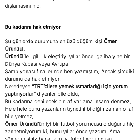
dışlamasını hiç,
Bu kadarını hak etmiyor
Şu günlerde durumuna en üzüldüğüm kişi
Ömer
Üründül,
Üründül
’le ilgili ilk eleştiriyi yıllar önce, galiba yine bir
Dünya Kupası veya Avrupa
Şampiyonası finallerinde ben yazmıştım, Ancak şimdiki
durumu da hak etmiyor,
Neredeyse
“TRT’cilere yemek ısmarladığı için yorum
yaptırıyorlar”
diyenler bile oldu,
Bu kadarına denilecek bir laf var ama insana denmez,
Hele hele bunu yazanların tıynetini bildiğin zaman o laf
bile yetmez,
Ömer Üründül
’ün iyi bir futbol yorumcusu olduğunu hiç
zannetmiyorum ki, bunu yıllar önce yazdım, Ama
söyler misiniz bana, kim iyi futbol yorumcusu