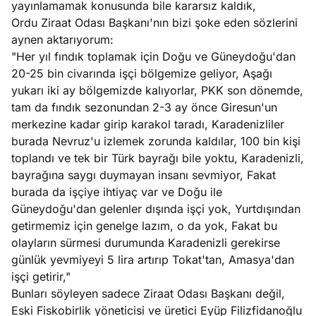
yayınlamamak konusunda bile kararsız kaldık,
ları
4, 2026
Ordu Ziraat Odası Başkanı'nın bizi şoke eden sözlerini
kiye’den
aynen aktarıyorum:
e umutlu
"Her yıl fındık toplamak için Doğu ve Güneydoğu'dan
duğumu
20-25 bin civarında işçi bölgemize geliyor, Aşağı
Köşe
Spor
Otomob
mek ister
yukarı iki ay bölgemizde kalıyorlar, PKK son dönemde,
Yazıları
Yazıları
Yazıları
iniz?
tam da fındık sezonundan 2-3 ay önce Giresun'un
merkezine kadar girip karakol taradı, Karadenizliler
burada Nevruz'u izlemek zorunda kaldılar, 100 bin kişi
toplandı ve tek bir Türk bayrağı bile yoktu, Karadenizli,
bayrağına saygı duymayan insanı sevmiyor, Fakat
burada da işçiye ihtiyaç var ve Doğu ile
Güneydoğu'dan gelenler dışında işçi yok, Yurtdışından
getirmemiz için genelge lazım, o da yok, Fakat bu
olayların sürmesi durumunda Karadenizli gerekirse
günlük yevmiyeyi 5 lira artırıp Tokat'tan, Amasya'dan
işçi getirir,"
Bunları söyleyen sadece Ziraat Odası Başkanı değil,
Eski Fiskobirlik yöneticisi ve üretici Eyüp Filizfidanoğlu