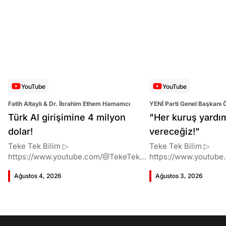
YouTube
YouTube
Fatih Altaylı & Dr. İbrahim Ethem Hamamcı
YENİ Parti Genel Başkanı 
Altaylı
Türk AI girişimine 4 milyon
"Her kuruş yardı
dolar!
vereceğiz!"
Teke Tek Bilim ▷
Teke Tek Bilim ▷
https://www.youtube.com/@TekeTekBil
https://www.youtube
im 00:00 Giriş 01:51 İbrahim Ethem
im 00:00 Giriş 01:58 Butlan kararı 05:58
Ağustos 4, 2026
Ağustos 3, 2026
Hamamcı kimdir ve akademik
Butlan kararı kimin m
çalışmaları neler? 10:54 Kendi
Kılıçdaroğlu bu günler
şirketlerini kurma süreçleri 11:37 ETH
vermiş miydi? 17:16 H
Zurich'de bu araştırma fikri ile nasıl
destek bekliyor muy
karşılandı ve neden bu araştırmayı
CHP'den ayrılma kara