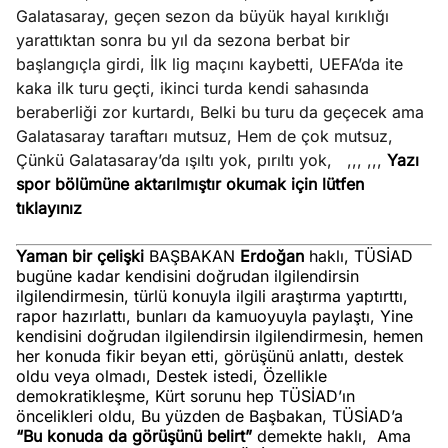
?
Galatasaray, geçen sezon da büyük hayal kırıklığı
yarattıktan sonra bu yıl da sezona berbat bir
e
başlangıçla girdi, İlk lig maçını kaybetti, UEFA’da ite
Ağustos
ları
6, 2026
kaka ilk turu geçti, ikinci turda kendi sahasında
le yasalar
beraberliği zor kurtardı, Belki bu turu da geçecek ama
Köşe
Spor
Otomob
eranduma
Galatasaray taraftarı mutsuz, Hem de çok mutsuz,
Yazıları
Yazıları
Yazıları
mez
Çünkü Galatasaray’da ışıltı yok, pırıltı yok,
,,,
,,,
Yazı
spor bölümüne aktarılmıştır okumak için lütfen
tıklayınız
Yaman bir çelişki
BAŞBAKAN
Erdoğan
haklı, TÜSİAD
bugüne kadar kendisini doğrudan ilgilendirsin
ilgilendirmesin, türlü konuyla ilgili araştırma yaptırttı,
rapor hazırlattı, bunları da kamuoyuyla paylaştı, Yine
kendisini doğrudan ilgilendirsin ilgilendirmesin, hemen
her konuda fikir beyan etti, görüşünü anlattı, destek
oldu veya olmadı, Destek istedi, Özellikle
demokratikleşme, Kürt sorunu hep TÜSİAD’ın
öncelikleri oldu, Bu yüzden de Başbakan, TÜSİAD’a
“Bu konuda da görüşünü belirt”
demekte haklı,
Ama