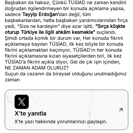
Başbakan da haksız, Çünkü TÜSİAD ne zaman kendini
doğrudan ilgilendirmeyen bir konuda açıklama yapsa,
sadece
Tayyip Erdoğan’
dan değil, tüm
başbakanlardan, hatta başbakan yardımcılarından fırça
yedi, “Size ne kardeşim” diye azar işitti,
“Sırça köşkte
oturup Türkiye ile ilgili ahkâm kesmekle”
suçlandı,
Şimdi ortada komik bir durum var, Her konuda fikrini
açıklamaya bayılan TÜSİAD, ilk kez böyle bir konuda
fikrini açıklamaktan kaçınıyor, TÜSİAD’ın her konuda
fikrini açıklamasına kızan siyasetçilerden biri, ilk kez
TÜSİAD’a fikrini açıkla diyor, Gel de çık işin içinden,
NE ZAMAN ADAM OLURUZ?
Suçun da cezanın da bireysel olduğunu unutmadığımız
zaman
X’te yanıtla
X’te yazı hakkında yorumlarınızı paylaşın.