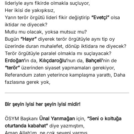
lideriyle aynı fikirde olmakla suçluyor,
Her ikisi de yakışıksız,
Yarın terör örgütü lideri fikir değiştirip
“Evetçi”
olsa
iktidar ne diyecek?
Mutlu mu olacak, yoksa mutsuz mu?
Bugün
“Hayır”
diyerek terör örgütüyle aynı tip oy
üzerinde duran muhalefet, dönüp iktidara ne diyecek?
Terör örgütüyle paralel olmakla mı suçlayacak?
Erdoğan’
ın da,
Kılıçdaroğlu’
nun da,
Bahçeli’
nin de
“terör”
üzerinden siyaset yapmamaları gerekiyor,
Referandum zaten yeterince kamplaşma yarattı, Daha
fazlasına gerek yok,
Bir şeyin iyisi her şeyin iyisi midir!
ÖSYM Başkanı
Ünal Yarımağan
için,
“Seni o koltuğa
oturtanda kabahat”
diye yazmıştım,
Aman Allah’ım, ne çok seveni varmış,