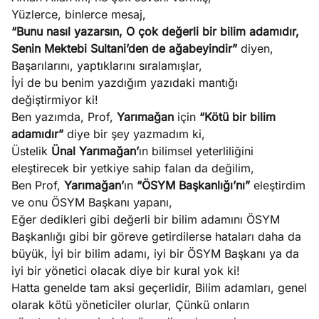
Yüzlerce, binlerce mesaj,
“Bunu nasıl yazarsın, O çok değerli bir bilim adamıdır,
Senin Mektebi Sultani’den de ağabeyindir”
diyen,
Başarılarını, yaptıklarını sıralamışlar,
İyi de bu benim yazdığım yazıdaki mantığı
değiştirmiyor ki!
Ben yazımda, Prof,
Yarımağan
için
“Kötü bir bilim
adamıdır”
diye bir şey yazmadım ki,
Üstelik
Ünal Yarımağan’
ın bilimsel yeterliliğini
eleştirecek bir yetkiye sahip falan da değilim,
Ben Prof,
Yarımağan’
ın
“ÖSYM Başkanlığı’nı”
eleştirdim
ve onu ÖSYM Başkanı yapanı,
Eğer dedikleri gibi değerli bir bilim adamını ÖSYM
Başkanlığı gibi bir göreve getirdilerse hataları daha da
büyük, İyi bir bilim adamı, iyi bir ÖSYM Başkanı ya da
iyi bir yönetici olacak diye bir kural yok ki!
Hatta genelde tam aksi geçerlidir, Bilim adamları, genel
olarak kötü yöneticiler olurlar, Çünkü onların