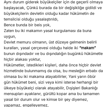
Aynı durum giderek büyükelçiler için de geçerli olmaya
?
başlayacak, Çünkü burada da bir değişikliğe gidildi ve
büyükelçilerin devletin olduğu kadar hükümetin de
e
Ağustos
temsilcisi olduğu yasalaştırıldı,
ları
6, 2026
Bence bunda bir beis yok,
le yasalar
Zaten bu iki makamın yasal kurgulaması da buna
Köşe
Spor
Otomob
eranduma
uygun,
Yazıları
Yazıları
Yazıları
mez
Devlet memuru olmanın, üst düzeye gelmenin belirli
kuralları, yasal çerçevesi olduğu halde iki
“makam”
bunun dışındadır ve bu dışındalığın bugünkü hükümetle
hiçbir alakası yoktur,
Hükümetler, istedikleri kişileri, daha önce hiçbir devlet
hizmetinde bulunmamış da olsa, bu mesleğin erbabı da
olmasa bu iki makama atayabilirler, Yani yarın öbür
gün hükümet beni, sizi veya kimi isterse herhangi bir
ülkeye büyükelçi olarak atayabilir, Dışişleri Bakanlığı
mensupları ayaklanır, gürültü kopar ama bu tamamen
yasal bir durum olur ve kimse bir şey diyemez,
yapamaz, engelleyemez,