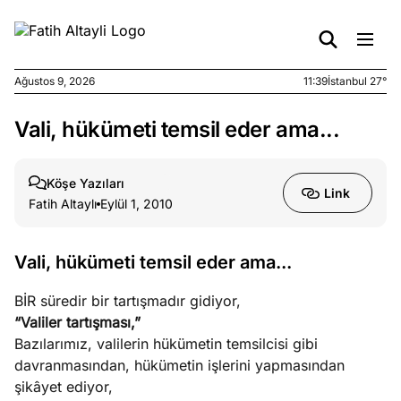
Ağustos 9, 2026
11:39
İstanbul 27°
Vali, hükümeti temsil eder ama...
e
Ağustos
ları
9, 2026
K’un
Köşe Yazıları
Link
katı
Fatih Altaylı
Eylül 1, 2010
ngü:
ekkilim
afçı değil
Vali, hükümeti temsil eder ama...
BİR süredir bir tartışmadır gidiyor,
e
Ağustos
“Valiler tartışması,”
ları
7, 2026
Bazılarımız, valilerin hükümetin temsilcisi gibi
yanın kirli
davranmasından, hükümetin işlerini yapmasından
cirinde
şikâyet ediyor,
a kimler