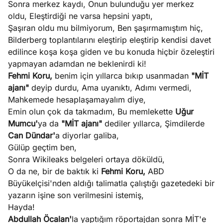
Sonra merkez kaydı, Onun bulunduğu yer merkez
e
Ağustos
oldu, Eleştirdiği ne varsa hepsini yaptı,
ları
5, 2026
Şaşıran oldu mu bilmiyorum, Ben şaşırmamıştım hiç,
nca stok
Bilderberg toplantılarını eleştirip eleştirip kendisi davet
Köşe
Spor
Otomob
sı caiz
edilince koşa koşa giden ve bu konuda hiçbir özeleştiri
Yazıları
Yazıları
Yazıları
ir!
yapmayan adamdan ne beklenirdi ki!
Fehmi Koru,
benim için yıllarca bıkıp usanmadan
"MİT
ajanı"
deyip durdu, Ama uyanıktı, Adımı vermedi,
Mahkemede hesaplaşamayalım diye,
Emin olun çok da takmadım, Bu memlekette
Uğur
Mumcu'
ya da
"MİT ajanı"
dediler yıllarca, Şimdilerde
Can Dündar'
a diyorlar galiba,
Gülüp geçtim ben,
Sonra Wikileaks belgeleri ortaya döküldü,
O da ne, bir de baktık ki
Fehmi Koru,
ABD
Büyükelçisi'nden aldığı talimatla çalıştığı gazetedeki bir
yazarın işine son verilmesini istemiş,
Hayda!
Abdullah Öcalan'
la yaptığım röportajdan sonra MİT'e