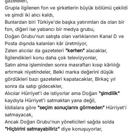
gazeteleri,
Grupla ilgilenen fon ve şirketlerin büyük bölümü çekildi
ve şimdi iki alıcı kaldı,
Bunlardan biri Türkiye'de başka yatırımları da olan bir
fon, diğeri ise yabancı bir medya grubu,
Doğan Grubu'nun satışta olan varlıklarının Kanal D ve
Posta dışında kalanları kâr üretmiyor,
Zaten alıcılar da gazeteleri
"kerhen"
alacaklar,
İlgilendikleri konu daha çok televizyonlar,
Satın alma işleminden sonra masrafları kısıp kârlılığı
artırmak niyetindeler, Belki marka değerini düşük
gördükleri bazı gazeteleri kapatacaklar, Birkaç yıl
sonra da satıp gidecekler,
Alıcılar Hürriyet'i de istiyorlar ama Doğan
"şimdilik"
kaydıyla Hürriyet'i satmaktan yana değil,
İddialara göre
"seçim sonuçlarını görmeden"
Hürriyet'i
satmayacak,
Ancak Doğan Grubu'nun yöneticileri sağda solda
"Hiçbirini satmayabiliriz"
diye konuşuyorlar,