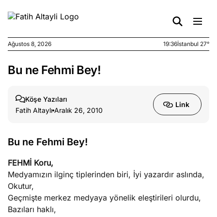
Ağustos 8, 2026
19:36
İstanbul 27°
Bu ne Fehmi Bey!
e
Ağustos
ları
7, 2026
yanın kirli
Köşe Yazıları
Link
cirinde
Fatih Altaylı
Aralık 26, 2010
a kimler
?
Bu ne Fehmi Bey!
e
Ağustos
FEHMİ Koru,
ları
6, 2026
Medyamızın ilginç tiplerinden biri, İyi yazardır aslında,
le yasalar
Okutur,
eranduma
Geçmişte merkez medyaya yönelik eleştirileri olurdu,
mez
Bazıları haklı,