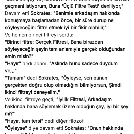
geçmeni istiyorum, Buna 'Üçlü Filtre Testi' deniliyor,"
Devam etti
Sokrates:
"Benimle arkadaşım hakkında
konuşmaya başlamadan önce, bir süre durup ne
söyleyeceğini filtre etmek iyi bir fikir olabilir,"
Ve hemen birinci filtreyi sordu:
"Birinci filtre: Gerçek Filtresi, Bana birazdan
söyleyeceğin şeyin tam anlamıyla gerçek olduğundan
emin misin?"
"Hayır"
dedi adam,
"Aslında bunu sadece duydum
ve,,,"
"Tamam"
dedi
Sokrates, "Öyleyse, sen bunun
gerçekten doğru olup olmadığını bilmiyorsun, Şimdi
ikinci filtreyi deneyelim,"
Ve ikinci filtreye geçti,
"İyilik Filtresi, Arkadaşım
hakkında bana söylemek üzere olduğun şey, iyi bir şey
mi?"
"Hayır, tam tersi"
dedi diğer filozof,
"Öyleyse"
diye devam etti
Sokrates: "Onun hakkında