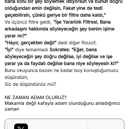
bana kötü bir şey söylemek istiyorsun ve bunun doğru
olduğundan emin değilsin, Fakat yine de testi
geçebilirsin, çünkü geriye bir filtre daha kaldı,"
Ve üçüncü filtre geldi,
"İşe Yararlılık Filtresi, Bana
arkadaşım hakkında söyleyeceğin şey benim işime
yarar mı?"
"Hayır, gerçekten değil"
dedi diğer filozof,
"İyi"
diye tamamladı
Sokrates: "Eğer, bana
söyleyeceğin şey doğru değilse, iyi değilse ve işe
yarar ya da faydalı değilse bana niye söyleyesin ki?"
Bunu okuyunca bazen ne kadar boş konuştuğumuzu
düşündüm,
Siz de düşündünüz mü?
NE ZAMAN ADAM OLURUZ?
Makamla değil kafayla adam olunduğunu anladığımız
zaman