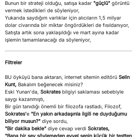
Bunun bir strateji olduğu, satışa kadar
"güçlü"
görüntü
vermek istedikleri de söyleniyor,
Yukarıda saydığım varlıklar için alıcıların 1,5 milyar
dolar civarında bir miktar öngördükleri de fısıldanıyor,
Satışta artık sona yaklaşıldığı ve mart ayına kadar
işlemin tamamlanacağı da söyleniyor,
Filtreler
BU öyküyü bana aktaran, internet sitemin editörü
Selin
Kunt,
Bakalım beğenecek misiniz?
Eski Yunan'da,
Sokrates
bilgiyi saklaması sebebiyle
saygı kazanmıştı,
Bir gün tanıdığı önemli bir filozofa rastladı, Filozof,
Sokrates'
e
"En yakın arkadaşınla ilgili ne duyduğumu
biliyor musun?"
diye sordu,
"Bir dakika bekle"
diye cevap verdi
Sokrates,
"Bana bir şey söylemeden evvel senin küçük bir testten