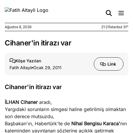
Ağustos 8, 2026
21:21
İstanbul 31°
Cihaner'in itirazı var
e
Ağustos
ları
7, 2026
yanın kirli
Köşe Yazıları
Link
cirinde
Fatih Altaylı
Ocak 29, 2011
a kimler
?
Cihaner'in itirazı var
e
Ağustos
ları
6, 2026
İLHAN Cihaner
aradı,
le yasalar
Yargıdaki sorunların simgesi haline getirilmiş olmaktan
eranduma
son derece mutsuzdu,
mez
Başbakan'ın, Habertürk'te de
Nihal Bengisu Karaca'
nın
kaleminden yayınlanan sözlerine açıklık getirmek