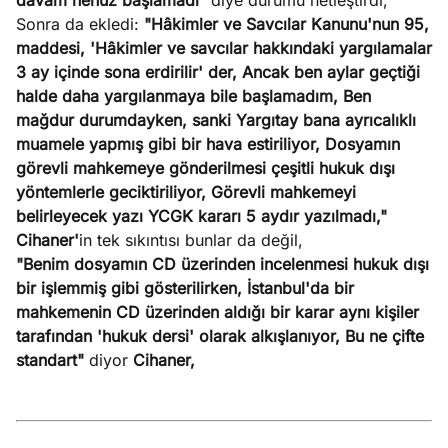
davam henüz başlamadı"
diye durumu netleştirdi,
Sonra da ekledi:
"Hâkimler ve Savcılar Kanunu'nun 95,
maddesi, 'Hâkimler ve savcılar hakkındaki yargılamalar
3 ay içinde sona erdirilir' der, Ancak ben aylar geçtiği
halde daha yargılanmaya bile başlamadım, Ben
mağdur durumdayken, sanki Yargıtay bana ayrıcalıklı
muamele yapmış gibi bir hava estiriliyor, Dosyamın
görevli mahkemeye gönderilmesi çeşitli hukuk dışı
yöntemlerle geciktiriliyor, Görevli mahkemeyi
belirleyecek yazı YCGK kararı 5 aydır yazılmadı,"
Cihaner'
in tek sıkıntısı bunlar da değil,
"Benim dosyamın CD üzerinden incelenmesi hukuk dışı
bir işlemmiş gibi gösterilirken, İstanbul'da bir
mahkemenin CD üzerinden aldığı bir karar aynı kişiler
tarafından 'hukuk dersi' olarak alkışlanıyor, Bu ne çifte
standart"
diyor
Cihaner,