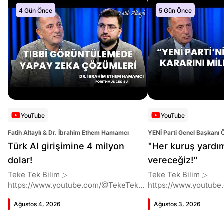
4 Gün Önce
5 Gün Önce
YouTube
YouTube
Fatih Altaylı & Dr. İbrahim Ethem Hamamcı
YENİ Parti Genel Başkanı 
Altaylı
Türk AI girişimine 4 milyon
"Her kuruş yardı
dolar!
vereceğiz!"
Teke Tek Bilim ▷
Teke Tek Bilim ▷
https://www.youtube.com/@TekeTekBil
https://www.youtube
im 00:00 Giriş 01:51 İbrahim Ethem
im 00:00 Giriş 01:58 Butlan kararı 05:58
Ağustos 4, 2026
Ağustos 3, 2026
Hamamcı kimdir ve akademik
Butlan kararı kimin m
çalışmaları neler? 10:54 Kendi
Kılıçdaroğlu bu günler