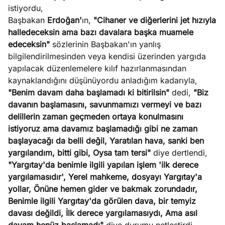
e
istiyordu,
Ağustos
ları
5, 2026
Başbakan
Erdoğan'
ın,
"Cihaner ve diğerlerini jet hızıyla
nca stok
halledeceksin ama bazı davalara başka muamele
Köşe
Spor
Otomob
sı caiz
edeceksin"
sözlerinin Başbakan'ın yanlış
Yazıları
Yazıları
Yazıları
ir!
bilgilendirilmesinden veya kendisi üzerinden yargıda
yapılacak düzenlemelere kılıf hazırlanmasından
kaynaklandığını düşünüyordu anladığım kadarıyla,
"Benim davam daha başlamadı ki bitirilsin"
dedi,
"Biz
davanın başlamasını, savunmamızı vermeyi ve bazı
delillerin zaman geçmeden ortaya konulmasını
istiyoruz ama davamız başlamadığı gibi ne zaman
başlayacağı da belli değil, Yaratılan hava, sanki ben
yargılandım, bitti gibi, Oysa tam tersi"
diye dertlendi,
"Yargıtay'da benimle ilgili yapılan işlem 'ilk derece
yargılamasıdır', Yerel mahkeme, dosyayı Yargıtay'a
yollar, Önüne hemen gider ve bakmak zorundadır,
Benimle ilgili Yargıtay'da görülen dava, bir temyiz
davası değildi, İlk derece yargılamasıydı, Ama asıl