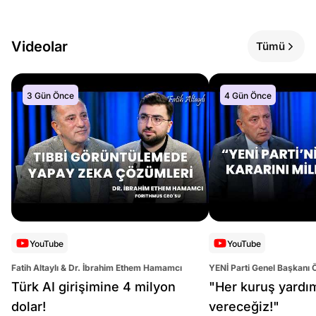
Videolar
Tümü
3 Gün Önce
4 Gün Önce
YouTube
YouTube
Fatih Altaylı & Dr. İbrahim Ethem Hamamcı
YENİ Parti Genel Başkanı 
Altaylı
Türk AI girişimine 4 milyon
"Her kuruş yardı
dolar!
vereceğiz!"