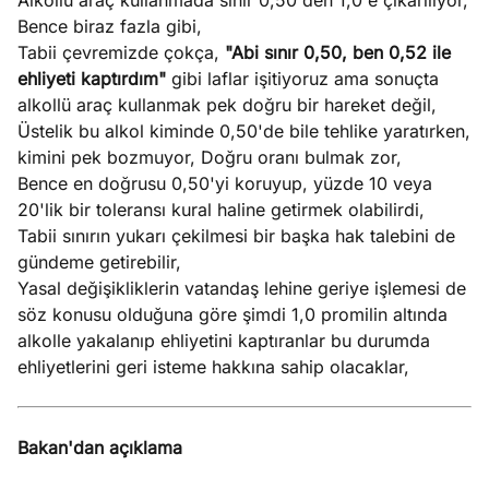
Alkollü araç kullanmada sınır 0,50'den 1,0'e çıkarılıyor,
Bence biraz fazla gibi,
Tabii çevremizde çokça,
"Abi sınır 0,50, ben 0,52 ile
ehliyeti kaptırdım"
gibi laflar işitiyoruz ama sonuçta
alkollü araç kullanmak pek doğru bir hareket değil,
Üstelik bu alkol kiminde 0,50'de bile tehlike yaratırken,
kimini pek bozmuyor, Doğru oranı bulmak zor,
Bence en doğrusu 0,50'yi koruyup, yüzde 10 veya
20'lik bir toleransı kural haline getirmek olabilirdi,
Tabii sınırın yukarı çekilmesi bir başka hak talebini de
gündeme getirebilir,
Yasal değişikliklerin vatandaş lehine geriye işlemesi de
söz konusu olduğuna göre şimdi 1,0 promilin altında
alkolle yakalanıp ehliyetini kaptıranlar bu durumda
ehliyetlerini geri isteme hakkına sahip olacaklar,
Bakan'dan açıklama