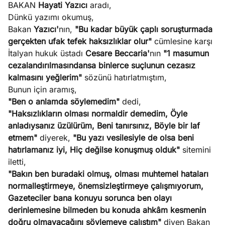
BAKAN
Hayati Yazıcı
aradı,
Dünkü yazımı okumuş,
Bakan
Yazıcı'
nın,
"Bu kadar büyük çaplı soruşturmada
gerçekten ufak tefek haksızlıklar olur"
cümlesine karşı
İtalyan hukuk üstadı
Cesare Beccaria'
nın
"1 masumun
cezalandırılmasındansa binlerce suçlunun cezasız
kalmasını yeğlerim"
sözünü hatırlatmıştım,
Bunun için aramış,
"Ben o anlamda söylemedim"
dedi,
"Haksızlıkların olması normaldir demedim, Öyle
anladıysanız üzülürüm, Beni tanırsınız, Böyle bir laf
etmem"
diyerek,
"Bu yazı vesilesiyle de olsa beni
hatırlamanız iyi, Hiç değilse konuşmuş olduk"
sitemini
iletti,
"Bakın ben buradaki olmuş, olması muhtemel hataları
normalleştirmeye, önemsizleştirmeye çalışmıyorum,
Gazeteciler bana konuyu sorunca ben olayı
derinlemesine bilmeden bu konuda ahkâm kesmenin
doğru olmayacağını söylemeye çalıştım"
diyen Bakan