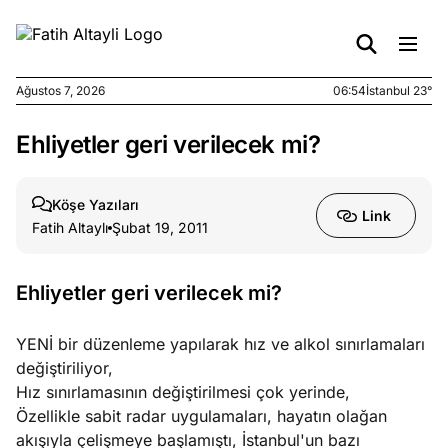
Ağustos 7, 2026
06:54
İstanbul 23°
Ehliyetler geri verilecek mi?
e
Ağustos
ları
6, 2026
le yasalar
Köşe Yazıları
Link
eranduma
Fatih Altaylı
Şubat 19, 2011
mez
Ehliyetler geri verilecek mi?
e
Ağustos
ları
5, 2026
nca stok
YENİ bir düzenleme yapılarak hız ve alkol sınırlamaları
sı caiz
değiştiriliyor,
ir!
Hız sınırlamasının değiştirilmesi çok yerinde,
Özellikle sabit radar uygulamaları, hayatın olağan
e
akışıyla çelişmeye başlamıştı, İstanbul'un bazı
Ağustos