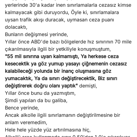
ları
4, 2026
yerlerinde 30'a kadar inen sınırlamalarla cezasız kimse
kiye’den
kalmayacak gibi duruyordu, Öyle ki, sınırlamalara
e umutlu
uysan trafik akışı duracak, uymasan ceza puanı
duğumu
dolacaktı,
Köşe
Spor
Otomob
mek ister
Bunların değişmesi yerinde,
Yazıları
Yazıları
Yazıları
iniz?
Yıllar önce ABD'de bazı bölgelerde hız sınırının 70 mile
çıkarılmasıyla ilgili bir yetkiliyle konuşmuştum,
"55 mil sınırına uyan kalmamıştı, Ya herkese ceza
kesecektik ya göz yumup yasayı çiğnemenin cezasız
kalabileceği yolunda bir inanç oluşmasına göz
yumacaktık, Ya da sınırı değiştirecektik, Biz sınırı
değiştirerek doğru olanı yaptık"
demişti,
Yıllar önce bunu da yazmıştım,
Şimdi yapılan da bu galiba,
Bence yerinde,
Ancak alkolle ilgili sınırlamanın değiştirilmesine bir
anlam veremedim,
Hele hele yüzde yüz artırılmasına hiç,