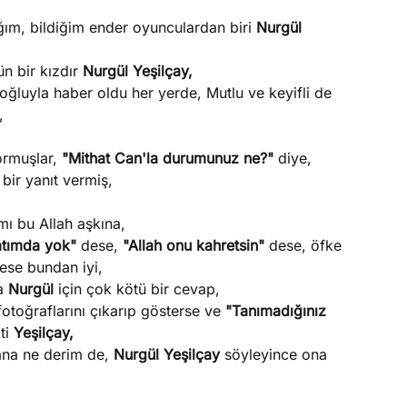
ım, bildiğim ender oyunculardan biri
Nurgül
ün bir kızdır
Nurgül Yeşilçay,
oğluyla haber oldu her yerde, Mutlu ve keyifli de
,
ormuşlar,
"Mithat Can'la durumunuz ne?"
diye,
bir yanıt vermiş,
mı bu Allah aşkına,
yatımda yok"
dese,
"Allah onu kahretsin"
dese, öfke
ese bundan iyi,
ma
Nurgül
için çok kötü bir cevap,
otoğraflarını çıkarıp gösterse ve
"Tanımadığınız
ti
Yeşilçay,
ana ne derim de,
Nurgül Yeşilçay
söyleyince ona