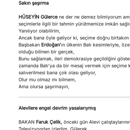
Sakın şaşırma
HÜSEYİN Gülerce
ne der ne demez bilmiyorum am
seçimlerle ilgili bir tahmin yürütmemize imkân sağlı
Yanılıyor olabilirim,
Ancak bana öyle geliyor ki, seçime doğru birtakım g
Başbakan
Erdoğan'
ın ülkenin Batı kesimleriyle, öz
olduğu bilinen bir gerçek,
Bunu sağlamak, ileri demokrasiye geçildiğini göst
zamanda Batı'ya da bir mesaj vermek için seçime kı
salıverilmesi bana çok olası geliyor,
Olur mu olmaz mı bilmem,
Ama olursa şaşırmayın,
Alevilere engel devrim yasalarıymış
BAKAN
Faruk Çelik,
önceki gün Alevi çalıştaylarının 
Televizyondan izledim, Gülerek,