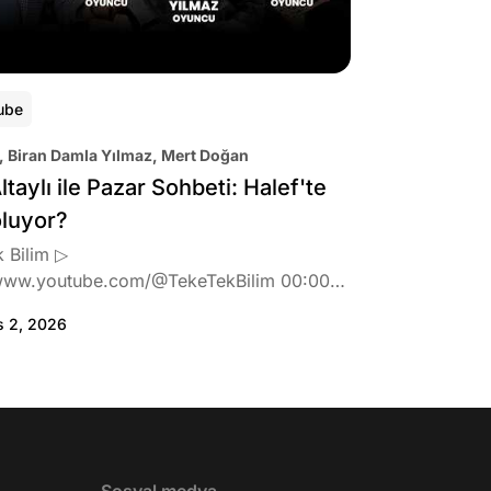
ube
, Biran Damla Yılmaz, Mert Doğan
ltaylı ile Pazar Sohbeti: Halef'te
oluyor?
 Bilim ▷
www.youtube.com/@TekeTekBilim 00:00
:46 Biran Damla Yılmaz dizi teklifi
s 2, 2026
de neler hissetti? 05:41 Oynadığı role nasıl
? 08:06 Mert Doğan nereli? 09:21 Mert
 rolü ve şivesi 11:21 Oynadığı karaktere
ttı? 17:52 İlhan Şen, ayakkabı eleştirisinden
tih Altaylı'ya gıcık oldu mu? 19:15
r Urfa'yı sevdi mi? 20:40 Urfa'yı gezdiler