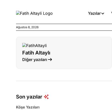
Yazılar
Ağustos 8, 2026
Köşe Yazıları
Böyle yasalar referanduma g
Fatih Altaylı
Köşe Yazıları
Diğer yazıları
İnanca stok arası caiz midir!
Köşe Yazıları
Türkiye’den niye umutlu ol
ister misiniz?
Son yazılar
Köşe Yazıları