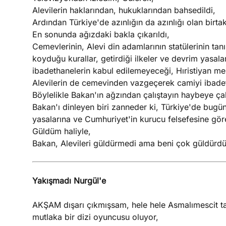
Alevilerin haklarından, hukuklarından bahsedildi,
Ardından Türkiye'de azınlığın da azınlığı olan birta
En sonunda ağızdaki bakla çıkarıldı,
Cemevlerinin, Alevi din adamlarının statülerinin 
koyduğu kurallar, getirdiği ilkeler ve devrim yasala
ibadethanelerin kabul edilemeyeceği, Hıristiyan mezh
Alevilerin de cemevinden vazgeçerek camiyi ibadet
Böylelikle Bakan'ın ağzından çalıştayın haybeye ça
Bakan'ı dinleyen biri zanneder ki, Türkiye'de bugü
yasalarına ve Cumhuriyet'in kurucu felsefesine göre
Güldüm haliyle,
Bakan, Alevileri güldürmedi ama beni çok güldürdü
Yakışmadı Nurgül'e
AKŞAM dışarı çıkmışsam, hele hele Asmalımescit ta
mutlaka bir dizi oyuncusu oluyor,