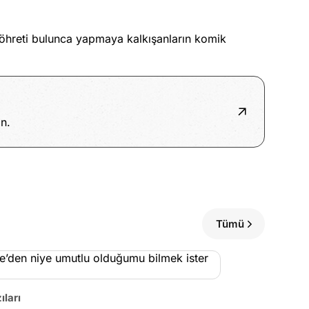
öhreti bulunca yapmaya kalkışanların komik
n.
Tümü
ıları