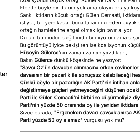
Koalisyonun büyük ortağı Adalet ve Kalkınma Partis
Elbette böyle bir durum yok ama olayın ortaya koy
Sanki iktidarın küçük ortağı Gülen Cemaati, iktid
istiyor, bir yere kadar buna tahammül eden büyük
ortağın hamlelerine engel olmak için tavır alıyor,
Durum bu mudur, değil midir bilmiyorum ama dışarı
Bu görüntüyü iyice pekiştiren ise koalisyonun küçü
Hüseyin Gülerce'
nin zaman zaman yazdıkları,
Bakın
Gülerce
dünkü köşesinde ne yazıyor:
"Savcı Öz'ün davadan alınmasına erken sevinenler v
ter
davasının bir pazarlık ile sonuçsuz kalabileceği he
Çünkü böyle bir pazarlığın AK Parti'nin intiharı anl
değiştirmeye güçleri yetmeyeceğini düşünen odakla
Parti ile Gülen Cemaati'ni birbirine düşürmeliyiz d
Parti'nin yüzde 50 oranında oy ile yeniden iktidara
Sizce burada,
"Ergenekon davası savsaklanırsa AK P
Parti yüzde 50 oy alamaz"
vurgusu yok mu?