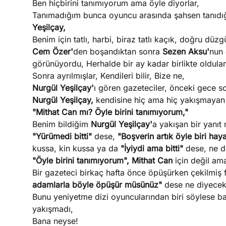
Ben hiçbirini tanımıyorum ama öyle diyorlar,
Tanımadığım bunca oyuncu arasında şahsen tanıdığ
Yeşilçay,
Benim için tatlı, harbi, biraz tatlı kaçık, doğru düzg
Cem Özer'
den boşandıktan sonra
Sezen Aksu'
nun 
görünüyordu, Herhalde bir ay kadar birlikte oldular
Sonra ayrılmışlar, Kendileri bilir, Bize ne,
Nurgül Yeşilçay'
ı gören gazeteciler, önceki gece s
Nurgül Yeşilçay,
kendisine hiç ama hiç yakışmayan 
"Mithat Can mı? Öyle birini tanımıyorum,"
Benim bildiğim
Nurgül Yeşilçay'
a yakışan bir yanıt 
"Yürümedi bitti"
dese,
"Boşverin artık öyle biri ha
kussa, kin kussa ya da
"İyiydi ama bitti"
dese, ne d
"Öyle birini tanımıyorum", Mithat Can
için değil a
Bir gazeteci birkaç hafta önce öpüşürken çekilmiş f
adamlarla böyle öpüşür müsünüz"
dese ne diyecek
Bunu yeniyetme dizi oyuncularından biri söylese b
yakışmadı,
Bana neyse!