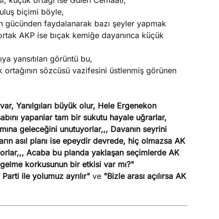
i, küçük ortağı ise Gülen Cemaati,
uluş biçimi böyle,
arın gücünden faydalanarak bazı şeyler yapmak
 ortak AKP ise bıçak kemiğe dayanınca küçük
ya yansıtılan görüntü bu,
k ortağının sözcüsü vazifesini üstlenmiş görünen
ar, Yanılgıları büyük olur, Hele Ergenekon
sabını yapanlar tam bir sukutu hayale uğrarlar,
amına geleceğini unutuyorlar,,, Davanın seyrini
rın asıl planı ise epeydir devrede, hiç olmazsa AK
iyorlar,,, Acaba bu planda yaklaşan seçimlerde AK
 gelme korkusunun bir etkisi var mı?"
arti ile yolumuz ayrılır"
ve
"Bizle arası açılırsa AK