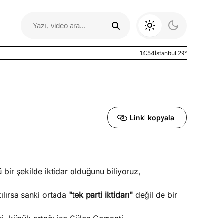
14:54
İstanbul 29°
Linki kopyala
bir şekilde iktidar olduğunu biliyoruz,
Otomobil Yazıları
ılırsa sanki ortada
"tek parti iktidarı"
değil de bir