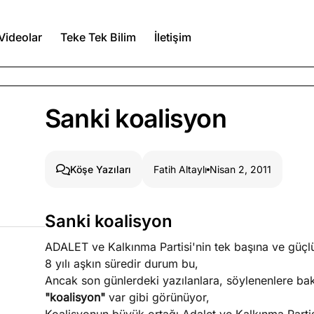
Videolar
Teke Tek Bilim
İletişim
Ağustos 6, 2026
Sanki koalisyon
itmez
Ağustos 5, 2026
Fatih Altaylı
Nisan 2, 2011
Köşe Yazıları
Ağustos 4, 2026
Sanki koalisyon
duğumu bilmek
ADALET ve Kalkınma Partisi'nin tek başına ve güçlü 
Köşe Yazıları
Spor Yazıları
8 yılı aşkın süredir durum bu,
Ancak son günlerdeki yazılanlara, söylenenlere bak
"koalisyon"
var gibi görünüyor,