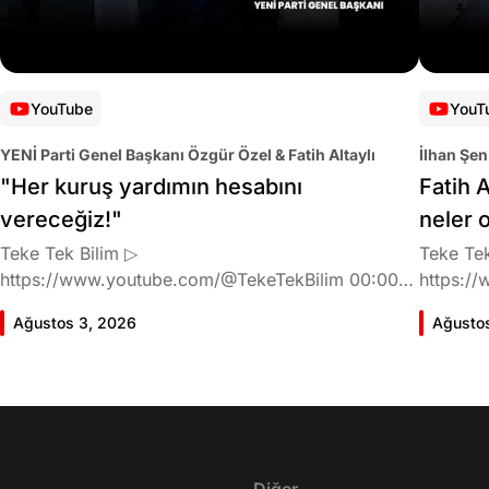
YouTube
YouT
YENİ Parti Genel Başkanı Özgür Özel & Fatih Altaylı
İlhan Şen
"Her kuruş yardımın hesabını
Fatih A
vereceğiz!"
neler 
Teke Tek Bilim ▷
Teke Tek
https://www.youtube.com/@TekeTekBilim 00:00
https://
Giriş 01:58 Butlan kararı 05:58 Butlan kararı kimin
Giriş 02
Ağustos 3, 2026
Ağusto
meselesi? 11:32 Kılıçdaroğlu bu günlerin sinyalini
geldiğin
vermiş miydi? 17:16 Halktan böyle bir destek
büründü
bekliyor muydu? 25:40 CHP'den ayrılma kararı
Doğan'nı
30:09 AK Parti'ye geçişlerin duracağının garantisi
neler ka
var mı? 48:12 Cemil Tugay kalacak mı? 50:13
sonra Fa
CHP'de Özgür Özel'e yakın isimler kaldı mı? 52:50
Oyuncula