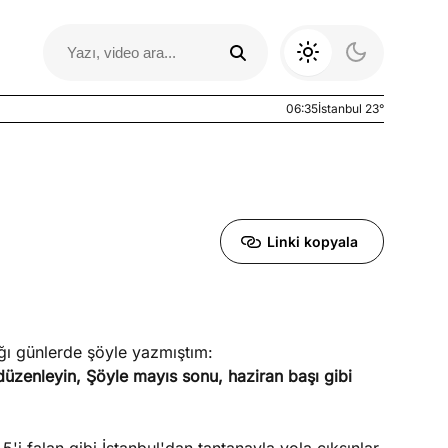
06:35
İstanbul 23°
Linki kopyala
ığı günlerde şöyle yazmıştım:
Otomobil Yazıları
düzenleyin, Şöyle mayıs sonu, haziran başı gibi