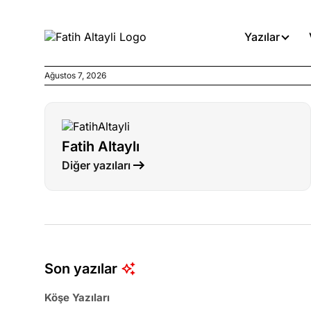
Yazılar
Ağustos 7, 2026
Köşe Yazıları
Böyle yasalar referanduma g
Fatih Altaylı
Köşe Yazıları
Diğer yazıları
İnanca stok arası caiz midir!
Köşe Yazıları
Türkiye’den niye umutlu ol
ister misiniz?
Son yazılar
Köşe Yazıları