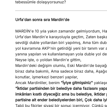
tebessümle dolaşıyorsunuz?
Urfa'dan sonra sıra Mardin'de
MARDİN'e 10 yıla yakın zamandır gelmiyordum, Ha
Urfa'dan Mardin'e karayoluyla geçtim, Zaten başka
sevdiği duble yollardan biri yapılmış, Ama tüm dub
yol kavramına AKP'nin getirdiği yeni bir tanım var 
yanına yapılan ve kullanılamayan yola duble yol de
Neyse işte, o yoldan Mardin'e gittim,
Mardin'deki değişim olumlu, Eski Mardin'de bayağı 
biraz daha bakımlı, Ama sadece biraz daha, Aşağıda
konutlar, işmerkezi benzeri yapılar,
Ancak Mardinliler, benim
"İyiye gitmişsiniz"
yaklaşı
"İktidar partisinden bir belediye daha fazlasını yap
imkânları kısıtlı diyeceğiz ama bu belediye, iktidar 
partisine ait ender belediyelerden biri, Çok daha iy
Tabii bu fikirler siyasi bir sonuç içermiyor, Çünkü