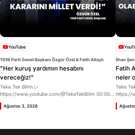
YouTube
YouT
YENİ Parti Genel Başkanı Özgür Özel & Fatih Altaylı
İlhan Şen
"Her kuruş yardımın hesabını
Fatih A
vereceğiz!"
neler 
Teke Tek Bilim ▷
Teke Tek
https://www.youtube.com/@TekeTekBilim 00:00
https://
Giriş 01:58 Butlan kararı 05:58 Butlan kararı kimin
Giriş 02
Ağustos 3, 2026
Ağusto
meselesi? 11:32 Kılıçdaroğlu bu günlerin sinyalini
geldiğin
vermiş miydi? 17:16 Halktan böyle bir destek
büründü
bekliyor muydu? 25:40 CHP'den ayrılma kararı
Doğan'nı
30:09 AK Parti'ye geçişlerin duracağının garantisi
neler ka