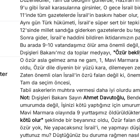
Düzenlediler, Tam da dediğim günlerde, Haziran'ın 5'
9'u gibi İsrail karasularına girsinler, O gece İsrail 
11'inde tüm gazetelerde İsrail'in baskını haber olur,
Aynı gün Türk hükümeti, İsrail'e süper sert bir tepki
12'sinde millet sandığa giderken gazetelerde bu tep
Sonra gider, İsrail'e haddini bildiren iktidarımızın 
Bu arada 9-10 vatandaşımız ölür ama önemli değil,
Dışişleri Bakanı'mız da toplar medyayı,
"Özür bekl
O özür asla gelmez ama ne gam, 1, Mavi Marmara Bo
oldu, Özür dile diyenin bir yüzü kara, dilemeyen ze
ter
Zaten önemli olan İsrail'in özrü falan değil ki, önem
Tam da seçim öncesi,
Tabii askerlerin muhtıra vermesi daha iyi olurdu am
Not:
Dışişleri Bakanı Sayın
Ahmet Davutoğlu,
Bende
umurumda değil, İşinizi kötü yaptığınız için umur
Mavi Marmara olayında 9 yurttaşımız öldürüldükte
kötü olur"
şeklinde bir beyanınız oldu, Özür falan d
özür yok, Ne yapacaksınız İsrail'i, ne yapmayı dü
yuttunuz mu? Düştüğünüz bu duruma rağmen nasıl 