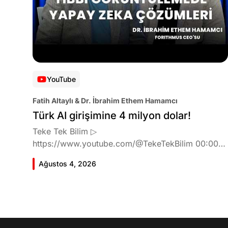
YouTube
Fatih Altaylı & Dr. İbrahim Ethem Hamamcı
Türk AI girişimine 4 milyon dolar!
Teke Tek Bilim ▷
https://www.youtube.com/@TekeTekBilim 00:00
Giriş 01:51 İbrahim Ethem Hamamcı kimdir ve
Ağustos 4, 2026
akademik çalışmaları neler? 10:54 Kendi şirketlerini
kurma süreçleri 11:37 ETH Zurich'de bu araştırma
fikri ile nasıl karşılandı ve neden bu araştırmayı
tercih etti? 12:39 Yapay zekayı kullanarak tıpta ne
geliştirmeyi amaçlıyorlar? 16:33 Yapmaya