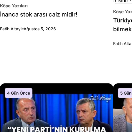
Köşe Yazıları
Köşe Yaz
İnanca stok arası caiz midir!
Türkiy
bilmek
Fatih Altaylı
Ağustos 5, 2026
Fatih Alta
4 Gün Önce
5 Gün