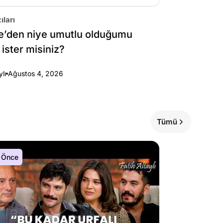
ıları
e’den niye umutlu olduğumu
 ister misiniz?
ylı
Ağustos 4, 2026
Tümü
 Önce