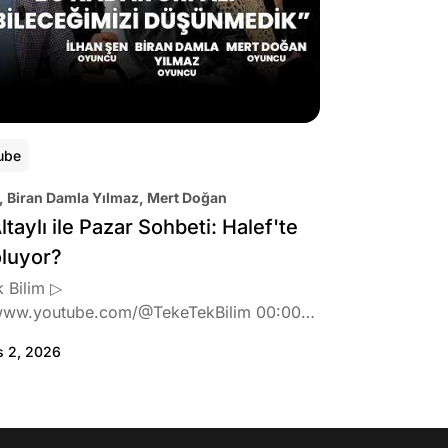
ube
, Biran Damla Yılmaz, Mert Doğan
ltaylı ile Pazar Sohbeti: Halef'te
oluyor?
 Bilim ▷
www.youtube.com/@TekeTekBilim 00:00
:46 Biran Damla Yılmaz dizi teklifi
s 2, 2026
de neler hissetti? 05:41 Oynadığı role nasıl
? 08:06 Mert Doğan nereli? 09:21 Mert
 rolü ve şivesi 11:21 Oynadığı karaktere
ttı? 17:52 İlhan Şen, ayakkabı eleştirisinden