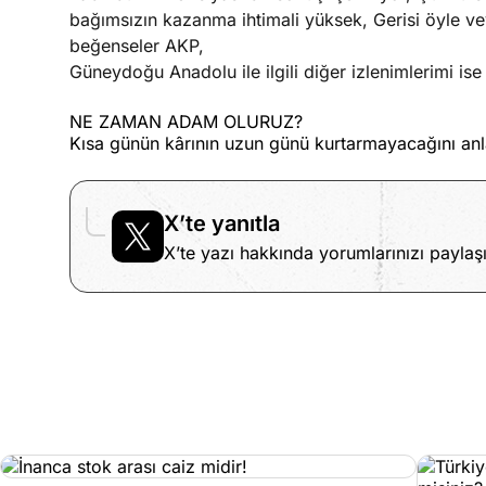
bağımsızın kazanma ihtimali yüksek, Gerisi öyle v
beğenseler AKP,
Güneydoğu Anadolu ile ilgili diğer izlenimlerimi is
NE ZAMAN ADAM OLURUZ?
Kısa günün kârının uzun günü kurtarmayacağını an
X’te yanıtla
X’te yazı hakkında yorumlarınızı paylaşı