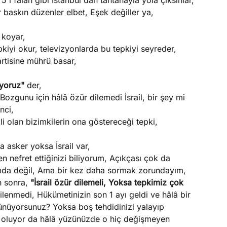
i falan gibi İstanbul'dan tantanayla yola çıksınlar,
bir baskın düzenler elbet, Eşek değiller ya,
 koyar,
kiyi okur, televizyonlarda bu tepkiyi seyreder,
partisine mührü basar,
iyoruz"
der,
zgunu için hâlâ özür dilemedi İsrail, bir şey mi
nci,
li olan bizimkilerin ona göstereceği tepki,
a asker yoksa İsrail var,
n nefret ettiğinizi biliyorum, Açıkçası çok da
umda değil, Ama bir kez daha sormak zorundayım,
n sonra,
"İsrail özür dilemeli, Yoksa tepkimiz çok
ilenmedi, Hükümetinizin son 1 ayı geldi ve hâlâ bir
şünüyorsunuz? Yoksa boş tehdidinizi yalayıp
oluyor da hâlâ yüzünüzde o hiç değişmeyen