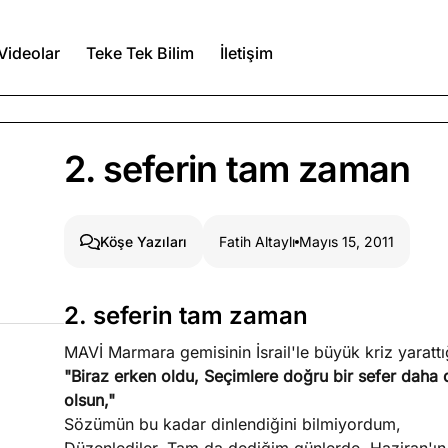
Videolar
Teke Tek Bilim
İletişim
Ağustos 6, 2026
2. seferin tam zaman
itmez
Ağustos 5, 2026
Fatih Altaylı
Mayıs 15, 2011
Köşe Yazıları
Ağustos 4, 2026
2. seferin tam zaman
duğumu bilmek
MAVİ Marmara gemisinin İsrail'le büyük kriz yaratt
Köşe Yazıları
Spor Yazıları
"Biraz erken oldu, Seçimlere doğru bir sefer daha 
olsun,"
Sözümün bu kadar dinlendiğini bilmiyordum,