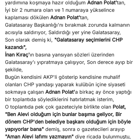
yardımına koşmaya hazır olduğum
Adnan Polat'
tan,
?
İyi bir 2 numara olan ve 1 numaraya yükselince
kaplaması dökülen
Adnan Polat'
tan,
e
Ağustos
Galatasaray Başkanlığı'nı bırakmak zorunda kalmanın
ları
6, 2026
acısıyla saldırıyor, Saldırdığı yer yine Galatasaray,
le yasalar
Son olarak demiş ki,
"Galatasaray seçimlerini CHP
Köşe
Spor
Otomob
eranduma
kazandı",
Yazıları
Yazıları
Yazıları
mez
İnan Kıraç'
ın basına yansıyan sözleri üzerinden
Galatasaray'ı yıpratmaya çalışıyor, Son derece ayıp bir
şekilde,
Bugün kendisini AKP'li gösterip kendisine muhalif
olanları CHP yandaşı yaparak kulübün içine siyaseti
sokmaya çalışan
Adnan Polat'
a birkaç ay önce yaptığı
bir toplantıda söylediklerini hatırlatmak isterim,
O toplantıda pek çok gazeteciyle birlikte olan
Polat,
"Ben Alevi olduğum için bunlar başıma geliyor, Bir
dönem CHP'den belediye başkanı olduğum için böyle
yapıyorlar bana"
demiş, sonra o gazetecileri arayıp
"Aman Alevi lafımı yazmayın"
diye ricada bulunmuştu,