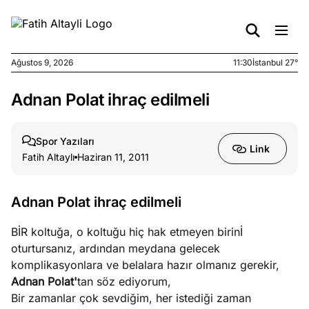
Ağustos 9, 2026
11:30
İstanbul 27°
Adnan Polat ihraç edilmeli
e
Ağustos
ları
9, 2026
K’un
Spor Yazıları
Link
katı
Fatih Altaylı
Haziran 11, 2011
ngü:
ekkilim
afçı değil
Adnan Polat ihraç edilmeli
BİR koltuğa, o koltuğu hiç hak etmeyen birinİ
e
Ağustos
oturtursanız, ardından meydana gelecek
ları
7, 2026
komplikasyonlara ve belalara hazır olmanız gerekir,
yanın kirli
Adnan Polat'
tan söz ediyorum,
cirinde
Bir zamanlar çok sevdiğim, her istediği zaman
a kimler