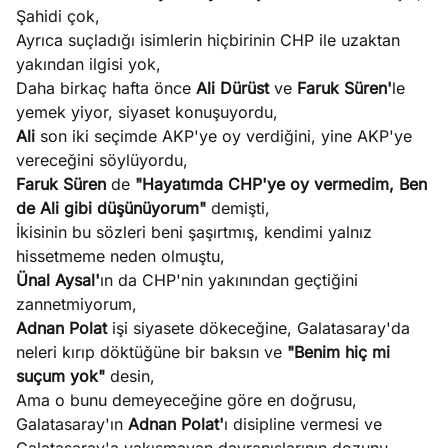
Şahidi çok,
Ayrıca suçladığı isimlerin hiçbirinin CHP ile uzaktan
yakından ilgisi yok,
Daha birkaç hafta önce
Ali Dürüst
ve
Faruk Süren'
le
yemek yiyor, siyaset konuşuyordu,
Ali
son iki seçimde AKP'ye oy verdiğini, yine AKP'ye
vereceğini söylüyordu,
Faruk Süren
de
"Hayatımda CHP'ye oy vermedim, Ben
de Ali gibi düşünüyorum"
demişti,
İkisinin bu sözleri beni şaşırtmış, kendimi yalnız
hissetmeme neden olmuştu,
Ünal Aysal'
ın da CHP'nin yakınından geçtiğini
zannetmiyorum,
Adnan Polat
işi siyasete dökeceğine, Galatasaray'da
neleri kırıp döktüğüne bir baksın ve
"Benim hiç mi
suçum yok"
desin,
Ama o bunu demeyeceğine göre en doğrusu,
Galatasaray'ın
Adnan Polat'
ı disipline vermesi ve