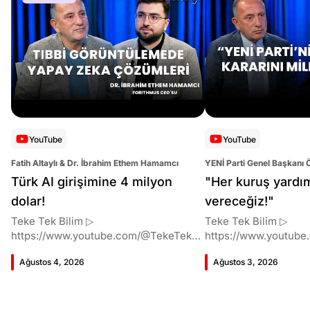
YouTube
YouTube
Fatih Altaylı & Dr. İbrahim Ethem Hamamcı
YENİ Parti Genel Başkanı 
Altaylı
Türk AI girişimine 4 milyon
"Her kuruş yardı
dolar!
vereceğiz!"
Teke Tek Bilim ▷
Teke Tek Bilim ▷
https://www.youtube.com/@TekeTekBil
https://www.youtube
im 00:00 Giriş 01:51 İbrahim Ethem
im 00:00 Giriş 01:58 Butlan kararı 05:58
Ağustos 4, 2026
Ağustos 3, 2026
Hamamcı kimdir ve akademik
Butlan kararı kimin m
çalışmaları neler? 10:54 Kendi
Kılıçdaroğlu bu günler
şirketlerini kurma süreçleri 11:37 ETH
vermiş miydi? 17:16 H
Zurich'de bu araştırma fikri ile nasıl
destek bekliyor muy