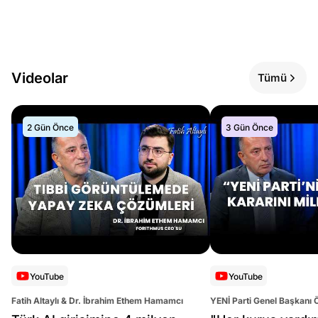
Videolar
Tümü
2 Gün Önce
3 Gün Önce
YouTube
YouTube
Fatih Altaylı & Dr. İbrahim Ethem Hamamcı
YENİ Parti Genel Başkanı 
Altaylı