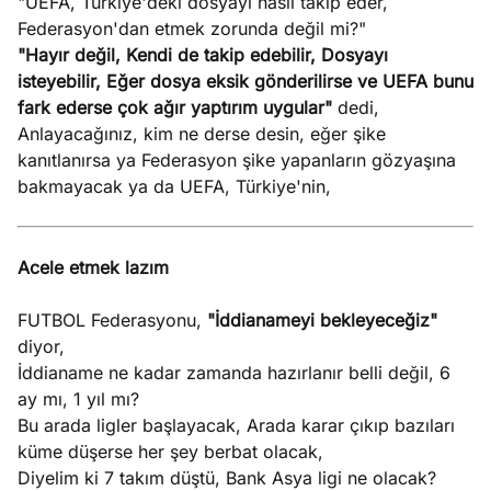
"UEFA, Türkiye'deki dosyayı nasıl takip eder,
Federasyon'dan etmek zorunda değil mi?"
"Hayır değil, Kendi de takip edebilir, Dosyayı
isteyebilir, Eğer dosya eksik gönderilirse ve UEFA bunu
fark ederse çok ağır yaptırım uygular"
dedi,
Anlayacağınız, kim ne derse desin, eğer şike
kanıtlanırsa ya Federasyon şike yapanların gözyaşına
bakmayacak ya da UEFA, Türkiye'nin,
Acele etmek lazım
FUTBOL Federasyonu,
"İddianameyi bekleyeceğiz"
diyor,
İddianame ne kadar zamanda hazırlanır belli değil, 6
ay mı, 1 yıl mı?
Bu arada ligler başlayacak, Arada karar çıkıp bazıları
küme düşerse her şey berbat olacak,
Diyelim ki 7 takım düştü, Bank Asya ligi ne olacak?