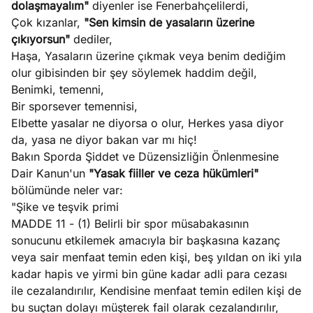
dolaşmayalım"
diyenler ise Fenerbahçelilerdi,
ları
4, 2026
Çok kızanlar,
"Sen kimsin de yasaların üzerine
kiye’den
çıkıyorsun"
dediler,
e umutlu
Haşa, Yasaların üzerine çıkmak veya benim dediğim
duğumu
olur gibisinden bir şey söylemek haddim değil,
Köşe
Spor
Otomob
mek ister
Benimki, temenni,
Yazıları
Yazıları
Yazıları
iniz?
Bir sporsever temennisi,
Elbette yasalar ne diyorsa o olur, Herkes yasa diyor
da, yasa ne diyor bakan var mı hiç!
Bakın Sporda Şiddet ve Düzensizliğin Önlenmesine
Dair Kanun'un
"Yasak fiiller ve ceza hükümleri"
bölümünde neler var:
"Şike ve teşvik primi
MADDE 11 - (1) Belirli bir spor müsabakasının
sonucunu etkilemek amacıyla bir başkasına kazanç
veya sair menfaat temin eden kişi, beş yıldan on iki yıla
kadar hapis ve yirmi bin güne kadar adli para cezası
ile cezalandırılır, Kendisine menfaat temin edilen kişi de
bu suçtan dolayı müşterek fail olarak cezalandırılır,