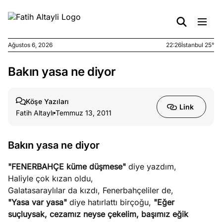
Ağustos 6, 2026
22:26
İstanbul 25°
Bakın yasa ne diyor
e
Ağustos
ları
6, 2026
le yasalar
Köşe Yazıları
Link
eranduma
Fatih Altaylı
Temmuz 13, 2011
mez
Bakın yasa ne diyor
e
Ağustos
ları
5, 2026
"FENERBAHÇE küme düşmese"
diye yazdım,
nca stok
Haliyle çok kızan oldu,
sı caiz
Galatasaraylılar da kızdı, Fenerbahçeliler de,
ir!
"Yasa var yasa"
diye hatırlattı birçoğu,
"Eğer
suçluysak, cezamız neyse çekelim, başımız eğik
e
Ağustos