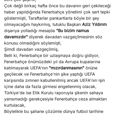
e
Ağustos
Çok değil birkaç hafta önce bu davanın geri çekileceği
ları
5, 2026
haber yapıldığında Fenerbahçe yönetimi çok sert tepki
nca stok
göstermişti, Taraftarlar pankartlarla böyle bir şey
Köşe
Spor
Otomob
sı caiz
olmayacağını haykırmış, tutuklu Başkan
Aziz Yıldırım
Yazıları
Yazıları
Yazıları
ir!
dışarıya yolladığı mesajda
"Bu bizim namus
davamızdır"
diyerek davadan vazgeçilmesinin söz
konusu olmadığını söylemişti,
Şimdi davadan vazgeçilmiş,
Belli ki, Fenerbahçe bir uzlaşmaya doğru gidiyor,
Fenerbahçe önümüzdeki yıl da Avrupa kupalarına
katılmayarak UEFA'nın
"mızırdanmasının"
önüne
geçilecek ve Fenerbahçe'nin şike yaptığı UEFA
karşısında zımnen kabullenilmiş ancak UEFA'nın işin
içine daha da fazla girmesi engellenmiş olacak,
Türkiye'de ise Etik Kurulu raporuyla şikenin sahaya
yansımadığı gerekçesiyle Fenerbahçe ceza almaktan
kurtulacak,
Böylelikle bu şahane çözümle dünya futbol tarihine