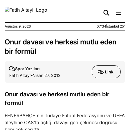
Ağustos 9, 2026
07:34
İstanbul 25°
Onur davası ve herkesi mutlu eden
e
Ağustos
ları
7, 2026
bir formül
yanın kirli
cirinde
Spor Yazıları
a kimler
Link
Fatih Altaylı
Nisan 27, 2012
?
e
Ağustos
Onur davası ve herkesi mutlu eden bir
ları
6, 2026
formül
le yasalar
eranduma
FENERBAHÇE'nin Türkiye Futbol Federasyonu ve UEFA
mez
aleyhine CAS'ta açtığı davayı geri çekmesi doğrusu
beni çok şaşırttı,