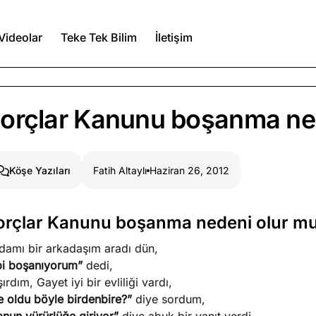
Videolar
Teke Tek Bilim
İletişim
Ağustos 7, 2026
orçlar Kanunu boşanma ne
a kimler var?
Ağustos 6, 2026
Fatih Altaylı
Haziran 26, 2012
Köşe Yazıları
itmez
Ağustos 5, 2026
orçlar Kanunu boşanma nedeni olur m
adamı bir arkadaşım aradı dün,
Köşe Yazıları
Spor Yazıları
bi boşanıyorum”
dedi,
ırdım, Gayet iyi bir evliliği vardı,
e oldu böyle birdenbire?”
diye sordum,