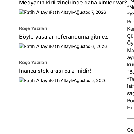
“Ka
Medyanın kirli zincirinde daha kimler var?
“N
Fatih Altaylı
Ağustos 7, 2026
“Y
Bi
Köşe Yazıları
Ka
Çün
Böyle yasalar referanduma gitmez
Öyl
Fatih Altaylı
Ağustos 6, 2026
Ma
ayr
Köşe Yazıları
kur
İnanca stok arası caiz midir!
“Bu
“Ta
Fatih Altaylı
Ağustos 5, 2026
ist
saç
Bo
Hu
Ge