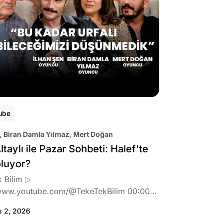
ube
, Biran Damla Yılmaz, Mert Doğan
ltaylı ile Pazar Sohbeti: Halef'te
oluyor?
 Bilim ▷
www.youtube.com/@TekeTekBilim 00:00
:46 Biran Damla Yılmaz dizi teklifi
s 2, 2026
de neler hissetti? 05:41 Oynadığı role nasıl