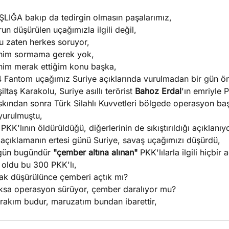
ŞLIĞA bakıp da tedirgin olmasın paşalarımız,
un düşürülen uçağımızla ilgili değil,
u zaten herkes soruyor,
nim sormama gerek yok,
nim merak ettiğim konu başka,
4 Fantom uçağımız Suriye açıklarında vurulmadan bir gün ö
iltaş Karakolu, Suriye asıllı terörist
Bahoz Erdal
'ın emriyle P
kından sonra Türk Silahlı Kuvvetleri bölgede operasyon baş
yurulmuştu,
PKK'lının öldürüldüğü, diğerlerinin de sıkıştırıldığı açıklanıy
 açıklamanın ertesi günü Suriye, savaş uçağımızı düşürdü,
gün bugündür
"çember altına alınan"
PKK'lılarla ilgili hiçbir
 oldu bu 300 PKK'lı,
ak düşürülünce çemberi açtık mı?
ksa operasyon sürüyor, çember daralıyor mu?
rakım budur, maruzatım bundan ibarettir,