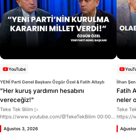
YouTube
YouT
YENİ Parti Genel Başkanı Özgür Özel & Fatih Altaylı
İlhan Şen
"Her kuruş yardımın hesabını
Fatih A
vereceğiz!"
neler 
Teke Tek Bilim ▷
Teke Tek
https://www.youtube.com/@TekeTekBilim 00:00
https://
Giriş 01:58 Butlan kararı 05:58 Butlan kararı kimin
Giriş 02
Ağustos 3, 2026
Ağusto
meselesi? 11:32 Kılıçdaroğlu bu günlerin sinyalini
geldiğin