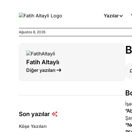
Yazılar
Ağustos 8, 2026
Köşe Yazıları
B
Medyanın kirli zincirinde dah
Fatih Altaylı
Köşe Yazıları
Diğer yazıları
Böyle yasalar referanduma g
Köşe Yazıları
B
İnanca stok arası caiz midir!
İş
“A
Son yazılar
Şaş
“N
Köşe Yazıları