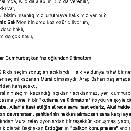
alımda, Kilo da alabilir, Kilo da verebilir,
kı var,
ki bizim insanlığımızı unutmaya hakkımız var mı?
niz Seki'
den binlerce kez özür diliyorum,
dese haklı,
m de çok haklı,
sır Cumhurbaşkanı'na oğlundan ültimatom
IR'da seçim sonuçları açıklandı, Halk ve dünya rahat bir nef
er seçimi kazanan
Mursi
olmasaydı, Arap Baharı başlamadan 
iden karışacaktı,
rsi
'nin seçimi kazandığı açıklanır açıklanmaz, yeni cumhurb
basına yönelik bir
"kutlama ve ültimatom"
koydu ve şöyle de
ba, Allah'a itaat ettiğin sürece sana itaat ederiz, Aksi hal
ırı davranırsan, şehitlerinin hakkını almazsan sana karşı ayak
dından Mursi televizyonlardan bir teşekkür konuşması yaptı,
erik olarak Başbakan
Erdoğan
'ın
"balkon konuşmasını"
andır