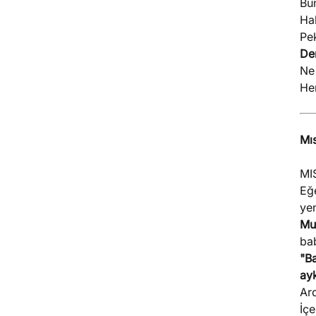
Bun
Hak
Pe
De
Ne 
He
Mı
MIS
Eğ
yen
Mu
ba
"Ba
ayk
Ar
İç