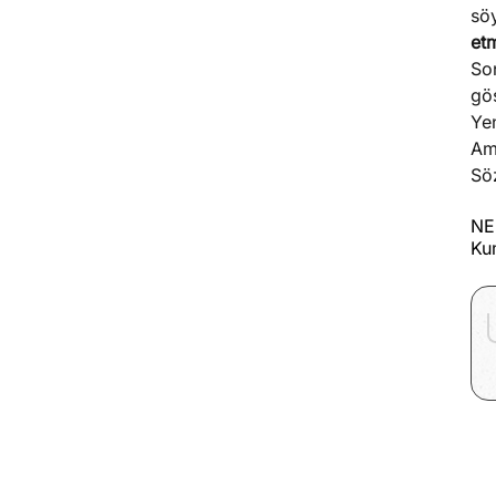
söy
et
Son
gös
Yen
Ama
Söz
NE
Ku