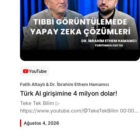
YouTube
Fatih Altaylı & Dr. İbrahim Ethem Hamamcı
Türk AI girişimine 4 milyon dolar!
Teke Tek Bilim ▷
https://www.youtube.com/@TekeTekBilim 00:00
Giriş 01:51 İbrahim Ethem Hamamcı kimdir ve
Ağustos 4, 2026
akademik çalışmaları neler? 10:54 Kendi şirketlerini
kurma süreçleri 11:37 ETH Zurich'de bu araştırma