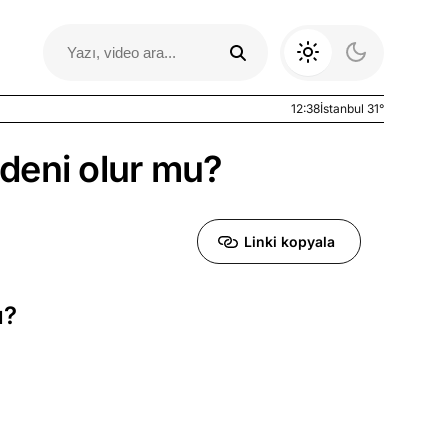
12:38
İstanbul 31°
deni olur mu?
Linki kopyala
u?
Otomobil Yazıları