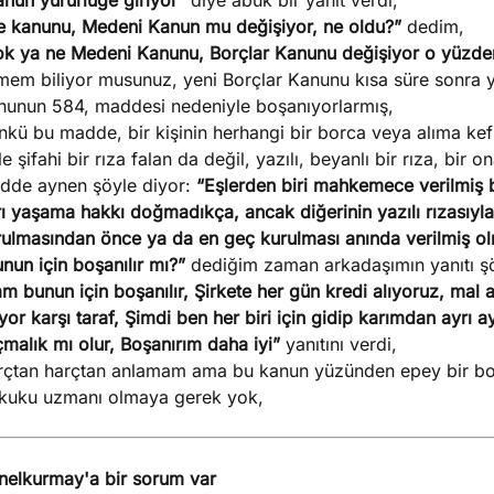
nun yürürlüğe giriyor”
diye abuk bir yanıt verdi,
e kanunu, Medeni Kanun mu değişiyor, ne oldu?”
dedim,
ok ya ne Medeni Kanunu, Borçlar Kanunu değişiyor o yüzd
lmem biliyor musunuz, yeni Borçlar Kanunu kısa süre sonra y
nunun 584, maddesi nedeniyle boşanıyorlarmış,
kü bu madde, bir kişinin herhangi bir borca veya alıma kefi
e şifahi bir rıza falan da değil, yazılı, beyanlı bir rıza, bir o
dde aynen şöyle diyor:
“Eşlerden biri mahkemece verilmiş b
ı yaşama hakkı doğmadıkça, ancak diğerinin yazılı rızasıyla 
ulmasından önce ya da en geç kurulması anında verilmiş olma
nun için boşanılır mı?”
dediğim zaman arkadaşımın yanıtı şö
m bunun için boşanılır, Şirkete her gün kredi alıyoruz, mal 
iyor karşı taraf, Şimdi ben her biri için gidip karımdan ayrı a
malık mı olur, Boşanırım daha iyi”
yanıtını verdi,
rçtan harçtan anlamam ama bu kanun yüzünden epey bir boş
kuku uzmanı olmaya gerek yok,
nelkurmay'a bir sorum var