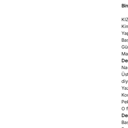
Bi
KIZ
Kim
Yap
Ba
Gü
Ma
De
Na
Üs
di
Ya
Ko
Pe
O f
De
Baş