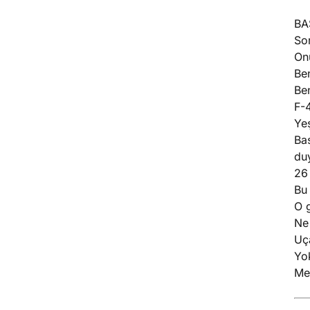
BA
Sor
On
Be
Be
F-
Yeş
Bas
du
26 
Bu
O 
Ne
Uç
Yo
Me