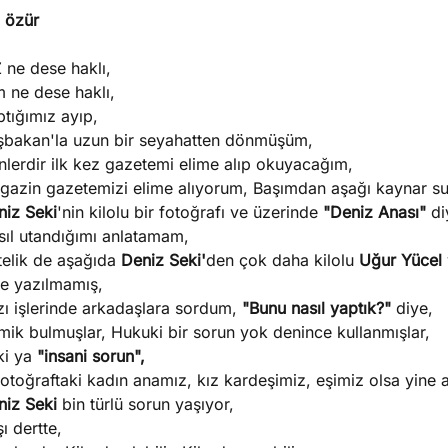
n özür
 ne dese haklı,
 ne dese haklı,
tığımız ayıp,
şbakan'la uzun bir seyahatten dönmüşüm,
nlerdir ilk kez gazetemi elime alıp okuyacağım,
gazin gazetemizi elime alıyorum, Başımdan aşağı kaynar su
niz Seki
'nin kilolu bir fotoğrafı ve üzerinde
"Deniz Anası"
diy
sıl utandığımı anlatamam,
telik de aşağıda
Deniz Seki'
den çok daha kilolu
Uğur Yücel
ye yazılmamış,
zı işlerinde arkadaşlara sordum,
"Bunu nasıl yaptık?"
diye,
mik bulmuşlar, Hukuki bir sorun yok denince kullanmışlar,
ki ya
"insani sorun",
otoğraftaki kadın anamız, kız kardeşimiz, eşimiz olsa yine a
niz Seki
bin türlü sorun yaşıyor,
ı dertte,