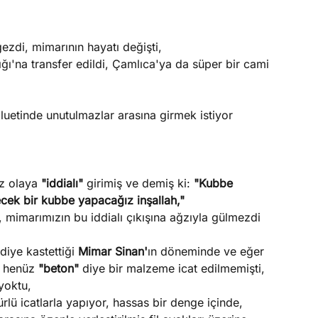
zdi, mimarının hayatı değişti,
ığı'na transfer edildi, Çamlıca'ya da süper bir cami
iluetinde unutulmazlar arasına girmek istiyor
ız olaya
"iddialı"
girimiş ve demiş ki:
"Kubbe
ecek bir kubbe yapacağız inşallah,"
 mimarımızın bu iddialı çıkışına ağzıyla gülmezdi
diye kastettiği
Mimar Sinan'
ın döneminde ve eğer
, henüz
"beton"
diye bir malzeme icat edilmemişti,
 yoktu,
ürlü icatlarla yapıyor, hassas bir denge içinde,