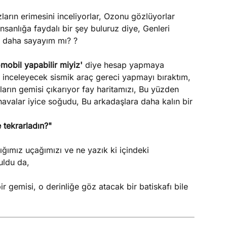
ların erimesini inceliyorlar, Ozonu gözlüyorlar
insanlığa faydalı bir şey buluruz diye, Genleri
a daha sayayım mı? ?
omobil yapabilir miyiz'
diye hesap yapmaya
 inceleyecek sismik araç gereci yapmayı bıraktım,
arın gemisi çıkarıyor fay haritamızı, Bu yüzden
avalar iyice soğudu, Bu arkadaşlara daha kalın bir
 tekrarladın?"
ğımız uçağımızı ve ne yazık ki içindeki
uldu da,
r gemisi, o derinliğe göz atacak bir batiskafı bile