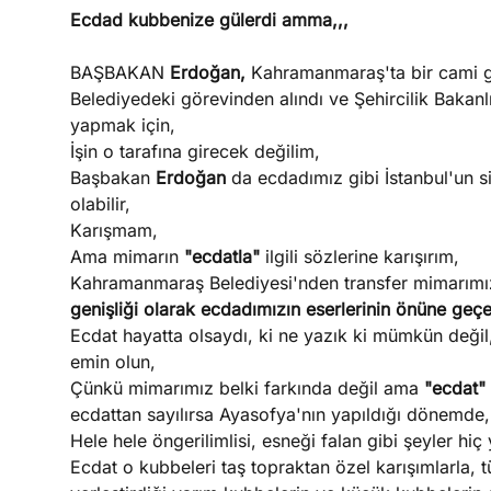
Ecdad kubbenize gülerdi amma,,,
BAŞBAKAN
Erdoğan,
Kahramanmaraş'ta bir cami ge
Belediyedeki görevinden alındı ve Şehircilik Bakanl
yapmak için,
İşin o tarafına girecek değilim,
Başbakan
Erdoğan
da ecdadımız gibi İstanbul'un s
olabilir,
Karışmam,
Ama mimarın
"ecdatla"
ilgili sözlerine karışırım,
Kahramanmaraş Belediyesi'nden transfer mimarım
genişliği olarak ecdadımızın eserlerinin önüne geç
Ecdat hayatta olsaydı, ki ne yazık ki mümkün değil,
emin olun,
Çünkü mimarımız belki farkında değil ama
"ecdat"
ecdattan sayılırsa Ayasofya'nın yapıldığı dönemde
Hele hele öngerilimlisi, esneği falan gibi şeyler hiç
Ecdat o kubbeleri taş topraktan özel karışımlarla, t