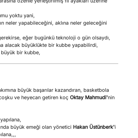
asına özenle yerleştirilmiş fil ayakları üzerine
umu yoktu yani,
ın neler yapabileceğini, aklına neler geleceğini
erekirse, eğer bugünkü teknoloji o gün olsaydı,
na alacak büyüklükte bir kubbe yapabilirdi,
 büyük bir kubbe,
ımına büyük başarılar kazandıran, basketbola
k coşku ve heyecan getiren koç
Oktay Mahmudi'
nin
 yapılana,
sında büyük emeği olan yönetici
Hakan Üstünberk'
i
lana,,,