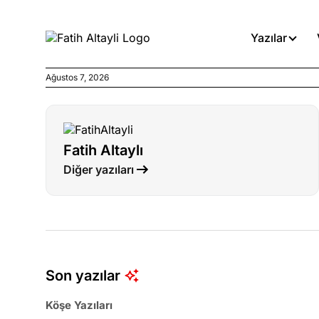
Yazılar
Ağustos 7, 2026
Köşe Yazıları
Böyle yasalar referanduma g
Fatih Altaylı
Köşe Yazıları
Diğer yazıları
İnanca stok arası caiz midir!
Köşe Yazıları
Türkiye’den niye umutlu ol
ister misiniz?
Son yazılar
Köşe Yazıları