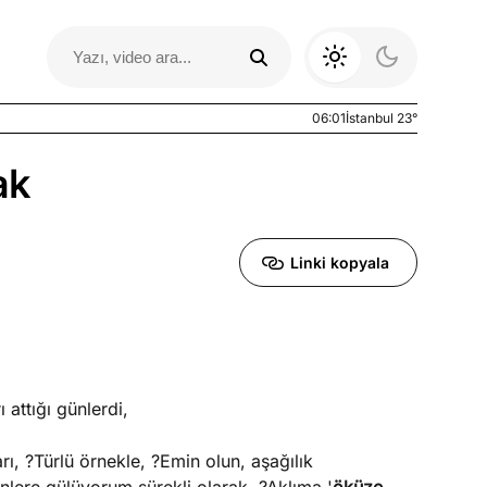
06:01
İstanbul 23°
ak
Linki kopyala
Otomobil Yazıları
ı attığı günlerdi,
ı, ?Türlü örnekle, ?Emin olun, aşağılık