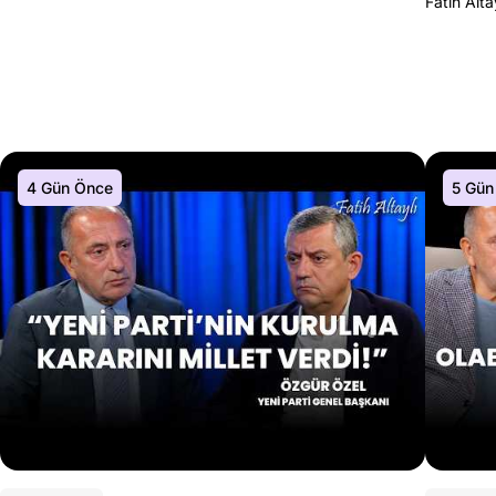
Fatih Alta
4 Gün Önce
5 Gün