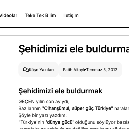
Videolar
Teke Tek Bilim
İletişim
Ağustos 6, 2026
Şehidimizi ele buldurm
itmez
Ağustos 5, 2026
Fatih Altaylı
Temmuz 5, 2012
Köşe Yazıları
Ağustos 4, 2026
Şehidimizi ele buldurmak
duğumu bilmek
GEÇEN yılın son ayıydı,
Köşe Yazıları
Spor Yazıları
Bazılarının
"Cihanşümul, süper güç Türkiye"
naralar
Şöyle bir yazı yazdım:
"Türkiye'nin
'dünya gücü'
olduğunu söylüyor bazılar