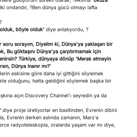
lere gülüyorum sürekli olarak, ?Aklıma '
öküze
elki ondandır, ?Ben dünya gücü olmayı lafta
?
olduk, böyle olduk'
diye anlatıyordu, ?
r soru sorayım, Diyelim ki, Dünya'ya yaklaşan bir
ek, Bu göktaşını Dünya'ya çarptırmamak için
enirsin? Türkiye, dünyaya dönüp 'Merak etmeyin
ırsın, Dünya inanır mı?'
şlerin eskisine göre daha iyi gittiğini söylemek
kte olduğunu, hatta geldiğini söylemek başka bir
aşkına açın Discovery Channel'ı seyredin ya da
z'
diye proje üretiyorlar en basitinden, Evrenin dibini
rla, Evrenin derken aslında zamanın, Mars'a
nlerce radyoteleskopla, oralarda yaşam var mı diye,