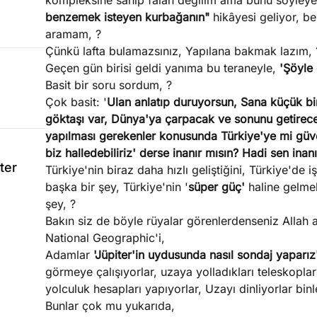
kompleksine sahip falan değilim ama bunu söyleyen
benzemek isteyen kurbağanın"
hikâyesi geliyor, b
aramam, ?
Çünkü lafta bulamazsınız, Yapılana bakmak lazım, 
Geçen gün birisi geldi yanıma bu teraneyle,
'
Şöyle 
Basit bir soru sordum, ?
Çok basit: '
Ulan anlatıp duruyorsun, Sana küçük bi
göktaşı var, Dünya'ya çarpacak ve sonunu getirec
yapılması gerekenler konusunda Türkiye'ye mi güv
biz halledebiliriz' derse inanır mısın? Hadi sen inan
ter
Türkiye'nin biraz daha hızlı geliştiğini, Türkiye'de i
başka bir şey, Türkiye'nin '
süper güç'
haline gelme
şey, ?
Bakın siz de böyle rüyalar görenlerdenseniz Allah 
National Geographic'i,
Adamlar
'Jüpiter'in uydusunda nasıl sondaj yaparı
görmeye çalışıyorlar, uzaya yolladıkları teleskopla
yolculuk hesapları yapıyorlar, Uzayı dinliyorlar bi
Bunlar çok mu yukarıda,