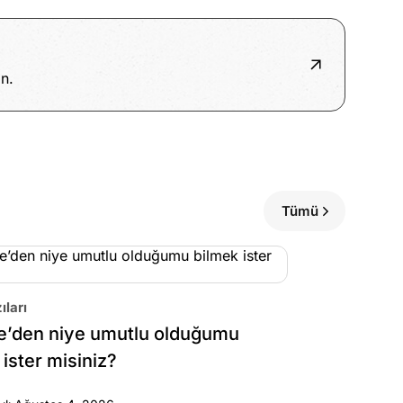
n.
Tümü
ıları
e’den niye umutlu olduğumu
 ister misiniz?