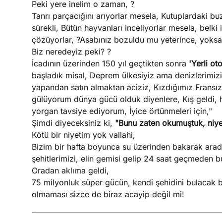
Peki yere inelim o zaman, ?
Tanrı parçacığını arıyorlar mesela, Kutuplardaki buz
sürekli, Bütün hayvanları inceliyorlar mesela, belki 
çözüyorlar, ?Asabınız bozuldu mu yeterince, yoks
Biz neredeyiz peki? ?
İcadının üzerinden 150 yıl geçtikten sonra
'Yerli ot
başladık misal, Deprem ülkesiyiz ama denizlerimizi
yapandan satın almaktan aciziz, Kızdığımız Fransızl
gülüyorum dünya gücü olduk diyenlere, Kış geldi, h
yorgan tavsiye ediyorum, İyice örtünmeleri için,"
Şimdi diyeceksiniz ki,
"Bunu zaten okumuştuk, niye
Kötü bir niyetim yok vallahi,
Bizim bir hafta boyunca su üzerinden bakarak aradı
şehitlerimizi, elin gemisi gelip 24 saat geçmeden b
Oradan aklıma geldi,
75 milyonluk süper gücün, kendi şehidini bulacak bi
olmaması sizce de biraz acayip değil mi!