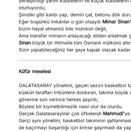
yerleştirdiği yarım kubbelerin ve küçük kubbelerin ar
oturtuyordu,
Şimdiki gibi kalıbı yap, demiri çat, betonu dök dur
Eğer bugünkü imkânlar o gün olsaydı
Mimar Sinan'
bizim hayal etmemiz bile mümkün değil,
Ama transfer mimarın anlayacağı dilden anlatmak g
Sinan
büyük bir ihtimalle tüm Osmanlı mülkünü altı
Sizin yapabileceğiniz her şeye kapak olacak kadar
Küfür meselesi
GALATASARAY yönetimi, geçen sezon basketbol tak
küskün taraftarı tribünlere dolduran, takıma büyü
görevine son verince herkes şaşırdı,
Böylesi bir kıymetbilmezlik nasıl olur da olurdu,
Gerçek Galatasaraylılar çok öfkelendi
Mahmudi'
ye
Gerçi aynı yönetim, basketbol takımının şahlanma
de kaçırmayı başardığı için kimse şaşırmadı da yapı