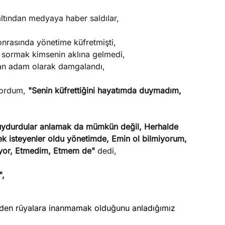
altından medyaya haber saldılar,
onrasında yönetime küfretmişti,
 sormak kimsenin aklına gelmedi,
ulan adam olarak damgalandı,
 sordum,
"Senin küfrettiğini hayatımda duymadım,
 uydurdular anlamak da mümkün değil, Herhalde
mek isteyenler oldu yönetimde, Emin ol bilmiyorum,
iyor, Etmedim, Etmem de"
dedi,
",
meden rüyalara inanmamak olduğunu anladığımız