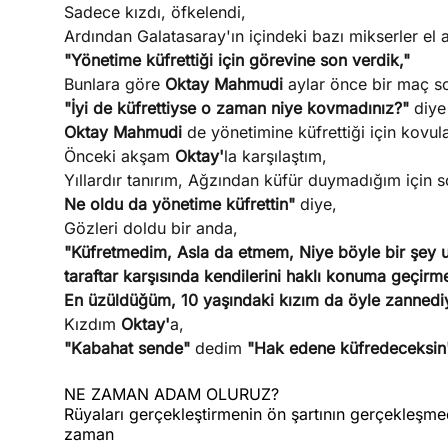
Sadece kızdı, öfkelendi,
Ardından Galatasaray'ın içindeki bazı mikserler el 
"Yönetime küfrettiği için görevine son verdik,"
Bunlara göre
Oktay Mahmudi
aylar önce bir maç s
"İyi de küfrettiyse o zaman niye kovmadınız?"
diye
Oktay Mahmudi
de yönetimine küfrettiği için kov
Önceki akşam
Oktay'
la karşılaştım,
Yıllardır tanırım, Ağzından küfür duymadığım için
Ne oldu da yönetime küfrettin"
diye,
Gözleri doldu bir anda,
"Küfretmedim, Asla da etmem, Niye böyle bir şey
taraftar karşısında kendilerini haklı konuma geçir
En üzüldüğüm, 10 yaşındaki kızım da öyle zanned
Kızdım
Oktay'
a,
"Kabahat sende"
dedim
"Hak edene küfredeceksin
NE ZAMAN ADAM OLURUZ?
Rüyaları gerçekleştirmenin ön şartının gerçekleş
zaman