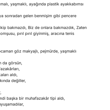
zmalı, yaşmaklı, ayağında plastik ayakkabımsı
raya sonradan gelen benmişim gibi pencere
dikip bakmazdı, Biz de onlara bakmazdık, Zaten
usu, pırıl pırıl giyinmiş, aracına tenis
ocaman göz makyajlı, pejmürde, yaşmaklı
n da görsün,
azakârları,
aları aldı,
ında değiller,
,
imdi başka bir muhafazakâr tipi aldı,
uyuşamadılar,