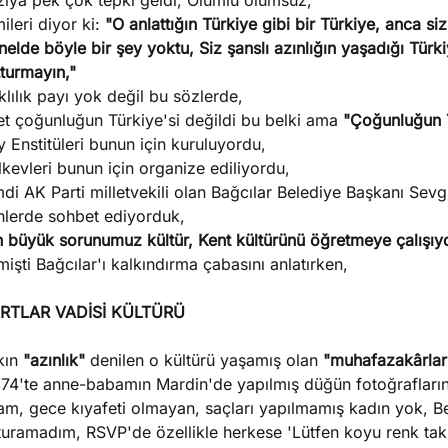
zıya pek çok tepki geldi, Olumlu olumsuz,
ileri diyor ki:
"O anlattığın Türkiye gibi bir Türkiye, anca sizi
elde böyle bir şey yoktu, Siz şanslı azınlığın yaşadığı Tür
turmayın,"
lılık payı yok değil bu sözlerde,
et çoğunluğun Türkiye'si değildi bu belki ama
"Çoğunluğun T
 Enstitüleri bunun için kuruluyordu,
kevleri bunun için organize ediliyordu,
di AK Parti milletvekili olan Bağcılar Belediye Başkanı Sevg
nlerde sohbet ediyorduk,
n büyük sorunumuz kültür, Kent kültürünü öğretmeye çalışıy
işti Bağcılar'ı kalkındırma çabasını anlatırken,
RTLAR VADİSİ KÜLTÜRÜ
kın
"azınlık"
denilen o kültürü yaşamış olan
"muhafazakârla
74'te anne-babamın Mardin'de yapılmış düğün fotoğraflarınd
m, gece kıyafeti olmayan, saçları yapılmamış kadın yok, Ben
turamadım, RSVP'de özellikle herkese 'Lütfen koyu renk takı