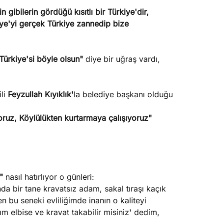
n gibilerin gördüğü kısıtlı bir Türkiye'dir,
kiye'yi gerçek Türkiye zannedip bize
ürkiye'si böyle olsun"
diye bir uğraş vardı,
ili
Feyzullah Kıyıklık'
la belediye başkanı olduğu
oruz, Köylülükten kurtarmaya çalışıyoruz"
r"
nasıl hatırlıyor o günleri:
a bir tane kravatsız adam, sakal tıraşı kaçık
 bu seneki evliliğimde inanın o kaliteyi
m elbise ve kravat takabilir misiniz' dedim,