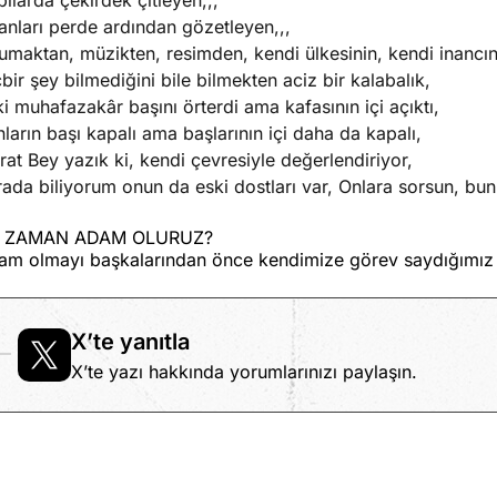
ılarda çekirdek çitleyen,,,
anları perde ardından gözetleyen,,,
maktan, müzikten, resimden, kendi ülkesinin, kendi inancın
bir şey bilmediğini bile bilmekten aciz bir kalabalık,
i muhafazakâr başını örterdi ama kafasının içi açıktı,
ların başı kapalı ama başlarının içi daha da kapalı,
at Bey yazık ki, kendi çevresiyle değerlendiriyor,
ada biliyorum onun da eski dostları var, Onlara sorsun, bunl
 ZAMAN ADAM OLURUZ?
am olmayı başkalarından önce kendimize görev saydığımı
X’te yanıtla
X’te yazı hakkında yorumlarınızı paylaşın.