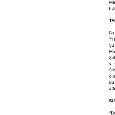
Maa
ku
TA
Bu
"Y
Şu 
Mal
Şek
yıl
Siz
olu
Bu 
adı
BU
"D