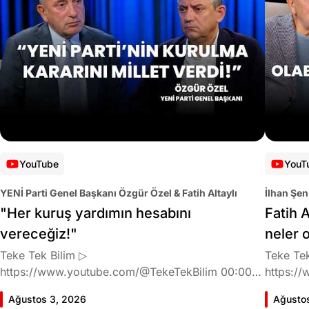
YouTube
YouT
YENİ Parti Genel Başkanı Özgür Özel & Fatih Altaylı
İlhan Şen
"Her kuruş yardımın hesabını
Fatih A
vereceğiz!"
neler 
Teke Tek Bilim ▷
Teke Tek
https://www.youtube.com/@TekeTekBilim 00:00
https://
Giriş 01:58 Butlan kararı 05:58 Butlan kararı kimin
Giriş 02
Ağustos 3, 2026
Ağusto
meselesi? 11:32 Kılıçdaroğlu bu günlerin sinyalini
geldiğin