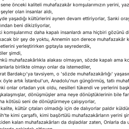
sene önceki kaliteli muhafazakâr komşularımızın yerini, ya
 şeyler olan insanlar aldı,
de yaşadığı kültürlerini aynen devam ettiriyorlar, Sanki o
ından beni dikizliyorlar,
ki komşularımız daha kapalı insanlardı ama hiçbiri gözünü 
acak bir şey de yoktu, Annemin son derece muhafazakâr komş
etlerini yerleştirirken gıptayla seyrederdik,
tiler şimdi,
nkü muhafazakârlıkla alakası olmayan, sözde kapalı ama k
anlarla birlikte olmayı onlar da istemediler,
rat Bardakçı'ya tavsiyem, o 'sözde muhafazakârlığı' yaşası
 öyle artık İstanbul'un, Anadolu'nun güngörmüş, tatlı muhaf
ki onlar ortadan yok oldu, nesilleri tükendi ve yerlerini başk
kalaşmışlar, dönüşmüşler ama neye dönüştüklerinin bile fark
ha kötüsü seni de dönüştürmeye çalışıyorlar,
 kalite, kültür çıtaları olmadığı için de dalıyorlar paldır küldür
ih'te kimi çarşaflı, kimi başörtülü muhafazakârların yerini ş
iden kalan muhafazakârları da dışladılar zaten, Onlarla da 