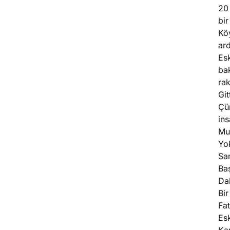
20 
bir
Köy
ard
Es
bak
rak
Git
Çü
ins
Mu
Yok
San
Baş
Da
Bir
Fat
Esk