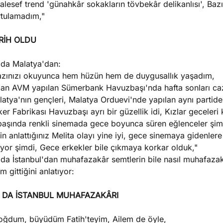
lesef trend 'günahkâr sokakların tövbekâr delikanlısı', Bazıl
rtulamadım,"
RİH OLDU
 da Malatya'dan:
azınızı okuyunca hem hüzün hem de duygusallık yaşadım,
an AVM yapılan Sümerbank Havuzbaşı'nda hafta sonları caz p
atya'nın gençleri, Malatya Orduevi'nde yapılan aynı partidek
er Fabrikası Havuzbaşı ayrı bir güzellik idi, Kızlar geceleri
başında renkli sinemada gece boyunca süren eğlenceler şimd
in anlattığınız Melita olayı yine iyi, gece sinemaya gidenlere
yor şimdi, Gece erkekler bile çıkmaya korkar olduk,"
da İstanbul'dan muhafazakâr semtlerin bile nasıl muhafazak
m gittiğini anlatıyor:
 DA İSTANBUL MUHAFAZAKÂRI
oğdum, büyüdüm Fatih'teyim, Ailem de öyle,