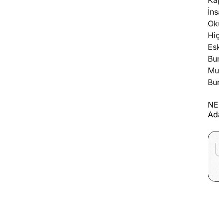
Kap
İns
Oku
Hiç
Esk
Bun
Mur
Bur
NE
Ad