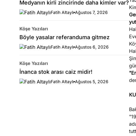
Ya
Medyanın kirli zincirinde daha kimler var?
Kim
Fatih Altaylı
Ağustos 7, 2026
Gen
yut
Köşe Yazıları
Hak
Ev
Böyle yasalar referanduma gitmez
Köy
Fatih Altaylı
Ağustos 6, 2026
Hal
Şim
Köşe Yazıları
gü
İnanca stok arası caiz midir!
"E
dem
Fatih Altaylı
Ağustos 5, 2026
KU
Ba
"19
ada
tut