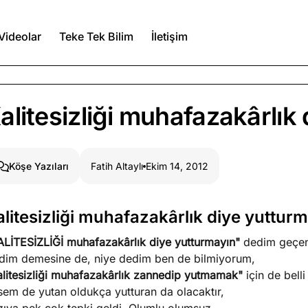
Videolar
Teke Tek Bilim
İletişim
Ağustos 7, 2026
alitesizliği muhafazakârlık
a kimler var?
Ağustos 6, 2026
Fatih Altaylı
Ekim 14, 2012
Köşe Yazıları
itmez
Ağustos 5, 2026
alitesizliği muhafazakârlık diye yuttur
ALİTESİZLİĞİ muhafazakârlık diye yutturmayın"
dedim geçen
Köşe Yazıları
Spor Yazıları
dim demesine de, niye dedim ben de bilmiyorum,
alitesizliği muhafazakârlık zannedip yutmamak"
için de bell
sem de yutan oldukça yutturan da olacaktır,