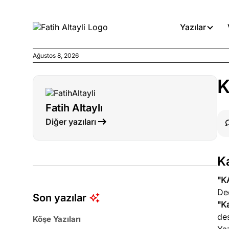
Yazılar
Ağustos 8, 2026
Köşe Yazıları
K
Medyanın kirli zincirinde dah
Fatih Altaylı
Köşe Yazıları
Diğer yazıları
Böyle yasalar referanduma g
Köşe Yazıları
K
İnanca stok arası caiz midir!
"K
De
Son yazılar
"K
de
Köşe Yazıları