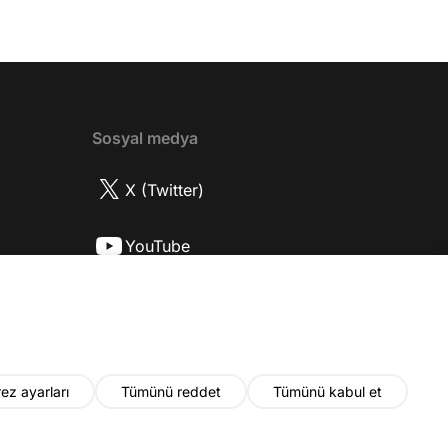
? 08:06 Mert Doğan nereli? 09:21 Mert
 rolü ve şivesi 11:21 Oynadığı karaktere
ttı? 17:52 İlhan Şen, ayakkabı eleştirisinden
tih Altaylı'ya gıcık oldu mu? 19:15
r Urfa'yı sevdi mi? 20:40 Urfa'yı gezdiler
2 Biran Damla Yılmaz nereli, nasıl bir
Sosyal medya
r? 26:57 Şehirdışı diziler özel hayatlarını
r mu? 30:18 Mert Doğan'ın oyunculuk
X (Twitter)
nasıl? 33:52 İlhan Şen'in oyunculuk
 nasıl başladı? 35:47 Aziz Yıldırım
YouTube
 olduğu için mühendisliği seçtiği doğru
2 Best Model yarışmasına neden katıldı?
Instagram
fa'da nasıl fit kalmayı başarıyor? 41:28
 ilin dışında çalışmak İlhan Şen'in özel
 etkiliyor mu? 44:53 Yurt dışında
k yapma fikrine nasıl bakıyorlar? 48:03
ez ayarları
Tümünü reddet
Tümünü kabul et
u yıl neler olacak? 48:19 Gelecekte başka
i var mı? 50:28 Verdikleri emeğin