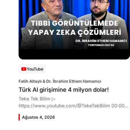
YouTube
Fatih Altaylı & Dr. İbrahim Ethem Hamamcı
Türk AI girişimine 4 milyon dolar!
Teke Tek Bilim ▷
https://www.youtube.com/@TekeTekBilim 00:00
Giriş 01:51 İbrahim Ethem Hamamcı kimdir ve
Ağustos 4, 2026
akademik çalışmaları neler? 10:54 Kendi şirketlerini
kurma süreçleri 11:37 ETH Zurich'de bu araştırma