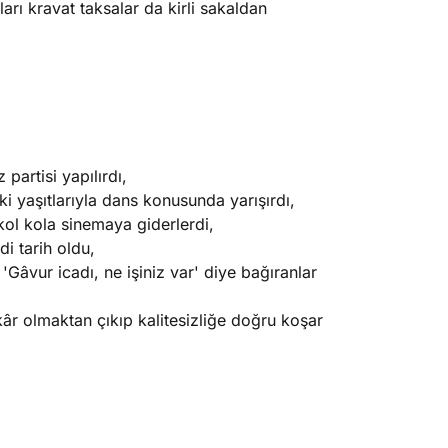
arı kravat taksalar da kirli sakaldan
artisi yapılırdı,
i yaşıtlarıyla dans konusunda yarışırdı,
 kol kola sinemaya giderlerdi,
i tarih oldu,
 'Gâvur icadı, ne işiniz var' diye bağıranlar
âr olmaktan çıkıp kalitesizliğe doğru koşar