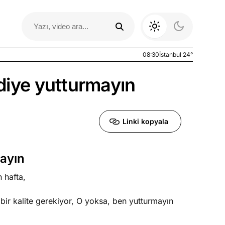
08:30
İstanbul 24°
 diye yutturmayın
Linki kopyala
mayın
 hafta,
Otomobil Yazıları
i bir kalite gerekiyor, O yoksa, ben yutturmayın