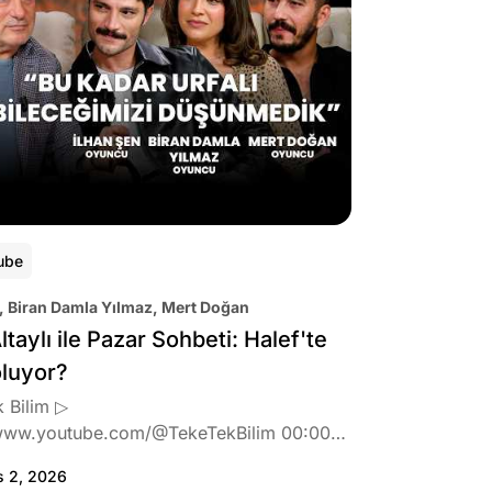
ube
, Biran Damla Yılmaz, Mert Doğan
ltaylı ile Pazar Sohbeti: Halef'te
oluyor?
 Bilim ▷
www.youtube.com/@TekeTekBilim 00:00
:46 Biran Damla Yılmaz dizi teklifi
s 2, 2026
de neler hissetti? 05:41 Oynadığı role nasıl