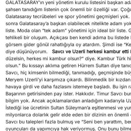
GALATASARAY’ın yeni yönetim kurulu listesini başkan ada
şahsen tanıdığım listenin çok önemli bir özelliği var. Çoğ
Galatasaray tecrübeleri ve spor yönetimi geçmişleri yok. İ
sonra Galatasaray’a başkan olabilecek nitelikte adam yok.
liste. Moda olan “tek adam” yönetimi için ideal bir liste. 
tehlikeli bir oluşum. Açıkçası ben kendi adıma bu listede
görsem gider gönül rahatlığıyla oy atardım. Şimdi ise “
diye düşünüyorum.
Savcı ve Uzerli herkesi kambur etti
düzelsin, herkes mi kambur olsun?” diye. Kambur Türk 
olsun.” Bu kıssayı aklıma getiren Hürrem Sultan diye ta
Savcı, hiç kimsenin bilmediği, tanımadığı, geçmişinde b
Meryem Uzerli’yi karşımıza çıkardı. Bilinmedik bir kızdan b
havaya girdi ve daha fazlasını istemeye başladı. Bu işin r
Başarının getirisinden pay ister. Hakkıdır. Timur Savcı bu
bilgim yok. Ancak açıklamalardan anladığım kadarıyla Uze
İstediği ise ücretinin Sultan Süleyman’a eşitlenmesi ve yu
milyonlarca dolarlık gelir elde eden bir dizinin en öneml
Savcı bu talepleri fazla bulmuş ve “Seni ben yarattım, ben
oyuncuları da yapımcıya hak veriyormuş. Onu bunu bil