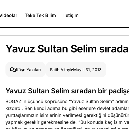
Videolar
Teke Tek Bilim
İletişim
Ağustos 9, 2026
Yavuz Sultan Selim sıradan
kilim itirafçı
Fatih Altaylı
Mayıs 31, 2013
Köşe Yazıları
Ağustos 7, 2026
a kimler var?
Yavuz Sultan Selim sıradan bir padiş
Ağustos 6, 2026
itmez
BOĞAZ’ın üçüncü köprüsüne “Yavuz Sultan Selim” adının 
Köşe Yazıları
Spor Yazıları
kızdırdı. Ben kendi adıma bu gibi eserlere devlet adamla
yurttaşlarımızın isimlerinin verilmesi gerektiğini düşünürü
yapmak gerekir gerekmesine de, “Bu konuda kaç isim va