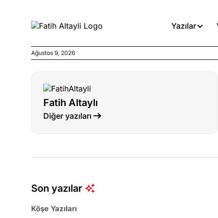
Yazılar
Ağustos 9, 2026
Köşe Yazıları
ROK’un avukatı Mengü: Müvek
değil
Fatih Altaylı
Diğer yazıları
Köşe Yazıları
Medyanın kirli zincirinde dah
Köşe Yazıları
Böyle yasalar referanduma g
Son yazılar
Köşe Yazıları