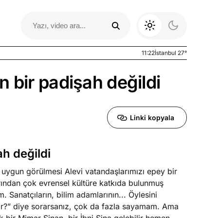
11:22
İstanbul 27°
 bir padişah değildi
Linki kopyala
ah değildi
uygun görülmesi Alevi vatandaşlarımızı epey bir
Otomobil Yazıları
rından çok evrensel kültüre katkıda bulunmuş
m. Sanatçıların, bilim adamlarının... Öylesini
r?” diye sorarsanız, çok da fazla sayamam. Ama