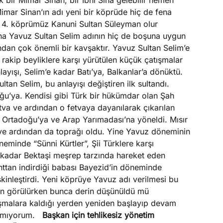
k bir Mimar Sinan, bir İbni Sina gelebilir hemen
mar Sinan’ın adı yeni bir köprüde hiç de fena
z. 4. köprümüz Kanuni Sultan Süleyman olur
ana Yavuz Sultan Selim adının hiç de boşuna uygun
dan çok önemli bir kavşaktır. Yavuz Sultan Selim’e
akip beyliklere karşı yürütülen küçük çatışmalar
ayışı, Selim’e kadar Batı’ya, Balkanlar’a dönüktü.
tan Selim, bu anlayışı değiştiren ilk sultandı.
ğu’ya. Kendisi gibi Türk bir hükümdar olan Şah
etva ve ardından o fetvaya dayanılarak çıkarılan
a Ortadoğu’ya ve Arap Yarımadası’na yöneldi. Mısır
ve ardından da toprağı oldu. Yine Yavuz döneminin
neminde “Sünni Kürtler”, Şii Türklere karşı
 kadar Bektaşi meşrep tarzında hareket eden
ahttan indirdiği babası Bayezid’in döneminde
nleştirdi. Yeni köprüye Yavuz adı verilmesi bu
gun görülürken bunca derin düşünüldü mü
ışmalara kaldığı yerden yeniden başlayıp devam
alamıyorum.
Başkan için tehlikesiz yönetim