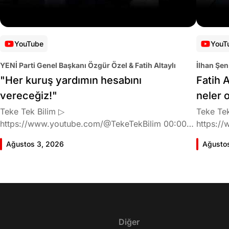
YouTube
YouT
YENİ Parti Genel Başkanı Özgür Özel & Fatih Altaylı
İlhan Şen
"Her kuruş yardımın hesabını
Fatih A
vereceğiz!"
neler 
Teke Tek Bilim ▷
Teke Tek
https://www.youtube.com/@TekeTekBilim 00:00
https://
Giriş 01:58 Butlan kararı 05:58 Butlan kararı kimin
Giriş 02
Ağustos 3, 2026
Ağusto
meselesi? 11:32 Kılıçdaroğlu bu günlerin sinyalini
geldiğin
vermiş miydi? 17:16 Halktan böyle bir destek
büründü
bekliyor muydu? 25:40 CHP'den ayrılma kararı
Doğan'nı
30:09 AK Parti'ye geçişlerin duracağının garantisi
neler ka
var mı? 48:12 Cemil Tugay kalacak mı? 50:13
sonra Fa
CHP'de Özgür Özel'e yakın isimler kaldı mı? 52:50
Oyuncula
Yargıtay kararından eminken neden partiden
Diğer
mi? 22:2