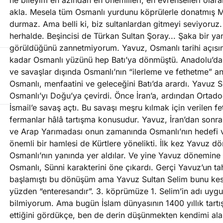
ne bileyim en azından en önemlileri, en evrenselleri olara
akla. Mesela tüm Osmanlı yurdunu köprülerle donatmış Mi
durmaz. Ama belli ki, biz sultanlardan gitmeyi seviyoru
herhalde. Beşincisi de Türkan Sultan Şoray... Şaka bir y
görüldüğünü zannetmiyorum. Yavuz, Osmanlı tarihi açısın
kadar Osmanlı yüzünü hep Batı’ya dönmüştü. Anadolu’da r
ve savaşlar dışında Osmanlı’nın “ilerleme ve fethetme” anl
Osmanlı, menfaatini ve geleceğini Batı’da arardı. Yavuz Sul
Osmanlı’yı Doğu’ya çevirdi. Önce İran’a, ardından Ortado
İsmail’e savaş açtı. Bu savaşı meşru kılmak için verilen f
fermanlar hâlâ tartışma konusudur. Yavuz, İran’dan sonr
ve Arap Yarımadası onun zamanında Osmanlı’nın hedefi 
önemli bir hamlesi de Kürtlere yönelikti. İlk kez Yavuz dö
Osmanlı’nın yanında yer aldılar. Ve yine Yavuz dönemine
Osmanlı, Sünni karakterini öne çıkardı. Gerçi Yavuz’un t
başlamıştı bu dönüşüm ama Yavuz Sultan Selim bunu keski
yüzden “enteresandır”. 3. köprümüze 1. Selim’in adı uy
bilmiyorum. Ama bugün İslam dünyasının 1400 yıllık tart
ettiğini gördükçe, ben de derin düşünmekten kendimi 