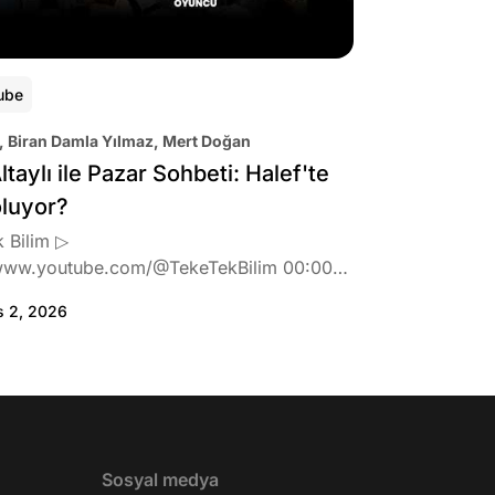
ube
, Biran Damla Yılmaz, Mert Doğan
ltaylı ile Pazar Sohbeti: Halef'te
oluyor?
 Bilim ▷
www.youtube.com/@TekeTekBilim 00:00
:46 Biran Damla Yılmaz dizi teklifi
s 2, 2026
de neler hissetti? 05:41 Oynadığı role nasıl
? 08:06 Mert Doğan nereli? 09:21 Mert
 rolü ve şivesi 11:21 Oynadığı karaktere
ttı? 17:52 İlhan Şen, ayakkabı eleştirisinden
tih Altaylı'ya gıcık oldu mu? 19:15
r Urfa'yı sevdi mi? 20:40 Urfa'yı gezdiler
2 Biran Damla Yılmaz nereli, nasıl bir
Sosyal medya