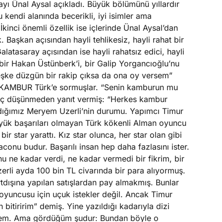
yı Ünal Aysal açıkladı. Büyük bölümünü yıllardır
u kendi alanında becerikli, iyi isimler ama
kinci önemli özellik ise içlerinde Ünal Aysal’dan
 Başkan açısından hayli tehlikesiz, hayli rahat bir
Galatasaray açısından ise hayli rahatsız edici, hayli
 bir Hakan Üstünberk’i, bir Galip Yorgancıoğlu’nu
Keşke düzgün bir rakip çıksa da ona oy versem”
KAMBUR Türk’e sormuşlar. “Senin kamburun mu
hiç düşünmeden yanıt vermiş: “Herkes kambur
nıdığımız Meryem Uzerli’nin durumu. Yapımcı Timur
üyük başarıları olmayan Türk kökenli Alman oyuncu
ir star yarattı. Kız star olunca, her star olan gibi
aconu budur. Başarılı insan hep daha fazlasını ister.
nu ne kadar verdi, ne kadar vermedi bir fikrim, bir
rli ayda 100 bin TL civarında bir para alıyormuş.
rtdışına yapılan satışlardan pay almakmış. Bunlar
i oyuncusu için uçuk istekler değil. Ancak Timur
 bitiririm” demiş. Yine yazıldığı kadarıyla dizi
mem. Ama gördüğüm şudur: Bundan böyle o