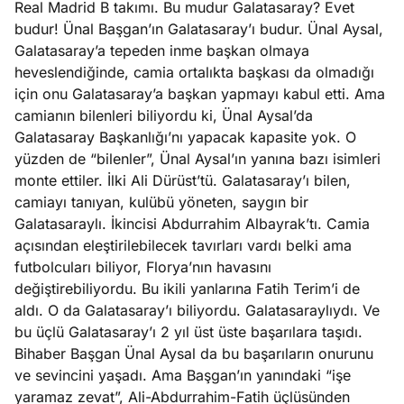
Real Madrid B takımı. Bu mudur Galatasaray? Evet
e
Ağustos
budur! Ünal Başgan’ın Galatasaray’ı budur. Ünal Aysal,
ları
5, 2026
Galatasaray’a tepeden inme başkan olmaya
nca stok
heveslendiğinde, camia ortalıkta başkası da olmadığı
Köşe
Spor
Otomob
sı caiz
için onu Galatasaray’a başkan yapmayı kabul etti. Ama
Yazıları
Yazıları
Yazıları
ir!
camianın bilenleri biliyordu ki, Ünal Aysal’da
Galatasaray Başkanlığı’nı yapacak kapasite yok. O
yüzden de “bilenler”, Ünal Aysal’ın yanına bazı isimleri
monte ettiler. İlki Ali Dürüst’tü. Galatasaray’ı bilen,
camiayı tanıyan, kulübü yöneten, saygın bir
Galatasaraylı. İkincisi Abdurrahim Albayrak’tı. Camia
açısından eleştirilebilecek tavırları vardı belki ama
futbolcuları biliyor, Florya’nın havasını
değiştirebiliyordu. Bu ikili yanlarına Fatih Terim’i de
aldı. O da Galatasaray’ı biliyordu. Galatasaraylıydı. Ve
bu üçlü Galatasaray’ı 2 yıl üst üste başarılara taşıdı.
Bihaber Başgan Ünal Aysal da bu başarıların onurunu
ve sevincini yaşadı. Ama Başgan’ın yanındaki “işe
yaramaz zevat”, Ali-Abdurrahim-Fatih üçlüsünden