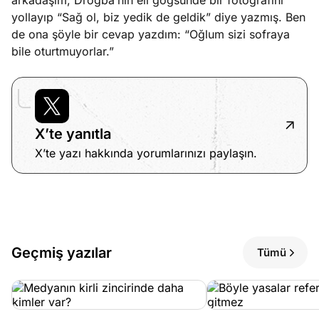
arkadaşım, Drogba’nın eli göğsünde bir fotoğrafını
yollayıp “Sağ ol, biz yedik de geldik” diye yazmış. Ben
de ona şöyle bir cevap yazdım: “Oğlum sizi sofraya
bile oturtmuyorlar.”
X’te yanıtla
X’te yazı hakkında yorumlarınızı paylaşın.
Geçmiş yazılar
Tümü