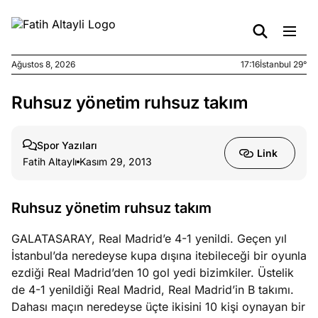
Ağustos 8, 2026
17:16
İstanbul 29°
Ruhsuz yönetim ruhsuz takım
e
Ağustos
ları
7, 2026
yanın kirli
Spor Yazıları
Link
cirinde
Fatih Altaylı
Kasım 29, 2013
a kimler
?
Ruhsuz yönetim ruhsuz takım
e
Ağustos
GALATASARAY, Real Madrid’e 4-1 yenildi. Geçen yıl
ları
6, 2026
İstanbul’da neredeyse kupa dışına itebileceği bir oyunla
le yasalar
ezdiği Real Madrid’den 10 gol yedi bizimkiler. Üstelik
eranduma
de 4-1 yenildiği Real Madrid, Real Madrid’in B takımı.
mez
Dahası maçın neredeyse üçte ikisini 10 kişi oynayan bir