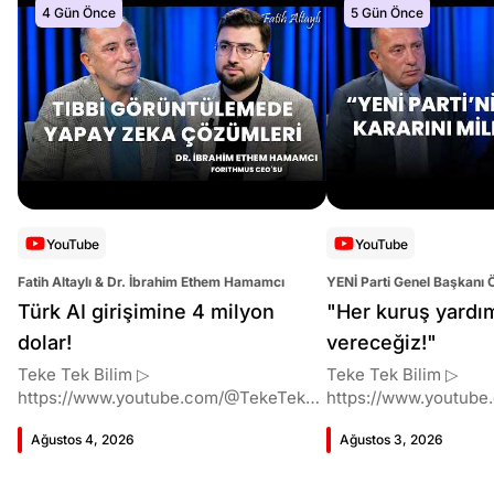
4 Gün Önce
5 Gün Önce
YouTube
YouTube
Fatih Altaylı & Dr. İbrahim Ethem Hamamcı
YENİ Parti Genel Başkanı 
Altaylı
Türk AI girişimine 4 milyon
"Her kuruş yardı
dolar!
vereceğiz!"
Teke Tek Bilim ▷
Teke Tek Bilim ▷
https://www.youtube.com/@TekeTekBil
https://www.youtube
im 00:00 Giriş 01:51 İbrahim Ethem
im 00:00 Giriş 01:58 Butlan kararı 05:58
Ağustos 4, 2026
Ağustos 3, 2026
Hamamcı kimdir ve akademik
Butlan kararı kimin m
çalışmaları neler? 10:54 Kendi
Kılıçdaroğlu bu günler
şirketlerini kurma süreçleri 11:37 ETH
vermiş miydi? 17:16 H