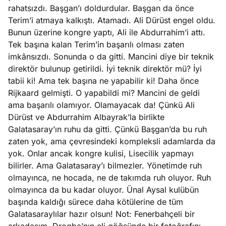
rahatsızdı. Başgan’ı doldurdular. Başgan da önce
Terim’i atmaya kalkıştı. Atamadı. Ali Dürüst engel oldu.
Bunun üzerine kongre yaptı, Ali ile Abdurrahim’i attı.
Tek başına kalan Terim’in başarılı olması zaten
imkânsızdı. Sonunda o da gitti. Mancini diye bir teknik
direktör bulunup getirildi. İyi teknik direktör mü? İyi
tabii ki! Ama tek başına ne yapabilir ki! Daha önce
Rijkaard gelmişti. O yapabildi mi? Mancini de geldi
ama başarılı olamıyor. Olamayacak da! Çünkü Ali
Dürüst ve Abdurrahim Albayrak’la birlikte
Galatasaray’ın ruhu da gitti. Çünkü Başgan’da bu ruh
zaten yok, ama çevresindeki kompleksli adamlarda da
yok. Onlar ancak kongre kulisi, Lisecilik yapmayı
bilirler. Ama Galatasaray’ı bilmezler. Yönetimde ruh
olmayınca, ne hocada, ne de takımda ruh oluyor. Ruh
olmayınca da bu kadar oluyor. Ünal Aysal kulübün
başında kaldığı sürece daha kötülerine de tüm
Galatasaraylılar hazır olsun! Not: Fenerbahçeli bir