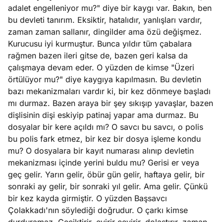
adalet engelleniyor mu?" diye bir kaygı var. Bakın, ben
bu devleti tanırım. Eksiktir, hatalıdır, yanlışları vardır,
zaman zaman sallanır, dingilder ama özü değişmez.
Kurucusu iyi kurmuştur. Bunca yıldır tüm çabalara
rağmen bazen ileri gitse de, bazen geri kalsa da
çalışmaya devam eder. O yüzden de kimse "Üzeri
örtülüyor mu?" diye kaygıya kapılmasın. Bu devletin
bazı mekanizmaları vardır ki, bir kez dönmeye başladı
mı durmaz. Bazen araya bir şey sıkışıp yavaşlar, bazen
dişlisinin dişi eskiyip patinaj yapar ama durmaz. Bu
dosyalar bir kere açıldı mı? O savcı bu savcı, o polis
bu polis fark etmez, bir kez bir dosya işleme kondu
mu? O dosyalara bir kayıt numarası alınıp devletin
mekanizması içinde yerini buldu mu? Gerisi er veya
geç gelir. Yarın gelir, öbür gün gelir, haftaya gelir, bir
sonraki ay gelir, bir sonraki yıl gelir. Ama gelir. Çünkü
bir kez kayda girmiştir. O yüzden Başsavcı
Çolakkadı'nın söylediği doğrudur. O çarkı kimse