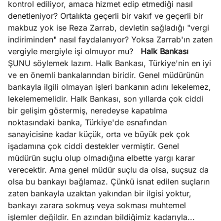
kontrol ediliyor, amaca hizmet edip etmediği nasıl
denetleniyor? Ortalıkta geçerli bir vakıf ve geçerli bir
makbuz yok ise Reza Zarrab, devletin sağladığı "vergi
indiriminden" nasıl faydalanıyor? Yoksa Zarrab'ın zaten
vergiyle mergiyle işi olmuyor mu?
Halk Bankası
ŞUNU söylemek lazım. Halk Bankası, Türkiye'nin en iyi
ve en önemli bankalarından biridir. Genel müdürünün
bankayla ilgili olmayan işleri bankanın adını lekelemez,
lekelememelidir. Halk Bankası, son yıllarda çok ciddi
bir gelişim göstermiş, neredeyse kapatılma
noktasındaki banka, Türkiye'de esnafından
sanayicisine kadar küçük, orta ve büyük pek çok
işadamına çok ciddi destekler vermiştir. Genel
müdürün suçlu olup olmadığına elbette yargı karar
verecektir. Ama genel müdür suçlu da olsa, suçsuz da
olsa bu bankayı bağlamaz. Çünkü isnat edilen suçların
zaten bankayla uzaktan yakından bir ilgisi yoktur,
bankayı zarara sokmuş veya sokması muhtemel
işlemler değildir. En azından bildiğimiz kadarıyla...