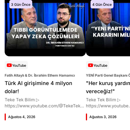
3 Gün Önce
4 Gün Önce
YouTube
YouTube
Fatih Altaylı & Dr. İbrahim Ethem Hamamcı
YENİ Parti Genel Başkanı 
Altaylı
Türk AI girişimine 4 milyon
"Her kuruş yardı
dolar!
vereceğiz!"
Teke Tek Bilim ▷
Teke Tek Bilim ▷
https://www.youtube.com/@TekeTekBil
https://www.youtube
im 00:00 Giriş 01:51 İbrahim Ethem
im 00:00 Giriş 01:58 Butlan kararı 05:58
Ağustos 4, 2026
Ağustos 3, 2026
Hamamcı kimdir ve akademik
Butlan kararı kimin m
çalışmaları neler? 10:54 Kendi
Kılıçdaroğlu bu günler