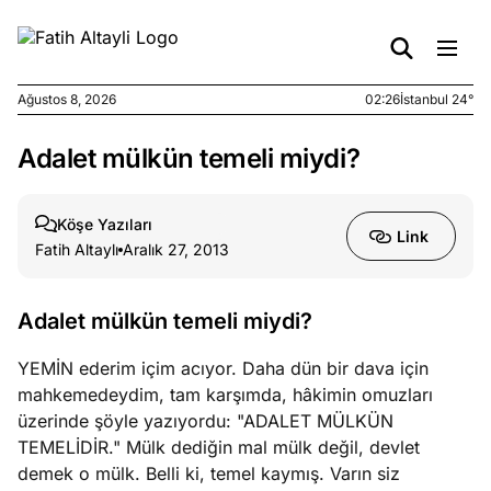
Ağustos 8, 2026
02:26
İstanbul 24°
Adalet mülkün temeli miydi?
e
Ağustos
ları
7, 2026
yanın kirli
Köşe Yazıları
Link
cirinde
Fatih Altaylı
Aralık 27, 2013
a kimler
?
Adalet mülkün temeli miydi?
e
Ağustos
YEMİN ederim içim acıyor. Daha dün bir dava için
ları
6, 2026
mahkemedeydim, tam karşımda, hâkimin omuzları
le yasalar
üzerinde şöyle yazıyordu: "ADALET MÜLKÜN
eranduma
TEMELİDİR." Mülk dediğin mal mülk değil, devlet
mez
demek o mülk. Belli ki, temel kaymış. Varın siz