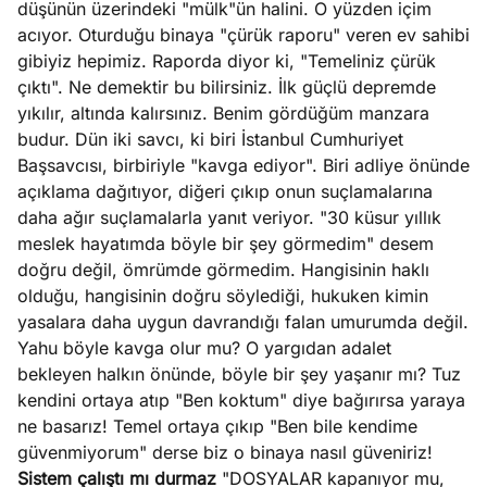
düşünün üzerindeki "mülk"ün halini. O yüzden içim
e
Ağustos
acıyor. Oturduğu binaya "çürük raporu" veren ev sahibi
ları
5, 2026
gibiyiz hepimiz. Raporda diyor ki, "Temeliniz çürük
nca stok
çıktı". Ne demektir bu bilirsiniz. İlk güçlü depremde
Köşe
Spor
Otomob
sı caiz
yıkılır, altında kalırsınız. Benim gördüğüm manzara
Yazıları
Yazıları
Yazıları
ir!
budur. Dün iki savcı, ki biri İstanbul Cumhuriyet
Başsavcısı, birbiriyle "kavga ediyor". Biri adliye önünde
açıklama dağıtıyor, diğeri çıkıp onun suçlamalarına
daha ağır suçlamalarla yanıt veriyor. "30 küsur yıllık
meslek hayatımda böyle bir şey görmedim" desem
doğru değil, ömrümde görmedim. Hangisinin haklı
olduğu, hangisinin doğru söylediği, hukuken kimin
yasalara daha uygun davrandığı falan umurumda değil.
Yahu böyle kavga olur mu? O yargıdan adalet
bekleyen halkın önünde, böyle bir şey yaşanır mı? Tuz
kendini ortaya atıp "Ben koktum" diye bağırırsa yaraya
ne basarız! Temel ortaya çıkıp "Ben bile kendime
güvenmiyorum" derse biz o binaya nasıl güveniriz!
Sistem çalıştı mı durmaz
"DOSYALAR kapanıyor mu,