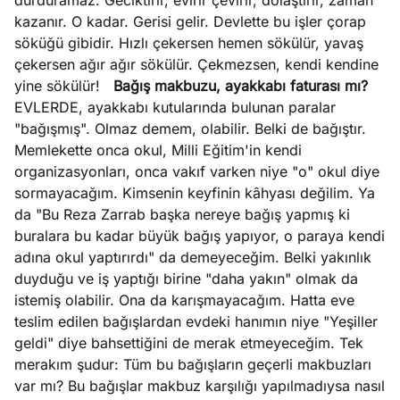
durduramaz. Geciktirir, evirir çevirir, dolaştırır, zaman
kazanır. O kadar. Gerisi gelir. Devlette bu işler çorap
söküğü gibidir. Hızlı çekersen hemen sökülür, yavaş
çekersen ağır ağır sökülür. Çekmezsen, kendi kendine
yine sökülür!
Bağış makbuzu, ayakkabı faturası mı?
EVLERDE, ayakkabı kutularında bulunan paralar
"bağışmış". Olmaz demem, olabilir. Belki de bağıştır.
Memlekette onca okul, Milli Eğitim'in kendi
organizasyonları, onca vakıf varken niye "o" okul diye
sormayacağım. Kimsenin keyfinin kâhyası değilim. Ya
da "Bu Reza Zarrab başka nereye bağış yapmış ki
buralara bu kadar büyük bağış yapıyor, o paraya kendi
adına okul yaptırırdı" da demeyeceğim. Belki yakınlık
duyduğu ve iş yaptığı birine "daha yakın" olmak da
istemiş olabilir. Ona da karışmayacağım. Hatta eve
teslim edilen bağışlardan evdeki hanımın niye "Yeşiller
geldi" diye bahsettiğini de merak etmeyeceğim. Tek
merakım şudur: Tüm bu bağışların geçerli makbuzları
var mı? Bu bağışlar makbuz karşılığı yapılmadıysa nasıl