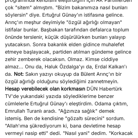
programında kendisini eleştirdiğim için AK Partililerden
çok "sitem" almıştım. "Bizim bakanımıza nasıl bunları
söylersin" diye. Ertuğrul Günay'ın istifasına gelince.
Arınç'ın meşhur deyimiyle "özgül ağırlığı olmayan"
istifalar bunlar. Başbakan tarafından defalarca toplum
önünde terslenir, küçük düşürülürken bunları yalayıp
yutacaksın. Sonra bakanlık elden gidince muhalefet
etmeye başlayacak, partiden atılman gündeme gelince
zehir zemberek olacaksın. Olmaz. Kimse ciddiye
almaz... Onu da, Haluk Özdalga'yı da, Erdal Kalkan'ı
da.
Not:
Sakın yazıyı okuyup da Bülent Arınç'ın bir
özgül ağırlığı olduğunu söylediğimi zannetmeyin.
Hesap verebilecek olan korkmasın
DÜN Habertürk
TV'de yukarıdaki yazıda söylediklerime benzer
cümlelerle Ertuğrul Günay'ı eleştirdim. Odama çıktım,
Emrullah Turanlı aradı. "Ağzınıza sağlık" demek
istemiş. Ben de kendisine "gözaltı sürecini" sordum.
"Allah'ıma şükrediyorum ki, bana devletime hesap
vermeyi nasip etti" dedi. "Nasıl yani" dedim. "Korkacak