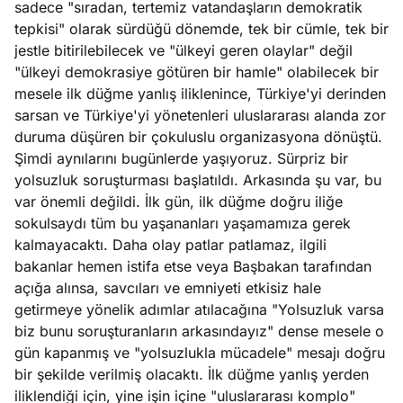
sadece "sıradan, tertemiz vatandaşların demokratik
e
Ağustos
tepkisi" olarak sürdüğü dönemde, tek bir cümle, tek bir
ları
5, 2026
jestle bitirilebilecek ve "ülkeyi geren olaylar" değil
nca stok
"ülkeyi demokrasiye götüren bir hamle" olabilecek bir
Köşe
Spor
Otomob
sı caiz
mesele ilk düğme yanlış iliklenince, Türkiye'yi derinden
Yazıları
Yazıları
Yazıları
ir!
sarsan ve Türkiye'yi yönetenleri uluslararası alanda zor
duruma düşüren bir çokuluslu organizasyona dönüştü.
Şimdi aynılarını bugünlerde yaşıyoruz. Sürpriz bir
yolsuzluk soruşturması başlatıldı. Arkasında şu var, bu
var önemli değildi. İlk gün, ilk düğme doğru iliğe
sokulsaydı tüm bu yaşananları yaşamamıza gerek
kalmayacaktı. Daha olay patlar patlamaz, ilgili
bakanlar hemen istifa etse veya Başbakan tarafından
açığa alınsa, savcıları ve emniyeti etkisiz hale
getirmeye yönelik adımlar atılacağına "Yolsuzluk varsa
biz bunu soruşturanların arkasındayız" dense mesele o
gün kapanmış ve "yolsuzlukla mücadele" mesajı doğru
bir şekilde verilmiş olacaktı. İlk düğme yanlış yerden
iliklendiği için, yine işin içine "uluslararası komplo"