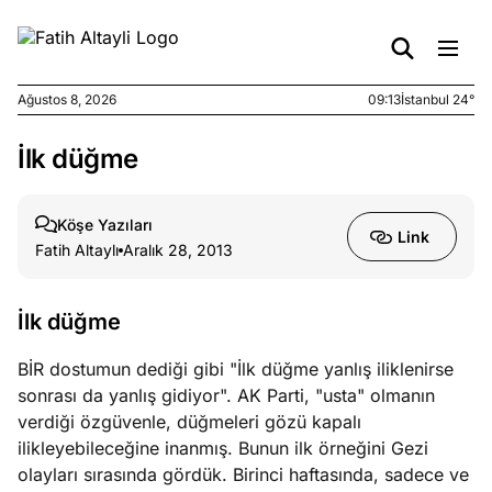
Ağustos 8, 2026
09:13
İstanbul 24°
İlk düğme
e
Ağustos
ları
7, 2026
yanın kirli
Köşe Yazıları
Link
cirinde
Fatih Altaylı
Aralık 28, 2013
a kimler
?
İlk düğme
e
Ağustos
BİR dostumun dediği gibi "İlk düğme yanlış iliklenirse
ları
6, 2026
sonrası da yanlış gidiyor". AK Parti, "usta" olmanın
le yasalar
verdiği özgüvenle, düğmeleri gözü kapalı
eranduma
ilikleyebileceğine inanmış. Bunun ilk örneğini Gezi
mez
olayları sırasında gördük. Birinci haftasında, sadece ve