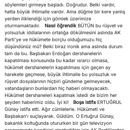
söylemleri girmeye başladı. Doğrudur. Belki vardır,
hatta büyük ihtimalle vardır. Ama düğme bir kere yanlış
yerden iliklendiği için gömlek üzerimize
oturmamaktadır.
Nasıl öğrendik
BÜTÜN bu rüşvet ve
yolsuzluk iddialarının ortalığa dökülmesini aslında AK
Parti'ye ve hükümete borçlu olduğumuzu hiç
düşündünüz mü? Belki biraz ironik ama aslında durum
tam da bu. Başbakan Erdoğan dershanelerin
kapatılması konusunda bu kadar ısrarcı olmasa,
hükümet dershanelerin kapatılması için geçen ay
harekete geçmese, büyük ihtimalle bu yolsuzluk ve
rüşvet dosyalarının hiçbiri gündeme gelmeyecek,
vatandaşların bunlardan hiç haberi olmayacaktı.
Hükümet dershaneleri kapatmak istedi de bizim her
şeyden haberimiz oldu. İyi ki!
Boşa istifa
ERTUĞRUL
Günay istifa etti. Ağır cümlelerle. Hükümeti ve
Başbakan'ı suçlayarak. Güldüm. O Ertuğrul Günay,
bakanlık koltuğunda otururken bir gün televizyon