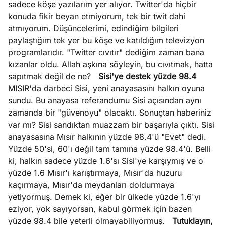
sadece köşe yazılarım yer alıyor. Twitter'da hiçbir
konuda fikir beyan etmiyorum, tek bir twit dahi
atmıyorum. Düşüncelerimi, edindiğim bilgileri
paylaştığım tek yer bu köşe ve katıldığım televizyon
programlarıdır. "Twitter cıvıtır" dediğim zaman bana
kızanlar oldu. Allah aşkına söyleyin, bu cıvıtmak, hatta
sapıtmak değil de ne?
Sisi'ye destek yüzde 98.4
MISIR'da darbeci Sisi, yeni anayasasını halkın oyuna
sundu. Bu anayasa referandumu Sisi açısından aynı
zamanda bir "güvenoyu" olacaktı. Sonuçtan haberiniz
var mı? Sisi sandıktan muazzam bir başarıyla çıktı. Sisi
anayasasına Mısır halkının yüzde 98.4'ü "Evet" dedi.
Yüzde 50'si, 60'ı değil tam tamına yüzde 98.4'ü. Belli
ki, halkın sadece yüzde 1.6'sı Sisi'ye karşıymış ve o
yüzde 1.6 Mısır'ı karıştırmaya, Mısır'da huzuru
kaçırmaya, Mısır'da meydanları doldurmaya
yetiyormuş. Demek ki, eğer bir ülkede yüzde 1.6'yı
eziyor, yok sayıyorsan, kabul görmek için bazen
yüzde 98.4 bile yeterli olmayabiliyormuş.
Tutuklayın,