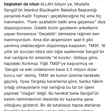
başbakan da olsun
ALLAH biliyor ya, Mustafa
Sarıgül'ün İstanbul Büyükşehir Belediye Başkanlığı
yarışında Kadir Topbaş'ı geçebileceğine hiç ama hiç
inanmadım. "Farkı azaltabilir belki ama geçemez" diye
düşünüyordum. Üstelik bizim gazetenin anketlerini
yapan Konsensus 'Geçebilir' demesine rağmen ben
inanmıyordum. Ama dün akşamüzeri saat 6 gibi
yanılmış olabileceğimi düşünmeye başladım. TMSF, 16
yıllık bir borçtan ötürü dün öğle saatlerinde Sarıgül'ün
mal varlığına bir anlamda "el koydu'. İddiaya göre,
hapisteki Korkmaz Yiğit TMSF'ye başvurmuş ve
'Sarıgül ve eski ortaklarının bana 3.5 milyon dolar
borcu var' demiş, TMSF de bunun üzerine harekete
geçmiş. Oysa Yargıtay kararlarına göre, banka hâkim
ortağı olmayanların mal varlığına bu tür bir işlem
yapmak "olağan' değil. Bu hareket bana Sarıgül'ün
benim tahminlerimin ötesinde bir kazanma şansı
olduğunu gösterdi. Bir de tutuklayıp hapse atarlarsa