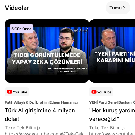
Videolar
Tümü
5 Gün Önce
YouTube
YouTube
Fatih Altaylı & Dr. İbrahim Ethem Hamamcı
YENİ Parti Genel Başkanı 
Altaylı
Türk AI girişimine 4 milyon
"Her kuruş yardı
dolar!
vereceğiz!"
Teke Tek Bilim ▷
Teke Tek Bilim ▷
https://www.youtube.com/@TekeTekBil
https://www.youtube