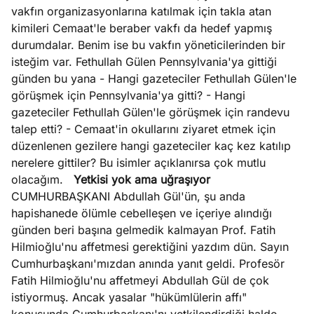
?
vakfın organizasyonlarına katılmak için takla atan
kimileri Cemaat'le beraber vakfı da hedef yapmış
e
durumdalar. Benim ise bu vakfın yöneticilerinden bir
Ağustos
ları
6, 2026
isteğim var. Fethullah Gülen Pennsylvania'ya gittiği
le yasalar
günden bu yana - Hangi gazeteciler Fethullah Gülen'le
Köşe
Spor
Otomob
eranduma
görüşmek için Pennsylvania'ya gitti? - Hangi
Yazıları
Yazıları
Yazıları
mez
gazeteciler Fethullah Gülen'le görüşmek için randevu
talep etti? - Cemaat'in okullarını ziyaret etmek için
düzenlenen gezilere hangi gazeteciler kaç kez katılıp
nerelere gittiler? Bu isimler açıklanırsa çok mutlu
olacağım.
Yetkisi yok ama uğraşıyor
CUMHURBAŞKANI Abdullah Gül'ün, şu anda
hapishanede ölümle cebelleşen ve içeriye alındığı
günden beri başına gelmedik kalmayan Prof. Fatih
Hilmioğlu'nu affetmesi gerektiğini yazdım dün. Sayın
Cumhurbaşkanı'mızdan anında yanıt geldi. Profesör
Fatih Hilmioğlu'nu affetmeyi Abdullah Gül de çok
istiyormuş. Ancak yasalar "hükümlülerin affı"