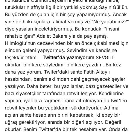
konusunda Cumhurbaşkanı'nı yetkilendirdiği halde,
tutukluların affıyla ilgili bir yetkisi yokmuş Sayın Gül'ün.
Bu yüzden de şu an için bir şey yapamıyormuş. Ancak
yine de hukukçulara talimat vermiş ve "Ne yapabiliriz?"
diye yasaları incelettiriyormuş. Bu konudaki "insani
rahatsızlığını" Adalet Bakanı'yla da paylaşmış.
Hilmioğlu'nun cezaevinden bir an önce çıkabilmesi için
elinden geleni yapıyormuş. Sevindim ve kendisine
teşekkür ettim.
Twitter'da yazmıyorum
SEVGİLİ
okurlar, bin kere söyledim, bin kere yazdım. Bir kez
daha yazıyorum. Twiter'daki sahte Fatih Altaylı
hesabından, benim aklımdan dahi geçmeyecek şeyler
yazılıyor. Daha beteri bu yazılanlar, bazı gazeteciler ve
bazı siyasetçiler tarafından retwit'leniyor. Kendilerine
yapılan uyarılara rağmen, bana ait olmayan bu twit'leri
retwit'leyenler bu yaptıklarını sürdürüyorlar. Adıma
açılan sahte hesapların birini kapatırsak, ki epey bir
uğraş gerektiriyor, anında bir diğeri açılıyor. Değerli
okurlar. Benim Twitter'da bir tek hesabım var. Onda da