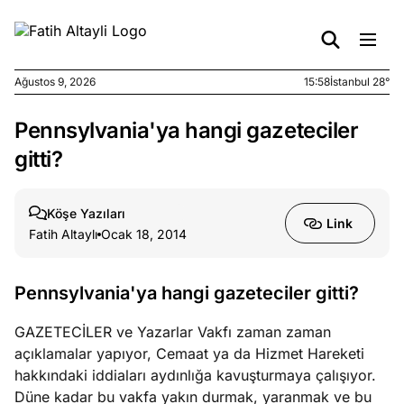
Ağustos 9, 2026
15:58
İstanbul 28°
Pennsylvania'ya hangi gazeteciler
e
Ağustos
ları
9, 2026
gitti?
K’un
katı
Köşe Yazıları
ngü:
Link
Fatih Altaylı
Ocak 18, 2014
ekkilim
afçı değil
Pennsylvania'ya hangi gazeteciler gitti?
e
Ağustos
ları
7, 2026
GAZETECİLER ve Yazarlar Vakfı zaman zaman
yanın kirli
açıklamalar yapıyor, Cemaat ya da Hizmet Hareketi
cirinde
hakkındaki iddiaları aydınlığa kavuşturmaya çalışıyor.
a kimler
Düne kadar bu vakfa yakın durmak, yaranmak ve bu