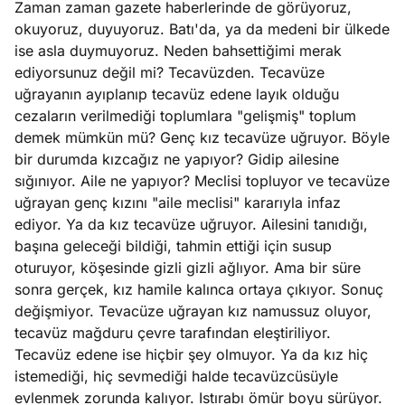
Zaman zaman gazete haberlerinde de görüyoruz,
okuyoruz, duyuyoruz. Batı'da, ya da medeni bir ülkede
ise asla duymuyoruz. Neden bahsettiğimi merak
ediyorsunuz değil mi? Tecavüzden. Tecavüze
uğrayanın ayıplanıp tecavüz edene layık olduğu
cezaların verilmediği toplumlara "gelişmiş" toplum
demek mümkün mü? Genç kız tecavüze uğruyor. Böyle
bir durumda kızcağız ne yapıyor? Gidip ailesine
sığınıyor. Aile ne yapıyor? Meclisi topluyor ve tecavüze
uğrayan genç kızını "aile meclisi" kararıyla infaz
ediyor. Ya da kız tecavüze uğruyor. Ailesini tanıdığı,
başına geleceği bildiği, tahmin ettiği için susup
oturuyor, köşesinde gizli gizli ağlıyor. Ama bir süre
sonra gerçek, kız hamile kalınca ortaya çıkıyor. Sonuç
değişmiyor. Tevacüze uğrayan kız namussuz oluyor,
tecavüz mağduru çevre tarafından eleştiriliyor.
Tecavüz edene ise hiçbir şey olmuyor. Ya da kız hiç
istemediği, hiç sevmediği halde tecavüzcüsüyle
evlenmek zorunda kalıyor. Istırabı ömür boyu sürüyor.