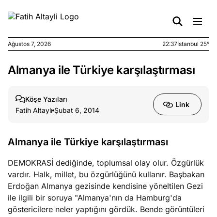
Ağustos 7, 2026
22:37
İstanbul 25°
Almanya ile Türkiye karşılaştırması
e
Ağustos
ları
7, 2026
yanın kirli
Köşe Yazıları
Link
cirinde
Fatih Altaylı
Şubat 6, 2014
a kimler
?
Almanya ile Türkiye karşılaştırması
e
Ağustos
DEMOKRASİ dediğinde, toplumsal olay olur. Özgürlük
ları
6, 2026
vardır. Halk, millet, bu özgürlüğünü kullanır. Başbakan
le yasalar
Erdoğan Almanya gezisinde kendisine yöneltilen Gezi
eranduma
ile ilgili bir soruya "Almanya'nın da Hamburg'da
mez
göstericilere neler yaptığını gördük. Bende görüntüleri