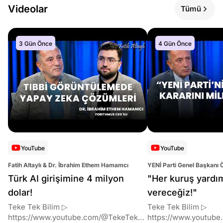
Videolar
Tümü
3 Gün Önce
4 Gün Önce
YouTube
YouTube
Fatih Altaylı & Dr. İbrahim Ethem Hamamcı
YENİ Parti Genel Başkanı 
Altaylı
Türk AI girişimine 4 milyon
"Her kuruş yardı
dolar!
vereceğiz!"
Teke Tek Bilim ▷
Teke Tek Bilim ▷
https://www.youtube.com/@TekeTekBil
https://www.youtube