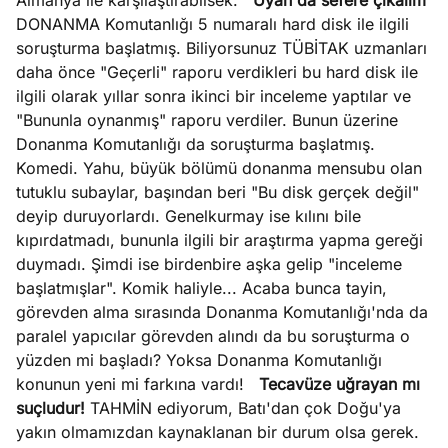
Almanya ile karşılaştırabilsek.
Uyan da sefere çıkalım
DONANMA Komutanlığı 5 numaralı hard disk ile ilgili
soruşturma başlatmış. Biliyorsunuz TÜBİTAK uzmanları
daha önce "Geçerli" raporu verdikleri bu hard disk ile
ilgili olarak yıllar sonra ikinci bir inceleme yaptılar ve
"Bununla oynanmış" raporu verdiler. Bunun üzerine
Donanma Komutanlığı da soruşturma başlatmış.
Komedi. Yahu, büyük bölümü donanma mensubu olan
tutuklu subaylar, başından beri "Bu disk gerçek değil"
deyip duruyorlardı. Genelkurmay ise kılını bile
kıpırdatmadı, bununla ilgili bir araştırma yapma gereği
duymadı. Şimdi ise birdenbire aşka gelip "inceleme
başlatmışlar". Komik haliyle... Acaba bunca tayin,
görevden alma sırasında Donanma Komutanlığı'nda da
paralel yapıcılar görevden alındı da bu soruşturma o
yüzden mi başladı? Yoksa Donanma Komutanlığı
konunun yeni mi farkına vardı!
Tecavüze uğrayan mı
suçludur!
TAHMİN ediyorum, Batı'dan çok Doğu'ya
yakın olmamızdan kaynaklanan bir durum olsa gerek.