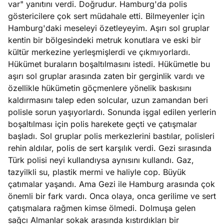
var" yanıtını verdi. Doğrudur. Hamburg'da polis
e
Ağustos
göstericilere çok sert müdahale etti. Bilmeyenler için
ları
5, 2026
Hamburg'daki meseleyi özetleyeyim. Aşırı sol gruplar
nca stok
kentin bir bölgesindeki metruk konutlara ve eski bir
Köşe
Spor
Otomob
sı caiz
kültür merkezine yerleşmişlerdi ve çıkmıyorlardı.
Yazıları
Yazıları
Yazıları
ir!
Hükümet buraların boşaltılmasını istedi. Hükümetle bu
aşırı sol gruplar arasında zaten bir gerginlik vardı ve
özellikle hükümetin göçmenlere yönelik baskısını
kaldırmasını talep eden solcular, uzun zamandan beri
polisle sorun yaşıyorlardı. Sonunda işgal edilen yerlerin
boşaltılması için polis harekete geçti ve çatışmalar
başladı. Sol gruplar polis merkezlerini bastılar, polisleri
rehin aldılar, polis de sert karşılık verdi. Gezi sırasında
Türk polisi neyi kullandıysa aynısını kullandı. Gaz,
tazyilkli su, plastik mermi ve haliyle cop. Büyük
çatımalar yaşandı. Ama Gezi ile Hamburg arasında çok
önemli bir fark vardı. Onca olaya, onca gerilime ve sert
çatışmalara rağmen kimse ölmedi. Dolmuşa gelen
sağcı Almanlar sokak arasında kıstırdıkları bir