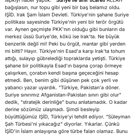
tepkiyi haber yaptık.
Suriye ile sınır ticareti
ALLAH
bağışlasın, nur topu gibi yeni bir baş belamız oldu.
IŞİD. Irak Şam İslam Devleti. Türkiye'nin şahane Suriye
politikası sayesinde Türkiye'nin yeni bir terör örgütü
var. Aynen geçmişte PKK'nın olduğu gibi bunların da
merkez üssü Suriye'de, kökü ise Irak'ta. Ne büyük
benzerlik değil mi! Peki bu örgüt, mantar gibi yerden
mi bitti? Hayır. Türkiye'nin Esad'a karşı Irak'ta tohum
attığı, sulayıp gübrelediği topraklarda yetişti. Türkiye
şahane bir politikayla Esad'ın başına çorap örmeye
çalışırken, çorabın kendi başına geçeceğini hesap
etmedi. Ben, benim gibi düşünen pek çok yerli ve
yabancı yazar uyardık. "Türkiye, Pakistan'a döner.
Suriye sınırımız Afganistan-Pakistan sınırı gibi olur"
dedik, "stratejik derinliğe" bunu anlatamadık. O kadar
derine sözümüz ulaşmadı. Şimdi besleyip
büyüttüğümüz IŞİD, Türkiye'yi tehdit ediyor. "Süleyman
Şah Türbesi'ni yıkacağız" diyorlar. Yıkarlar. Çünkü
İŞİD'in İslam anlayışına göre türbe falan olamaz. Bunu