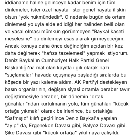
iddianame haline gelinceye kadar benim için tüm
e
Ağustos
dinlemeler, ister özel hayata, ister genel hayata ilişkin
ları
5, 2026
olsun "yok hükmündedir". O nedenle bugün de ortam
nca stok
dinlemesi yoluyla elde edildiği her halinden belli olan
Köşe
Spor
Otomob
sı caiz
ve yasal olması mümkün görünmeyen "Baykal kaseti
Yazıları
Yazıları
Yazıları
ir!
meselesine" bu dinlemeyi esas alarak girmeyeceğim.
Ancak konuya daha önce değindiğim açıdan bir kez
daha değinerek "hafıza tazelemesi" yapmak istiyorum.
Deniz Baykal'ın Cumhuriyet Halk Partisi Genel
Başkanlığı'na mal olan kayıtla ilgili olarak bazı
"suçlamalar" havada uçuşmaya başladığı sıralarda bu
köşede bir yazı kaleme aldım. AK Parti'yi destekleyen
basın organlarının, değişen siyasi ortamla beraber tavır
değiştirmesiyle beraber, bir dönemin "ortak
günahları"ndan kurtulmanın yolu, tüm günahları "küçük
ortağa yıkmak" olarak belirlenince, bu ortaklığa
"Safmışız" kılıfı geçirilince Deniz Baykal'a yapılan
"ayıp" da, Ergenekon Davası gibi, Balyoz Davası gibi,
Şike Davası gibi "küçük ortağa" yıkılmaya çalışıldı.