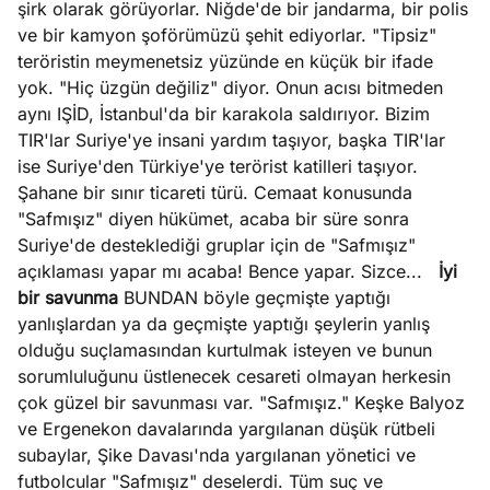
şirk olarak görüyorlar. Niğde'de bir jandarma, bir polis
ve bir kamyon şoförümüzü şehit ediyorlar. "Tipsiz"
teröristin meymenetsiz yüzünde en küçük bir ifade
yok. "Hiç üzgün değiliz" diyor. Onun acısı bitmeden
aynı IŞİD, İstanbul'da bir karakola saldırıyor. Bizim
TIR'lar Suriye'ye insani yardım taşıyor, başka TIR'lar
ise Suriye'den Türkiye'ye terörist katilleri taşıyor.
Şahane bir sınır ticareti türü. Cemaat konusunda
"Safmışız" diyen hükümet, acaba bir süre sonra
Suriye'de desteklediği gruplar için de "Safmışız"
açıklaması yapar mı acaba! Bence yapar. Sizce...
İyi
bir savunma
BUNDAN böyle geçmişte yaptığı
yanlışlardan ya da geçmişte yaptığı şeylerin yanlış
olduğu suçlamasından kurtulmak isteyen ve bunun
sorumluluğunu üstlenecek cesareti olmayan herkesin
çok güzel bir savunması var. "Safmışız." Keşke Balyoz
ve Ergenekon davalarında yargılanan düşük rütbeli
subaylar, Şike Davası'nda yargılanan yönetici ve
futbolcular "Safmışız" deselerdi. Tüm suç ve