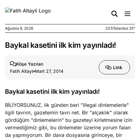
Ağustos 8, 2026
23:51
İstanbul 25°
Baykal kasetini ilk kim yayınladı!
e
Ağustos
ları
7, 2026
yanın kirli
Köşe Yazıları
Link
cirinde
Fatih Altaylı
Mart 27, 2014
a kimler
?
Baykal kasetini ilk kim yayınladı!
e
Ağustos
BİLİYORSUNUZ, ilk günden beri "illegal dinlemelerle"
ları
6, 2026
ilgili tavrım, gazetemin tavrı net. Bir "alçaklık" olarak
le yasalar
gördüğüm "dinlemelerin" bu gazeteyi kirletmesine izin
eranduma
vermediğimiz gibi, bu dinlemeler üzerine yorum falan
mez
da yapmıyorum. Bir dava dosyasına girinceye, bir