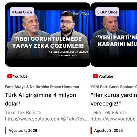
4 Gün Önce
5 Gün Önce
YouTube
YouTube
Fatih Altaylı & Dr. İbrahim Ethem Hamamcı
YENİ Parti Genel Başkanı 
Altaylı
Türk AI girişimine 4 milyon
"Her kuruş yardı
dolar!
vereceğiz!"
Teke Tek Bilim ▷
Teke Tek Bilim ▷
https://www.youtube.com/@TekeTekBil
https://www.youtube
im 00:00 Giriş 01:51 İbrahim Ethem
im 00:00 Giriş 01:58 Butlan kararı 05:58
Ağustos 4, 2026
Ağustos 3, 2026
Hamamcı kimdir ve akademik
Butlan kararı kimin m