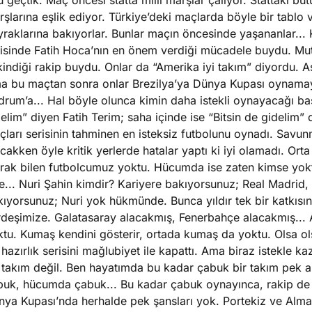
 geçtik. Maç öncesi statta milli marşlar çalıyor. Stattaki büt
şlarına eşlik ediyor. Türkiye’deki maçlarda böyle bir tablo v
raklarına bakıyorlar. Bunlar maçın öncesinde yaşananlar... K
zisinde Fatih Hoca’nın en önem verdiği mücadele buydu. Mut
indiği rakip buydu. Onlar da “Amerika iyi takım” diyordu. A
a bu maçtan sonra onlar Brezilya’ya Dünya Kupası oynamaya
rum’a... Hal böyle olunca kimin daha istekli oynayacağı ba
elim” diyen Fatih Terim; saha içinde ise “Bitsin de gidelim” d
ları serisinin tahminen en isteksiz futbolunu oynadı. Savun
cakken öyle kritik yerlerde hatalar yaptı ki iyi olamadı. Or
arak bilen futbolcumuz yoktu. Hücumda ise zaten kimse yokt
e... Nuri Şahin kimdir? Kariyere bakıyorsunuz; Real Madrid,
kıyorsunuz; Nuri yok hükmünde. Bunca yıldır tek bir katkıs
rdeşimize. Galatasaray alacakmış, Fenerbahçe alacakmış...
tu. Kumaş kendini gösterir, ortada kumaş da yoktu. Olsa olsa
 hazırlık serisini mağlubiyet ile kapattı. Ama biraz istekle
r takım değil. Ben hayatımda bu kadar çabuk bir takım pek
buk, hücumda çabuk... Bu kadar çabuk oynayınca, rakip de is
nya Kupası’nda herhalde pek şansları yok. Portekiz ve Alma