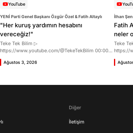
YouTube
YouT
YENİ Parti Genel Başkanı Özgür Özel & Fatih Altaylı
İlhan Şen
"Her kuruş yardımın hesabını
Fatih A
vereceğiz!"
neler 
Teke Tek Bilim ▷
Teke Tek
https://www.youtube.com/@TekeTekBilim 00:00
https://
Giriş 01:58 Butlan kararı 05:58 Butlan kararı kimin
Giriş 02
Ağustos 3, 2026
Ağusto
meselesi? 11:32 Kılıçdaroğlu bu günlerin sinyalini
geldiğin
vermiş miydi? 17:16 Halktan böyle bir destek
büründü
bekliyor muydu? 25:40 CHP'den ayrılma kararı
Doğan'nı
30:09 AK Parti'ye geçişlerin duracağının garantisi
neler ka
var mı? 48:12 Cemil Tugay kalacak mı? 50:13
sonra Fa
CHP'de Özgür Özel'e yakın isimler kaldı mı? 52:50
Oyuncula
Yargıtay kararından eminken neden partiden
Diğer
mi? 22:2
ayrıldı? 56:53 İttifak arayışı olacak mı? 1:01:43
ailesi va
lı
Seçim güvenliğini nasıl sağlayacak? 1:06:25 Ekrem
İletişim
etkiliyo
İmamoğlu merkezli bir parti kuruldu? 1:10:03
eğitimi 