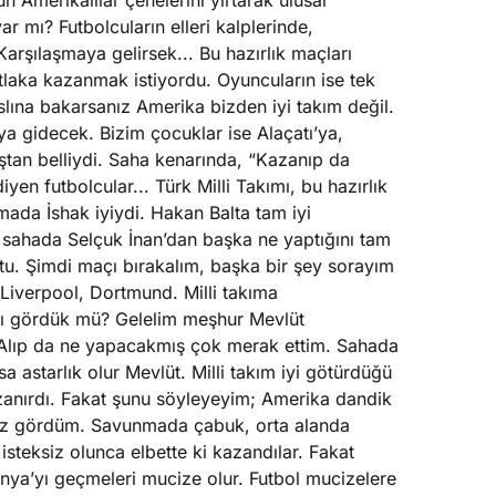
ün Amerikalılar çenelerini yırtarak ulusal
ar mı? Futbolcuların elleri kalplerinde,
arşılaşmaya gelirsek... Bu hazırlık maçları
laka kazanmak istiyordu. Oyuncuların ise tek
slına bakarsanız Amerika bizden iyi takım değil.
 gidecek. Bizim çocuklar ise Alaçatı’ya,
ştan belliydi. Saha kenarında, “Kazanıp da
iyen futbolcular... Türk Milli Takımı, bu hazırlık
mada İshak iyiydi. Hakan Balta tam iyi
ta sahada Selçuk İnan’dan başka ne yaptığını tam
u. Şimdi maçı bırakalım, başka bir şey sorayım
 Liverpool, Dortmund. Milli takıma
ını gördük mü? Gelelim meşhur Mevlüt
 Alıp da ne yapacakmış çok merak ettim. Sahada
 astarlık olur Mevlüt. Milli takım iyi götürdüğü
 kazanırdı. Fakat şunu söyleyeyim; Amerika dandik
 az gördüm. Savunmada çabuk, orta alanda
teksiz olunca elbette ki kazandılar. Fakat
nya’yı geçmeleri mucize olur. Futbol mucizelere