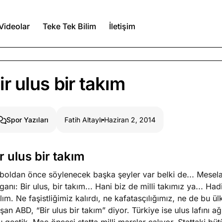
Videolar
Teke Tek Bilim
İletişim
Ağustos 7, 2026
ir ulus bir takım
a kimler var?
Ağustos 6, 2026
Fatih Altaylı
Haziran 2, 2014
Spor Yazıları
itmez
Ağustos 5, 2026
r ulus bir takım
boldan önce söylenecek başka şeyler var belki de... Mesela
Köşe Yazıları
Spor Yazıları
ganı: Bir ulus, bir takım... Hani biz de milli takımız ya... Ha
lım. Ne faşistliğimiz kalırdı, ne kafatasçılığımız, ne de bu ül
şan ABD, “Bir ulus bir takım” diyor. Türkiye ise ulus lafını 