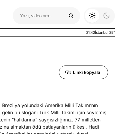
21:42
İstanbul 25°
Linki kopyala
 Brezilya yolundaki Amerika Milli Takımı’nın
Otomobil Yazıları
di gelin bu sloganı Türk Milli Takımı için söylemiş
kenin “halklarına” saygısızlığımız. 77 milletten
ağzına almaktan ödü patlayanların ülkesi. Hadi