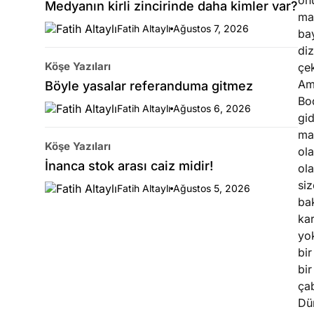
onu
Medyanın kirli zincirinde daha kimler var?
mar
Fatih Altaylı
Ağustos 7, 2026
bay
di
Köşe Yazıları
çek
Am
Böyle yasalar referanduma gitmez
Bod
Fatih Altaylı
Ağustos 6, 2026
gid
maç
Köşe Yazıları
ola
İnanca stok arası caiz midir!
ol
siz
Fatih Altaylı
Ağustos 5, 2026
ba
ka
yok
bir
bi
ça
Dü