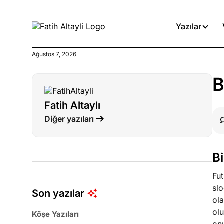
Yazılar
Ağustos 7, 2026
Köşe Yazıları
B
Medyanın kirli zincirinde dah
Fatih Altaylı
Köşe Yazıları
Diğer yazıları
Böyle yasalar referanduma g
Köşe Yazıları
Bi
İnanca stok arası caiz midir!
Fut
slo
Son yazılar
ola
olu
Köşe Yazıları