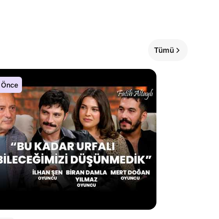
Tümü
 Önce