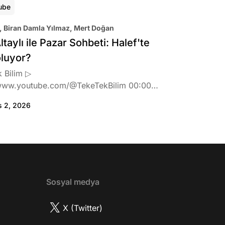
ube
, Biran Damla Yılmaz, Mert Doğan
ltaylı ile Pazar Sohbeti: Halef'te
oluyor?
 Bilim ▷
www.youtube.com/@TekeTekBilim 00:00
:46 Biran Damla Yılmaz dizi teklifi
s 2, 2026
de neler hissetti? 05:41 Oynadığı role nasıl
? 08:06 Mert Doğan nereli? 09:21 Mert
 rolü ve şivesi 11:21 Oynadığı karaktere
ttı? 17:52 İlhan Şen, ayakkabı eleştirisinden
tih Altaylı'ya gıcık oldu mu? 19:15
r Urfa'yı sevdi mi? 20:40 Urfa'yı gezdiler
2 Biran Damla Yılmaz nereli, nasıl bir
Sosyal medya
r? 26:57 Şehirdışı diziler özel hayatlarını
r mu? 30:18 Mert Doğan'ın oyunculuk
X (Twitter)
nasıl? 33:52 İlhan Şen'in oyunculuk