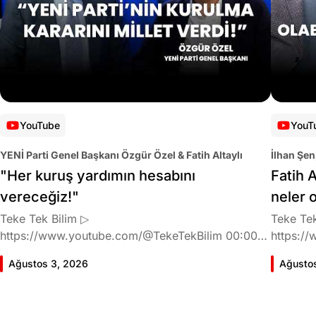
YouTube
YouT
YENİ Parti Genel Başkanı Özgür Özel & Fatih Altaylı
İlhan Şen
"Her kuruş yardımın hesabını
Fatih A
vereceğiz!"
neler 
Teke Tek Bilim ▷
Teke Tek
https://www.youtube.com/@TekeTekBilim 00:00
https://
Giriş 01:58 Butlan kararı 05:58 Butlan kararı kimin
Giriş 02
Ağustos 3, 2026
Ağusto
meselesi? 11:32 Kılıçdaroğlu bu günlerin sinyalini
geldiğin
vermiş miydi? 17:16 Halktan böyle bir destek
büründü
bekliyor muydu? 25:40 CHP'den ayrılma kararı
Doğan'nı