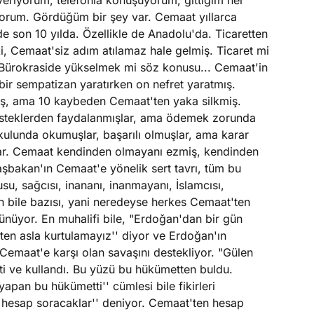
veriyorum, telefonla konuşuyorum, gittiğim her
yorum. Gördüğüm bir şey var. Cemaat yıllarca
de son 10 yılda. Özellikle de Anadolu'da. Ticaretten
, Cemaat'siz adım atılamaz hale gelmiş. Ticaret mi
 Bürokraside yükselmek mi söz konusu... Cemaat'in
bir sempatizan yaratırken on nefret yaratmış.
ş, ama 10 kaybeden Cemaat'ten yaka silkmiş.
steklerden faydalanmışlar, ama ödemek zorunda
 Okulunda okumuşlar, başarılı olmuşlar, ama karar
lar. Cemaat kendinden olmayanı ezmiş, kendinden
şbakan'ın Cemaat'e yönelik sert tavrı, tüm bu
su, sağcısı, inananı, inanmayanı, İslamcısı,
ın bile bazısı, yani neredeyse herkes Cemaat'ten
ünüyor. En muhalifi bile, "Erdoğan'dan bir gün
ten asla kurtulamayız'' diyor ve Erdoğan'ın
Cemaat'e karşı olan savaşını destekliyor. "Gülen
 ve kullandı. Bu yüzü bu hükümetten buldu.
apan bu hükümetti'' cümlesi bile fikirleri
e hesap soracaklar'' deniyor. Cemaat'ten hesap