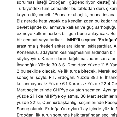
sorulması isteği Erdoğan'ı güçlendiriyor, desteğini
Türkiye'deki tüm cemaatler bu tablodan ders çıka
koyup düşünmeli. "Bunca okul açtık, bunca insana d
Biz nerede hata yaptık da kendimizden bu kadar nefre
devlet işinde kullanmaya kalkan ve güç sarhoşluğun
ezmeye kalkan herkes bir gün bunu anlayacak. Bu i
bir cemaat veya tarikat.
MHP'li seçmen 'Erdoğan'
araştırma şirketleri anket aralıklarını sıklaştırdıl
Konsensus, adayların kesinleşmesinin ardından bir 
söyleyeyim. Kararsızların dağıtılmasından sonra an
İhsanoğlu: Yüzde 30.3 S. Demirtaş: Yüzde 11.5 Yan
2 bu şekilde olacak. Ve ilk turda bitecek. Merak ed
sonuçları şöyle: R.T. Erdoğan: Yüzde 39.1 E. İhsa
kullanmayacak: Yüzde 6.1 Kararsız: Yüzde 22.4 Ce
Mart seçimlerinde CHP'ye oy atan seçmen. Aynı gru
yüzde 21'i de MHP'ye oy atmış. 30 Mart seçimleri
yüzde 22'si, Cumhurbaşkanlığı seçimlerinde Recep
Sonuç olarak, Erdoğan'ın oyları 1 ay içinde yüzd
Erdoğan, ilk turun sonunda halk tarafından seçilmi