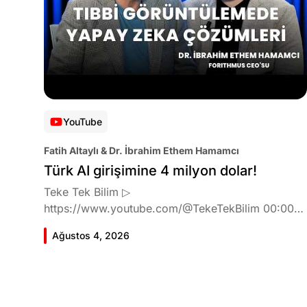
YouTube
Fatih Altaylı & Dr. İbrahim Ethem Hamamcı
Türk AI girişimine 4 milyon dolar!
Teke Tek Bilim ▷
https://www.youtube.com/@TekeTekBilim 00:00
Giriş 01:51 İbrahim Ethem Hamamcı kimdir ve
Ağustos 4, 2026
akademik çalışmaları neler? 10:54 Kendi şirketlerini
kurma süreçleri 11:37 ETH Zurich'de bu araştırma
fikri ile nasıl karşılandı ve neden bu araştırmayı
tercih etti? 12:39 Yapay zekayı kullanarak tıpta ne