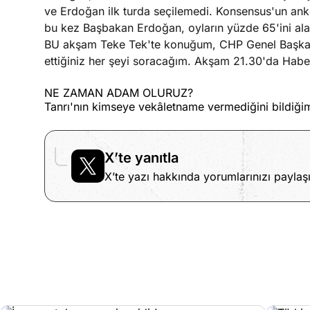
ve Erdoğan ilk turda seçilemedi. Konsensus'un anke
bu kez Başbakan Erdoğan, oyların yüzde 65'ini 
BU akşam Teke Tek'te konuğum, CHP Genel Başkanı
ettiğiniz her şeyi soracağım. Akşam 21.30'da Haber
NE ZAMAN ADAM OLURUZ?
Tanrı'nın kimseye vekâletname vermediğini bildiği
X’te yanıtla
X’te yazı hakkında yorumlarınızı paylaşı