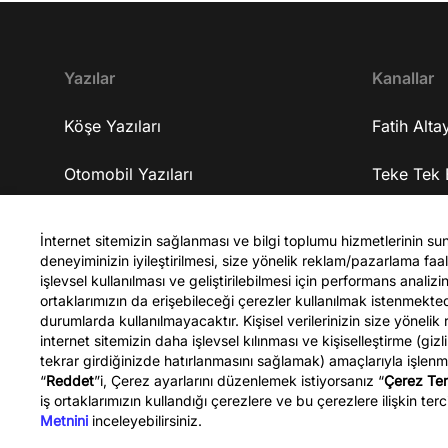
geliştirmeyi amaçlıyorlar? 16:33 Yapmaya
çalıştıkları gelişim için ne kadar sürede
tamamlanmasını öngörüyorlar? 17:08 Kendisine
gelen iş tekliflerini neden kabul etmedi? 18:38
Yazılar
Kanallar
Şirketleri nerede ve ekipleri nasıl? 19:07
Şirketlerine yatırım alabiliyorlar mı? 19:48
Köşe Yazıları
Fatih Altay
Şirketlerinin gelişme planları nasıl? 20:27
Şirketlerinde tam olarak ne üretiyorlar? 23:33
Otomobil Yazıları
Teke Tek 
Üzerinde çalıştıkları yapay zekanın kişiye özel ilaç
üretiminde bir faydası olacak mı? 24:36 10 yıl
Spor Yazıları
Teke Tek 
sonra bu geliştirdikleri iş ile kendisini nerede
İnternet sitemizin sağlanması ve bilgi toplumu hizmetlerinin su
deneyiminizin iyileştirilmesi, size yönelik reklam/pazarlama faali
görüyor? 25:03 Üniversite tercihi yapacak olan
Celal Şen
işlevsel kullanılması ve geliştirilebilmesi için performans anali
gençlere tavsiyeleri neler? 30:48 Bu yaptıkları işi
ortaklarımızın da erişebileceği çerezler kullanılmak istenmekt
Türkiye'ye taşımayı düşünüyorlar mı? 31:48
durumlarda kullanılmayacaktır. Kişisel verilerinizin size yönelik
Kapanış YouTube kanalına abone olmak için ▷
internet sitemizin daha işlevsel kılınması ve kişiselleştirme (gizl
http://bit.ly/FatihAltayli Gazeteci - Yazar Fatih
tekrar girdiğinizde hatırlanmasını sağlamak) amaçlarıyla işlen
“
Reddet
”i, Çerez ayarlarını düzenlemek istiyorsanız “
Çerez Ter
Altaylı, Youtube kanalına özel gündemi
Fatih Altaylı
iş ortaklarımızın kullandığı çerezlere ve bu çerezlere ilişkin terci
yorumluyor.
Metnini
inceleyebilirsiniz.