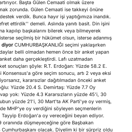
 artırıyor. Başta Gülen Cemaati olmak üzere
rmak zorunda. Gülen Cemaati ise takkeyi önüne
estek verdik. Bunca hayır işi yaptığımıza inandık.
t ettirdik'' demeli. Aslında yanıtı basit. Din işini
a kapılıp başkalarını bilerek veya bilmeyerek
sterse seçilmiş bir hükümet olsun, isterse adanmış
 diyor
CUMHURBAŞKANLIĞI seçimi yaklaşırken
ar. Adaylar belli olmadan hemen önce bir anket yapan
anket daha gerçekleştirdi. Lafı uzatmadan
ket sonuçları şöyle: R.T. Erdoğan: Yüzde 58.2 E.
i Konsensus'a göre seçim sonucu, artı 2 veya eksi
iyorsanız, kararsızlar dağıtılmadan önceki anket
noğlu: Yüzde 20.4 S. Demirtaş: Yüzde 7.7 Oy
vap yok: Yüzde 4.3 Kararsızların yüzde 45'i, 30
bun yüzde 21'i, 30 Mart'ta AK Parti'ye oy vermiş,
nde MHP'ye oy verdiğini söyleyen seçmenlerin
 Tayyip Erdoğan'a oy vereceğini beyan ediyor.
e 9 oranında düşmeyeceğine göre Başbakan
ş Cumhurbaşkanı olacak. Diyelim ki bir sürpriz oldu