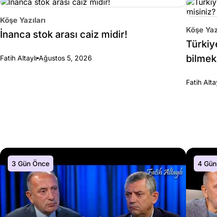
Köşe Yazıları
Köşe Yaz
İnanca stok arası caiz midir!
Türkiy
bilmek
Fatih Altaylı
Ağustos 5, 2026
Fatih Alta
3 Gün Önce
4 Gün