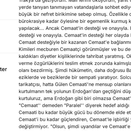
Trakya'da geziyorum. Mail'lerimi okuyorum, yanıt 
yerde tanıyan tanımayan vatandaşlarla sohbet edi
büyük bir nefret birikimine sebep olmuş. Özellikle 
bürokrasiye kadar öylesine bir egemenlik kurmuş ki
yapılacak... Ancak Cemaat'in desteği ve onayıyla.
desteği ve onayıyla. Cemaat'in desteği her olayda 
Cemaat desteğiyle bir kazanan Cemaat'e bağlanmı
Kimileri mecburen Cemaatçi görünmüşler ve bu de
kaldıkları diyetler kişiliklerinde tahribat yaratmış.
verme özgürlüklerini teslim etmek zorunda kalmış
ter
olanı bezdirmiş. Şimdi hükümetin, daha doğrusu Ba
eziklerde ve beziklerde bir sempati yaratıyor. Solcu
tarikatçısı, hatta Gülen Cemaati'ne mensup olanlar
kurtulmanın tek yolunun Erdoğan'dan geçtiğini düş
kurtuluruz, ama Erdoğan gibi biri olmazsa Cemaat'
"Cemaat'' demeden "Paralel'' diyerek hedef aldığı 
Cemaati bu kadar büyük gücü bu dönemde elde etti
Cemaat'i bu kadar güçlendiren, Cemaat'le işbirliği y
değiştirmiyor. "Olsun, şimdi uyandılar ve Cemaat'