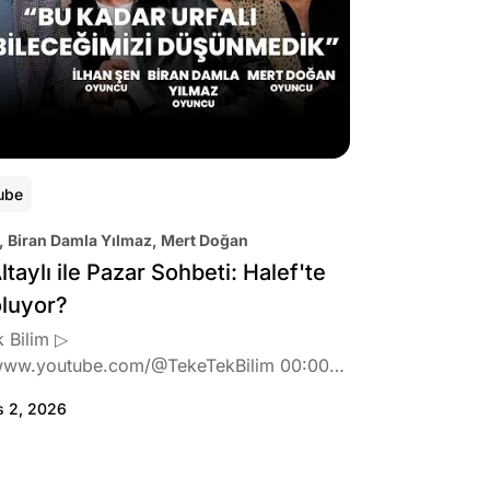
ube
, Biran Damla Yılmaz, Mert Doğan
ltaylı ile Pazar Sohbeti: Halef'te
oluyor?
 Bilim ▷
www.youtube.com/@TekeTekBilim 00:00
:46 Biran Damla Yılmaz dizi teklifi
s 2, 2026
de neler hissetti? 05:41 Oynadığı role nasıl
? 08:06 Mert Doğan nereli? 09:21 Mert
 rolü ve şivesi 11:21 Oynadığı karaktere