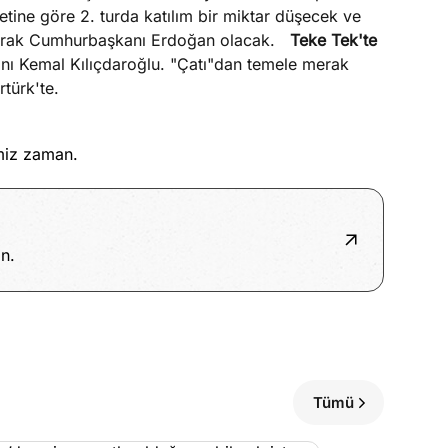
tine göre 2. turda katılım bir miktar düşecek ve
alarak Cumhurbaşkanı Erdoğan olacak.
Teke Tek'te
 Kemal Kılıçdaroğlu. "Çatı"dan temele merak
türk'te.
miz zaman.
n.
Tümü