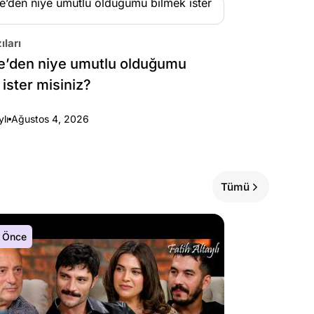
ıları
e’den niye umutlu olduğumu
 ister misiniz?
ylı
Ağustos 4, 2026
Tümü
 Önce