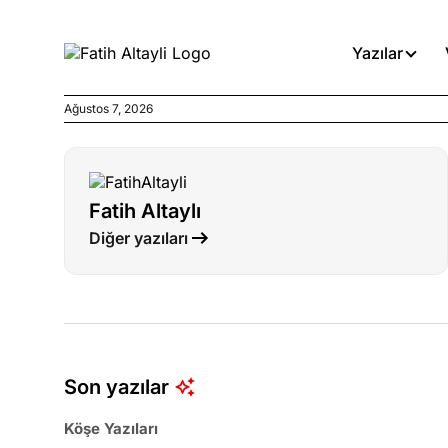
Yazılar
Ağustos 7, 2026
Köşe Yazıları
Böyle yasalar referanduma g
Fatih Altaylı
Köşe Yazıları
Diğer yazıları
İnanca stok arası caiz midir!
Köşe Yazıları
Türkiye’den niye umutlu ol
ister misiniz?
Son yazılar
Köşe Yazıları