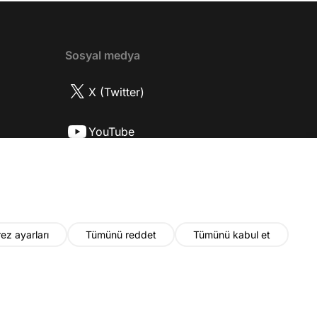
ttı? 17:52 İlhan Şen, ayakkabı eleştirisinden
tih Altaylı'ya gıcık oldu mu? 19:15
r Urfa'yı sevdi mi? 20:40 Urfa'yı gezdiler
2 Biran Damla Yılmaz nereli, nasıl bir
Sosyal medya
r? 26:57 Şehirdışı diziler özel hayatlarını
r mu? 30:18 Mert Doğan'ın oyunculuk
X (Twitter)
nasıl? 33:52 İlhan Şen'in oyunculuk
 nasıl başladı? 35:47 Aziz Yıldırım
YouTube
 olduğu için mühendisliği seçtiği doğru
2 Best Model yarışmasına neden katıldı?
Instagram
fa'da nasıl fit kalmayı başarıyor? 41:28
 ilin dışında çalışmak İlhan Şen'in özel
 etkiliyor mu? 44:53 Yurt dışında
k yapma fikrine nasıl bakıyorlar? 48:03
ez ayarları
Tümünü reddet
Tümünü kabul et
u yıl neler olacak? 48:19 Gelecekte başka
i var mı? 50:28 Verdikleri emeğin
ında maddi kazançları yeterli mi? 52:22
© 2026 Fatih Altaylı. Tüm hakları saklıdır.
nun devamını bilmeden çalışmak zor
55:30 Kapanış YouTube kanalına