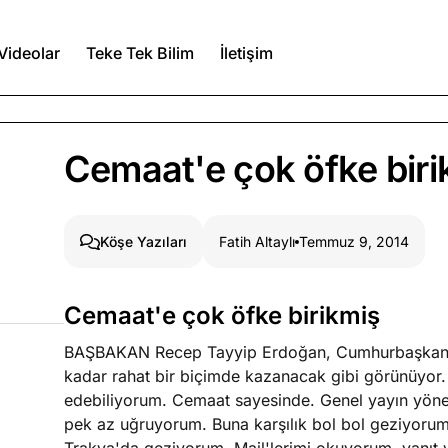
Videolar
Teke Tek Bilim
İletişim
Ağustos 6, 2026
Cemaat'e çok öfke biri
itmez
Ağustos 5, 2026
Fatih Altaylı
Temmuz 9, 2014
Köşe Yazıları
Ağustos 4, 2026
Cemaat'e çok öfke birikmiş
duğumu bilmek
BAŞBAKAN Recep Tayyip Erdoğan, Cumhurbaşkanlığı
Köşe Yazıları
Spor Yazıları
kadar rahat bir biçimde kazanacak gibi görünüyor.
edebiliyorum. Cemaat sayesinde. Genel yayın yöne
pek az uğruyorum. Buna karşılık bol bol geziyoru