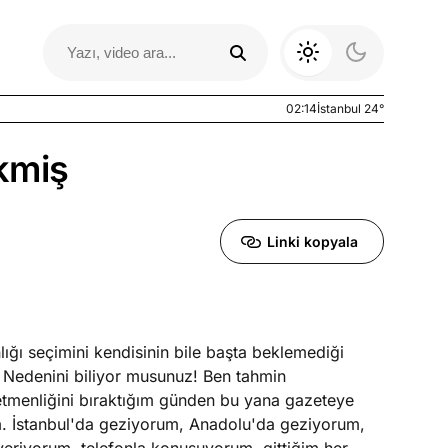
02:14
İstanbul 24°
kmiş
Linki kopyala
 seçimini kendisinin bile başta beklemediği
Otomobil Yazıları
 Nedenini biliyor musunuz! Ben tahmin
tmenliğini bıraktığım günden bu yana gazeteye
m. İstanbul'da geziyorum, Anadolu'da geziyorum,