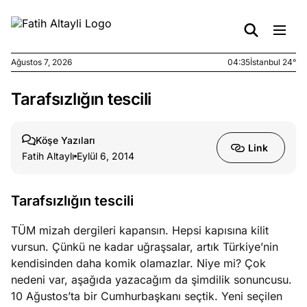
Ağustos 7, 2026
04:35
İstanbul 24°
Tarafsızlığın tescili
e
Ağustos
ları
6, 2026
le yasalar
Köşe Yazıları
Link
eranduma
Fatih Altaylı
Eylül 6, 2014
mez
Tarafsızlığın tescili
e
Ağustos
ları
5, 2026
TÜM mizah dergileri kapansın. Hepsi kapısına kilit
nca stok
vursun. Çünkü ne kadar uğraşsalar, artık Türkiye’nin
sı caiz
kendisinden daha komik olamazlar. Niye mi? Çok
ir!
nedeni var, aşağıda yazacağım da şimdilik sonuncusu.
10 Ağustos’ta bir Cumhurbaşkanı seçtik. Yeni seçilen
e
Ağustos