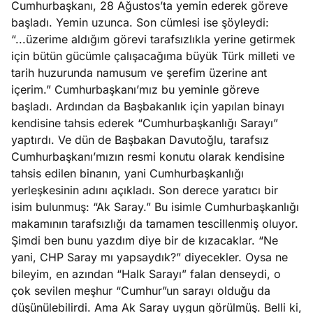
Cumhurbaşkanı, 28 Ağustos’ta yemin ederek göreve
ları
4, 2026
başladı. Yemin uzunca. Son cümlesi ise şöyleydi:
kiye’den
“...üzerime aldığım görevi tarafsızlıkla yerine getirmek
e umutlu
için bütün gücümle çalışacağıma büyük Türk milleti ve
duğumu
tarih huzurunda namusum ve şerefim üzerine ant
Köşe
Spor
Otomob
mek ister
içerim.” Cumhurbaşkanı’mız bu yeminle göreve
Yazıları
Yazıları
Yazıları
iniz?
başladı. Ardından da Başbakanlık için yapılan binayı
kendisine tahsis ederek “Cumhurbaşkanlığı Sarayı”
yaptırdı. Ve dün de Başbakan Davutoğlu, tarafsız
Cumhurbaşkanı’mızın resmi konutu olarak kendisine
tahsis edilen binanın, yani Cumhurbaşkanlığı
yerleşkesinin adını açıkladı. Son derece yaratıcı bir
isim bulunmuş: “Ak Saray.” Bu isimle Cumhurbaşkanlığı
makamının tarafsızlığı da tamamen tescillenmiş oluyor.
Şimdi ben bunu yazdım diye bir de kızacaklar. “Ne
yani, CHP Saray mı yapsaydık?” diyecekler. Oysa ne
bileyim, en azından “Halk Sarayı” falan denseydi, o
çok sevilen meşhur “Cumhur”un sarayı olduğu da
düşünülebilirdi. Ama Ak Saray uygun görülmüş. Belli ki,