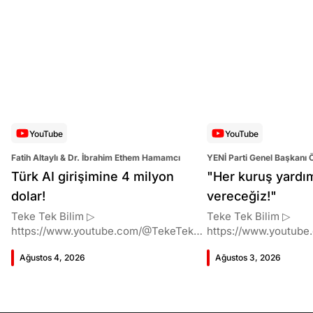
YouTube
YouTube
Fatih Altaylı & Dr. İbrahim Ethem Hamamcı
YENİ Parti Genel Başkanı 
Altaylı
Türk AI girişimine 4 milyon
"Her kuruş yardı
dolar!
vereceğiz!"
Teke Tek Bilim ▷
Teke Tek Bilim ▷
https://www.youtube.com/@TekeTekBil
https://www.youtube
im 00:00 Giriş 01:51 İbrahim Ethem
im 00:00 Giriş 01:58 Butlan kararı 05:58
Ağustos 4, 2026
Ağustos 3, 2026
Hamamcı kimdir ve akademik
Butlan kararı kimin m
çalışmaları neler? 10:54 Kendi
Kılıçdaroğlu bu günler
şirketlerini kurma süreçleri 11:37 ETH
vermiş miydi? 17:16 H
Zurich'de bu araştırma fikri ile nasıl
destek bekliyor muy