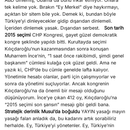
ABD dinlemiş, Obama da bunu inkâr etmiyor. Onlara
tek kelime yok. Bırakın “Ey Merkel” diye haykırmayı,
açıktan bir sitem bile yok. Demek ki, bundan böyle
Türkiye’yi dinleyecekler gidip dışarıdan dinlemeli.
İçeriden dinlemek yasak. Dışarıdan serbest.
Son tarih
2015 seçimi
CHP Kongresi, gayet güzel demokratik
kongre şeklinde yapıldı bitti. Kurultayda seçimi
Kılıçdaroğlu’nun kazanmasından sonra konuşan
Muharrem İnce’nin, “1 saat önce rakibimdi, şimdi genel
başkanım” cümlesi kulağa çok güzel geldi. Ama ne
yazık ki, CHP’de bu cümle genelde lafta kalıyor.
Yönetimle hesabı olanlar, parti için çalışmıyorlar ve
sonra da yönetimi suçluyorlar. Ancak kongrenin
Kılıçdaroğlu’na da önemli bir mesajı olduğunu
düşünüyorum. İnce’ye çıkan 412 oy, Kılıçdaroğlu’na
“2015 seçimi son şansın” mesajı gibi geldi bana.
Stratejik derinlik Musul’da boğuldu
YAYIN yasağı mayın
yasağı falan anladık da, bu kadarını artık sorabiliriz
herhalde. Ey, Türkiye’yi yönetenler. Ey, Türkiye’nin