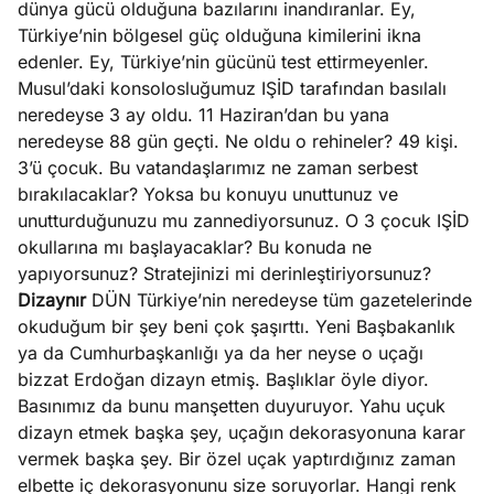
dünya gücü olduğuna bazılarını inandıranlar. Ey,
Türkiye’nin bölgesel güç olduğuna kimilerini ikna
edenler. Ey, Türkiye’nin gücünü test ettirmeyenler.
Musul’daki konsolosluğumuz IŞİD tarafından basılalı
neredeyse 3 ay oldu. 11 Haziran’dan bu yana
neredeyse 88 gün geçti. Ne oldu o rehineler? 49 kişi.
3’ü çocuk. Bu vatandaşlarımız ne zaman serbest
bırakılacaklar? Yoksa bu konuyu unuttunuz ve
unutturduğunuzu mu zannediyorsunuz. O 3 çocuk IŞİD
okullarına mı başlayacaklar? Bu konuda ne
yapıyorsunuz? Stratejinizi mi derinleştiriyorsunuz?
Dizaynır
DÜN Türkiye’nin neredeyse tüm gazetelerinde
okuduğum bir şey beni çok şaşırttı. Yeni Başbakanlık
ya da Cumhurbaşkanlığı ya da her neyse o uçağı
bizzat Erdoğan dizayn etmiş. Başlıklar öyle diyor.
Basınımız da bunu manşetten duyuruyor. Yahu uçuk
dizayn etmek başka şey, uçağın dekorasyonuna karar
vermek başka şey. Bir özel uçak yaptırdığınız zaman
elbette iç dekorasyonunu size soruyorlar. Hangi renk