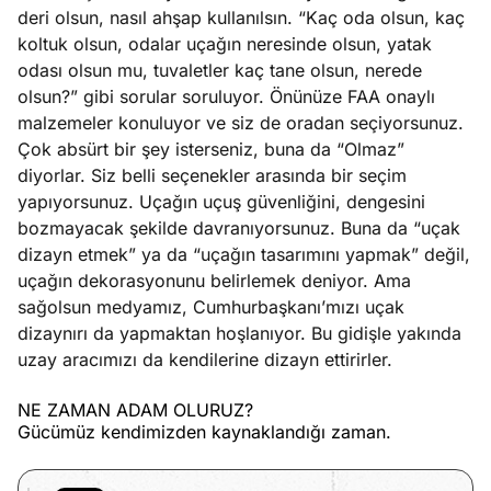
deri olsun, nasıl ahşap kullanılsın. “Kaç oda olsun, kaç
koltuk olsun, odalar uçağın neresinde olsun, yatak
odası olsun mu, tuvaletler kaç tane olsun, nerede
olsun?” gibi sorular soruluyor. Önünüze FAA onaylı
malzemeler konuluyor ve siz de oradan seçiyorsunuz.
Çok absürt bir şey isterseniz, buna da “Olmaz”
diyorlar. Siz belli seçenekler arasında bir seçim
yapıyorsunuz. Uçağın uçuş güvenliğini, dengesini
bozmayacak şekilde davranıyorsunuz. Buna da “uçak
dizayn etmek” ya da “uçağın tasarımını yapmak” değil,
uçağın dekorasyonunu belirlemek deniyor. Ama
sağolsun medyamız, Cumhurbaşkanı’mızı uçak
dizaynırı da yapmaktan hoşlanıyor. Bu gidişle yakında
uzay aracımızı da kendilerine dizayn ettirirler.
NE ZAMAN ADAM OLURUZ?
Gücümüz kendimizden kaynaklandığı zaman.