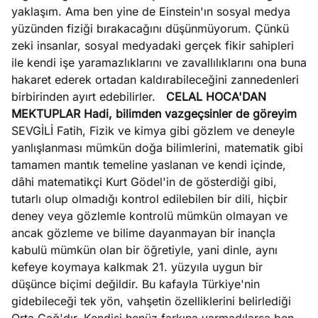
yaklaşım. Ama ben yine de Einstein'ın sosyal medya
yüzünden fiziği bırakacağını düşünmüyorum. Çünkü
zeki insanlar, sosyal medyadaki gerçek fikir sahipleri
ile kendi işe yaramazlıklarını ve zavallılıklarını ona buna
hakaret ederek ortadan kaldırabileceğini zannedenleri
birbirinden ayırt edebilirler.
CELAL HOCA'DAN
MEKTUPLAR
Hadi, bilimden vazgeçsinler de göreyim
SEVGİLİ Fatih, Fizik ve kimya gibi gözlem ve deneyle
yanlışlanması mümkün doğa bilimlerini, matematik gibi
tamamen mantık temeline yaslanan ve kendi içinde,
dâhi matematikçi Kurt Gödel'in de gösterdiği gibi,
tutarlı olup olmadığı kontrol edilebilen bir dili, hiçbir
deney veya gözlemle kontrolü mümkün olmayan ve
ancak gözleme ve bilime dayanmayan bir inançla
kabulü mümkün olan bir öğretiyle, yani dinle, aynı
kefeye koymaya kalkmak 21. yüzyıla uygun bir
düşünce biçimi değildir. Bu kafayla Türkiye'nin
gidebileceği tek yön, vahşetin özelliklerini belirlediği