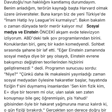
Davutoğlu'nun haklılığını kanıtlamış durumdayım.
Benim anladığım, terörün kaynağı başta Harvard olmak
üzere üniversiteler. Buna karşın biz de yeni Türkiye'de
"İmam Hatip Ivy League'ini kurmalıyız". Bakın bakalım
o zaman dünyada terör merör kalıyor mu!
Sosyal
medya ve Einstein
ÖNCEKİ akşam evde televizyon
izliyorum. ABD'deki talk şov programlarından birini.
Konuklardan biri, genç bir kadın komedyendi. Sohbet
sırasında şahane bir laf etti. "Eğer Einstein zamanında
sosyal medya diye bir şey olsaydı, Einstein evrene
bakışımızı değiştiren teorilerinden hiçbirini
geliştiremezdi " dedi. Programın sunucusu sordu:
"Niye?" "Çünkü daha ilk makalesini yayınladığı zaman
sosyal medyadan öylesine hakaretler başlar, hayatında
fiziğin f'sini duymamış insanlardan 'Sen kim fizik kim,
E= diye bir teorem mi olur, ulan salak sen zaten
konuşmayı bile geç öğrenmişsin, pis Yahudi'
gibisinden öyle bir hakaret yağmuruna maruz kalırdı ki,
o gün fiziği bırakırdı." Gerçekten son derece doğru bir