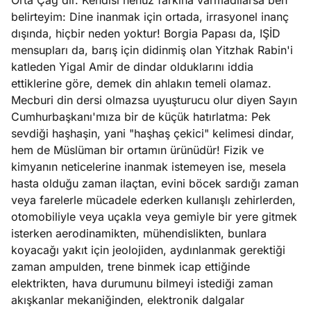
Orta Çağ'dır. Kendisi henüz farkına varmadılarsa ben
belirteyim: Dine inanmak için ortada, irrasyonel inanç
dışında, hiçbir neden yoktur! Borgia Papası da, IŞİD
mensupları da, barış için didinmiş olan Yitzhak Rabin'i
katleden Yigal Amir de dindar olduklarını iddia
ettiklerine göre, demek din ahlakın temeli olamaz.
Mecburi din dersi olmazsa uyuşturucu olur diyen Sayın
Cumhurbaşkanı'mıza bir de küçük hatırlatma: Pek
sevdiği haşhaşin, yani "haşhaş çekici" kelimesi dindar,
hem de Müslüman bir ortamın ürünüdür! Fizik ve
kimyanın neticelerine inanmak istemeyen ise, mesela
hasta olduğu zaman ilaçtan, evini böcek sardığı zaman
veya farelerle mücadele ederken kullanışlı zehirlerden,
otomobiliyle veya uçakla veya gemiyle bir yere gitmek
isterken aerodinamikten, mühendislikten, bunlara
koyacağı yakıt için jeolojiden, aydınlanmak gerektiği
zaman ampulden, trene binmek icap ettiğinde
elektrikten, hava durumunu bilmeyi istediği zaman
akışkanlar mekaniğinden, elektronik dalgalar