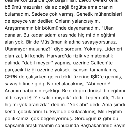
kesme konusunda çok başarılılar. Elektrik-elektronik
bölümü mezunları da az değil örgütte ama oranını
bulamadım. Sadece çok varmış. Genetik mühendisleri
de epeyce var dediler. Onların yalancısıyım.
Araştırmamın bir bölümünde dayanamadım, "Ulan
danalar. Bu kadar adam arasında hiç mi din eğitimi
alan yok. Bir de Müslümanlık adına savaşıyorsunuz.
Utanmıyor musunuz?" diye sordum. Yokmuş. Liderleri
olan zat, ki kendisi Harvard'da fizik ve matematik
dalında "dabıl meycır" yapmış, üzerine Caltech'te
parçacık fiziği üzerine yüksek lisansını tamamlamış,
CERN'de çalışırken gelen teklif üzerine IŞİD'e geçmiş,
savaş bitince gidip Nobel alacakmış, "Abi nerde!
Anamın babamın eşekliği. Bize doğru dürüst din eğitimi
aldırsaydı IŞİD'e katılır mıydık" dedi. Tepem attı, "Ulan
hiç mi yok aranızda" dedim. "Yok abi" dedi. Ama şimdi
kendi çocuklarını Türkiye'de okutacakmış, Milli Eğitim
politikamızı çok beğeniyormuş. Gördüğünüz gibi bu
kapsamlı araştırmamın sonucunda Başbakan'ımız Sayın