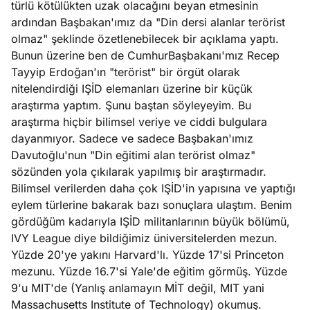
türlü kötülükten uzak olacağını beyan etmesinin
ları
4, 2026
ardından Başbakan'ımız da "Din dersi alanlar terörist
kiye’den
olmaz" şeklinde özetlenebilecek bir açıklama yaptı.
e umutlu
Bunun üzerine ben de CumhurBaşbakanı'mız Recep
duğumu
Tayyip Erdoğan'ın "terörist" bir örgüt olarak
Köşe
Spor
Otomob
mek ister
nitelendirdiği IŞİD elemanları üzerine bir küçük
Yazıları
Yazıları
Yazıları
iniz?
araştırma yaptım. Şunu baştan söyleyeyim. Bu
araştırma hiçbir bilimsel veriye ve ciddi bulgulara
dayanmıyor. Sadece ve sadece Başbakan'ımız
Davutoğlu'nun "Din eğitimi alan terörist olmaz"
sözünden yola çıkılarak yapılmış bir araştırmadır.
Bilimsel verilerden daha çok IŞİD'in yapısına ve yaptığı
eylem türlerine bakarak bazı sonuçlara ulaştım. Benim
gördüğüm kadarıyla IŞİD militanlarının büyük bölümü,
IVY League diye bildiğimiz üniversitelerden mezun.
Yüzde 20'ye yakını Harvard'lı. Yüzde 17'si Princeton
mezunu. Yüzde 16.7'si Yale'de eğitim görmüş. Yüzde
9'u MIT'de (Yanlış anlamayın MİT değil, MIT yani
Massachusetts Institute of Technology) okumuş.