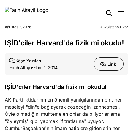
Ağustos 7, 2026
01:23
İstanbul 25°
IŞİD'ciler Harvard'da fizik mi okudu!
e
Ağustos
ları
6, 2026
le yasalar
Köşe Yazıları
Link
eranduma
Fatih Altaylı
Ekim 1, 2014
mez
IŞİD'ciler Harvard'da fizik mi okudu!
e
Ağustos
ları
5, 2026
AK Parti iktidarının en önemli yanılgılarından biri, her
nca stok
meseleyi "din"e bağlayarak çözeceğini zannetmesi.
sı caiz
Öyle olmadığını muhtemelen onlar da biliyorlar ama
ir!
"öyleymiş" gibi yapmak "fıtratlarına" uyuyor.
CumhurBaşbakanı'nın imam hatiplere gidenlerin her
e
Ağustos