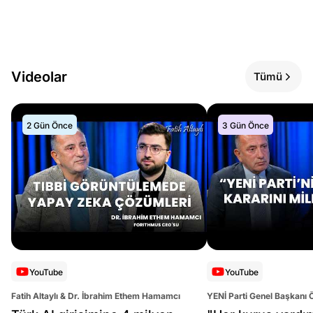
Videolar
Tümü
2 Gün Önce
3 Gün Önce
YouTube
YouTube
Fatih Altaylı & Dr. İbrahim Ethem Hamamcı
YENİ Parti Genel Başkanı 
Altaylı