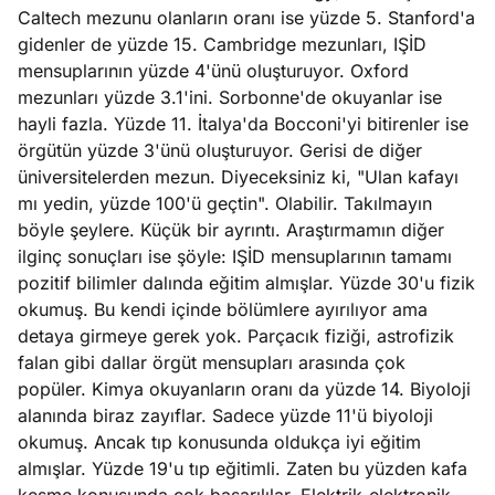
Caltech mezunu olanların oranı ise yüzde 5. Stanford'a
gidenler de yüzde 15. Cambridge mezunları, IŞİD
mensuplarının yüzde 4'ünü oluşturuyor. Oxford
mezunları yüzde 3.1'ini. Sorbonne'de okuyanlar ise
hayli fazla. Yüzde 11. İtalya'da Bocconi'yi bitirenler ise
örgütün yüzde 3'ünü oluşturuyor. Gerisi de diğer
üniversitelerden mezun. Diyeceksiniz ki, "Ulan kafayı
mı yedin, yüzde 100'ü geçtin". Olabilir. Takılmayın
böyle şeylere. Küçük bir ayrıntı. Araştırmamın diğer
ilginç sonuçları ise şöyle: IŞİD mensuplarının tamamı
pozitif bilimler dalında eğitim almışlar. Yüzde 30'u fizik
okumuş. Bu kendi içinde bölümlere ayırılıyor ama
detaya girmeye gerek yok. Parçacık fiziği, astrofizik
falan gibi dallar örgüt mensupları arasında çok
popüler. Kimya okuyanların oranı da yüzde 14. Biyoloji
alanında biraz zayıflar. Sadece yüzde 11'ü biyoloji
okumuş. Ancak tıp konusunda oldukça iyi eğitim
almışlar. Yüzde 19'u tıp eğitimli. Zaten bu yüzden kafa