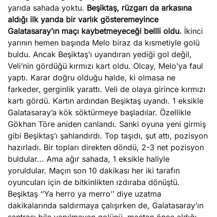
yarıda sahada yoktu.
Beşiktaş, rüzgarı da arkasına
aldığı ilk yarıda bir varlık gösteremeyince
Galatasaray’ın maçı kaybetmeyeceği bellli oldu.
İkinci
yarının hemen başında Melo biraz da kısmetiyle golü
buldu. Ancak Beşiktaş’ı uyandıran yediği gol değil,
Veli’nin gördüğü kırmızı kart oldu. Olcay, Melo’ya faul
yaptı. Karar doğru olduğu halde, ki olmasa ne
farkeder, gerginlik yarattı. Veli de olaya girince kırmızı
kartı gördü. Kartın ardından Beşiktaş uyandı. 1 eksikle
Galatasaray’a kök söktürmeye başladılar. Özellikle
Gökhan Töre aniden canlandı. Sanki oyuna yeni girmiş
gibi Beşiktaş’ı şahlandırdı. Top taşıdı, şut attı, pozisyon
hazırladı. Bir topları direkten döndü, 2-3 net pozisyon
buldular... Ama ağır sahada, 1 eksikle haliyle
yoruldular. Maçın son 10 dakikası her iki tarafın
oyuncuları için de bitkinlikten ızdıraba dönüştü.
Beşiktaş ‘’Ya herro ya merro’’ diye uzatma
dakikalarında saldırmaya çalışırken de, Galatasaray’ın