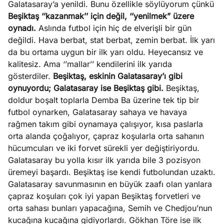
Galatasaray’a yenildi. Bunu özellikle söylüyorum çünkü
?
Beşiktaş ‘’kazanmak’’ için değil, ‘’yenilmek” üzere
oynadı.
Aslında futbol için hiç de elverişli bir gün
e
Ağustos
değildi. Hava berbat, stat berbat, zemin berbat. İlk yarı
ları
6, 2026
da bu ortama uygun bir ilk yarı oldu. Heyecansız ve
le yasalar
kalitesiz. Ama ‘’mallar’’ kendilerini ilk yarıda
Köşe
Spor
Otomob
eranduma
gösterdiler.
Beşiktaş, eskinin Galatasaray’ı gibi
Yazıları
Yazıları
Yazıları
mez
oynuyordu; Galatasaray ise Beşiktaş gibi.
Beşiktaş,
doldur boşalt toplarla Demba Ba üzerine tek tip bir
futbol oynarken, Galatasaray sahaya ve havaya
rağmen takım gibi oynamaya çalışıyor, kısa paslarla
orta alanda çoğalıyor, çapraz koşularla orta sahanın
hücumcuları ve iki forvet sürekli yer değiştiriyordu.
Galatasaray bu yolla kısır ilk yarıda bile 3 pozisyon
üremeyi başardı. Beşiktaş ise kendi futbolundan uzaktı.
Galatasaray savunmasının en büyük zaafı olan yanlara
çapraz koşuları çok iyi yapan Beşiktaş forvetleri ve
orta sahası bunları yapacağına, Semih ve Chedjou’nun
kucağına kucağına gidiyorlardı. Gökhan Töre ise ilk