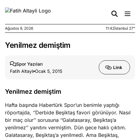
Ağustos 9, 2026
11:42
İstanbul 27°
Yenilmez demiştim
e
Ağustos
ları
9, 2026
K’un
Spor Yazıları
Link
katı
Fatih Altaylı
Ocak 5, 2015
ngü:
ekkilim
afçı değil
Yenilmez demiştim
Hafta başında Habertürk Spor’un benimle yaptığı
e
Ağustos
röportajda, ‘’Derbide Beşiktaş favori görünüyor. Nasıl
ları
7, 2026
bir maç olur’’ sorusuna ‘’Galatasaray, Beşiktaş’a
yanın kirli
yenilmez’’ yanıtını vermiştim. Dün gece haklı çıktım.
cirinde
Galatasaray, Beşiktaş’a yenilmedi. Ama Beşiktaş,
a kimler