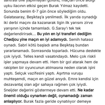
santrası bile yapılmayan golünü, maçtan önce aldığı
uyku ilacının etkisi geçen Burak Yılmaz kaydetti.
Sonunda benim 6-7 gün önce söylediğim oldu.
Galatasaray, Beşiktaş’a yenilmedi. İlk yarıda oynadığı
iki derbi maçını da kazanarak ligin ilk yarısını zirve
yarışının içinde tamamladı. G.Saray’ı tek tek
değerlendirirsek...
Bu yılın en iyi transferi dediğim
Chedjou yine maçın en iyi adamıydı.
Semih hatasız
oynadı. Sabri kötü başladı ama Beşiktaş bundan
yararlanamadı. Sonrasında toparladı. Hücuma destekte
çok iyiydi. Telles kendi vasatındaydı. Melo çok riskli
işler yapmaya devam etti. Hem bir gol atarak hem de
rakipten bir oyuncunun atılmasına neden olarak işini
yaptı. Selçuk vazifesini yaptı. Aşırtma vuruşu
muhteşemdi, maçın en güzel anıydı. Emre kendisi için
dezavantaj olan ağır sahaya rağmen çok iyiydi.
Sneijder değerini göstermeye devam etti.
Ne kadar
önemli olduğu oynarken değil, oynamadığı zaman
anlaşılıyor.
Burak fazla geride oynatılıyor demeye