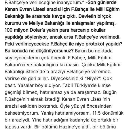
F.Bahçe’ye verileceğine inanıyorum.”
-Son günlerde
e
Ağustos
Kenan Evren Lisesi arazisi için F.Bahçe ile Milli Eğitim
ları
5, 2026
Bakanlığı ile arasında kavga çıktı. Devletin birçok
nca stok
kurumu ve Maliye Bakanlığı ile anlaşmalar yapılmış.
Köşe
Spor
Otomob
sı caiz
100 milyon Dolar’a yakın para harcanıp okullar
Yazıları
Yazıları
Yazıları
ir!
yapıldığı söyleniyor, ancak arsa F.Bahçe’ye verilmedi.
Peki verilmeyecekse F.Bahçe ile niye protokol yapıldı?
Bu konuda ne düşünüyorsunuz?
Bakın bu noktada
söyleyeceklerim çok önemli. F.Bahçe, Milli Eğitim
Bakanı’na ve bakanlığına kızmasın. Çünkü Milli Eğitim
Bakanlığı istese de o araziyi F.Bahçe’ye veremez.
Verirse de geri alınır. Diyeceksiniz ki “Niye?”. Çok
basit. Yasalar böyle diyor. Tabii Türkiye’de kimse
geçmişi bilmez, hatırlamaz ya da araştırmaz. Bugün
F.Bahçe’nin almak istediği Kenan Evren Lisesi’nin
arazisi eskiden bostandı. Öyle yüz yıl öncesinden
bahsetmiyorum. Yanlış hatırlamıyorsam, 11.5 dönümlük
bir araziydi. Yine hatırladığım kadarıyla üç ortaklı bir
tapusu vardı. Bir bölümü Hazine’ye aitti, bir bölümü