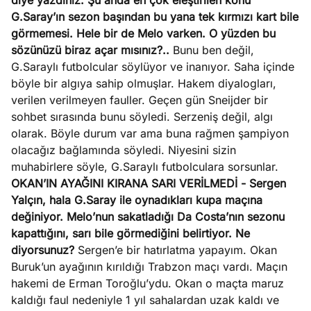
diye yazdınız. Şu anda en çok eleştirilen konu
G.Saray’ın sezon başından bu yana tek kırmızı kart bile
görmemesi. Hele bir de Melo varken. O yüzden bu
sözünüzü biraz açar mısınız?..
Bunu ben değil,
G.Saraylı futbolcular söylüyor ve inanıyor. Saha içinde
böyle bir algıya sahip olmuşlar. Hakem diyalogları,
verilen verilmeyen fauller. Geçen gün Sneijder bir
sohbet sırasında bunu söyledi. Serzeniş değil, algı
olarak. Böyle durum var ama buna rağmen şampiyon
olacağız bağlamında söyledi. Niyesini sizin
muhabirlere söyle, G.Saraylı futbolculara sorsunlar.
OKAN’IN AYAĞINI KIRANA SARI VERİLMEDİ
- Sergen
Yalçın, hala G.Saray ile oynadıkları kupa maçına
değiniyor. Melo’nun sakatladığı Da Costa’nın sezonu
kapattığını, sarı bile görmediğini belirtiyor. Ne
diyorsunuz?
Sergen’e bir hatırlatma yapayım. Okan
Buruk’un ayağının kırıldığı Trabzon maçı vardı. Maçın
hakemi de Erman Toroğlu’ydu. Okan o maçta maruz
kaldığı faul nedeniyle 1 yıl sahalardan uzak kaldı ve