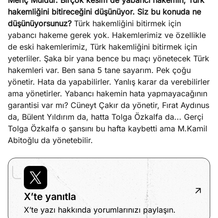
Meriç Müldür. Birçok kesim de yabancı hakemin, Türk
hakemliğini bitireceğini düşünüyor. Siz bu konuda ne
düşünüyorsunuz?
Türk hakemliğini bitirmek için
yabancı hakeme gerek yok. Hakemlerimiz ve özellikle
de eski hakemlerimiz, Türk hakemliğini bitirmek için
yeterliler. Şaka bir yana bence bu maçı yönetecek Türk
hakemleri var. Ben sana 5 tane sayarım. Pek çoğu
yönetir. Hata da yapabilirler. Yanlış karar da verebilirler
ama yönetirler. Yabancı hakemin hata yapmayacağının
garantisi var mı? Cüneyt Çakır da yönetir, Fırat Aydınus
da, Bülent Yıldırım da, hatta Tolga Özkalfa da... Gerçi
Tolga Özkalfa o şansını bu hafta kaybetti ama M.Kamil
Abitoğlu da yönetebilir.
X’te yanıtla
X’te yazı hakkında yorumlarınızı paylaşın.