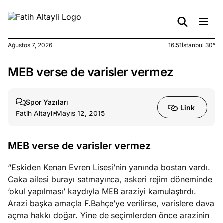
Ağustos 7, 2026
16:51
İstanbul 30°
MEB verse de varisler vermez
e
Ağustos
ları
7, 2026
yanın kirli
Spor Yazıları
Link
cirinde
Fatih Altaylı
Mayıs 12, 2015
a kimler
?
MEB verse de varisler vermez
e
Ağustos
“Eskiden Kenan Evren Lisesi’nin yanında bostan vardı.
ları
6, 2026
Caka ailesi burayı satmayınca, askeri rejim döneminde
le yasalar
‘okul yapılması’ kaydıyla MEB araziyi kamulaştırdı.
eranduma
Arazi başka amaçla F.Bahçe’ye verilirse, varislere dava
mez
açma hakkı doğar. Yine de seçimlerden önce arazinin