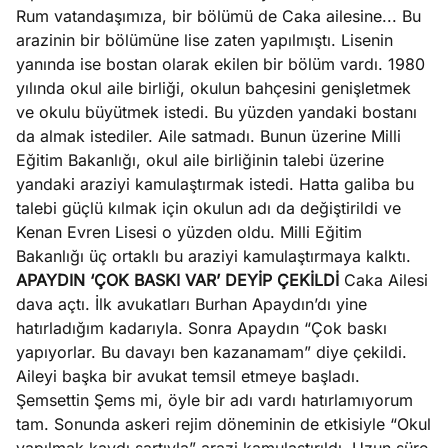
Rum vatandaşımıza, bir bölümü de Caka ailesine... Bu
arazinin bir bölümüne lise zaten yapılmıştı. Lisenin
yanında ise bostan olarak ekilen bir bölüm vardı. 1980
yılında okul aile birliği, okulun bahçesini genişletmek
ve okulu büyütmek istedi. Bu yüzden yandaki bostanı
da almak istediler. Aile satmadı. Bunun üzerine Milli
Eğitim Bakanlığı, okul aile birliğinin talebi üzerine
yandaki araziyi kamulaştırmak istedi. Hatta galiba bu
talebi güçlü kılmak için okulun adı da değiştirildi ve
Kenan Evren Lisesi o yüzden oldu. Milli Eğitim
Bakanlığı üç ortaklı bu araziyi kamulaştırmaya kalktı.
APAYDIN ‘ÇOK BASKI VAR’ DEYİP ÇEKİLDİ
Caka Ailesi
dava açtı. İlk avukatları Burhan Apaydın’dı yine
hatırladığım kadarıyla. Sonra Apaydın “Çok baskı
yapıyorlar. Bu davayı ben kazanamam” diye çekildi.
Aileyi başka bir avukat temsil etmeye başladı.
Şemsettin Şems mi, öyle bir adı vardı hatırlamıyorum
tam. Sonunda askeri rejim döneminin de etkisiyle “Okul