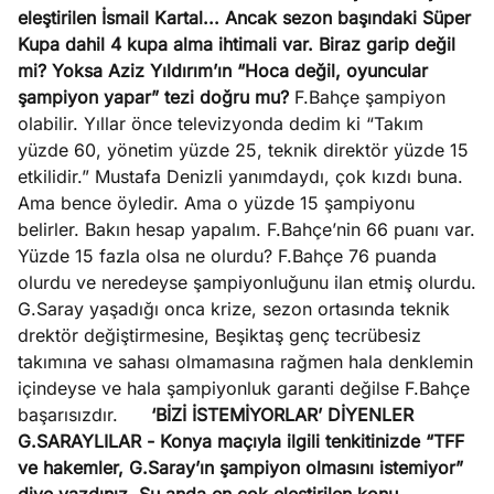
eleştirilen İsmail Kartal... Ancak sezon başındaki Süper
Kupa dahil 4 kupa alma ihtimali var. Biraz garip değil
mi? Yoksa Aziz Yıldırım’ın “Hoca değil, oyuncular
şampiyon yapar” tezi doğru mu?
F.Bahçe şampiyon
olabilir. Yıllar önce televizyonda dedim ki “Takım
yüzde 60, yönetim yüzde 25, teknik direktör yüzde 15
etkilidir.” Mustafa Denizli yanımdaydı, çok kızdı buna.
Ama bence öyledir. Ama o yüzde 15 şampiyonu
belirler. Bakın hesap yapalım. F.Bahçe’nin 66 puanı var.
Yüzde 15 fazla olsa ne olurdu? F.Bahçe 76 puanda
olurdu ve neredeyse şampiyonluğunu ilan etmiş olurdu.
G.Saray yaşadığı onca krize, sezon ortasında teknik
drektör değiştirmesine, Beşiktaş genç tecrübesiz
takımına ve sahası olmamasına rağmen hala denklemin
içindeyse ve hala şampiyonluk garanti değilse F.Bahçe
başarısızdır.
‘BİZİ İSTEMİYORLAR’ DİYENLER
G.SARAYLILAR
- Konya maçıyla ilgili tenkitinizde “TFF
ve hakemler, G.Saray’ın şampiyon olmasını istemiyor”