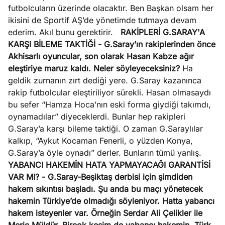
futbolcuların üzerinde olacaktır. Ben Başkan olsam her
ikisini de Sportif AŞ’de yönetimde tutmaya devam
ederim. Akıl bunu gerektirir.
RAKİPLERİ G.SARAY'A
KARŞI BİLEME TAKTİĞİ
- G.Saray’ın rakiplerinden önce
Akhisarlı oyuncular, son olarak Hasan Kabze ağır
eleştiriye maruz kaldı. Neler söyleyeceksiniz?
Ha
geldik zurnanın zırt dediği yere. G.Saray kazanınca
rakip futbolcular eleştiriliyor sürekli. Hasan olmasaydı
bu sefer “Hamza Hoca’nın eski forma giydiği takımdı,
oynamadılar” diyeceklerdi. Bunlar hep rakipleri
G.Saray’a karşı bileme taktiği. O zaman G.Saraylılar
kalkıp, “Aykut Kocaman Fenerli, o yüzden Konya,
G.Saray’a öyle oynadı” derler. Bunların tümü yanlış.
YABANCI HAKEMİN HATA YAPMAYACAĞI GARANTİSİ
VAR MI?
- G.Saray-Beşiktaş derbisi için şimdiden
hakem sıkıntısı başladı. Şu anda bu maçı yönetecek
hakemin Türkiye’de olmadığı söyleniyor. Hatta yabancı
hakem isteyenler var. Örneğin Serdar Ali Çelikler ile