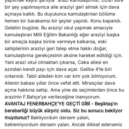
yapılmak kaydı şartıyla” arazi kamulaştırıldı. Uzun süre
bir şey yapılmayınca aile araziyi geri almak için dava
açmaya kalktı. Bu duyulunca kamulaştırılan bölüme
hemen bir barakamsı bir şeyler yapıldı. Konu kapandı.
Gelelim bugüne. Bu araziyi okul yapmak amacıyla
kamulaştıran Milli Eğitim Bakanlığı eğer araziyi başka
bir amaçla başka birine vermeye kalkarsa, eski
sahiplerinin araziyi geri talep etme hakkı doğar,
kamulaştırma gerekçesinin aksine hareket edildiği için.
Yani arazi okul olmaktan çıkarsa, Caka ailesi en
azından kendi payı için dava açar. Galiba 4’te biri
onlarındı. Tabii aileden kim var kim yok bilmiyorum.
Ailenin babası yıllar önce vefat etti. Mirasçılar dava
açma hakkına sahip. Ama yine de seçimlerden önce bu
arazinin F.Bahçe’ye verileceğine inanıyorum.
AVANTAJ FENERBAHÇE’YE GEÇTİ GİBİ
- Beşiktaş’ın
beraberliği büyük sürpriz oldu. Siz bu sonucu bekliyor
muydunuz?
Bekliyordum dersem yalan,
beklemiyordum dersem yalan. Ancak dikkat ederseniz