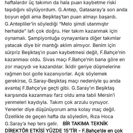
haftalardır üç takımın da hala puan kaybetme riski
taşıdığını söylüyordum. G.Antep, Gatasaray’a son anda
boyun eğdi ama Beşiktaş’tan puan almayı başardı.
G.Antepliler’in söylediği “Melo şimdi utanmıştır
herhalde” lafı çok doğru. Her takım kazanmak için
oynamalı. Şampiyonluğa oynayanlara diğer takımlar
yatacak diye bir mantığı aklım almıyor. Benim için
sürpriz Beşiktaş’ın puan kaybetmesi değil, F.Bahçe’nin
kazanması oldu. Sivas maçı F.Bahçe’nin bana göre en
zor maçıydı ve kazandılar. İkidir geriye düşmelerine
rağmen bol golle kazanıyorlar. Açık söylemek
gerekirse, G.Saray-Beşiktaş maçı nedeniyle şu anda
avantaj F.Bahçe’ye geçti gibi. G.Saray’ın Beşiktaş
karşısında kazanması farz oldu ama tabii Mersin’i
yenmeleri kaydıyla. Takım çok arzulu oynuyor.
Yenerler diye düşünüyorum ama kolay maç değil.
Özellikle de geçen hafta da söyledim, Rıza Hoca
G.Saray’a hep ters gelir.
BİR TAKIMA TEKNİK
DİREKTÖR ETKİSİ YÜZDE 15’TİR
- F.Bahçe’de en çok