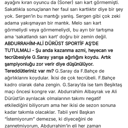
ayağını kıran oyuncu da (Soner) sarı kart görmemişti.
Sakatlıkla sonuçlanan her faul sarı kartlıktır diye bir şey
yok. Sergen’in bu mantığı yanlış. Sergen gibi çok zeki
adama yakışmayan bir mantık. Melo sarı kart
görmeliydi veya görmemeliydi, bu ayrı bir tartışma
ama ‘sakatlandı sarı kart’ doğru bir zemin değil.
ABDURRAHİM-ALİ DÜRÜST SPORTİF AŞ’DE
TUTULMALI
- Şu anda kazanma azmi, heyecan ve
tecrübesiyle G.Saray yarışa ağırlığını koydu. Artık
şampiyonluğu zor verir diye düşünülüyor.
Tereddütleriniz var mı?
G.Saray da F.Bahçe de
ağırlıklarını koydular. İkisi de çok tecrübeli. F.Bahçe
kadro olarak daha zengin. G.Saray’da ise tam Beşiktaş
maçı öncesi kongre var. Abdurrahim Albayrak ve Ali
Dürüst’ün ayrılacak olmalarının takımı negatif
etkilediğini biliyorum ama her ikisi de sezon sonuna
kadar takımla olacaklar. Tabii yeni Başkan
“İstemiyorum” demezse, ki diyeceğini de
zannetmiyorum, Abdurrahim’in eli her zaman