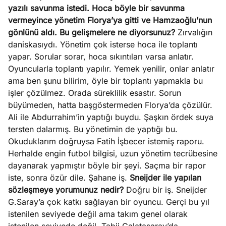
yazılı savunma istedi. Hoca böyle bir savunma
vermeyince yönetim Florya’ya gitti ve Hamzaoğlu’nun
gönlünü aldı. Bu gelişmelere ne diyorsunuz?
Zırvalığın
daniskasıydı. Yönetim çok isterse hoca ile toplantı
yapar. Sorular sorar, hoca sıkıntıları varsa anlatır.
Oyuncularla toplantı yapılır. Yemek yenilir, onlar anlatır
ama ben şunu bilirim, öyle bir toplantı yapmakla bu
işler çözülmez. Orada süreklilik esastır. Sorun
büyümeden, hatta başgöstermeden Florya’da çözülür.
Ali ile Abdurrahim’in yaptığı buydu. Şaşkın ördek suya
tersten dalarmış. Bu yönetimin de yaptığı bu.
Okuduklarım doğruysa Fatih İşbecer istemiş raporu.
Herhalde engin futbol bilgisi, uzun yönetim tecrübesine
dayanarak yapmıştır böyle bir şeyi. Saçma bir rapor
iste, sonra özür dile. Şahane iş.
Sneijder ile yapılan
sözleşmeye yorumunuz nedir?
Doğru bir iş. Sneijder
G.Saray’a çok katkı sağlayan bir oyuncu. Gerçi bu yıl
istenilen seviyede değil ama takım genel olarak