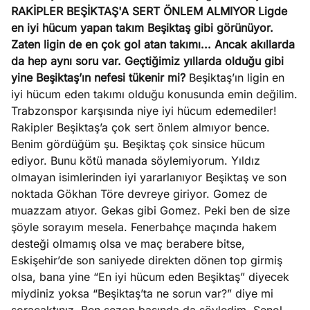
RAKİPLER BEŞİKTAŞ'A SERT ÖNLEM ALMIYOR
Ligde
en iyi hücum yapan takım Beşiktaş gibi görünüyor.
Zaten ligin de en çok gol atan takımı... Ancak akıllarda
da hep aynı soru var. Geçtiğimiz yıllarda olduğu gibi
yine Beşiktaş’ın nefesi tükenir mi?
Beşiktaş’ın ligin en
iyi hücum eden takımı olduğu konusunda emin değilim.
Trabzonspor karşısında niye iyi hücum edemediler!
Rakipler Beşiktaş’a çok sert önlem almıyor bence.
Benim gördüğüm şu. Beşiktaş çok sinsice hücum
ediyor. Bunu kötü manada söylemiyorum. Yıldız
olmayan isimlerinden iyi yararlanıyor Beşiktaş ve son
noktada Gökhan Töre devreye giriyor. Gomez de
muazzam atıyor. Gekas gibi Gomez. Peki ben de size
şöyle sorayım mesela. Fenerbahçe maçında hakem
desteği olmamış olsa ve maç berabere bitse,
Eskişehir’de son saniyede direkten dönen top girmiş
olsa, bana yine “En iyi hücum eden Beşiktaş” diyecek
miydiniz yoksa “Beşiktaş’ta ne sorun var?” diye mi