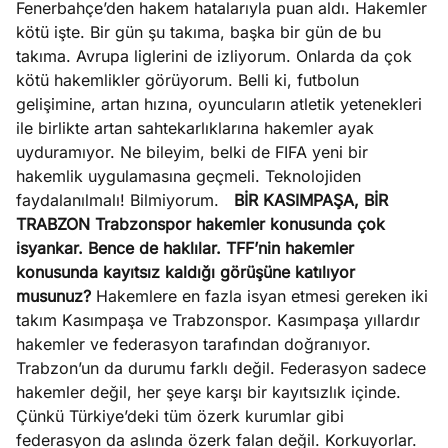
Fenerbahçe’den hakem hatalarıyla puan aldı. Hakemler
kötü işte. Bir gün şu takıma, başka bir gün de bu
takıma. Avrupa liglerini de izliyorum. Onlarda da çok
kötü hakemlikler görüyorum. Belli ki, futbolun
gelişimine, artan hızına, oyuncuların atletik yetenekleri
ile birlikte artan sahtekarlıklarına hakemler ayak
uyduramıyor. Ne bileyim, belki de FIFA yeni bir
hakemlik uygulamasına geçmeli. Teknolojiden
faydalanılmalı! Bilmiyorum.
BİR KASIMPAŞA, BİR
TRABZON Trabzonspor hakemler konusunda çok
isyankar. Bence de haklılar. TFF’nin hakemler
konusunda kayıtsız kaldığı görüşüne katılıyor
musunuz?
Hakemlere en fazla isyan etmesi gereken iki
takım Kasımpaşa ve Trabzonspor. Kasımpaşa yıllardır
hakemler ve federasyon tarafından doğranıyor.
Trabzon’un da durumu farklı değil. Federasyon sadece
hakemler değil, her şeye karşı bir kayıtsızlık içinde.
Çünkü Türkiye’deki tüm özerk kurumlar gibi
federasyon da aslında özerk falan değil. Korkuyorlar.