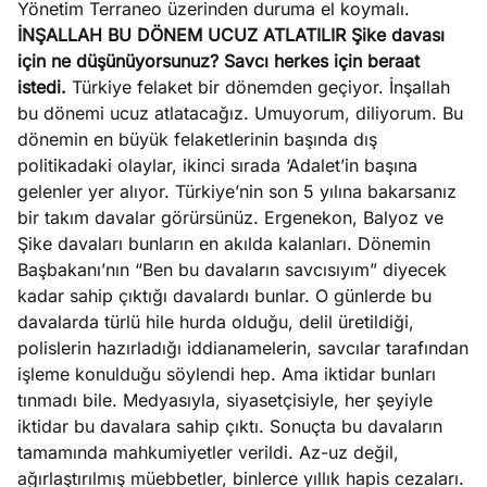
Yönetim Terraneo üzerinden duruma el koymalı.
İNŞALLAH BU DÖNEM UCUZ ATLATILIR
Şike davası
için ne düşünüyorsunuz? Savcı herkes için beraat
istedi.
Türkiye felaket bir dönemden geçiyor. İnşallah
bu dönemi ucuz atlatacağız. Umuyorum, diliyorum. Bu
dönemin en büyük felaketlerinin başında dış
politikadaki olaylar, ikinci sırada ‘Adalet’in başına
gelenler yer alıyor. Türkiye’nin son 5 yılına bakarsanız
bir takım davalar görürsünüz. Ergenekon, Balyoz ve
Şike davaları bunların en akılda kalanları. Dönemin
Başbakanı’nın “Ben bu davaların savcısıyım” diyecek
kadar sahip çıktığı davalardı bunlar. O günlerde bu
davalarda türlü hile hurda olduğu, delil üretildiği,
polislerin hazırladığı iddianamelerin, savcılar tarafından
işleme konulduğu söylendi hep. Ama iktidar bunları
tınmadı bile. Medyasıyla, siyasetçisiyle, her şeyiyle
iktidar bu davalara sahip çıktı. Sonuçta bu davaların
tamamında mahkumiyetler verildi. Az-uz değil,
ağırlaştırılmış müebbetler, binlerce yıllık hapis cezaları.