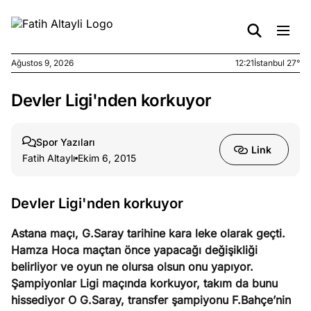
Ağustos 9, 2026
12:21
İstanbul 27°
Devler Ligi'nden korkuyor
e
Ağustos
ları
9, 2026
K’un
Spor Yazıları
Link
katı
Fatih Altaylı
Ekim 6, 2015
ngü:
ekkilim
afçı değil
Devler Ligi'nden korkuyor
Astana maçı, G.Saray tarihine kara leke olarak geçti.
e
Ağustos
Hamza Hoca maçtan önce yapacağı değişikliği
ları
7, 2026
belirliyor ve oyun ne olursa olsun onu yapıyor.
yanın kirli
Şampiyonlar Ligi maçında korkuyor, takım da bunu
cirinde
hissediyor
O G.Saray, transfer şampiyonu F.Bahçe’nin
a kimler