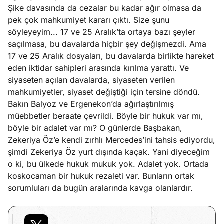
Şike davasında da cezalar bu kadar ağır olmasa da
pek çok mahkumiyet kararı çıktı. Size şunu
söyleyeyim... 17 ve 25 Aralık’ta ortaya bazı şeyler
saçılmasa, bu davalarda hiçbir şey değişmezdi. Ama
17 ve 25 Aralık dosyaları, bu davalarda birlikte hareket
eden iktidar sahipleri arasında kırılma yarattı. Ve
siyaseten açılan davalarda, siyaseten verilen
mahkumiyetler, siyaset değiştiği için tersine döndü.
Bakın Balyoz ve Ergenekon’da ağırlaştırılmış
müebbetler beraate çevrildi. Böyle bir hukuk var mı,
böyle bir adalet var mı? O günlerde Başbakan,
Zekeriya Öz’e kendi zırhlı Mercedes’ini tahsis ediyordu,
şimdi Zekeriya Öz yurt dışında kaçak. Yani diyeceğim
o ki, bu ülkede hukuk mukuk yok. Adalet yok. Ortada
koskocaman bir hukuk rezaleti var. Bunların ortak
sorumluları da bugün aralarında kavga olanlardır.