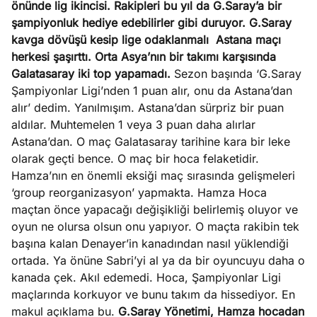
önünde lig ikincisi. Rakipleri bu yıl da G.Saray’a bir
?
şampiyonluk hediye edebilirler gibi duruyor. G.Saray
kavga dövüşü kesip lige odaklanmalı
Astana maçı
e
Ağustos
herkesi şaşırttı. Orta Asya’nın bir takımı karşısında
ları
6, 2026
Galatasaray iki top yapamadı.
Sezon başında ‘G.Saray
le yasalar
Şampiyonlar Ligi’nden 1 puan alır, onu da Astana’dan
Köşe
Spor
Otomob
eranduma
alır’ dedim. Yanılmışım. Astana’dan sürpriz bir puan
Yazıları
Yazıları
Yazıları
mez
aldılar. Muhtemelen 1 veya 3 puan daha alırlar
Astana’dan. O maç Galatasaray tarihine kara bir leke
olarak geçti bence. O maç bir hoca felaketidir.
Hamza’nın en önemli eksiği maç sırasında gelişmeleri
‘group reorganizasyon’ yapmakta. Hamza Hoca
maçtan önce yapacağı değişikliği belirlemiş oluyor ve
oyun ne olursa olsun onu yapıyor. O maçta rakibin tek
başına kalan Denayer’in kanadından nasıl yüklendiği
ortada. Ya önüne Sabri’yi al ya da bir oyuncuyu daha o
kanada çek. Akıl edemedi. Hoca, Şampiyonlar Ligi
maçlarında korkuyor ve bunu takım da hissediyor. En
makul açıklama bu.
G.Saray Yönetimi, Hamza hocadan