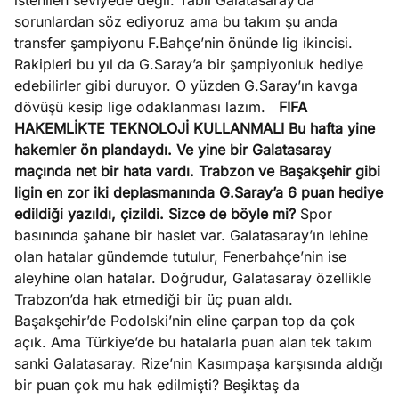
istenilen seviyede değil. Tabii Galatasaray’da
sorunlardan söz ediyoruz ama bu takım şu anda
transfer şampiyonu F.Bahçe’nin önünde lig ikincisi.
Rakipleri bu yıl da G.Saray’a bir şampiyonluk hediye
edebilirler gibi duruyor. O yüzden G.Saray’ın kavga
dövüşü kesip lige odaklanması lazım.
FIFA
HAKEMLİKTE TEKNOLOJİ KULLANMALI
Bu hafta yine
hakemler ön plandaydı. Ve yine bir Galatasaray
maçında net bir hata vardı. Trabzon ve Başakşehir gibi
ligin en zor iki deplasmanında G.Saray’a 6 puan hediye
edildiği yazıldı, çizildi. Sizce de böyle mi?
Spor
basınında şahane bir haslet var. Galatasaray’ın lehine
olan hatalar gündemde tutulur, Fenerbahçe’nin ise
aleyhine olan hatalar. Doğrudur, Galatasaray özellikle
Trabzon’da hak etmediği bir üç puan aldı.
Başakşehir’de Podolski’nin eline çarpan top da çok
açık. Ama Türkiye’de bu hatalarla puan alan tek takım
sanki Galatasaray. Rize’nin Kasımpaşa karşısında aldığı
bir puan çok mu hak edilmişti? Beşiktaş da