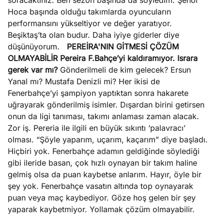
soracaktınız. Ben sezon başında da söyledim. Şenol
Hoca başında olduğu takımlarda oyuncuların
performansını yükseltiyor ve değer yaratıyor.
Beşiktaş’ta olan budur. Daha iyiye giderler diye
düşünüyorum.
PEREİRA'NIN GİTMESİ ÇÖZÜM
OLMAYABİLİR
Pereira F.Bahçe’yi kaldıramıyor. Israra
gerek var mı?
Gönderilmeli de kim gelecek? Ersun
Yanal mı? Mustafa Denizli mi? Her ikisi de
Fenerbahçe’yi şampiyon yaptıktan sonra hakarete
uğrayarak gönderilmiş isimler. Dışardan birini getirsen
onun da ligi tanıması, takımı anlaması zaman alacak.
Zor iş. Pereria ile ilgili en büyük sıkıntı ‘palavracı’
olması. “Şöyle yaparım, uçarım, kaçarım” diye başladı.
Hiçbiri yok. Fenerbahçe adamın geldiğinde söylediği
gibi ileride basan, çok hızlı oynayan bir takım haline
gelmiş olsa da puan kaybetse anlarım. Hayır, öyle bir
şey yok. Fenerbahçe vasatın altında top oynayarak
puan veya maç kaybediyor. Göze hoş gelen bir şey
yaparak kaybetmiyor. Yollamak çözüm olmayabilir.