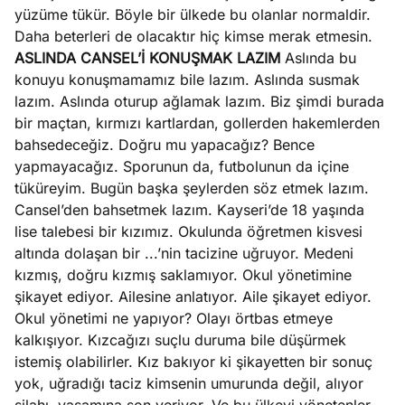
yüzüme tükür. Böyle bir ülkede bu olanlar normaldir.
Daha beterleri de olacaktır hiç kimse merak etmesin.
ASLINDA CANSEL’İ KONUŞMAK LAZIM
Aslında bu
konuyu konuşmamamız bile lazım. Aslında susmak
lazım. Aslında oturup ağlamak lazım. Biz şimdi burada
bir maçtan, kırmızı kartlardan, gollerden hakemlerden
bahsedeceğiz. Doğru mu yapacağız? Bence
yapmayacağız. Sporunun da, futbolunun da içine
tüküreyim. Bugün başka şeylerden söz etmek lazım.
Cansel’den bahsetmek lazım. Kayseri’de 18 yaşında
lise talebesi bir kızımız. Okulunda öğretmen kisvesi
altında dolaşan bir ...’nin tacizine uğruyor. Medeni
kızmış, doğru kızmış saklamıyor. Okul yönetimine
şikayet ediyor. Ailesine anlatıyor. Aile şikayet ediyor.
Okul yönetimi ne yapıyor? Olayı örtbas etmeye
kalkışıyor. Kızcağızı suçlu duruma bile düşürmek
istemiş olabilirler. Kız bakıyor ki şikayetten bir sonuç
yok, uğradığı taciz kimsenin umurunda değil, alıyor