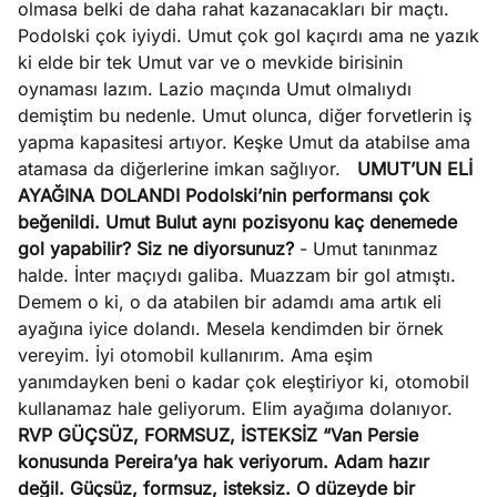
olmasa belki de daha rahat kazanacakları bir maçtı.
Podolski çok iyiydi. Umut çok gol kaçırdı ama ne yazık
ki elde bir tek Umut var ve o mevkide birisinin
oynaması lazım. Lazio maçında Umut olmalıydı
demiştim bu nedenle. Umut olunca, diğer forvetlerin iş
yapma kapasitesi artıyor. Keşke Umut da atabilse ama
atamasa da diğerlerine imkan sağlıyor.
UMUT’UN ELİ
AYAĞINA DOLANDI
Podolski’nin performansı çok
beğenildi. Umut Bulut aynı pozisyonu kaç denemede
gol yapabilir? Siz ne diyorsunuz?
- Umut tanınmaz
halde. İnter maçıydı galiba. Muazzam bir gol atmıştı.
Demem o ki, o da atabilen bir adamdı ama artık eli
ayağına iyice dolandı. Mesela kendimden bir örnek
vereyim. İyi otomobil kullanırım. Ama eşim
yanımdayken beni o kadar çok eleştiriyor ki, otomobil
kullanamaz hale geliyorum. Elim ayağıma dolanıyor.
RVP GÜÇSÜZ, FORMSUZ, İSTEKSİZ
“Van Persie
konusunda Pereira’ya hak veriyorum. Adam hazır
değil. Güçsüz, formsuz, isteksiz. O düzeyde bir