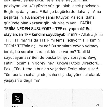
bakmayın, şanssızlıktı. Neler neler kaçtı! 11 net
pozisyon var. 4’ü yüzde yüz gol olabilecek pozisyon.
Beşiktaş da iyi ama F.Bahçe bugünlerde daha iyi. Ama
Beşiktaş’ın, F.Bahçe’ye şansı tutuyor. Kalecisi daha
gününde olan kazanır gibi bir hissim var.
FATİH
TERİM NEDEN SUSUYOR?
- TFF ne yapmalı? Bu
olaylardan TFF kendini soyutlayabilir mi?
- Allah aşkına
TFF, TFF mi? Ya da TFF kimi temsil ediyor? TFF kimin
TFF’si? TFF’nin açılımı ne? Bu sorulara cevap vermeyi
bırak, bu soruları soracak kimse var mı? Tabii ki
soyutlayamaz? Ben de başka bir şey sorayım. Sevgili
Fatih Hocamız’ın görevi ne? Türkiye Futbol Direktörü...
Peki, Türk futbolu bunları yaşarken Terim niye susar!
Tüm bunları saha içinde, saha dışında, yönetici olarak
yaşayan o değil mi?