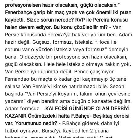
profesyonelsen hazır olacaksın, güçlü olacaksın.”
Fenerbahçe garip bir maç yaptı ve çok önemli iki puan
kaybetti. Sizce sorun nerede? RVP ile Pereira konusu
halen devam ediyor. Bu konu çözülebilir mi?
- Van
Persie konusunda Pereira’ya hak veriyorum ben. Adam
hazır değil. Güçsüz, formsuz, isteksiz. “Hoca ile
sorunu var o yüzden isteksiz veya formsuz” demeyin
bana. O düzeyde bir profesyonelsen hazır olacaksın,
güçlü olacaksın. Hele hele isteksiz olmaya hakkın yok.
Van Persie iyi durumda değil. Bence çalışmıyor.
Fernandao bu maçta o kadar gol kaçırmayıp üç tane
sallasa Van Persie’yi kimse hatırlamazdı bile. Sezon
başında “Van Persie’yi koyarım, takımı onun çevresine
yazarım” diyen bendim ama bugün o kanaatte değilim.
Adam formsuz.
KALECİSİ GÜNÜNDE OLAN DERBİYİ
KAZANIR
Önümüzdeki hafta F.Bahçe- Beşiktaş derbisi
var. Yorumunuz nedir?
- F.Bahçe giderek daha iyi
futbol oynuyor. Bursa’ya kaybedilen 2 puana