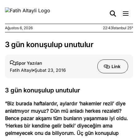
Ağustos 6, 2026
22:43
İstanbul 25°
3 gün konuşulup unutulur
e
Ağustos
ları
6, 2026
le yasalar
Spor Yazıları
Link
eranduma
Fatih Altaylı
Şubat 23, 2016
mez
3 gün konuşulup unutulur
e
Ağustos
ları
5, 2026
“Biz burada haftalardır, aylardır ‘hakemler rezil’ diye
nca stok
anlatmıyor muyuz? Dün mü anladı herkes rezaleti?
sı caiz
Bence pazar akşamı tüm bunların yaşanması iyi oldu.
ir!
‘Herkes bir kendine gelir belki’ diyeceğim ama
gelmeyecek onu da biliyorum. Üç gün konuşulup
e
Ağustos