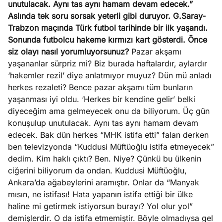
unutulacak. Aynı tas aynı hamam devam edecek.”
ları
4, 2026
Aslında tek soru sorsak yeterli gibi duruyor. G.Saray-
kiye’den
Trabzon maçında Türk futbol tarihinde bir ilk yaşandı.
e umutlu
Sonunda futbolcu hakeme kırmızı kart gösterdi. Önce
duğumu
siz olayı nasıl yorumluyorsunuz?
Pazar akşamı
Köşe
Spor
Otomob
mek ister
yaşananlar sürpriz mi? Biz burada haftalardır, aylardır
Yazıları
Yazıları
Yazıları
iniz?
‘hakemler rezil’ diye anlatmıyor muyuz? Dün mü anladı
herkes rezaleti? Bence pazar akşamı tüm bunların
yaşanması iyi oldu. ‘Herkes bir kendine gelir’ belki
diyeceğim ama gelmeyecek onu da biliyorum. Üç gün
konuşulup unutulacak. Aynı tas aynı hamam devam
edecek. Bak dün herkes “MHK istifa etti” falan derken
ben televizyonda “Kuddusi Müftüoğlu istifa etmeyecek”
dedim. Kim haklı çıktı? Ben. Niye? Çünkü bu ülkenin
ciğerini biliyorum da ondan. Kuddusi Müftüoğlu,
Ankara’da ağabeylerini aramıştır. Onlar da “Manyak
mısın, ne istifası! Hata yapanın istifa ettiği bir ülke
haline mi getirmek istiyorsun burayı? Yol olur yol”
demişlerdir. O da istifa etmemiştir. Böyle olmadıysa gel