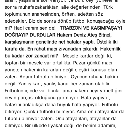
silahı, yaşamına son veriyor. Ve bu ülkeyi yönetenler
sonra muhafazakarlıktan, aile değerlerinden, Türk
toplumunun ananesinden, örften, adetten söz
edecekler. Biz de sonra dönüp futbol konuşacağız öyle
mi? Hadi canım sen de!
TRABZON VE KASIMPAŞA’YI
DOĞRAYIP DURDULAR
Hakem Deniz Ateş Bitnel,
karşılaşmanın genelinde net hatalar yaptı. Üstelik iki
tarafa da. En rahat maçı zıvanadan çıkardı. Hakemlik
bu kadar zor zanaat mi?
- Mesele kartlar değil ki,
toptan bir mesele var ortalıkta. Pazar günkü maçı
yöneten hakemin kararları değil eleştiri konusu olan
zaten. Adam futbolu bilmiyor. Oyunun ruhuna hakim
değil. Yanlış kart, yanlış karar her zaman olabilir.
Futbolun içinde var bunlar ama hakem neyi yönettiğini,
neyin parçası olduğunu görmüyor. Hata yapıyor,
hatasını anladıkça daha büyük hata yapıyor. Futbolu
bitiriyor. Çünkü futbolu bilmiyor. Ama onu atayanlar da
futbolu bilmiyor zaten. Onu atayanları, atayanlar da
bilmiyor. Bir ülkede liyakat değil de benim adamım,