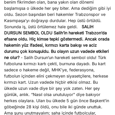
benim fikrimden olan, bana yakın olan dönemi
başlamışsa o ülkede her şey biter. Ama dediğim gibi iyi
oldu. Sezon başından beri hakemler Trabzonspor ve
Kasımpaşa’yı doğrayıp durdular. Hep üstü örtüldü.
Sonunda iş, üstü örtülemez hale geldi.
SALiH
DURSUN SEMBOL OLDU
Salih’in hareketi Trabzon’da
efsane oldu. Hiç kimse tepki göstermedi. Ancak orada
hakemin yüz ifadesi, kırmızı karta bakışı ve aciz
durumu çok konuşuldu. Bu olayın uzun vadede etkileri
ne olur?
- Salih Dursun’un hareketi sembol oldu! Türk
futboluna kırmızı kartı çekti, burnuna dayadı. Bu kart
sadece o hakeme değil, MHK’ye, federasyona,
futbolun içinden elini çekmeyen siyasetçilere, herkese
kırmızı kart. Uzun vadede hiçbir etkisi olmaz. Bu
ülkede uzun vade diye bir şey yok zaten. Her şey
günlük, anlık. “Nasıl olsa unutuluyor” diye bakıyor
herkes olaylara. Ulan bu ülkede 5 gün önce Başkent’in
göbeğinde 28 kişi öldü, onu bile iki günde unuttuk.
Ama şunu unutmayalım; saha içinde futbolcular,