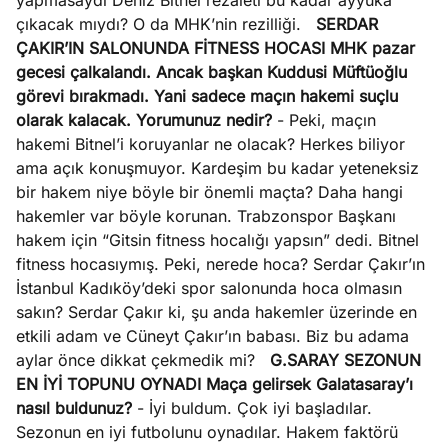
yapmasaydı Deniz Bitnel rezaleti bu kadar ayyuka
çıkacak mıydı? O da MHK’nin rezilliği.
SERDAR
ÇAKIR’IN SALONUNDA FİTNESS HOCASI
MHK pazar
gecesi çalkalandı. Ancak başkan Kuddusi Müftüoğlu
görevi bırakmadı. Yani sadece maçın hakemi suçlu
olarak kalacak. Yorumunuz nedir?
- Peki, maçın
hakemi Bitnel’i koruyanlar ne olacak? Herkes biliyor
ama açık konuşmuyor. Kardeşim bu kadar yeteneksiz
bir hakem niye böyle bir önemli maçta? Daha hangi
hakemler var böyle korunan. Trabzonspor Başkanı
hakem için “Gitsin fitness hocalığı yapsın” dedi. Bitnel
fitness hocasıymış. Peki, nerede hoca? Serdar Çakır’ın
İstanbul Kadıköy’deki spor salonunda hoca olmasın
sakın? Serdar Çakır ki, şu anda hakemler üzerinde en
etkili adam ve Cüneyt Çakır’ın babası. Biz bu adama
aylar önce dikkat çekmedik mi?
G.SARAY SEZONUN
EN İYİ TOPUNU OYNADI
Maça gelirsek Galatasaray’ı
nasıl buldunuz?
- İyi buldum. Çok iyi başladılar.
Sezonun en iyi futbolunu oynadılar. Hakem faktörü