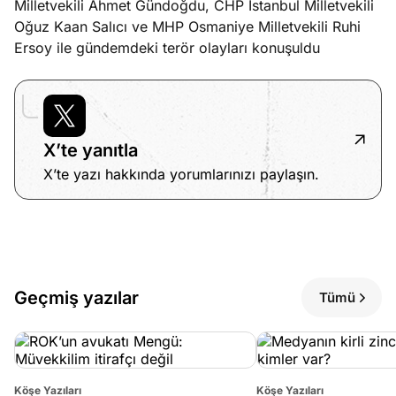
Milletvekili Ahmet Gündoğdu, CHP İstanbul Milletvekili
?
Oğuz Kaan Salıcı ve MHP Osmaniye Milletvekili Ruhi
Ersoy ile gündemdeki terör olayları konuşuldu
e
Ağustos
ları
6, 2026
le yasalar
Köşe
Spor
Otomob
eranduma
Yazıları
Yazıları
Yazıları
mez
X’te yanıtla
X’te yazı hakkında yorumlarınızı paylaşın.
Geçmiş yazılar
Tümü
Köşe Yazıları
Köşe Yazıları