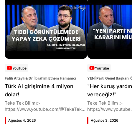
YouTube
YouTube
Fatih Altaylı & Dr. İbrahim Ethem Hamamcı
YENİ Parti Genel Başkanı 
Altaylı
Türk AI girişimine 4 milyon
"Her kuruş yardı
dolar!
vereceğiz!"
Teke Tek Bilim ▷
Teke Tek Bilim ▷
https://www.youtube.com/@TekeTekBil
https://www.youtube
im 00:00 Giriş 01:51 İbrahim Ethem
im 00:00 Giriş 01:58 Butlan kararı 05:58
Ağustos 4, 2026
Ağustos 3, 2026
Hamamcı kimdir ve akademik
Butlan kararı kimin m
çalışmaları neler? 10:54 Kendi
Kılıçdaroğlu bu günler