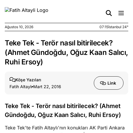
Ağustos 10, 2026
07:15
İstanbul 24°
Teke Tek - Terör nasıl bitirilecek?
e
Ağustos
ları
9, 2026
(Ahmet Gündoğdu, Oğuz Kaan Salıcı,
K’un
Ruhi Ersoy)
katı
ngü:
ekkilim
Köşe Yazıları
Link
afçı değil
Fatih Altaylı
Mart 22, 2016
e
Ağustos
Teke Tek - Terör nasıl bitirilecek? (Ahmet
ları
7, 2026
Gündoğdu, Oğuz Kaan Salıcı, Ruhi Ersoy)
yanın kirli
cirinde
Teke Tek'te Fatih Altaylı'nın konukları AK Parti Ankara
a kimler