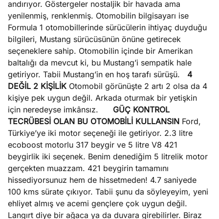
andırıyor. Göstergeler nostaljik bir havada ama
yenilenmiş, renklenmiş. Otomobilin bilgisayarı ise
Formula 1 otomobillerinde sürücülerin ihtiyaç duyduğu
bilgileri, Mustang sürücüsünün önüne getirecek
seçeneklere sahip. Otomobilin içinde bir Amerikan
baltalığı da mevcut ki, bu Mustang’i sempatik hale
getiriyor. Tabii Mustang’in en hoş tarafı sürüşü.
4
DEĞİL 2 KİŞİLİK
Otomobil görünüşte 2 artı 2 olsa da 4
kişiye pek uygun değil. Arkada oturmak bir yetişkin
için neredeyse imkânsız.
GÜÇ KONTROL
TECRÜBESİ OLAN BU OTOMOBİLİ KULLANSIN
Ford,
Türkiye’ye iki motor seçeneği ile getiriyor. 2.3 litre
ecoboost motorlu 317 beygir ve 5 litre V8 421
beygirlik iki seçenek. Benim denediğim 5 litrelik motor
gerçekten muazzam. 421 beygirin tamamını
hissediyorsunuz hem de hissetmeden! 4.7 saniyede
100 kms sürate çıkıyor. Tabii şunu da söyleyeyim, yeni
ehliyet almış ve acemi gençlere çok uygun değil.
Langırt diye bir ağaca ya da duvara girebilirler. Biraz