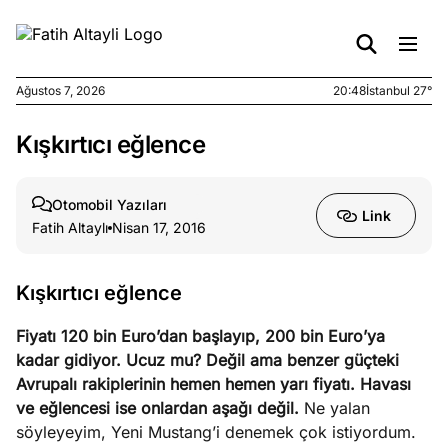
Ağustos 7, 2026
20:48
İstanbul 27°
Kışkırtıcı eğlence
e
Ağustos
ları
7, 2026
yanın kirli
Otomobil Yazıları
Link
cirinde
Fatih Altaylı
Nisan 17, 2016
a kimler
?
Kışkırtıcı eğlence
e
Ağustos
Fiyatı 120 bin Euro’dan başlayıp, 200 bin Euro’ya
ları
6, 2026
kadar gidiyor. Ucuz mu? Değil ama benzer güçteki
le yasalar
Avrupalı rakiplerinin hemen hemen yarı fiyatı. Havası
eranduma
ve eğlencesi ise onlardan aşağı değil.
Ne yalan
mez
söyleyeyim, Yeni Mustang’i denemek çok istiyordum.