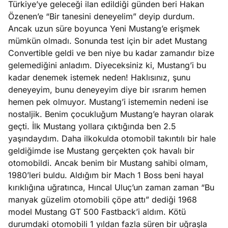
Türkiye’ye geleceği ilan edildiği günden beri Hakan
e
Ağustos
Özenen’e “Bir tanesini deneyelim” deyip durdum.
ları
5, 2026
Ancak uzun süre boyunca Yeni Mustang’e erişmek
nca stok
mümkün olmadı. Sonunda test için bir adet Mustang
Köşe
Spor
Otomob
sı caiz
Convertible geldi ve ben niye bu kadar zamandır bize
Yazıları
Yazıları
Yazıları
ir!
gelemediğini anladım. Diyeceksiniz ki, Mustang’i bu
kadar denemek istemek neden! Haklısınız, şunu
deneyeyim, bunu deneyeyim diye bir ısrarım hemen
hemen pek olmuyor. Mustang’i istememin nedeni ise
nostaljik. Benim çocukluğum Mustang’e hayran olarak
geçti. İlk Mustang yollara çıktığında ben 2.5
yaşındaydım. Daha ilkokulda otomobil takıntılı bir hale
geldiğimde ise Mustang gerçekten çok havalı bir
otomobildi. Ancak benim bir Mustang sahibi olmam,
1980’leri buldu. Aldığım bir Mach 1 Boss beni hayal
kırıklığına uğratınca, Hıncal Uluç’un zaman zaman “Bu
manyak güzelim otomobili çöpe attı” dediği 1968
model Mustang GT 500 Fastback’i aldım. Kötü
durumdaki otomobili 1 yıldan fazla süren bir uğraşla