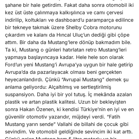
şahane bir hale getirdim. Fakat daha sonra otomobil iki
kez üst üste çalınmaya kalkışılınca ve camı çervesi
indirilip, koltukları ve dashboard’u paramparça edilince
bir tekneye takmak üzere Shelby Cobra motorunu
çıkardım ve kalanı da Hıncal Uluç’un dediği gibi çöpe
attım. Bir daha da Mustang’lere dönüp bakmadım bile.
Ta ki, Mustang o günleri hatırlatan retro Mustang’leri
yapmaya başlayıncaya kadar. Hele hele son olarak
Ford’un yeni Mustang’i Avrupa’ya uygun bir hale getirip
Avrupa’da da pazarlayacak olması beni gerçekten
heyecanlandırdı. Çünkü “Avrupai Mustang” demek şu
anlama geliyordu: Alçaltılmış ve sertleştirilmiş
suspansiyon. Daha iyi bir yol tutuş. İç mekânda azalan
plastik ve artan plastik kalitesi. Uzun bir bekleyişten
sonra Hakan Özenen, ki kendisi Türkiye’nin en iyi ve en
güvenilir otomotiv yazarıdır, müjdeyi verdi. “Fatih
Mustang yarın sende” Vallahi de billahi de çocuk gibi
sevindim. Ve otomobil geldiğinde sevincim iki kat arttı.