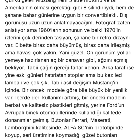
Çünkü gelen Mustang hem 5 litre motorlu ve bir
Amerikan’ın olması gerektiği gibi 8 silindirliydi, hem de
şahane bahar günlerine uygun bir convertible’dı. Dış
görünüşü uzun uzun anlatmayacağım. Fotoğraf zaten
anlatıyor ama 1960’ların sonunun ve belki 1970’in
izlerini çok derinden taşıyan, şahane bir retro dizaynı
var. Elbette biraz daha büyümüş, biraz daha irileşmiş
ama havası çok yakın. Yani güzel. Ön görünüm yolları
yemeye hazırlanan aç bir canavar gibi, ağzını açmış
bekliyor. Tabii çağın gereği farlar xenon. Arka taraf ise
yine eski günleri hatırlatan stoplar ama bu kez led
lambalı ve çok şık. Tabii asıl değişim Mustang’in
içinde. Bir önceki modele göre bile büyük bir yenilik
var. İçerde deri kullanımı artmış, bir önceki modelin
berbat ve kalitesiz plastikleri gitmiş, yerine Ford’un
Avrupalı binek otomobillerinde kullandığı kalitede
donanımlar gelmiş. Butonlar Ferrari, Maserati,
Lamborghini kalitesinde. ALFA 8C’nin prototipinde
koyup, seri üretimine koymadığı güzel butonları