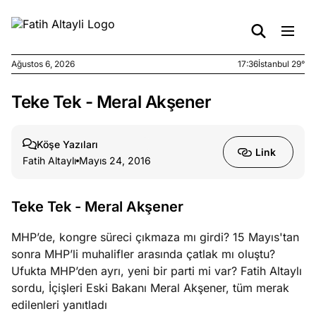
Ağustos 6, 2026
17:36
İstanbul 29°
Teke Tek - Meral Akşener
e
Ağustos
ları
6, 2026
le yasalar
Köşe Yazıları
Link
eranduma
Fatih Altaylı
Mayıs 24, 2016
mez
Teke Tek - Meral Akşener
e
Ağustos
ları
5, 2026
MHP’de, kongre süreci çıkmaza mı girdi? 15 Mayıs'tan
nca stok
sonra MHP’li muhalifler arasında çatlak mı oluştu?
sı caiz
Ufukta MHP’den ayrı, yeni bir parti mi var? Fatih Altaylı
ir!
sordu, İçişleri Eski Bakanı Meral Akşener, tüm merak
edilenleri yanıtladı
e
Ağustos