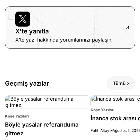
ları
4, 2026
kiye’den
e umutlu
duğumu
X’te yanıtla
Köşe
Spor
Otomob
mek ister
X’te yazı hakkında yorumlarınızı paylaşın.
Yazıları
Yazıları
Yazıları
iniz?
Geçmiş yazılar
Tümü
Köşe Yazıları
Köşe Yazıları
İnanca stok arası c
Böyle yasalar referanduma
Fatih Altaylı
Ağustos 5, 202
gitmez