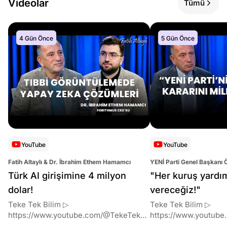
Videolar
Tümü
4 Gün Önce
5 Gün Önce
YouTube
YouTube
Fatih Altaylı & Dr. İbrahim Ethem Hamamcı
YENİ Parti Genel Başkanı 
Altaylı
Türk AI girişimine 4 milyon
"Her kuruş yardı
dolar!
vereceğiz!"
Teke Tek Bilim ▷
Teke Tek Bilim ▷
https://www.youtube.com/@TekeTekBil
https://www.youtube
im 00:00 Giriş 01:51 İbrahim Ethem
im 00:00 Giriş 01:58 Butlan kararı 05:58