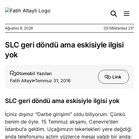
Ağustos 8, 2026
05:56
İstanbul 23°
SLC geri döndü ama eskisiyle ilgisi
e
Ağustos
ları
7, 2026
yok
yanın kirli
cirinde
Otomobil Yazıları
a kimler
Link
Fatih Altaylı
Temmuz 31, 2016
?
e
Ağustos
SLC geri döndü ama eskisiyle ilgisi yok
ları
6, 2026
le yasalar
İçiniz dışınız “Darbe girişimi” oldu biliyorum. Çünkü
eranduma
benim de öyle. 15 Temmuz akşamı, Cenevre’den
mez
İstanbul’a geldim. Uçağımızın tekerlekleri yere değdiği
anda telefonumu açtım yüzlerce mesaj yağdı bir anda: