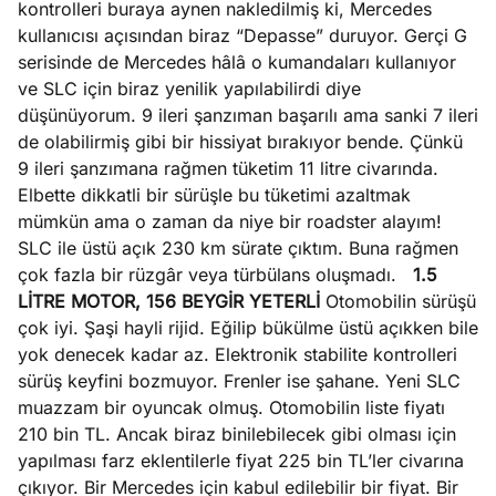
kontrolleri buraya aynen nakledilmiş ki, Mercedes
kullanıcısı açısından biraz “Depasse” duruyor. Gerçi G
serisinde de Mercedes hâlâ o kumandaları kullanıyor
ve SLC için biraz yenilik yapılabilirdi diye
düşünüyorum. 9 ileri şanzıman başarılı ama sanki 7 ileri
de olabilirmiş gibi bir hissiyat bırakıyor bende. Çünkü
9 ileri şanzımana rağmen tüketim 11 litre civarında.
Elbette dikkatli bir sürüşle bu tüketimi azaltmak
mümkün ama o zaman da niye bir roadster alayım!
SLC ile üstü açık 230 km sürate çıktım. Buna rağmen
çok fazla bir rüzgâr veya türbülans oluşmadı.
1.5
LİTRE MOTOR, 156 BEYGİR YETERLİ
Otomobilin sürüşü
çok iyi. Şaşi hayli rijid. Eğilip bükülme üstü açıkken bile
yok denecek kadar az. Elektronik stabilite kontrolleri
sürüş keyfini bozmuyor. Frenler ise şahane. Yeni SLC
muazzam bir oyuncak olmuş. Otomobilin liste fiyatı
210 bin TL. Ancak biraz binilebilecek gibi olması için
yapılması farz eklentilerle fiyat 225 bin TL’ler civarına
çıkıyor. Bir Mercedes için kabul edilebilir bir fiyat. Bir