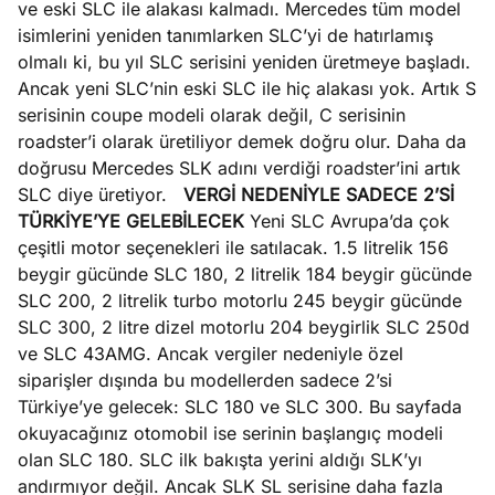
ve eski SLC ile alakası kalmadı. Mercedes tüm model
isimlerini yeniden tanımlarken SLC’yi de hatırlamış
olmalı ki, bu yıl SLC serisini yeniden üretmeye başladı.
Ancak yeni SLC’nin eski SLC ile hiç alakası yok. Artık S
serisinin coupe modeli olarak değil, C serisinin
roadster’i olarak üretiliyor demek doğru olur. Daha da
doğrusu Mercedes SLK adını verdiği roadster’ini artık
SLC diye üretiyor.
VERGİ NEDENİYLE SADECE 2’Sİ
TÜRKİYE’YE GELEBİLECEK
Yeni SLC Avrupa’da çok
çeşitli motor seçenekleri ile satılacak. 1.5 litrelik 156
beygir gücünde SLC 180, 2 litrelik 184 beygir gücünde
SLC 200, 2 litrelik turbo motorlu 245 beygir gücünde
SLC 300, 2 litre dizel motorlu 204 beygirlik SLC 250d
ve SLC 43AMG. Ancak vergiler nedeniyle özel
siparişler dışında bu modellerden sadece 2’si
Türkiye’ye gelecek: SLC 180 ve SLC 300. Bu sayfada
okuyacağınız otomobil ise serinin başlangıç modeli
olan SLC 180. SLC ilk bakışta yerini aldığı SLK’yı
andırmıyor değil. Ancak SLK SL serisine daha fazla