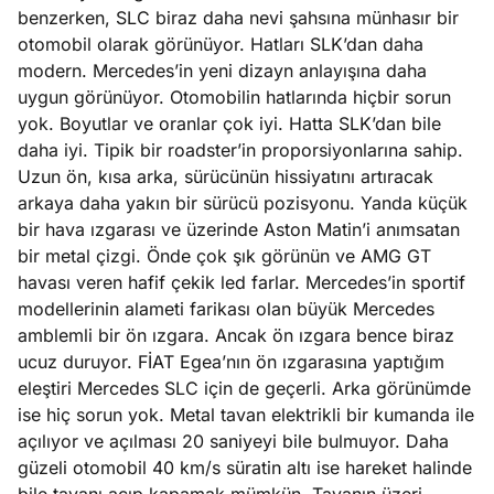
benzerken, SLC biraz daha nevi şahsına münhasır bir
otomobil olarak görünüyor. Hatları SLK’dan daha
modern. Mercedes’in yeni dizayn anlayışına daha
uygun görünüyor. Otomobilin hatlarında hiçbir sorun
yok. Boyutlar ve oranlar çok iyi. Hatta SLK’dan bile
daha iyi. Tipik bir roadster’in proporsiyonlarına sahip.
Uzun ön, kısa arka, sürücünün hissiyatını artıracak
arkaya daha yakın bir sürücü pozisyonu. Yanda küçük
bir hava ızgarası ve üzerinde Aston Matin’i anımsatan
bir metal çizgi. Önde çok şık görünün ve AMG GT
havası veren hafif çekik led farlar. Mercedes’in sportif
modellerinin alameti farikası olan büyük Mercedes
amblemli bir ön ızgara. Ancak ön ızgara bence biraz
ucuz duruyor. FİAT Egea’nın ön ızgarasına yaptığım
eleştiri Mercedes SLC için de geçerli. Arka görünümde
ise hiç sorun yok. Metal tavan elektrikli bir kumanda ile
açılıyor ve açılması 20 saniyeyi bile bulmuyor. Daha
güzeli otomobil 40 km/s süratin altı ise hareket halinde