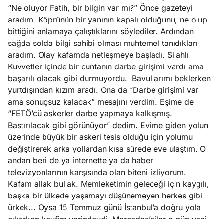
e
“Ne oluyor Fatih, bir bilgin var mı?” Önce gazeteyi
Ağustos
ları
5, 2026
aradım. Köprünün bir yanının kapalı olduğunu, ne olup
nca stok
bittiğini anlamaya çalıştıklarını söylediler. Ardından
Köşe
Spor
Otomob
sı caiz
sağda solda bilgi sahibi olması muhtemel tanıdıkları
Yazıları
Yazıları
Yazıları
ir!
aradım. Olay kafamda netleşmeye başladı. Silahlı
Kuvvetler içinde bir cuntanın darbe girişimi vardı ama
başarılı olacak gibi durmuyordu.
Bavullarımı beklerken
yurtdışından kızım aradı. Ona da “Darbe girişimi var
ama sonuçsuz kalacak” mesajını verdim. Eşime de
“FETÖ’cü askerler darbe yapmaya kalkışmış.
Bastırılacak gibi görünüyor” dedim. Evime giden yolun
üzerinde büyük bir askeri tesis olduğu için yolumu
değiştirerek arka yollardan kısa sürede eve ulaştım. O
andan beri de ya internette ya da haber
televizyonlarının karşısında olan biteni izliyorum.
Kafam allak bullak. Memleketimin geleceği için kaygılı,
başka bir ülkede yaşamayı düşünemeyen herkes gibi
ürkek... Oysa 15 Temmuz günü İstanbul’a doğru yola