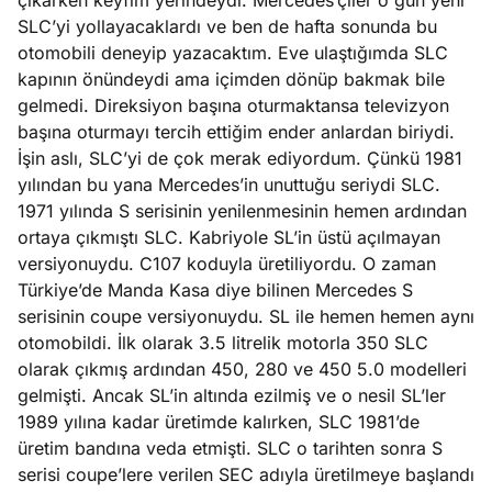
çıkarken keyfim yerindeydi. Mercedes’çiler o gün yeni
SLC’yi yollayacaklardı ve ben de hafta sonunda bu
otomobili deneyip yazacaktım. Eve ulaştığımda SLC
kapının önündeydi ama içimden dönüp bakmak bile
gelmedi. Direksiyon başına oturmaktansa televizyon
başına oturmayı tercih ettiğim ender anlardan biriydi.
İşin aslı, SLC’yi de çok merak ediyordum. Çünkü 1981
yılından bu yana Mercedes’in unuttuğu seriydi SLC.
1971 yılında S serisinin yenilenmesinin hemen ardından
ortaya çıkmıştı SLC. Kabriyole SL’in üstü açılmayan
versiyonuydu. C107 koduyla üretiliyordu. O zaman
Türkiye’de Manda Kasa diye bilinen Mercedes S
serisinin coupe versiyonuydu. SL ile hemen hemen aynı
otomobildi. İlk olarak 3.5 litrelik motorla 350 SLC
olarak çıkmış ardından 450, 280 ve 450 5.0 modelleri
gelmişti. Ancak SL’in altında ezilmiş ve o nesil SL’ler
1989 yılına kadar üretimde kalırken, SLC 1981’de
üretim bandına veda etmişti. SLC o tarihten sonra S
serisi coupe’lere verilen SEC adıyla üretilmeye başlandı