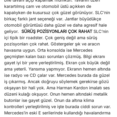
bile tavanı açıp kapamak mümkün. Tavanın üzeri
karartılmış cam ve otomobil üstü açıkken de
kapalıyken de kusursuz çok güzel görünüyor. SLC’nin
birkaç farklı jant seçeneği var. Jantlar büyüdükçe
otomobil görüntüsü daha güzel ve daha agresif hale
geliyor.
SÜRÜŞ POZİSYONLARI ÇOK RAHAT
SLC’nin
içi tipik bir roadster. Çok geniş değil ama sürüş
pozisyonları çok rahat. Göstergeler şık ve aracın
havasına uygun. Orta konsolda ise Mercedes
geçmişten kalan bazı sorunları çözmüş. Bilgi ekranı
gayet iyi bir yere yerleştirilmiş. Ekran çok büyük değil
ama yeterli. Yansıma yapmıyor. Ekranın hemen altında
ise radyo ve CD çalar var. Mercedes burada da güzel
iş çıkarmış. Ancak doğruyu söylemek gerekirse gözü
okşayan bir hali yok. Ama Harman Kardon imalatı ses
düzeni kulağı okşuyor. Onun hemen altındaki metalik
butonlar ise gayet güzel. Onun da altına klima
kontrolleri yerleştirilmiş ve işte burada ciddi sorun var.
Mercedes’in eski E serilerinde kullandığı havalandırma