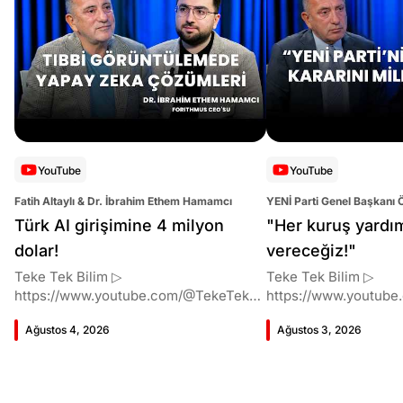
YouTube
YouTube
Fatih Altaylı & Dr. İbrahim Ethem Hamamcı
YENİ Parti Genel Başkanı 
Altaylı
Türk AI girişimine 4 milyon
"Her kuruş yardı
dolar!
vereceğiz!"
Teke Tek Bilim ▷
Teke Tek Bilim ▷
https://www.youtube.com/@TekeTekBil
https://www.youtube
im 00:00 Giriş 01:51 İbrahim Ethem
im 00:00 Giriş 01:58 Butlan kararı 05:58
Ağustos 4, 2026
Ağustos 3, 2026
Hamamcı kimdir ve akademik
Butlan kararı kimin m
çalışmaları neler? 10:54 Kendi
Kılıçdaroğlu bu günler
şirketlerini kurma süreçleri 11:37 ETH
vermiş miydi? 17:16 H
Zurich'de bu araştırma fikri ile nasıl
destek bekliyor muy