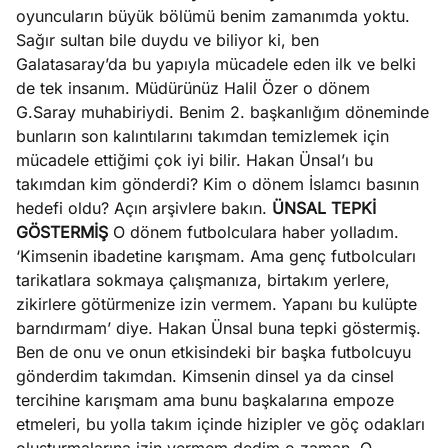
e
oyuncuların büyük bölümü benim zamanımda yoktu.
Ağustos
ları
5, 2026
Sağır sultan bile duydu ve biliyor ki, ben
nca stok
Galatasaray’da bu yapıyla mücadele eden ilk ve belki
Köşe
Spor
Otomob
sı caiz
de tek insanım. Müdürünüz Halil Özer o dönem
Yazıları
Yazıları
Yazıları
ir!
G.Saray muhabiriydi. Benim 2. başkanlığım döneminde
bunların son kalıntılarını takımdan temizlemek için
mücadele ettiğimi çok iyi bilir. Hakan Ünsal’ı bu
takımdan kim gönderdi? Kim o dönem İslamcı basının
hedefi oldu? Açın arşivlere bakın.
ÜNSAL TEPKİ
GÖSTERMİŞ
O dönem futbolculara haber yolladım.
‘Kimsenin ibadetine karışmam. Ama genç futbolcuları
tarikatlara sokmaya çalışmanıza, birtakım yerlere,
zikirlere götürmenize izin vermem. Yapanı bu kulüpte
barndırmam’ diye. Hakan Ünsal buna tepki göstermiş.
Ben de onu ve onun etkisindeki bir başka futbolcuyu
gönderdim takımdan. Kimsenin dinsel ya da cinsel
tercihine karışmam ama bunu başkalarına empoze
etmeleri, bu yolla takım içinde hizipler ve göç odakları