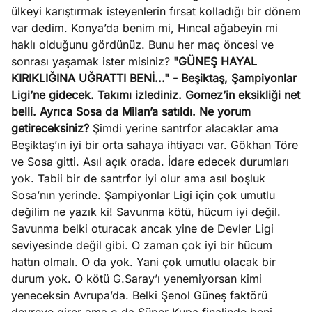
ülkeyi karıştırmak isteyenlerin fırsat kolladığı bir dönem
var dedim. Konya’da benim mi, Hıncal ağabeyin mi
haklı olduğunu gördünüz. Bunu her maç öncesi ve
sonrası yaşamak ister misiniz?
"GÜNEŞ HAYAL
KIRIKLIĞINA UĞRATTI BENİ..."
- Beşiktaş, Şampiyonlar
Ligi’ne gidecek. Takımı izlediniz. Gomez’in eksikliği net
belli. Ayrıca Sosa da Milan’a satıldı. Ne yorum
getireceksiniz?
Şimdi yerine santrfor alacaklar ama
Beşiktaş’ın iyi bir orta sahaya ihtiyacı var. Gökhan Töre
ve Sosa gitti. Asıl açık orada. İdare edecek durumları
yok. Tabii bir de santrfor iyi olur ama asıl boşluk
Sosa’nın yerinde. Şampiyonlar Ligi için çok umutlu
değilim ne yazık ki! Savunma kötü, hücum iyi değil.
Savunma belki oturacak ancak yine de Devler Ligi
seviyesinde değil gibi. O zaman çok iyi bir hücum
hattın olmalı. O da yok. Yani çok umutlu olacak bir
durum yok. O kötü G.Saray’ı yenemiyorsan kimi
yeneceksin Avrupa’da. Belki Şenol Güneş faktörü