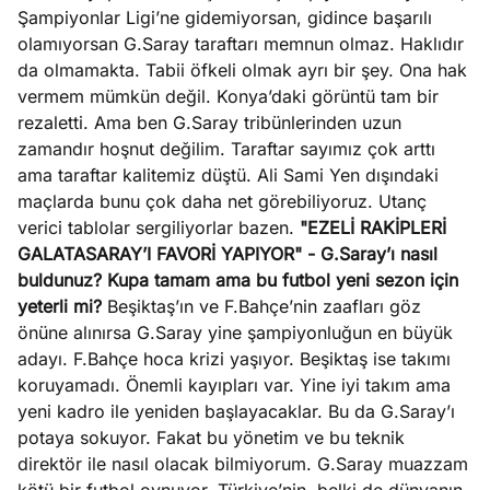
Şampiyonlar Ligi’ne gidemiyorsan, gidince başarılı
olamıyorsan G.Saray taraftarı memnun olmaz. Haklıdır
da olmamakta. Tabii öfkeli olmak ayrı bir şey. Ona hak
vermem mümkün değil. Konya’daki görüntü tam bir
rezaletti. Ama ben G.Saray tribünlerinden uzun
zamandır hoşnut değilim. Taraftar sayımız çok arttı
ama taraftar kalitemiz düştü. Ali Sami Yen dışındaki
maçlarda bunu çok daha net görebiliyoruz. Utanç
verici tablolar sergiliyorlar bazen.
"EZELİ RAKİPLERİ
GALATASARAY’I FAVORİ YAPIYOR"
- G.Saray’ı nasıl
buldunuz?
Kupa tamam ama bu futbol yeni sezon için
yeterli mi?
Beşiktaş’ın ve F.Bahçe’nin zaafları göz
önüne alınırsa G.Saray yine şampiyonluğun en büyük
adayı. F.Bahçe hoca krizi yaşıyor. Beşiktaş ise takımı
koruyamadı. Önemli kayıpları var. Yine iyi takım ama
yeni kadro ile yeniden başlayacaklar. Bu da G.Saray’ı
potaya sokuyor. Fakat bu yönetim ve bu teknik
direktör ile nasıl olacak bilmiyorum. G.Saray muazzam