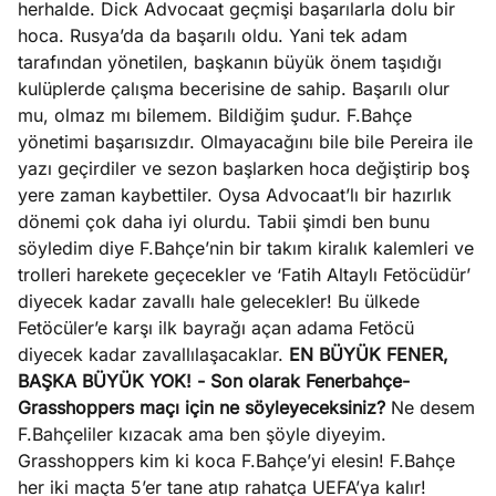
herhalde. Dick Advocaat geçmişi başarılarla dolu bir
hoca. Rusya’da da başarılı oldu. Yani tek adam
tarafından yönetilen, başkanın büyük önem taşıdığı
kulüplerde çalışma becerisine de sahip. Başarılı olur
mu, olmaz mı bilemem. Bildiğim şudur. F.Bahçe
yönetimi başarısızdır. Olmayacağını bile bile Pereira ile
yazı geçirdiler ve sezon başlarken hoca değiştirip boş
yere zaman kaybettiler. Oysa Advocaat’lı bir hazırlık
dönemi çok daha iyi olurdu. Tabii şimdi ben bunu
söyledim diye F.Bahçe’nin bir takım kiralık kalemleri ve
trolleri harekete geçecekler ve ‘Fatih Altaylı Fetöcüdür’
diyecek kadar zavallı hale gelecekler! Bu ülkede
Fetöcüler’e karşı ilk bayrağı açan adama Fetöcü
diyecek kadar zavallılaşacaklar.
EN BÜYÜK FENER,
BAŞKA BÜYÜK YOK!
- Son olarak Fenerbahçe-
Grasshoppers maçı için ne söyleyeceksiniz?
Ne desem
F.Bahçeliler kızacak ama ben şöyle diyeyim.
Grasshoppers kim ki koca F.Bahçe’yi elesin! F.Bahçe
her iki maçta 5’er tane atıp rahatça UEFA’ya kalır!