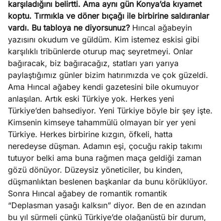
karşıladığını belirtti. Ama aynı gün Konya’da kıyamet
koptu. Tırmıkla ve döner bıçağı ile birbirine saldıranlar
vardı. Bu tabloya ne diyorsunuz?
Hıncal ağabeyin
yazısını okudum ve güldüm. Kim istemez eskisi gibi
karşılıklı tribünlerde oturup maç seyretmeyi. Onlar
bağıracak, biz bağıracağız, statları yarı yarıya
paylaştığımız günler bizim hatırımızda ve çok güzeldi.
Ama Hıncal ağabey kendi gazetesini bile okumuyor
anlaşılan. Artık eski Türkiye yok. Herkes yeni
Türkiye’den bahsediyor. Yeni Türkiye böyle bir şey işte.
Kimsenin kimseye tahammülü olmayan bir yer yeni
Türkiye. Herkes birbirine kızgın, öfkeli, hatta
neredeyse düşman. Adamın eşi, çocuğu rakip takımı
tutuyor belki ama buna rağmen maça geldiği zaman
gözü dönüyor. Düzeysiz yöneticiler, bu kinden,
düşmanlıktan beslenen başkanlar da bunu körüklüyor.
Sonra Hıncal ağabey de romantik romantik
“Deplasman yasağı kalksın” diyor. Ben de en azından
bu yıl sürmeli çünkü Türkiye’de olağanüstü bir durum,