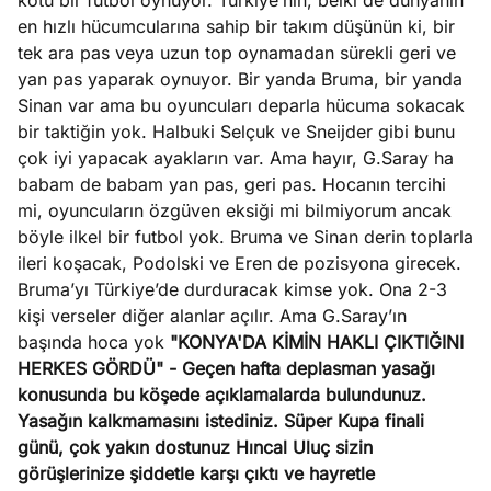
kötü bir futbol oynuyor. Türkiye’nin, belki de dünyanın
en hızlı hücumcularına sahip bir takım düşünün ki, bir
tek ara pas veya uzun top oynamadan sürekli geri ve
yan pas yaparak oynuyor. Bir yanda Bruma, bir yanda
Sinan var ama bu oyuncuları deparla hücuma sokacak
bir taktiğin yok. Halbuki Selçuk ve Sneijder gibi bunu
çok iyi yapacak ayakların var. Ama hayır, G.Saray ha
babam de babam yan pas, geri pas. Hocanın tercihi
mi, oyuncuların özgüven eksiği mi bilmiyorum ancak
böyle ilkel bir futbol yok. Bruma ve Sinan derin toplarla
ileri koşacak, Podolski ve Eren de pozisyona girecek.
Bruma’yı Türkiye’de durduracak kimse yok. Ona 2-3
kişi verseler diğer alanlar açılır. Ama G.Saray’ın
başında hoca yok
"KONYA'DA KİMİN HAKLI ÇIKTIĞINI
HERKES GÖRDÜ"
- Geçen hafta deplasman yasağı
konusunda bu köşede açıklamalarda bulundunuz.
Yasağın kalkmamasını istediniz. Süper Kupa finali
günü, çok yakın dostunuz Hıncal Uluç sizin
görüşlerinize şiddetle karşı çıktı ve hayretle