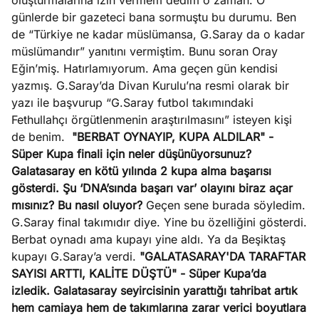
oluşturmalarına izin vermem dedim o zaman. O
günlerde bir gazeteci bana sormuştu bu durumu. Ben
de “Türkiye ne kadar müslümansa, G.Saray da o kadar
müslümandır” yanıtını vermiştim. Bunu soran Oray
Eğin’miş. Hatırlamıyorum. Ama geçen gün kendisi
yazmış. G.Saray’da Divan Kurulu’na resmi olarak bir
yazı ile başvurup “G.Saray futbol takımındaki
Fethullahçı örgütlenmenin araştırılmasını” isteyen kişi
de benim.
"BERBAT OYNAYIP, KUPA ALDILAR"
-
Süper Kupa finali için neler düşünüyorsunuz?
Galatasaray en kötü yılında 2 kupa alma başarısı
gösterdi. Şu ‘DNA’sında başarı var’ olayını biraz açar
mısınız? Bu nasıl oluyor?
Geçen sene burada söyledim.
G.Saray final takımıdır diye. Yine bu özelliğini gösterdi.
Berbat oynadı ama kupayı yine aldı. Ya da Beşiktaş
kupayı G.Saray’a verdi.
"GALATASARAY'DA TARAFTAR
SAYISI ARTTI, KALİTE DÜŞTÜ"
- Süper Kupa’da
izledik. Galatasaray seyircisinin yarattığı tahribat artık
hem camiaya hem de takımlarına zarar verici boyutlara