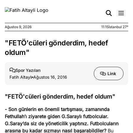
Ağustos 9, 2026
11:15
İstanbul 27°
"FETÖ'cüleri gönderdim, hedef
e
Ağustos
ları
7, 2026
oldum"
yanın kirli
cirinde
Spor Yazıları
a kimler
Link
Fatih Altaylı
Ağustos 16, 2016
?
e
Ağustos
"FETÖ'cüleri gönderdim, hedef oldum"
ları
6, 2026
le yasalar
- Son günlerin en önemli tartışması, zamanında
eranduma
Fethullah’ı ziyarete giden G.Saraylı futbolcular.
mez
G.Saray’da siz de yöneticilik yaptınız. Futbolcuların
arasına bu kadar sızmayı nasıl başarabildiler?
Bu