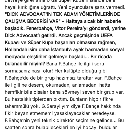
devreye girer ama o da Süper Kupa finalinde beni
hayal kırıklığına uğrattı. Yeni oyunculara şans vermedi.
"DICK ADVOCAAT'IN TEK ADAM YÖNETİMLERİNDE
ÇALIŞMA BECERİSİ VAR"
- Haftaya sıcak bir haberle
başladık. Fenerbahçe, Vitor Pereira’yı gönderdi, yerine
Dick Advocaat’ı getirdi. Ancak geçmişinde UEFA
Kupası ve Süper Kupa başarıları olmasına rağmen,
Hollandalı isim daha İstanbul’a ayak basmadan sosyal
medyada eleştiriler gelmeye başladı... Bir ricada
bulanabilir miyim?
Bana F.Bahçe ile ilgili soru
sormasanız nasıl olur! Her kulüpte olduğu gibi
F.Bahçe’de de bir grup hazımsız taraftar var. F.Bahçe
ile ilgili ne desem, okumadan, anlamadan, hatta
hemfikir bile olsalar bana sövmeyi seven bir grup var.
Bu hastalıklı tiplerden bıktım. Bunların hiçbir fikre
tahammülü yok. G.Saraylıyım diye F.Bahçe hakkında
fikir beyan etmememi yasaklayacaklar neredeyse.
F.Bahçe’nin yeni teknik direktör seçimine gelince... Bu
saatten sonra bulabilecekleri en iyi hocayı buldular