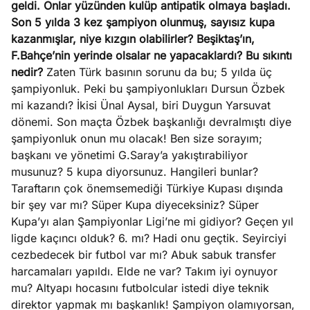
geldi. Onlar yüzünden kulüp antipatik olmaya başladı.
Son 5 yılda 3 kez şampiyon olunmuş, sayısız kupa
kazanmışlar, niye kızgın olabilirler? Beşiktaş’ın,
F.Bahçe’nin yerinde olsalar ne yapacaklardı? Bu sıkıntı
nedir?
Zaten Türk basının sorunu da bu; 5 yılda üç
şampiyonluk. Peki bu şampiyonlukları Dursun Özbek
mi kazandı? İkisi Ünal Aysal, biri Duygun Yarsuvat
dönemi. Son maçta Özbek başkanlığı devralmıştı diye
şampiyonluk onun mu olacak! Ben size sorayım;
başkanı ve yönetimi G.Saray’a yakıştırabiliyor
musunuz? 5 kupa diyorsunuz. Hangileri bunlar?
Taraftarın çok önemsemediği Türkiye Kupası dışında
bir şey var mı? Süper Kupa diyeceksiniz? Süper
Kupa’yı alan Şampiyonlar Ligi’ne mi gidiyor? Geçen yıl
ligde kaçıncı olduk? 6. mı? Hadi onu geçtik. Seyirciyi
cezbedecek bir futbol var mı? Abuk sabuk transfer
harcamaları yapıldı. Elde ne var? Takım iyi oynuyor
mu? Altyapı hocasını futbolcular istedi diye teknik
direktor yapmak mı başkanlık! Şampiyon olamıyorsan,