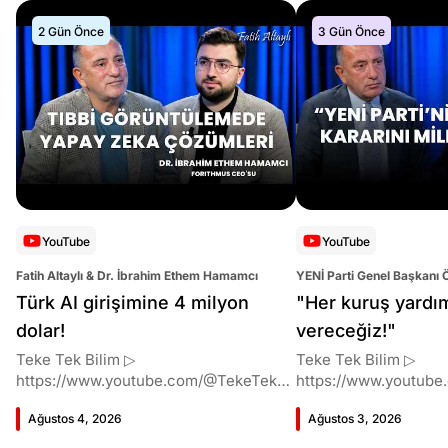
2 Gün Önce
3 Gün Önce
YouTube
YouTube
Fatih Altaylı & Dr. İbrahim Ethem Hamamcı
YENİ Parti Genel Başkanı 
Altaylı
Türk AI girişimine 4 milyon
"Her kuruş yardı
dolar!
vereceğiz!"
Teke Tek Bilim ▷
Teke Tek Bilim ▷
https://www.youtube.com/@TekeTekBil
https://www.youtube
im 00:00 Giriş 01:51 İbrahim Ethem
im 00:00 Giriş 01:58 Butlan kararı 05:58
Ağustos 4, 2026
Ağustos 3, 2026
Hamamcı kimdir ve akademik
Butlan kararı kimin m
çalışmaları neler? 10:54 Kendi
Kılıçdaroğlu bu günler