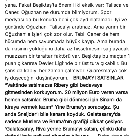
yana. Fakat Beşiktaş’ta önemli iki eksik var; Talisca ve
Caner. Oğuzhan ne durumda bilmiyorum. Spor
medyası da bu konuda beni çok aydınlatamadı. İyi ve
gününde Oğuzhan, Talisca’yı aratmaz. Ama yarım bir
Oğuzhan’la işleri çok zor olur. Tabii Caner de hem
hücumda hem savunmada büyük kayıp. Ama burada
da ikisinin yokluğunu daha az hissetmesini sağlayacak
muazzam bir taraftar faktörü var. Beşiktaş bu maçtan 1
puan çıkarırsa Devler Ligi’nde bir üst tura çıkabilir. Bu
şans da kapıyı her zaman çalmıyor. Quaresma’ya çok
iş düşeceğini düşünüyorum.
BRUMA’YI SATSINLAR
“Vaktinde satılmazsa Ribery gibi bedavaya
gitmesinden korkuyorum. 20 milyon Euro veren varsa
hemen satsınlar. Bruma gibi dönmesi için Sinan’ı da
kiraya vermek lazım”
Yine Bruma’yı soracağız. Şu
anda Sneijder’ı bile kenara koyduk. Galatasaray’da
sadece Muslera ve Bruma’nın grafiği dikkat çekiyor.
‘Galatasaray, Riva yerine Bruma’yı satsın, çünkü daha