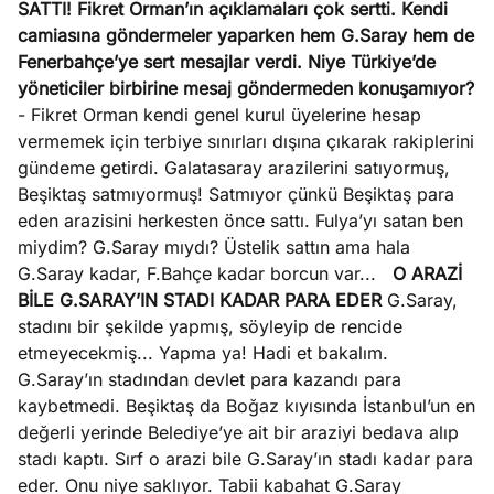
SATTI!
Fikret Orman’ın açıklamaları çok sertti. Kendi
camiasına göndermeler yaparken hem G.Saray hem de
Fenerbahçe’ye sert mesajlar verdi. Niye Türkiye’de
yöneticiler birbirine mesaj göndermeden konuşamıyor?
- Fikret Orman kendi genel kurul üyelerine hesap
vermemek için terbiye sınırları dışına çıkarak rakiplerini
gündeme getirdi. Galatasaray arazilerini satıyormuş,
Beşiktaş satmıyormuş! Satmıyor çünkü Beşiktaş para
eden arazisini herkesten önce sattı. Fulya’yı satan ben
miydim? G.Saray mıydı? Üstelik sattın ama hala
G.Saray kadar, F.Bahçe kadar borcun var...
O ARAZİ
BİLE G.SARAY’IN STADI KADAR PARA EDER
G.Saray,
stadını bir şekilde yapmış, söyleyip de rencide
etmeyecekmiş... Yapma ya! Hadi et bakalım.
G.Saray’ın stadından devlet para kazandı para
kaybetmedi. Beşiktaş da Boğaz kıyısında İstanbul’un en
değerli yerinde Belediye’ye ait bir araziyi bedava alıp
stadı kaptı. Sırf o arazi bile G.Saray’ın stadı kadar para
eder. Onu niye saklıyor. Tabii kabahat G.Saray