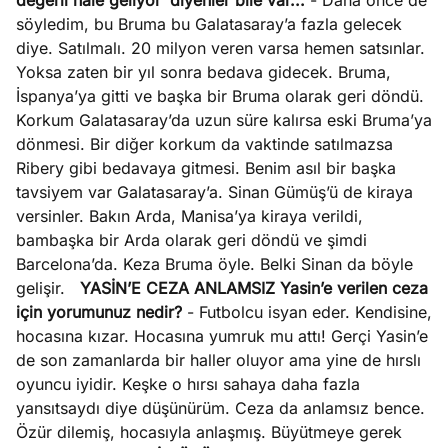
değerli hale geliyor’ diyenler bile var...
- Daha önce de
söyledim, bu Bruma bu Galatasaray’a fazla gelecek
diye. Satılmalı. 20 milyon veren varsa hemen satsınlar.
Yoksa zaten bir yıl sonra bedava gidecek. Bruma,
İspanya’ya gitti ve başka bir Bruma olarak geri döndü.
Korkum Galatasaray’da uzun süre kalırsa eski Bruma’ya
dönmesi. Bir diğer korkum da vaktinde satılmazsa
Ribery gibi bedavaya gitmesi. Benim asıl bir başka
tavsiyem var Galatasaray’a. Sinan Gümüş’ü de kiraya
versinler. Bakın Arda, Manisa’ya kiraya verildi,
bambaşka bir Arda olarak geri döndü ve şimdi
Barcelona’da. Keza Bruma öyle. Belki Sinan da böyle
gelişir.
YASİN’E CEZA ANLAMSIZ
Yasin’e verilen ceza
için yorumunuz nedir?
- Futbolcu isyan eder. Kendisine,
hocasına kızar. Hocasına yumruk mu attı! Gerçi Yasin’e
de son zamanlarda bir haller oluyor ama yine de hırslı
oyuncu iyidir. Keşke o hırsı sahaya daha fazla
yansıtsaydı diye düşünürüm. Ceza da anlamsız bence.
Özür dilemiş, hocasıyla anlaşmış. Büyütmeye gerek