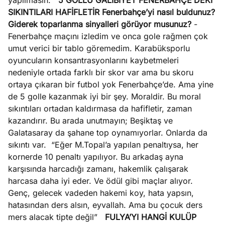
yapılmasın.
5 GOLLÜ GALİBİYET FENERBAHÇE’DEKİ
SIKINTILARI HAFİFLETİR
Fenerbahçe’yi nasıl buldunuz?
Giderek toparlanma sinyalleri görüyor musunuz?
-
Fenerbahçe maçını izledim ve onca gole rağmen çok
umut verici bir tablo göremedim. Karabüksporlu
oyuncuların konsantrasyonlarını kaybetmeleri
nedeniyle ortada farklı bir skor var ama bu skoru
ortaya çıkaran bir futbol yok Fenerbahçe’de. Ama yine
de 5 golle kazanmak iyi bir şey. Moraldir. Bu moral
sıkıntıları ortadan kaldırmasa da hafifletir, zaman
kazandırır. Bu arada unutmayın; Beşiktaş ve
Galatasaray da şahane top oynamıyorlar. Onlarda da
sıkıntı var.
“Eğer M.Topal’a yapılan penaltıysa, her
kornerde 10 penaltı yapılıyor. Bu arkadaş ayna
karşısında harcadığı zamanı, hakemlik çalışarak
harcasa daha iyi eder. Ve ödül gibi maçlar alıyor.
Genç, gelecek vadeden hakemi koy, hata yapsın,
hatasından ders alsın, eyvallah. Ama bu çocuk ders
mers alacak tipte değil”
FULYA’YI HANGİ KULÜP