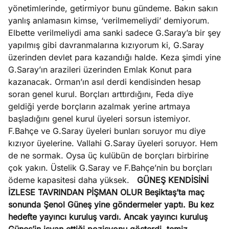
yönetimlerinde, getirmiyor bunu gündeme. Bakın sakın
yanlış anlamasın kimse, ‘verilmemeliydi’ demiyorum.
Elbette verilmeliydi ama sanki sadece G.Saray’a bir şey
yapılmış gibi davranmalarına kızıyorum ki, G.Saray
üzerinden devlet para kazandığı halde. Keza şimdi yine
G.Saray’ın arazileri üzerinden Emlak Konut para
kazanacak. Orman’ın asıl derdi kendisinden hesap
soran genel kurul. Borçları arttırdığını, Feda diye
geldiği yerde borçların azalmak yerine artmaya
başladığını genel kurul üyeleri sorsun istemiyor.
F.Bahçe ve G.Saray üyeleri bunları soruyor mu diye
kızıyor üyelerine. Vallahi G.Saray üyeleri soruyor. Hem
de ne sormak. Oysa üç kulübün de borçları birbirine
çok yakın. Üstelik G.Saray ve F.Bahçe’nin bu borçları
ödeme kapasitesi daha yüksek.
GÜNEŞ KENDİSİNİ
İZLESE TAVRINDAN PİŞMAN OLUR
Beşiktaş’ta maç
sonunda Şenol Güneş yine göndermeler yaptı. Bu kez
hedefte yayıncı kuruluş vardı. Ancak yayıncı kuruluş