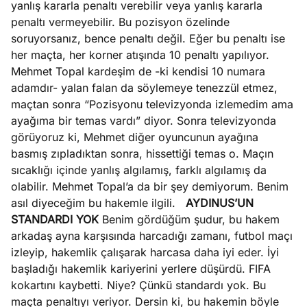
yanlış kararla penaltı verebilir veya yanlış kararla
penaltı vermeyebilir. Bu pozisyon özelinde
e
Ağustos
soruyorsanız, bence penaltı değil. Eğer bu penaltı ise
ları
3, 2026
her maçta, her korner atışında 10 penaltı yapılıyor.
maması
Mehmet Topal kardeşim de -ki kendisi 10 numara
eken yerde
adamdır- yalan falan da söylemeye tenezzül etmez,
Köşe
Spor
Otomob
n şeye ne
maçtan sonra “Pozisyonu televizyonda izlemedim ama
Yazıları
Yazıları
Yazıları
irdi!
ayağıma bir temas vardı” diyor. Sonra televizyonda
görüyoruz ki, Mehmet diğer oyuncunun ayağına
basmış zıpladıktan sonra, hissettiği temas o. Maçın
sıcaklığı içinde yanlış algılamış, farklı algılamış da
olabilir. Mehmet Topal’a da bir şey demiyorum. Benim
asıl diyeceğim bu hakemle ilgili.
AYDINUS’UN
STANDARDI YOK
Benim gördüğüm şudur, bu hakem
arkadaş ayna karşısında harcadığı zamanı, futbol maçı
izleyip, hakemlik çalışarak harcasa daha iyi eder. İyi
başladığı hakemlik kariyerini yerlere düşürdü. FIFA
kokartını kaybetti. Niye? Çünkü standardı yok. Bu
maçta penaltıyı veriyor. Dersin ki, bu hakemin böyle