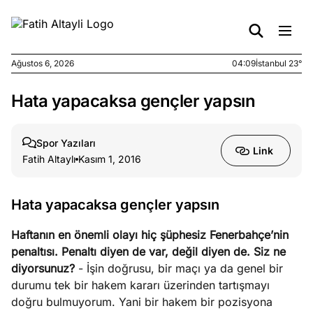
Ağustos 6, 2026
04:09
İstanbul 23°
Hata yapacaksa gençler yapsın
e
Ağustos
ları
5, 2026
nca stok
Spor Yazıları
Link
sı caiz
Fatih Altaylı
Kasım 1, 2016
ir!
Hata yapacaksa gençler yapsın
e
Ağustos
ları
4, 2026
Haftanın en önemli olayı hiç şüphesiz Fenerbahçe’nin
kiye’den
penaltısı. Penaltı diyen de var, değil diyen de. Siz ne
e umutlu
diyorsunuz?
- İşin doğrusu, bir maçı ya da genel bir
duğumu
durumu tek bir hakem kararı üzerinden tartışmayı
mek ister
doğru bulmuyorum. Yani bir hakem bir pozisyona
iniz?