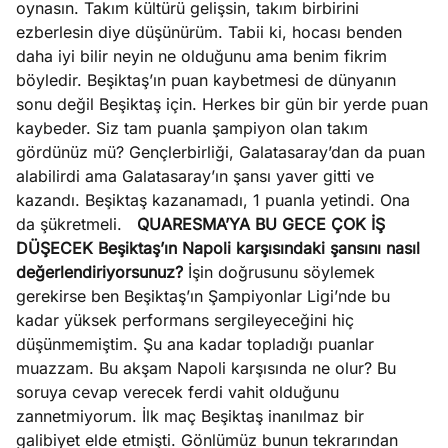
oynasın. Takım kültürü gelişsin, takım birbirini
ezberlesin diye düşünürüm. Tabii ki, hocası benden
daha iyi bilir neyin ne olduğunu ama benim fikrim
böyledir. Beşiktaş’ın puan kaybetmesi de dünyanın
sonu değil Beşiktaş için. Herkes bir gün bir yerde puan
kaybeder. Siz tam puanla şampiyon olan takım
gördünüz mü? Gençlerbirliği, Galatasaray’dan da puan
alabilirdi ama Galatasaray’ın şansı yaver gitti ve
kazandı. Beşiktaş kazanamadı, 1 puanla yetindi. Ona
da şükretmeli.
QUARESMA’YA BU GECE ÇOK İŞ
DÜŞECEK
Beşiktaş’ın Napoli karşısındaki şansını nasıl
değerlendiriyorsunuz?
İşin doğrusunu söylemek
gerekirse ben Beşiktaş’ın Şampiyonlar Ligi’nde bu
kadar yüksek performans sergileyeceğini hiç
düşünmemiştim. Şu ana kadar topladığı puanlar
muazzam. Bu akşam Napoli karşısında ne olur? Bu
soruya cevap verecek ferdi vahit olduğunu
zannetmiyorum. İlk maç Beşiktaş inanılmaz bir
galibiyet elde etmişti. Gönlümüz bunun tekrarından