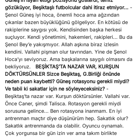
Güneş’in isyan ettiği pozisyonu gösterdi, temiz
gözüküyor, Beşiktaşlı futbolcular dahi itiraz etmiyor...
-
Şenol Güneş iyi hoca, önemli hoca ama ağzından
çıkanlar bazen büyüklüğünü gölgeliyor. En kötüsü de
rakiplerine saygısı yok. Kendisinden başka herkesi
suçluyor. Kendi yönetimini, hakemleri, rakipleri... Bu da
Şenol Bey’e yakışmıyor. Allah aşkına biraz izlesin
kendini. Vallahi pişman olur tavrından. Yine de Şenol
Hoca’yı seviyoruz. Ama başkalarına saygılı olmasını da
bekliyoruz.
BEŞİKTAŞ’TA NAZAR VAR, KURŞUN
DÖKTÜRSÜNLER
Sizce Beşiktaş, G.Birliği önünde
neden puan kaybetti? Güneş rotasyonu gerekli miydi?
Ve tabii ki sakatlar için ne söyleyeceksiniz?
-
Beşiktaş’ta nazar var. Kurşun döktürsünler. Vallahi var.
Önce Caner, şimdi Talisca. Rotasyon gerekli miydi
sorusuna gelince... Ben rotasyona inanmam. En iyi
antrenman maçtır diye düşünürüm hep. Sakatlık olur?
Sakatlık antrenmanda da olabilir. Oyuncu oynamalı.
Çok yorgunsa bir gün izin ver ama takım birlikte