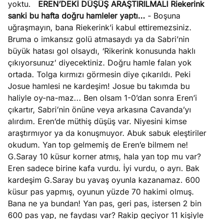
yoktu.
EREN’DEKİ DÜŞÜŞ ARAŞTIRILMALI
Riekerink
sanki bu hafta doğru hamleler yaptı...
- Boşuna
uğraşmayın, bana Riekerink’i kabul ettiremezsiniz.
Bruma o imkansız golü atmasaydı ya da Sabri’nin
büyük hatası gol olsaydı, ‘Rikerink konusunda haklı
çıkıyorsunuz’ diyecektiniz. Doğru hamle falan yok
ortada. Tolga kırmızı görmesin diye çıkarıldı. Peki
Josue hamlesi ne kardeşim! Josue bu takımda bu
haliyle oy-na-maz... Ben olsam 1-0’dan sonra Eren’i
çıkartır, Sabri’nin önüne veya arkasına Cavanda’yı
alırdım. Eren’de müthiş düşüş var. Niyesini kimse
araştırmıyor ya da konuşmuyor. Abuk sabuk eleştiriler
okudum. Yan top gelmemiş de Eren’e bilmem ne!
G.Saray 10 küsur korner atmış, hala yan top mu var?
Eren sadece birine kafa vurdu. İyi vurdu, o ayrı. Bak
kardeşim G.Saray bu yavaş oyunla kazanamaz. 600
küsur pas yapmış, oyunun yüzde 70 hakimi olmuş.
Bana ne ya bundan! Yan pas, geri pas, istersen 2 bin
600 pas yap, ne faydası var? Rakip geçiyor 11 kişiyle