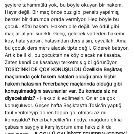
şeylere tahammülü yok, bu böyle okuyan bir hakem.
Hayır değil. Bir maç önce buz gibi penaltı yapılmış,
benzer bir durumda orada vermiyor. Hep böyle bu
çocuk. Kötü hakem. Hakem bile değil. Ve ödül gibi
maçlar alıyor sürekli. Genç, gelecek vadeden hakemi
koy, hata yapsın, hatasından ders alsın, eyvallah. Ama
bu çocuk ders mers alacak tipte değil. Giderek batıyor.
Artık belli ki, bu çocuktan ne köy olacak ne kasaba.
Zaten kendi de kasabayı terketmiş gibi görünüyor.
TOSİC’İNKİ DE ÇOK KONUŞULDU
Özellikle Beşiktaş
maçlarında çok hakem hataları olduğu ama hiçbir
hakem hatasının Fenerbahçe maçlarında olduğu gibi
konuşulmadığını savunanlar var. Bu konuda siz ne
diyeceksiniz?
- Haksızlık edilmesin. Onlar da çok
konuşuluyor. Geçen hafta Beşiktaş’ta Tosic’in yaptığı
faul verilmeyip dönen topun gol olması az mı
konuşuldu? Fenerbahçeliler’in medya mağduru olma
çabasını saygıyla karşılıyorum ama haksızlık da