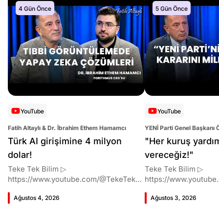
4 Gün Önce
5 Gün Önce
YouTube
YouTube
Fatih Altaylı & Dr. İbrahim Ethem Hamamcı
YENİ Parti Genel Başkanı 
Altaylı
Türk AI girişimine 4 milyon
"Her kuruş yardı
dolar!
vereceğiz!"
Teke Tek Bilim ▷
Teke Tek Bilim ▷
https://www.youtube.com/@TekeTekBil
https://www.youtube
im 00:00 Giriş 01:51 İbrahim Ethem
im 00:00 Giriş 01:58 Butlan kararı 05:58
Ağustos 4, 2026
Ağustos 3, 2026
Hamamcı kimdir ve akademik
Butlan kararı kimin m
çalışmaları neler? 10:54 Kendi
Kılıçdaroğlu bu günler