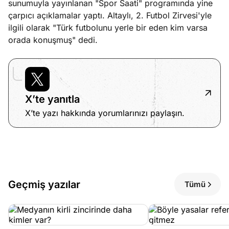
sunumuyla yayınlanan "Spor Saati" programında yine
e
Ağustos
çarpıcı açıklamalar yaptı. Altaylı, 2. Futbol Zirvesi'yle
ları
5, 2026
ilgili olarak "Türk futbolunu yerle bir eden kim varsa
nca stok
orada konuşmuş" dedi.
Köşe
Spor
Otomob
sı caiz
Yazıları
Yazıları
Yazıları
ir!
X’te yanıtla
X’te yazı hakkında yorumlarınızı paylaşın.
Geçmiş yazılar
Tümü