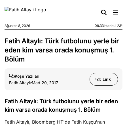
Ağustos 8, 2026
09:33
İstanbul 23°
Fatih Altaylı: Türk futbolunu yerle bir
e
Ağustos
ları
7, 2026
eden kim varsa orada konuşmuş 1.
yanın kirli
Bölüm
cirinde
a kimler
?
Köşe Yazıları
Link
Fatih Altaylı
Mart 20, 2017
e
Ağustos
ları
6, 2026
Fatih Altaylı: Türk futbolunu yerle bir eden
le yasalar
kim varsa orada konuşmuş 1. Bölüm
eranduma
mez
Fatih Altaylı, Bloomberg HT'de Fatih Kuşçu'nun