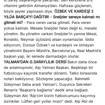
G.Saray başkanlığına yakışmaz. Ben kendisine B12
vitamini getirdim Almanya’dan. Hafızası güçlensin,
böyle şeyler yapmasın diye.
ÖZBEK VE KARDEŞİ 2
YILDA BARÇA’YI DAĞITIR!
- Sneijder seneye kalmalı mı
gitmeli
mi?
- Para veren varsa gitmeli. Para veren
yoksa kalmalı. Mesele Sneijder falan değil ki, mesele
yönetim. Bu yönetim varken Sneijder’in yanına Messi,
Ronaldo, Neymar üçlüsünü alsan oynamazlar. İddia
ediyorum, Dursun Özbek’i ve kardeşini ve olmayan
yönetimini Bayern Münih’e, Barcelona’ya, Real Madrid’e
başkan yap, iki senede darmadağın olurlar.
YALMAN’DAN G.SARAYLILIK DERSİ
Bakın daha önce
de anlatmışımdır, Alp Yalman Başkan. Beşiktaşlı bir
futbolcuyu kaçırdık transfer dönemi. Tatko binasında
noteri bekliyoruz. Sözleşme yapacağız. Rahmetli
Süleyman Seba aradı Yalman’ı. Duyunca Sekreteri
Renan’a “Başkan’a bağlama” dedik ama bağladı.
Süleyman Abi “Alp’cim bizim futbolcumuzu kaçırmış
sizinkiler. Lütfen geri yollar mısın” dedi. Alp Abi de