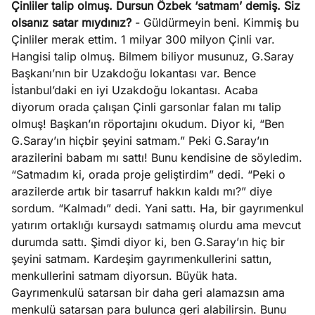
Çinliler talip olmuş. Dursun Özbek ‘satmam’ demiş. Siz
?
olsanız satar mıydınız?
- Güldürmeyin beni. Kimmiş bu
Çinliler merak ettim. 1 milyar 300 milyon Çinli var.
e
Ağustos
Hangisi talip olmuş. Bilmem biliyor musunuz, G.Saray
ları
6, 2026
Başkanı’nın bir Uzakdoğu lokantası var. Bence
le yasalar
İstanbul’daki en iyi Uzakdoğu lokantası. Acaba
Köşe
Spor
Otomob
eranduma
diyorum orada çalışan Çinli garsonlar falan mı talip
Yazıları
Yazıları
Yazıları
mez
olmuş! Başkan’ın röportajını okudum. Diyor ki, “Ben
G.Saray’ın hiçbir şeyini satmam.” Peki G.Saray’ın
arazilerini babam mı sattı! Bunu kendisine de söyledim.
“Satmadım ki, orada proje geliştirdim” dedi. “Peki o
arazilerde artık bir tasarruf hakkın kaldı mı?” diye
sordum. “Kalmadı” dedi. Yani sattı. Ha, bir gayrımenkul
yatırım ortaklığı kursaydı satmamış olurdu ama mevcut
durumda sattı. Şimdi diyor ki, ben G.Saray’ın hiç bir
şeyini satmam. Kardeşim gayrımenkullerini sattın,
menkullerini satmam diyorsun. Büyük hata.
Gayrımenkulü satarsan bir daha geri alamazsın ama
menkulü satarsan para bulunca geri alabilirsin. Bunu