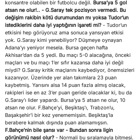
konsantre olabilen bir futbolcu değil.
Bursa’ya 5 gol
atsan ne olur!..
- G.Saray tek pozisyon vermedi. Bu
değişim rakibin kötü durumundan mı yoksa Tudor’un
istediklerini daha iyi yaptığının işareti mi?
- Tudor’un
etkisini hep görüyoruz ama sonuca yansıyan etkisi
yok. G.Saray kimi yenebiliyor? Düşmeye oynayan
Adana’yı yeniyor mesela. Bursa geçen hafta
Akhisar’dan da 5 yedi. Bu maçı 5-0 alacağına, önceki
maçları ve bu maçı 1’er sıfır kazansa daha iyi değil
miydi? G.Saray kritik maçlarını kaybediyor, önemsizleri
kazanıyor. Üzerinde yer alan takımlara 23 puan
kaybetmiş. Yarısını alsa 14 puan fazla almış olacak,
rakipleri ise en az 3’er puan geride olacaklar ki, bu da
G.Saray’ı lider yapardı. Bursa’ya 5 atsan ne olur, 10
atsan ne olur. F.Bahçe’yi, Beşiktaş’ı, Trabzon’u,
Başakşehir’i bir kez yenememişsin. Beşiktaş’la
berabere kalmak dışında puan alamamışsın.
F.Bahçe’nin bile şansı var
- Bundan sonra ligin
görünümü nasıl olur?
- Normali bu sıralamayla bitmesi.