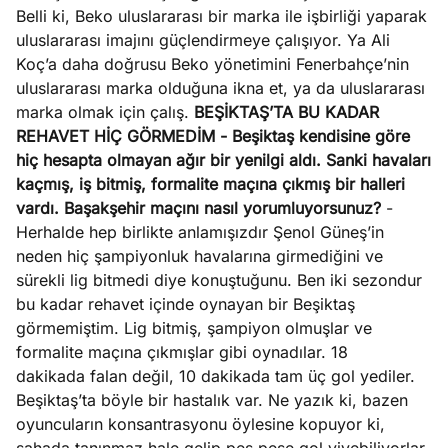
Belli ki, Beko uluslararası bir marka ile işbirliği yaparak
uluslararası imajını güçlendirmeye çalışıyor. Ya Ali
Koç’a daha doğrusu Beko yönetimini Fenerbahçe’nin
uluslararası marka olduğuna ikna et, ya da uluslararası
marka olmak için çalış.
BEŞİKTAŞ’TA BU KADAR
REHAVET HİÇ GÖRMEDİM
- Beşiktaş kendisine göre
hiç hesapta olmayan ağır bir yenilgi aldı. Sanki havaları
kaçmış, iş bitmiş, formalite maçına çıkmış bir halleri
vardı. Başakşehir maçını nasıl yorumluyorsunuz?
-
Herhalde hep birlikte anlamışızdır Şenol Güneş’in
neden hiç şampiyonluk havalarına girmediğini ve
sürekli lig bitmedi diye konuştuğunu. Ben iki sezondur
bu kadar rehavet içinde oynayan bir Beşiktaş
görmemiştim. Lig bitmiş, şampiyon olmuşlar ve
formalite maçına çıkmışlar gibi oynadılar. 18
dakikada falan değil, 10 dakikada tam üç gol yediler.
Beşiktaş’ta böyle bir hastalık var. Ne yazık ki, bazen
oyuncuların konsantrasyonu öylesine kopuyor ki,