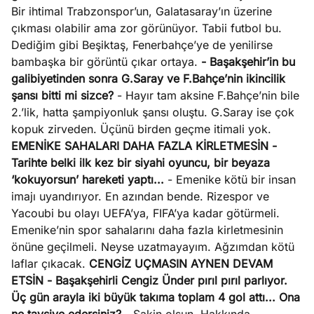
Bir ihtimal Trabzonspor’un, Galatasaray’ın üzerine
çıkması olabilir ama zor görünüyor. Tabii futbol bu.
Dediğim gibi Beşiktaş, Fenerbahçe’ye de yenilirse
bambaşka bir görüntü çıkar ortaya.
- Başakşehir’in bu
galibiyetinden sonra G.Saray ve F.Bahçe’nin ikincilik
şansı bitti mi sizce?
- Hayır tam aksine F.Bahçe’nin bile
2.’lik, hatta şampiyonluk şansı oluştu. G.Saray ise çok
kopuk zirveden. Üçünü birden geçme itimali yok.
EMENİKE SAHALARI DAHA FAZLA KİRLETMESİN
-
Tarihte belki ilk kez bir siyahi oyuncu, bir beyaza
‘kokuyorsun’ hareketi yaptı...
- Emenike kötü bir insan
imajı uyandırıyor. En azından bende. Rizespor ve
Yacoubi bu olayı UEFA’ya, FIFA’ya kadar götürmeli.
Emenike’nin spor sahalarını daha fazla kirletmesinin
önüne geçilmeli. Neyse uzatmayayım. Ağzımdan kötü
laflar çıkacak.
CENGİZ UÇMASIN AYNEN DEVAM
ETSİN
- Başakşehirli Cengiz Ünder pırıl pırıl parlıyor.
Üç gün arayla iki büyük takıma toplam 4 gol attı... Ona