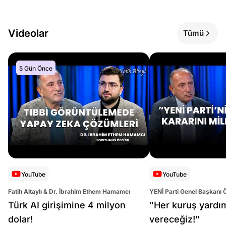
Videolar
Tümü
5 Gün Önce
YouTube
YouTube
Fatih Altaylı & Dr. İbrahim Ethem Hamamcı
YENİ Parti Genel Başkanı 
Altaylı
Türk AI girişimine 4 milyon
"Her kuruş yardı
dolar!
vereceğiz!"