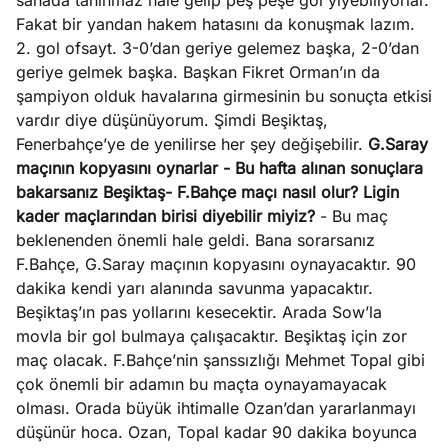
sahada tanınmaz hale gelip peş peşe gol yiyebiliyorlar.
Fakat bir yandan hakem hatasını da konuşmak lazım.
2. gol ofsayt. 3-0’dan geriye gelemez başka, 2-0’dan
geriye gelmek başka. Başkan Fikret Orman’ın da
şampiyon olduk havalarına girmesinin bu sonuçta etkisi
vardır diye düşünüyorum. Şimdi Beşiktaş,
Fenerbahçe’ye de yenilirse her şey değişebilir.
G.Saray
maçının kopyasını oynarlar
- Bu hafta alınan sonuçlara
bakarsanız Beşiktaş- F.Bahçe maçı nasıl olur? Ligin
kader maçlarından birisi diyebilir miyiz?
- Bu maç
beklenenden önemli hale geldi. Bana sorarsanız
F.Bahçe, G.Saray maçının kopyasını oynayacaktır. 90
dakika kendi yarı alanında savunma yapacaktır.
Beşiktaş’ın pas yollarını kesecektir. Arada Sow’la
movla bir gol bulmaya çalışacaktır. Beşiktaş için zor
maç olacak. F.Bahçe’nin şanssızlığı Mehmet Topal gibi
çok önemli bir adamın bu maçta oynayamayacak
olması. Orada büyük ihtimalle Ozan’dan yararlanmayı
düşünür hoca. Ozan, Topal kadar 90 dakika boyunca