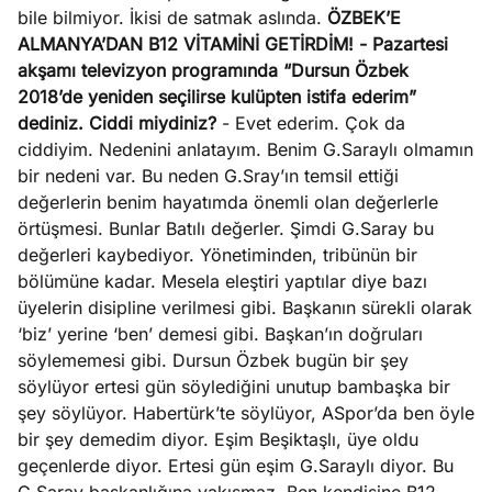
bile bilmiyor. İkisi de satmak aslında.
ÖZBEK’E
ALMANYA’DAN B12 VİTAMİNİ GETİRDİM!
- Pazartesi
akşamı televizyon programında “Dursun Özbek
2018’de yeniden seçilirse kulüpten istifa ederim”
dediniz. Ciddi
miydiniz?
- Evet ederim. Çok da
ciddiyim. Nedenini anlatayım. Benim G.Saraylı olmamın
bir nedeni var. Bu neden G.Sray’ın temsil ettiği
değerlerin benim hayatımda önemli olan değerlerle
örtüşmesi. Bunlar Batılı değerler. Şimdi G.Saray bu
değerleri kaybediyor. Yönetiminden, tribünün bir
bölümüne kadar. Mesela eleştiri yaptılar diye bazı
üyelerin disipline verilmesi gibi. Başkanın sürekli olarak
‘biz’ yerine ‘ben’ demesi gibi. Başkan’ın doğruları
söylememesi gibi. Dursun Özbek bugün bir şey
söylüyor ertesi gün söylediğini unutup bambaşka bir
şey söylüyor. Habertürk’te söylüyor, ASpor’da ben öyle
bir şey demedim diyor. Eşim Beşiktaşlı, üye oldu
geçenlerde diyor. Ertesi gün eşim G.Saraylı diyor. Bu