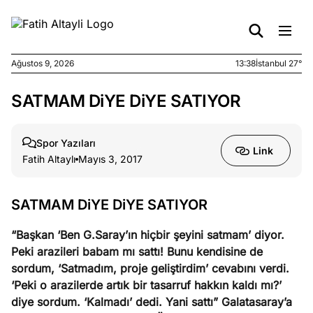
Ağustos 9, 2026
13:38
İstanbul 27°
SATMAM DiYE DiYE SATIYOR
e
Ağustos
ları
9, 2026
K’un
Spor Yazıları
Link
katı
Fatih Altaylı
Mayıs 3, 2017
ngü:
ekkilim
afçı değil
SATMAM DiYE DiYE SATIYOR
“Başkan ‘Ben G.Saray’ın hiçbir şeyini satmam’ diyor.
e
Ağustos
Peki arazileri babam mı sattı! Bunu kendisine de
ları
7, 2026
sordum, ‘Satmadım, proje geliştirdim’ cevabını verdi.
yanın kirli
‘Peki o arazilerde artık bir tasarruf hakkın kaldı mı?’
cirinde
diye sordum. ‘Kalmadı’ dedi. Yani sattı”
Galatasaray’a
a kimler