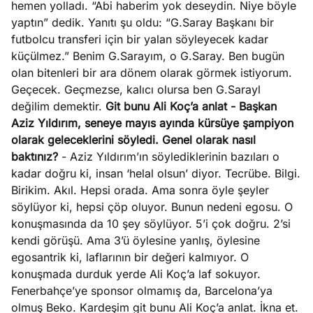
hemen yolladı. “Abi haberim yok deseydin. Niye böyle
yaptın” dedik. Yanıtı şu oldu: “G.Saray Başkanı bir
futbolcu transferi için bir yalan söyleyecek kadar
küçülmez.” Benim G.Sarayım, o G.Saray. Ben bugün
olan bitenleri bir ara dönem olarak görmek istiyorum.
Geçecek. Geçmezse, kalıcı olursa ben G.Sarayl
değilim demektir.
Git bunu Ali Koç’a anlat
- Başkan
Aziz Yıldırım, seneye mayıs ayında kürsüye şampiyon
olarak geleceklerini söyledi. Genel olarak nasıl
baktınız?
- Aziz Yıldırım’ın söylediklerinin bazıları o
kadar doğru ki, insan ‘helal olsun’ diyor. Tecrübe. Bilgi.
Birikim. Akıl. Hepsi orada. Ama sonra öyle şeyler
söylüyor ki, hepsi çöp oluyor. Bunun nedeni egosu. O
konuşmasında da 10 şey söylüyor. 5’i çok doğru. 2’si
kendi görüşü. Ama 3’ü öylesine yanlış, öylesine
egosantrik ki, laflarının bir değeri kalmıyor. O
konuşmada durduk yerde Ali Koç’a laf sokuyor.
Fenerbahçe’ye sponsor olmamış da, Barcelona’ya
olmuş Beko. Kardeşim git bunu Ali Koç’a anlat. İkna et.