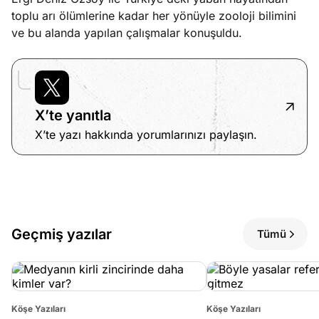
e
Ağustos
toplu arı ölümlerine kadar her yönüyle zooloji bilimini
ları
5, 2026
ve bu alanda yapılan çalışmalar konuşuldu.
nca stok
Köşe
Spor
Otomob
sı caiz
Yazıları
Yazıları
Yazıları
ir!
X’te yanıtla
X’te yazı hakkında yorumlarınızı paylaşın.
Geçmiş yazılar
Tümü
Köşe Yazıları
Köşe Yazıları