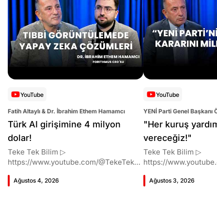
YouTube
YouTube
Fatih Altaylı & Dr. İbrahim Ethem Hamamcı
YENİ Parti Genel Başkanı 
Altaylı
Türk AI girişimine 4 milyon
"Her kuruş yardı
dolar!
vereceğiz!"
Teke Tek Bilim ▷
Teke Tek Bilim ▷
https://www.youtube.com/@TekeTekBil
https://www.youtube
im 00:00 Giriş 01:51 İbrahim Ethem
im 00:00 Giriş 01:58 Butlan kararı 05:58
Ağustos 4, 2026
Ağustos 3, 2026
Hamamcı kimdir ve akademik
Butlan kararı kimin m
çalışmaları neler? 10:54 Kendi
Kılıçdaroğlu bu günler
şirketlerini kurma süreçleri 11:37 ETH
vermiş miydi? 17:16 H
Zurich'de bu araştırma fikri ile nasıl
destek bekliyor muy