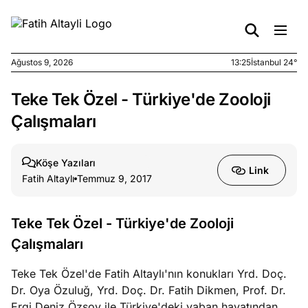
Ağustos 9, 2026
13:25
İstanbul 24°
Teke Tek Özel - Türkiye'de Zooloji
e
Ağustos
ları
7, 2026
Çalışmaları
yanın kirli
cirinde
Köşe Yazıları
a kimler
Link
Fatih Altaylı
Temmuz 9, 2017
?
e
Ağustos
Teke Tek Özel - Türkiye'de Zooloji
ları
6, 2026
Çalışmaları
le yasalar
eranduma
Teke Tek Özel'de Fatih Altaylı'nın konukları Yrd. Doç.
mez
Dr. Oya Özuluğ, Yrd. Doç. Dr. Fatih Dikmen, Prof. Dr.
Ergi Deniz Özsoy ile Türkiye'deki yaban hayatından