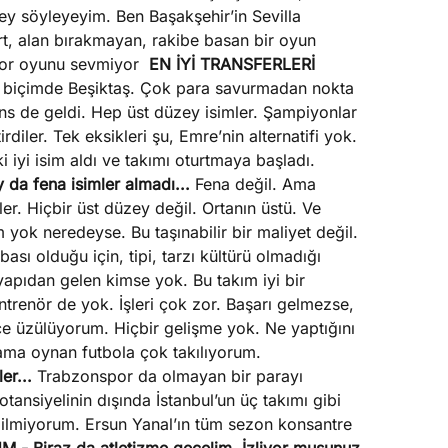
ey söyleyeyim. Ben Başakşehir’in Sevilla
rt, alan bırakmayan, rakibe basan bir oyun
 kor oyunu sevmiyor
EN İYİ TRANSFERLERİ
 biçimde Beşiktaş. Çok para savurmadan nokta
ens de geldi. Hep üst düzey isimler. Şampiyonlar
diler. Tek eksikleri şu, Emre’nin alternatifi yok.
ki iyi isim aldı ve takımı oturtmaya başladı.
 da fena isimler almadı...
Fena değil. Ama
ler. Hiçbir üst düzey değil. Ortanın üstü. Ve
yok neredeyse. Bu taşınabilir bir maliyet değil.
sı olduğu için, tipi, tarzı kültürü olmadığı
yapıdan gelen kimse yok. Bu takım iyi bir
antrenör de yok. İşleri çok zor. Başarı gelmezse,
kçe üzülüyorum. Hiçbir gelişme yok. Ne yaptığını
ama oynan futbola çok takılıyorum.
er...
Trabzonspor da olmayan bir parayı
otansiyelinin dışında İstanbul’un üç takımı gibi
bilmiyorum. Ersun Yanal’ın tüm sezon konsantre