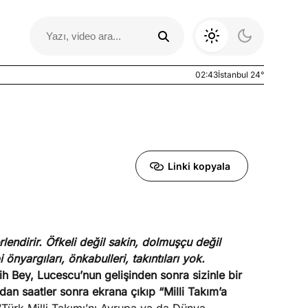
02:43
İstanbul 24°
Linki kopyala
endirir. Öfkeli değil sakin, dolmuşçu değil
Otomobil Yazıları
önyargıları, önkabulleri, takıntıları yok.
tih Bey, Lucescu’nun gelişinden sonra sizinle bir
dan saatler sonra ekrana çıkıp “Milli Takım’a