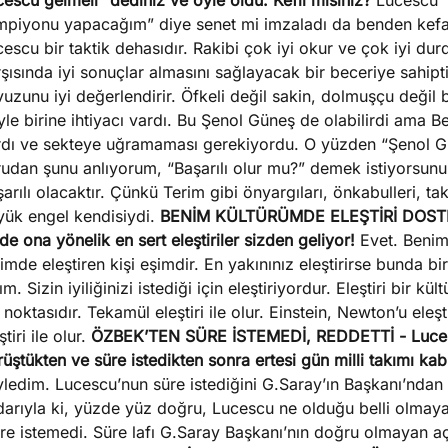
escu gelmeli” dediniz ve öyle oldu. Kefil misiniz?
Lucescu “
mpiyonu yapacağım” diye senet mi imzaladı da benden kefal
escu bir taktik dehasıdır. Rakibi çok iyi okur ve çok iyi dur
şısında iyi sonuçlar almasını sağlayacak bir beceriye sahipt
uzunu iyi değerlendirir. Öfkeli değil sakin, dolmuşçu değil 
le birine ihtiyacı vardı. Bu Şenol Güneş de olabilirdi ama Be
rdı ve sekteye uğramaması gerekiyordu. O yüzden “Şenol Gün
rudan şunu anlıyorum, “Başarılı olur mu?” demek istiyorsun
arılı olacaktır. Çünkü Terim gibi önyargıları, önkabulleri, ta
yük engel kendisiydi.
BENİM KÜLTÜRÜMDE ELEŞTİRİ DOS
de ona yönelik en sert eleştiriler sizden geliyor!
Evet. Benim 
imde eleştiren kişi eşimdir. En yakınınız eleştirirse bunda bi
ım. Sizin iyiliğinizi istediği için eleştiriyordur. Eleştiri bir k
 noktasıdır. Tekamül eleştiri ile olur. Einstein, Newton’u eleşt
ştiri ile olur.
ÖZBEK’TEN SÜRE İSTEMEDİ, REDDETTİ
- Luce
üştükten ve süre istedikten sonra ertesi gün milli takımı ka
yledim. Lucescu’nun süre istediğini G.Saray’ın Başkanı’nda
arıyla ki, yüzde yüz doğru, Lucescu ne olduğu belli olmayan 
re istemedi. Süre lafı G.Saray Başkanı’nın doğru olmayan a