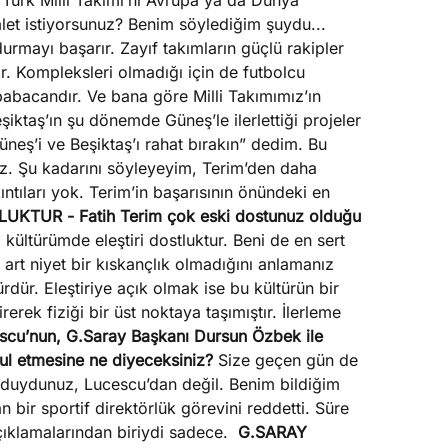
Türk Milli Takımı’nı Avrupa ya da Dünya
et istiyorsunuz? Benim söylediğim şuydu...
durmayı başarır. Zayıf takımların güçlü rakipler
ir. Kompleksleri olmadığı için de futbolcu
babacandır. Ve bana göre Milli Takımımız’ın
şiktaş’ın şu dönemde Güneş’le ilerlettiği projeler
eş’i ve Beşiktaş’ı rahat bırakın” dedim. Bu
uz. Şu kadarını söyleyeyim, Terim’den daha
kıntıları yok. Terim’in başarısının önündeki en
TLUKTUR
- Fatih Terim çok eski dostunuz olduğu
kültürümde eleştiri dostluktur. Beni de en sert
r art niyet bir kıskançlık olmadığını anlamanız
ültürdür. Eleştiriye açık olmak ise bu kültürün bir
irerek fiziği bir üst noktaya taşımıştır. İlerleme
scu’nun, G.Saray Başkanı Dursun Özbek ile
bul etmesine ne diyeceksiniz?
Size geçen gün de
n duydunuz, Lucescu’dan değil. Benim bildiğim
bir sportif direktörlük görevini reddetti. Süre
çıklamalarından biriydi sadece.
G.SARAY