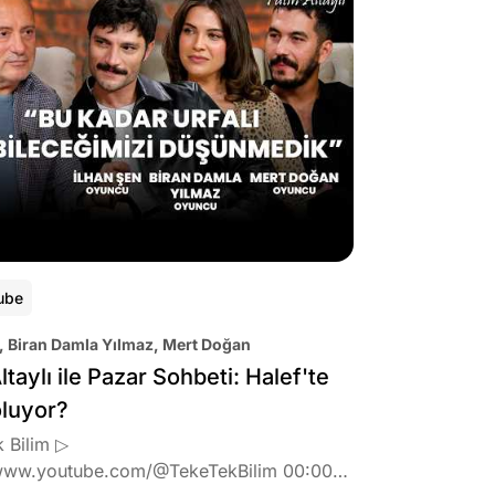
ube
, Biran Damla Yılmaz, Mert Doğan
ltaylı ile Pazar Sohbeti: Halef'te
oluyor?
 Bilim ▷
www.youtube.com/@TekeTekBilim 00:00