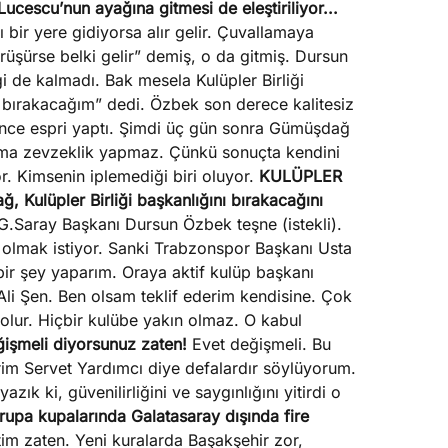
ucescu’nun ayağına gitmesi de eleştiriliyor...
 bir yere gidiyorsa alır gelir. Çuvallamaya
üşürse belki gelir” demiş, o da gitmiş. Dursun
iği de kalmadı. Bak mesela Kulüpler Birliği
 bırakacağım” dedi. Özbek son derece kalitesiz
dince espri yaptı. Şimdi üç gün sonra Gümüşdağ
ama zevzeklik yapmaz. Çünkü sonuçta kendini
r. Kimsenin iplemediği biri oluyor.
KULÜPLER
 Kulüpler Birliği başkanlığını bırakacağını
.Saray Başkanı Dursun Özbek teşne (istekli).
e olmak istiyor. Sanki Trabzonspor Başkanı Usta
r şey yaparım. Oraya aktif kulüp başkanı
li Şen. Ben olsam teklif ederim kendisine. Çok
z olur. Hiçbir kulübe yakın olmaz. O kabul
işmeli diyorsunuz zaten!
Evet değişmeli. Bu
im Servet Yardımcı diye defalardır söylüyorum.
zık ki, güvenilirliğini ve saygınlığını yitirdi o
rupa kupalarında Galatasaray dışında fire
im zaten. Yeni kuralarda Başakşehir zor,