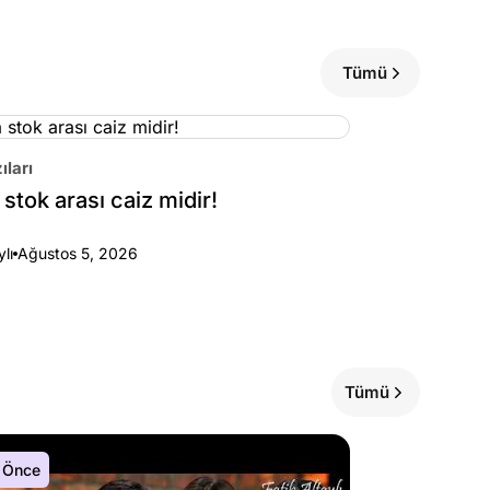
Tümü
ıları
stok arası caiz midir!
ylı
Ağustos 5, 2026
Tümü
 Önce