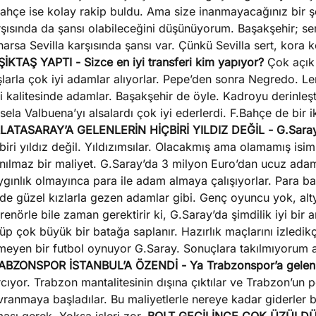
ahçe ise kolay rakip buldu. Ama size inanmayacağınız bir ş
şısında da şansı olabileceğini düşünüyorum. Başakşehir; se
arsa Sevilla karşısında şansı var. Çünkü Sevilla sert, kora
ŞİKTAŞ YAPTI
- Sizce en iyi transferi kim yapıyor?
Çok açık
şlarla çok iyi adamlar alıyorlar. Pepe’den sonra Negredo. L
i kalitesinde adamlar. Başakşehir de öyle. Kadroyu derinleştir
ela Valbuena’yı alsalardı çok iyi ederlerdi. F.Bahçe de bir i
LATASARAY’A GELENLERİN HİÇBİRİ YILDIZ DEĞİL
- G.Saray
biri yıldız değil. Yıldızımsılar. Olacakmış ama olamamış isim
nılmaz bir maliyet. G.Saray’da 3 milyon Euro’dan ucuz adam 
gınlık olmayınca para ile adam almaya çalışıyorlar. Para baba
de güzel kızlarla gezen adamlar gibi. Genç oyuncu yok, alt
renörle bile zaman gerektirir ki, G.Saray’da şimdilik iyi bir 
üp çok büyük bir batağa saplanır. Hazırlık maçlarını izledi
lmeyen bir futbol oynuyor G.Saray. Sonuçlara takılmıyorum 
ABZONSPOR İSTANBUL’A ÖZENDİ
- Ya Trabzonspor’a gelenl
cıyor. Trabzon mantalitesinin dışına çıktılar ve Trabzon’un p
vranmaya başladılar. Bu maliyetlerle nereye kadar giderler 