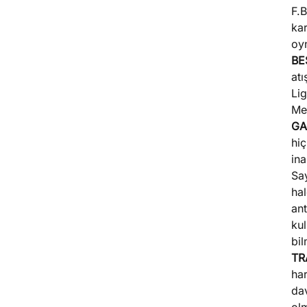
F.B
kar
oyn
BE
atı
Lig
Mes
GA
hiç
ina
Say
hal
ant
kul
bi
TR
har
da