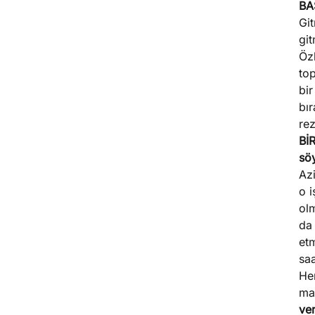
BA
Git
git
Özb
to
bi
bı
rez
Bİ
sö
Azi
o 
olm
da 
et
sa
Hem
ma
ve