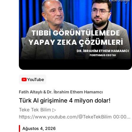
YouTube
Fatih Altaylı & Dr. İbrahim Ethem Hamamcı
Türk AI girişimine 4 milyon dolar!
Teke Tek Bilim ▷
https://www.youtube.com/@TekeTekBilim 00:00
Giriş 01:51 İbrahim Ethem Hamamcı kimdir ve
Ağustos 4, 2026
akademik çalışmaları neler? 10:54 Kendi şirketlerini