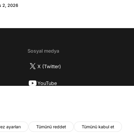
:46 Biran Damla Yılmaz dizi teklifi
s 2, 2026
de neler hissetti? 05:41 Oynadığı role nasıl
? 08:06 Mert Doğan nereli? 09:21 Mert
 rolü ve şivesi 11:21 Oynadığı karaktere
ttı? 17:52 İlhan Şen, ayakkabı eleştirisinden
tih Altaylı'ya gıcık oldu mu? 19:15
r Urfa'yı sevdi mi? 20:40 Urfa'yı gezdiler
2 Biran Damla Yılmaz nereli, nasıl bir
Sosyal medya
r? 26:57 Şehirdışı diziler özel hayatlarını
r mu? 30:18 Mert Doğan'ın oyunculuk
X (Twitter)
nasıl? 33:52 İlhan Şen'in oyunculuk
 nasıl başladı? 35:47 Aziz Yıldırım
YouTube
 olduğu için mühendisliği seçtiği doğru
2 Best Model yarışmasına neden katıldı?
Instagram
fa'da nasıl fit kalmayı başarıyor? 41:28
 ilin dışında çalışmak İlhan Şen'in özel
 etkiliyor mu? 44:53 Yurt dışında
k yapma fikrine nasıl bakıyorlar? 48:03
ez ayarları
Tümünü reddet
Tümünü kabul et
u yıl neler olacak? 48:19 Gelecekte başka