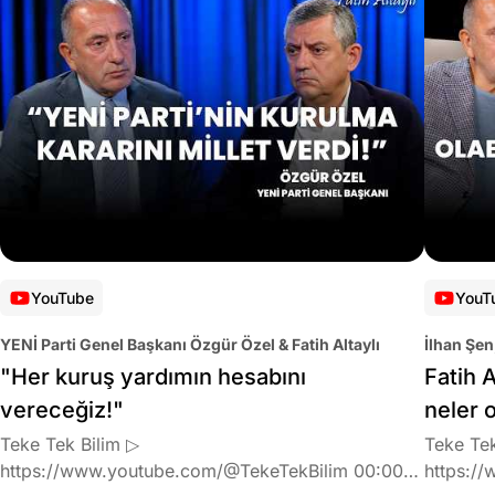
YouTube
YouT
YENİ Parti Genel Başkanı Özgür Özel & Fatih Altaylı
İlhan Şen
"Her kuruş yardımın hesabını
Fatih A
vereceğiz!"
neler 
Teke Tek Bilim ▷
Teke Tek
https://www.youtube.com/@TekeTekBilim 00:00
https://