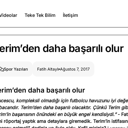
Videolar
Teke Tek Bilim
İletişim
Ağustos 7, 2026
erim’den daha başarılı olur
a kimler var?
Ağustos 6, 2026
Fatih Altaylı
Ağustos 7, 2017
Spor Yazıları
itmez
Ağustos 5, 2026
rim’den daha başarılı olur
cescu, kompleksli olmadığı için futbolcu havuzunu iyi değerl
Köşe Yazıları
Spor Yazıları
acandır. Terim’den daha başarılı olacaktır. Çünkü Terim gibi 
im’in başarısının önündeki en büyük engel kendisiydi.”
- Fa
i röportaj yaptık ama detaylara giremedik. Terim’in istifasın