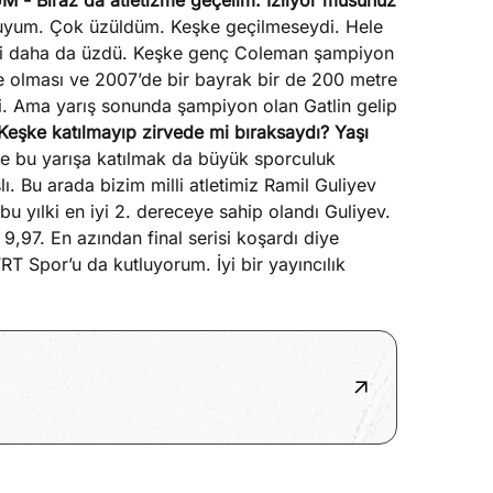
ÜM
- Biraz da atletizme geçelim. İzliyor musunuz
uyum. Çok üzüldüm. Keşke geçilmeseydi. Hele
beni daha da üzdü. Keşke genç Coleman şampiyon
ye olması ve 2007’de bir bayrak bir de 200 metre
ldi. Ama yarış sonunda şampiyon olan Gatlin gelip
 Keşke katılmayıp zirvede mi bıraksaydı? Yaşı
ile bu yarışa katılmak da büyük sporculuk
lı. Bu arada bizim milli atletimiz Ramil Guliyev
u yılki en iyi 2. dereceye sahip olandı Guliyev.
 9,97. En azından final serisi koşardı diye
T Spor’u da kutluyorum. İyi bir yayıncılık