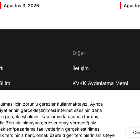
Giriş 01:58 Butlan kararı 05:58 Butlan kararı kimin
Giriş 02
Ağustos 3, 2026
Ağusto
meselesi? 11:32 Kılıçdaroğlu bu günlerin sinyalini
geldiğin
vermiş miydi? 17:16 Halktan böyle bir destek
büründü
bekliyor muydu? 25:40 CHP'den ayrılma kararı
Doğan'nı
30:09 AK Parti'ye geçişlerin duracağının garantisi
neler ka
var mı? 48:12 Cemil Tugay kalacak mı? 50:13
sonra Fa
CHP'de Özgür Özel'e yakın isimler kaldı mı? 52:50
Oyuncula
Yargıtay kararından eminken neden partiden
Diğer
mi? 22:2
ayrıldı? 56:53 İttifak arayışı olacak mı? 1:01:43
ailesi va
lı
Seçim güvenliğini nasıl sağlayacak? 1:06:25 Ekrem
İletişim
etkiliyo
İmamoğlu merkezli bir parti kuruldu? 1:10:03
eğitimi 
Bilim
Özgür Özel'in fezlekeleri ve dokunulmazlığın
KVKK Aydınlatma Metni
serüveni
kalkma ihtimali 1:14:38 Anket sonuçlarına nasıl
mühendis
Sanat
bakıyor? 1:18:30 Terörsüz Türkiye süreci 1:25:48
Site Kuralları
mu? 37:2
nulması için zorunlu çerezler kullanmaktayız. Ayrıca
ASELSAN'ın özelleştirilmesi 1:26:59 Medyadaki
38:55 Ur
yetlerinin gerçekleştirilmesi internet sitesinin daha
gör
operasyonlar 1:34:19 Bağışların sürmesi için
Yaşadığı
zinin gerçekleştirilmesi kapsamında üçüncü taraf iş
çağrısı olacak mı? 1:41:40 Muhalif medyayla
hayatını
edir. Zorunlu olmayan çerezler onay vermediğiniz
parasal ilişkileri var mı? 1:53:56 Abdest alırken
oyunculu
 reklam/pazarlama faaliyetlerinin gerçekleştirilmesi,
Çer
ilik tercihiniz hariç olmak üzere diğer tercihlerinizin siteye
yayınlanan fotoğrafı hakkında ne düşünüyor?
Dizide b