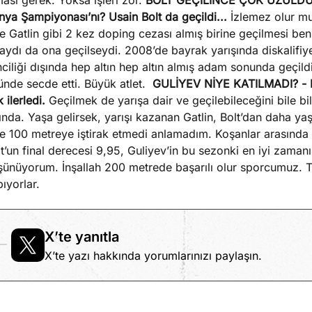
ası gerek. Yoksa işleri zor.
BOLT GEÇİLİNCE ÇOK ÜZÜLD
ya Şampiyonası’nı? Usain Bolt da geçildi...
İzlemez olur m
le Gatlin gibi 2 kez doping cezası almış birine geçilmesi 
aydı da ona geçilseydi. 2008’de bayrak yarışında diskalifi
nciliği dışında hep altın hep altın almış adam sonunda geçi
nde secde etti. Büyük atlet.
GULİYEV NİYE KATILMADI?
-
 ilerledi.
Geçilmek de yarışa dair ve geçilebileceğini bile b
ında. Yaşa gelirsek, yarışı kazanan Gatlin, Bolt’dan daha yaş
e 100 metreye iştirak etmedi anlamadım. Koşanlar arasında b
t’un final derecesi 9,95, Guliyev’in bu sezonki en iyi zamanı
ünüyorum. İnşallah 200 metrede başarılı olur sporcumuz. TR
ıyorlar.
X’te yanıtla
X’te yazı hakkında yorumlarınızı paylaşın.