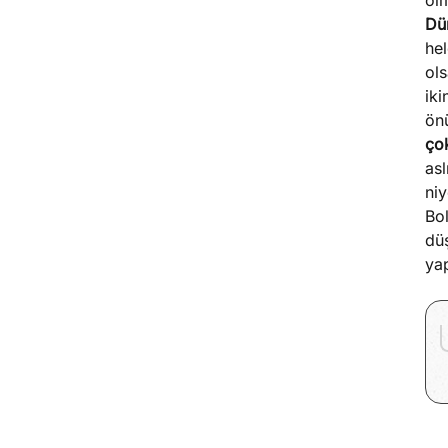
olm
Dün
he
ols
iki
önü
çok
asl
niy
Bol
düş
yap