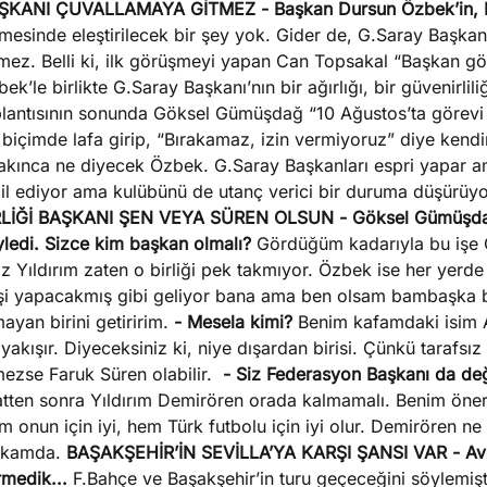
ŞKANI ÇUVALLAMAYA GİTMEZ
- Başkan Dursun Özbek’in, L
mesinde eleştirilecek bir şey yok. Gider de, G.Saray Başkanı
mez. Belli ki, ilk görüşmeyi yapan Can Topsakal “Başkan gör
ek’le birlikte G.Saray Başkanı’nın bir ağırlığı, bir güvenirlil
plantısının sonunda Göksel Gümüşdağ “10 Ağustos’ta görevi
r biçimde lafa girip, “Bırakamaz, izin vermiyoruz” diye ken
rakınca ne diyecek Özbek. G.Saray Başkanları espri yapar 
il ediyor ama kulübünü de utanç verici bir duruma düşürüyo
RLİĞİ BAŞKANI ŞEN VEYA SÜREN OLSUN
- Göksel Gümüşdağ,
yledi. Sizce kim başkan olmalı?
Gördüğüm kadarıyla bu işe G
z Yıldırım zaten o birliği pek takmıyor. Özbek ise her yerd
işi yapacakmış gibi geliyor bana ama ben olsam bambaşka bi
ayan birini getiririm.
- Mesela kimi?
Benim kafamdaki isim A
yakışır. Diyeceksiniz ki, niye dışardan birisi. Çünkü tarafsı
mezse Faruk Süren olabilir.
- Siz Federasyon Başkanı da değ
atten sonra Yıldırım Demirören orada kalmamalı. Benim öner
 onun için iyi, hem Türk futbolu için iyi olur. Demirören ne ya
kamda.
BAŞAKŞEHİR’İN SEVİLLA’YA KARŞI ŞANSI VAR
- Av
rmedik...
F.Bahçe ve Başakşehir’in turu geçeceğini söylemişt