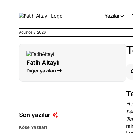
Yazılar
Ağustos 8, 2026
Köşe Yazıları
T
Medyanın kirli zincirinde dah
Fatih Altaylı
Köşe Yazıları
Diğer yazıları
Böyle yasalar referanduma g
Köşe Yazıları
Te
İnanca stok arası caiz midir!
“Lu
bab
Son yazılar
Ter
min
Köşe Yazıları