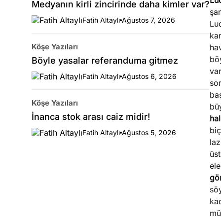
Luc
Medyanın kirli zincirinde daha kimler var?
şa
Fatih Altaylı
Ağustos 7, 2026
Luc
kar
Köşe Yazıları
hav
böy
Böyle yasalar referanduma gitmez
va
Fatih Altaylı
Ağustos 6, 2026
so
baş
Köşe Yazıları
bü
İnanca stok arası caiz midir!
hal
biç
Fatih Altaylı
Ağustos 5, 2026
laz
üst
ele
gör
sö
kad
mü