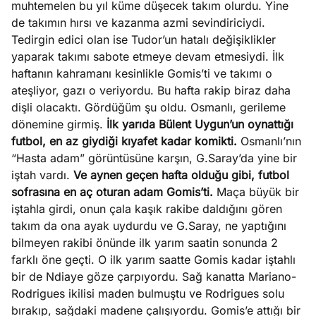
muhtemelen bu yıl küme düşecek takım olurdu. Yine
e
Ağustos
de takımın hırsı ve kazanma azmi sevindiriciydi.
ları
5, 2026
Tedirgin edici olan ise Tudor’un hatalı değişiklikler
nca stok
yaparak takımı sabote etmeye devam etmesiydi. İlk
Köşe
Spor
Otomob
sı caiz
haftanın kahramanı kesinlikle Gomis’ti ve takımı o
Yazıları
Yazıları
Yazıları
ir!
ateşliyor, gazı o veriyordu. Bu hafta rakip biraz daha
dişli olacaktı. Gördüğüm şu oldu. Osmanlı, gerileme
dönemine girmiş.
İlk yarıda Bülent Uygun’un oynattığı
futbol, en az giydiği kıyafet kadar komikti.
Osmanlı’nın
“Hasta adam” görüntüsüne karşın, G.Saray’da yine bir
iştah vardı.
Ve aynen geçen hafta olduğu gibi, futbol
sofrasına en aç oturan adam Gomis’ti.
Maça büyük bir
iştahla girdi, onun çala kaşık rakibe daldığını gören
takım da ona ayak uydurdu ve G.Saray, ne yaptığını
bilmeyen rakibi önünde ilk yarım saatin sonunda 2
farklı öne geçti. O ilk yarım saatte Gomis kadar iştahlı
bir de Ndiaye göze çarpıyordu. Sağ kanatta Mariano-
Rodrigues ikilisi maden bulmuştu ve Rodrigues solu
bırakıp, sağdaki madene çalışıyordu. Gomis’e attığı bir