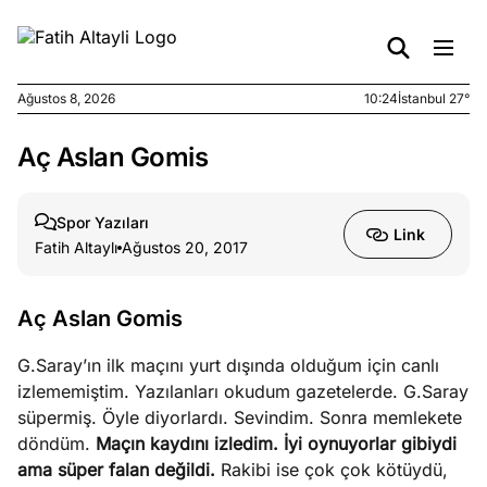
Ağustos 8, 2026
10:24
İstanbul 27°
Aç Aslan Gomis
e
Ağustos
ları
7, 2026
yanın kirli
Spor Yazıları
Link
cirinde
Fatih Altaylı
Ağustos 20, 2017
a kimler
?
Aç Aslan Gomis
e
Ağustos
G.Saray’ın ilk maçını yurt dışında olduğum için canlı
ları
6, 2026
izlememiştim. Yazılanları okudum gazetelerde. G.Saray
le yasalar
süpermiş. Öyle diyorlardı. Sevindim. Sonra memlekete
eranduma
döndüm.
Maçın kaydını izledim. İyi oynuyorlar gibiydi
mez
ama süper falan değildi.
Rakibi ise çok çok kötüydü,