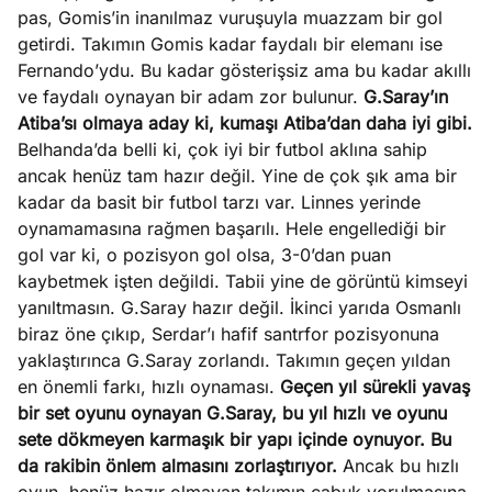
pas, Gomis’in inanılmaz vuruşuyla muazzam bir gol
getirdi. Takımın Gomis kadar faydalı bir elemanı ise
Fernando’ydu. Bu kadar gösterişsiz ama bu kadar akıllı
ve faydalı oynayan bir adam zor bulunur.
G.Saray’ın
Atiba’sı olmaya aday ki, kumaşı Atiba’dan daha iyi gibi.
Belhanda’da belli ki, çok iyi bir futbol aklına sahip
ancak henüz tam hazır değil. Yine de çok şık ama bir
kadar da basit bir futbol tarzı var. Linnes yerinde
oynamamasına rağmen başarılı. Hele engellediği bir
gol var ki, o pozisyon gol olsa, 3-0’dan puan
kaybetmek işten değildi. Tabii yine de görüntü kimseyi
yanıltmasın. G.Saray hazır değil. İkinci yarıda Osmanlı
biraz öne çıkıp, Serdar’ı hafif santrfor pozisyonuna
yaklaştırınca G.Saray zorlandı. Takımın geçen yıldan
en önemli farkı, hızlı oynaması.
Geçen yıl sürekli yavaş
bir set oyunu oynayan G.Saray, bu yıl hızlı ve oyunu
sete dökmeyen karmaşık bir yapı içinde oynuyor. Bu
da rakibin önlem almasını zorlaştırıyor.
Ancak bu hızlı