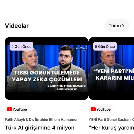
Videolar
Tümü
4 Gün Önce
5 Gün Önce
YouTube
YouTube
Fatih Altaylı & Dr. İbrahim Ethem Hamamcı
YENİ Parti Genel Başkanı 
Altaylı
Türk AI girişimine 4 milyon
"Her kuruş yardı