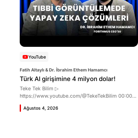
YouTube
Fatih Altaylı & Dr. İbrahim Ethem Hamamcı
Türk AI girişimine 4 milyon dolar!
Teke Tek Bilim ▷
https://www.youtube.com/@TekeTekBilim 00:00
Giriş 01:51 İbrahim Ethem Hamamcı kimdir ve
Ağustos 4, 2026
akademik çalışmaları neler? 10:54 Kendi şirketlerini
kurma süreçleri 11:37 ETH Zurich'de bu araştırma
fikri ile nasıl karşılandı ve neden bu araştırmayı
tercih etti? 12:39 Yapay zekayı kullanarak tıpta ne