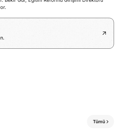
r. Bekir Gür, Eğitim Reformu Girişimi Direktörü
or.
n.
Tümü