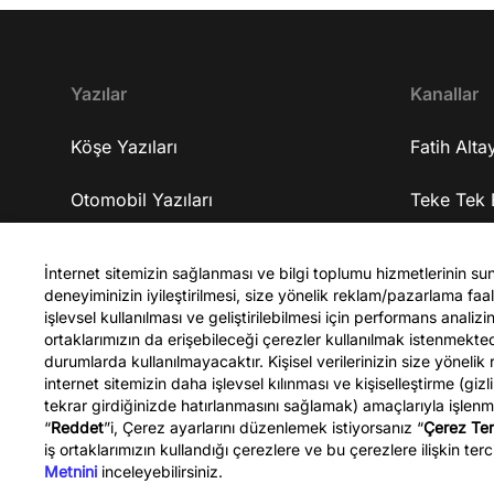
geliştirmeyi amaçlıyorlar? 16:33 Yapmaya
çalıştıkları gelişim için ne kadar sürede
tamamlanmasını öngörüyorlar? 17:08 Kendisine
gelen iş tekliflerini neden kabul etmedi? 18:38
Yazılar
Kanallar
Şirketleri nerede ve ekipleri nasıl? 19:07
Şirketlerine yatırım alabiliyorlar mı? 19:48
Köşe Yazıları
Fatih Altay
Şirketlerinin gelişme planları nasıl? 20:27
Şirketlerinde tam olarak ne üretiyorlar? 23:33
Otomobil Yazıları
Teke Tek 
Üzerinde çalıştıkları yapay zekanın kişiye özel ilaç
üretiminde bir faydası olacak mı? 24:36 10 yıl
Spor Yazıları
Teke Tek 
sonra bu geliştirdikleri iş ile kendisini nerede
İnternet sitemizin sağlanması ve bilgi toplumu hizmetlerinin su
deneyiminizin iyileştirilmesi, size yönelik reklam/pazarlama faali
görüyor? 25:03 Üniversite tercihi yapacak olan
Celal Şen
işlevsel kullanılması ve geliştirilebilmesi için performans anali
gençlere tavsiyeleri neler? 30:48 Bu yaptıkları işi
ortaklarımızın da erişebileceği çerezler kullanılmak istenmekt
Türkiye'ye taşımayı düşünüyorlar mı? 31:48
durumlarda kullanılmayacaktır. Kişisel verilerinizin size yönelik
Kapanış YouTube kanalına abone olmak için ▷
internet sitemizin daha işlevsel kılınması ve kişiselleştirme (gizl
http://bit.ly/FatihAltayli Gazeteci - Yazar Fatih
tekrar girdiğinizde hatırlanmasını sağlamak) amaçlarıyla işlen
“
Reddet
”i, Çerez ayarlarını düzenlemek istiyorsanız “
Çerez Ter
Altaylı, Youtube kanalına özel gündemi
Fatih Altaylı
iş ortaklarımızın kullandığı çerezlere ve bu çerezlere ilişkin terci
yorumluyor.
Metnini
inceleyebilirsiniz.