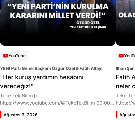
YouTube
YouT
YENİ Parti Genel Başkanı Özgür Özel & Fatih Altaylı
İlhan Şen
"Her kuruş yardımın hesabını
Fatih A
vereceğiz!"
neler 
Teke Tek Bilim ▷
Teke Tek
https://www.youtube.com/@TekeTekBilim 00:00
https://
Giriş 01:58 Butlan kararı 05:58 Butlan kararı kimin
Giriş 02
Ağustos 3, 2026
Ağusto
meselesi? 11:32 Kılıçdaroğlu bu günlerin sinyalini
geldiğin
vermiş miydi? 17:16 Halktan böyle bir destek
büründü
bekliyor muydu? 25:40 CHP'den ayrılma kararı
Doğan'nı