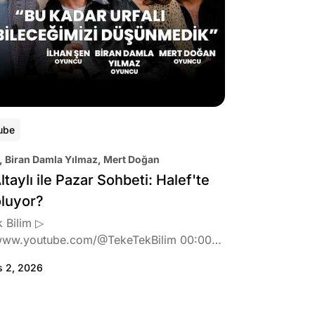
ube
, Biran Damla Yılmaz, Mert Doğan
ltaylı ile Pazar Sohbeti: Halef'te
oluyor?
 Bilim ▷
www.youtube.com/@TekeTekBilim 00:00
:46 Biran Damla Yılmaz dizi teklifi
s 2, 2026
de neler hissetti? 05:41 Oynadığı role nasıl
? 08:06 Mert Doğan nereli? 09:21 Mert
 rolü ve şivesi 11:21 Oynadığı karaktere