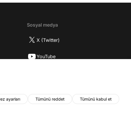
ttı? 17:52 İlhan Şen, ayakkabı eleştirisinden
tih Altaylı'ya gıcık oldu mu? 19:15
r Urfa'yı sevdi mi? 20:40 Urfa'yı gezdiler
2 Biran Damla Yılmaz nereli, nasıl bir
Sosyal medya
r? 26:57 Şehirdışı diziler özel hayatlarını
r mu? 30:18 Mert Doğan'ın oyunculuk
X (Twitter)
nasıl? 33:52 İlhan Şen'in oyunculuk
 nasıl başladı? 35:47 Aziz Yıldırım
YouTube
 olduğu için mühendisliği seçtiği doğru
2 Best Model yarışmasına neden katıldı?
Instagram
fa'da nasıl fit kalmayı başarıyor? 41:28
 ilin dışında çalışmak İlhan Şen'in özel
 etkiliyor mu? 44:53 Yurt dışında
k yapma fikrine nasıl bakıyorlar? 48:03
ez ayarları
Tümünü reddet
Tümünü kabul et
u yıl neler olacak? 48:19 Gelecekte başka
i var mı? 50:28 Verdikleri emeğin
ında maddi kazançları yeterli mi? 52:22
© 2026 Fatih Altaylı. Tüm hakları saklıdır.
nun devamını bilmeden çalışmak zor
55:30 Kapanış YouTube kanalına