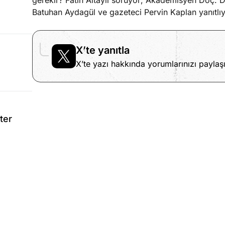
gerekir? Fatih Altaylı soruyor; Akademisyen Doç. D
Batuhan Aydagül ve gazeteci Pervin Kaplan yanıtlıy
X’te yanıtla
X’te yazı hakkında yorumlarınızı paylaşı
ter