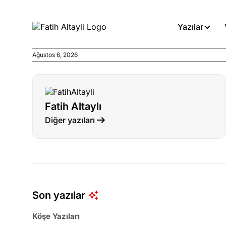
Yazılar
Ağustos 6, 2026
Köşe Yazıları
Böyle yasalar referanduma g
Fatih Altaylı
Köşe Yazıları
Diğer yazıları
İnanca stok arası caiz midir!
Köşe Yazıları
Türkiye’den niye umutlu ol
ister misiniz?
Son yazılar
Köşe Yazıları