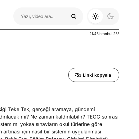
21:45
İstanbul 25°
Linki kopyala
asiği Teke Tek, gerçeği aramaya, gündemi
Otomobil Yazıları
ırılacak mı? Ne zaman kaldırılabilir? TEOG sonrası
sistem mi yoksa sınavların okul türlerine göre
n artması için nasıl bir sistemin uygulanması