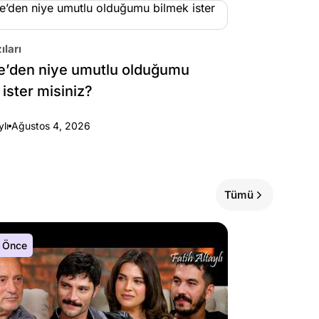
ıları
e’den niye umutlu olduğumu
 ister misiniz?
ylı
Ağustos 4, 2026
Tümü
 Önce