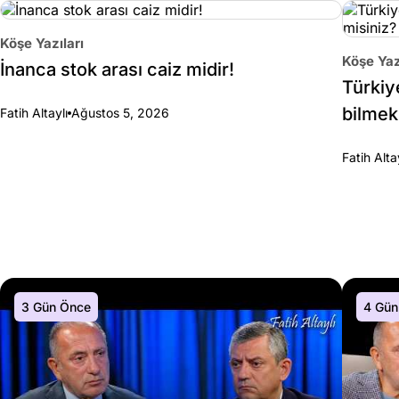
Köşe Yazıları
Köşe Yaz
İnanca stok arası caiz midir!
Türkiy
bilmek
Fatih Altaylı
Ağustos 5, 2026
Fatih Alta
3 Gün Önce
4 Gün