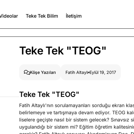
Videolar
Teke Tek Bilim
İletişim
Ağustos 6, 2026
Teke Tek "TEOG"
itmez
Ağustos 5, 2026
Fatih Altaylı
Eylül 19, 2017
Köşe Yazıları
Ağustos 4, 2026
Teke Tek "TEOG"
duğumu bilmek
Fatih Altaylı'nın sorulamayanları sorduğu ekran kl
Köşe Yazıları
Spor Yazıları
belirlemeye ve tartışmaya devam ediyor. TEOG kald
liselere geçişte nasıl bir sistem gelecek? Sınavsız 
uygulandığı bir sistem mi? Eğitim öğretim kalitesini