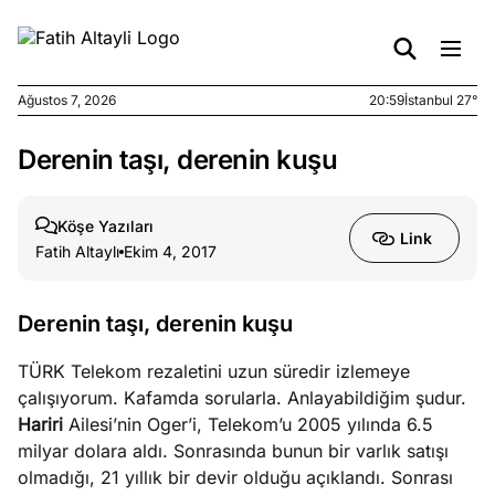
Ağustos 7, 2026
20:59
İstanbul 27°
Derenin taşı, derenin kuşu
e
Ağustos
ları
7, 2026
yanın kirli
Köşe Yazıları
Link
cirinde
Fatih Altaylı
Ekim 4, 2017
a kimler
?
Derenin taşı, derenin kuşu
e
Ağustos
TÜRK Telekom rezaletini uzun süredir izlemeye
ları
6, 2026
çalışıyorum. Kafamda sorularla. Anlayabildiğim şudur.
le yasalar
Hariri
Ailesi’nin Oger’i, Telekom’u 2005 yılında 6.5
eranduma
milyar dolara aldı. Sonrasında bunun bir varlık satışı
mez
olmadığı, 21 yıllık bir devir olduğu açıklandı. Sonrası