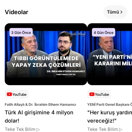
Videolar
Tümü
3 Gün Önce
4 Gün Önce
YouTube
YouTube
Fatih Altaylı & Dr. İbrahim Ethem Hamamcı
YENİ Parti Genel Başkanı 
Altaylı
Türk AI girişimine 4 milyon
"Her kuruş yardı
dolar!
vereceğiz!"
Teke Tek Bilim ▷
Teke Tek Bilim ▷