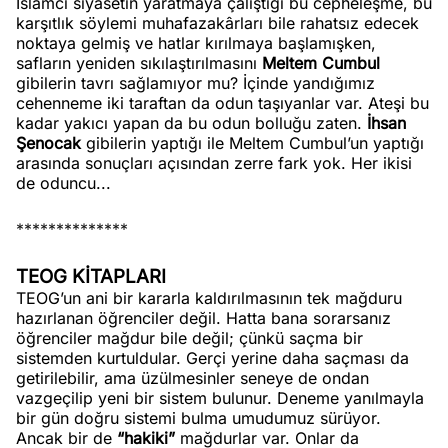
İslamcı siyasetin yaratmaya çalıştığı bu cepheleşme, bu
karşıtlık söylemi muhafazakârları bile rahatsız edecek
noktaya gelmiş ve hatlar kırılmaya başlamışken,
safların yeniden sıkılaştırılmasını
Meltem
Cumbul
gibilerin tavrı sağlamıyor mu? İçinde yandığımız
cehenneme iki taraftan da odun taşıyanlar var. Ateşi bu
kadar yakıcı yapan da bu odun bolluğu zaten.
İhsan
Şenocak
gibilerin yaptığı ile Meltem Cumbul’un yaptığı
arasında sonuçları açısından zerre fark yok. Her ikisi
de oduncu...
**************
TEOG KİTAPLARI
TEOG’un ani bir kararla kaldırılmasının tek mağduru
hazırlanan öğrenciler değil. Hatta bana sorarsanız
öğrenciler mağdur bile değil; çünkü saçma bir
sistemden kurtuldular. Gerçi yerine daha saçması da
getirilebilir, ama üzülmesinler seneye de ondan
vazgeçilip yeni bir sistem bulunur. Deneme yanılmayla
bir gün doğru sistemi bulma umudumuz sürüyor.
Ancak bir de
“hakiki”
mağdurlar var. Onlar da