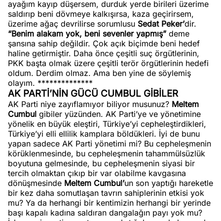
ayağım kayıp düşersem, durduk yerde birileri üzerime
saldırıp beni dövmeye kalkışırsa, kaza geçirirsem,
üzerime ağaç devrilirse sorumlusu
Sedat Peker’
dir.
“Benim alakam yok, beni sevenler yapmış”
deme
şansına sahip değildir. Çok açık biçimde beni hedef
haline getirmiştir. Daha önce çeşitli suç örgütlerinin,
PKK başta olmak üzere çeşitli terör örgütlerinin hedefi
oldum. Derdim olmaz. Ama ben yine de söylemiş
olayım. **************
AK PARTİ’NİN GÜCÜ CUMBUL GİBİLER
AK Parti niye zayıflamıyor biliyor musunuz?
Meltem
Cumbul
gibiler yüzünden. AK Parti’ye ve yönetimine
yönelik en büyük eleştiri, Türkiye’yi cepheleştirdikleri,
Türkiye’yi elli ellilik kamplara böldükleri. İyi de bunu
yapan sadece AK Parti yönetimi mi? Bu cepheleşmenin
körüklenmesinde, bu cepheleşmenin tahammülsüzlük
boyutuna gelmesinde, bu cepheleşmenin siyasi bir
tercih olmaktan çıkıp bir var olabilme kavgasına
dönüşmesinde
Meltem Cumbul’
un son yaptığı hareketle
bir kez daha somutlaşan tavrın sahiplerinin etkisi yok
mu? Ya da herhangi bir kentimizin herhangi bir yerinde
başı kapalı kadına saldıran dangalağın payı yok mu?