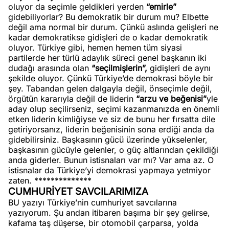
oluyor da seçimle geldikleri yerden
“emirle”
gidebiliyorlar? Bu demokratik bir durum mu? Elbette
değil ama normal bir durum. Çünkü aslında gelişleri ne
kadar demokratikse gidişleri de o kadar demokratik
oluyor. Türkiye gibi, hemen hemen tüm siyasi
partilerde her türlü adaylık süreci genel başkanın iki
dudağı arasında olan
“seçilmişlerin”,
gidişleri de aynı
şekilde oluyor. Çünkü Türkiye’de demokrasi böyle bir
şey. Tabandan gelen dalgayla değil, önseçimle değil,
örgütün kararıyla değil de liderin
“arzu ve beğenisi”
yle
aday olup seçilirseniz, seçimi kazanmanızda en önemli
etken liderin kimliğiyse ve siz de bunu her fırsatta dile
getiriyorsanız, liderin beğenisinin sona erdiği anda da
gidebilirsiniz. Başkasının gücü üzerinde yükselenler,
başkasının gücüyle gelenler, o güç altlarından çekildiği
anda giderler. Bunun istisnaları var mı? Var ama az. O
istisnalar da Türkiye’yi demokrasi yapmaya yetmiyor
zaten. **************
CUMHURİYET SAVCILARIMIZA
BU yazıyı Türkiye’nin cumhuriyet savcılarına
yazıyorum. Şu andan itibaren başıma bir şey gelirse,
kafama taş düşerse, bir otomobil çarparsa, yolda