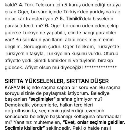
kaldı?
4.
Türk Telekom için 5 kuruş ödemediği ortaya
çıkan Oger, bu süre içinde Türkiye’den yurtdışına kaç
dolar kâr transferi yaptı?
5.
Tivnikli’
deki hisselerin
parası ödendi mi?
6.
Oger borcunu ödemeden çekip
giderse Türkiye ne yapabilir, elinde hangi garantiler
var? Bu soruların yanıtlarını alabilecek miyim emin
değilim. Gördüğüm şudur. Oger Telekom, Türkiye’de
Türkiye’nin taşıyla, Türkiye’nin kuşunu vurdu. Oturup
afiyetle yedi. Şimdi kemiklerini ve tüylerini bırakıp
gidecek. Afiyet olsun mu diyeceğiz! **************
SIRTTA YÜKSELENLER, SIRTTAN DÜŞER
KAFAMIN içinde saçma sapan bir soru var. Bu saçma
soruyu sizinle de paylaşmak istiyorum. Belediye
başkanları
“seçilmişler”
sınıfına girmiyor mu?
Demokratik yöntemlerle, halkın tercihleri
doğrultusunda, seçmenin gösterdiği teveccüh
sonucunda belediye başkanlığı koltuğuna oturmadılar
mı? Yanıtınız muhtemelen,
“Evet, onlar seçimle geldiler.
Seçilmiş kişilerdir”
şeklindedir. Peki o halde nasıl